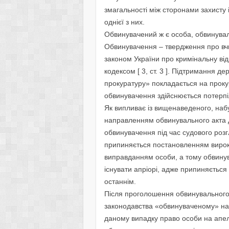
змагальності між сторонами захисту
однієї з них.
Обвинувачений ж є особа, обвинуваль
Обвинувачення – твердження про вч
законом України про кримінальну ві
кодексом [ 3, ст. 3 ]. Підтримання д
прокуратуру» покладається на прокур
обвинувачення здійснюється потерп
Як випливає із вищенаведеного, набу
направленням обвинувального акта д
обвинувачення під час судового роз
припиняється постановленням вироку
виправданням особи, а тому обвинув
існувати апріорі, адже припиняється
останнім.
Після проголошення обвинувального
законодавства «обвинуваченому» над
даному випадку право особи на апел