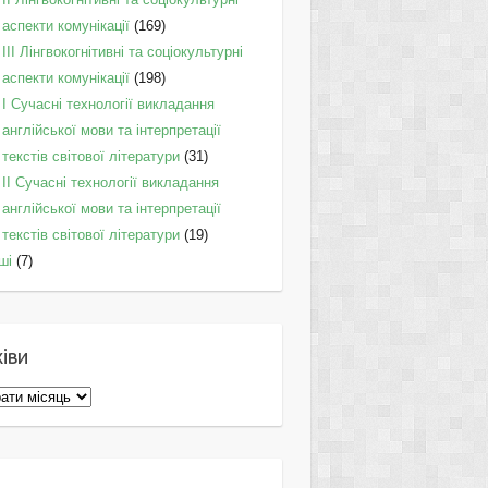
аспекти комунікації
(169)
IІI Лінгвокогнітивні та соціокультурні
аспекти комунікації
(198)
I Cучасні технології викладання
англійської мови та інтерпретації
текстів світової літератури
(31)
II Cучасні технології викладання
англійської мови та інтерпретації
текстів світової літератури
(19)
ші
(7)
іви
ви