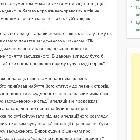
контраргументом може служити мотивація того, що
Н
недавно, а багато нормативно-правових актів не
а
ложеннями про визначення таких суб’єктів, як
Ц
а
є не у вищезгаданій номінальній колізії, а у тому як
я самого поняття засудженого у чинному КПК.
ід законодавця у плані віднесення поняття
а не поняття засудженого. В даному випадку було б
ний після проголошення вироку суду в суді першої
о законодавець пішов темпоральним шляхом
то прив’язав набуття його статусу до певних строків.
льного поняття засудженого є неправильним змістовно.
ус засудженого на стадії апеляції він продовжив
ваченого, чого не повинно бути в принципі.
е по суті фігурувати під час апеляційного розгляду,
еним вироком суду першої інстанції і це повинно бути
усу засудженого. Вирок суду є рішенням про
 Саме в ньому обриваються процесуальні перипетії