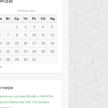
лендар
ЛИПЕНЬ 2026
н
Вт
Ср
Чт
Пт
Сб
Нд
1
2
3
4
5
6
7
8
9
10
11
12
3
14
15
16
17
18
19
0
21
22
23
24
25
26
7
28
29
30
31
ра
ртнери
авчальна система Moodle в НаУ«ОА»
укова бібліотека НаУ «Острозька
кадемія»