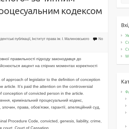
роцесуальним кодексом
Вхі
Ув
дентські публікації
,
Інститут права ім. І. Малиновського
No
Ст
Ст
W
товної правильності підходу законодавця до
ійснюється акцент на спірних моментах коректності
f approach of legislator to the definition of conception
Кат
 article. It’s paid the attention on the controversial
Фа
 conception of convicted person in the article.
ження, кримінальний процесуальний кодекс,
 злочин, права, обов’язки, гарантії, апеляційний суд,
nal Procedure Code, convicted, genesis, liability, crime,
te court, Court of Cassation.