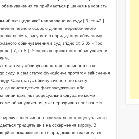
 і обвинувачення та приймається рішення на користь
ний акт щодо якої направлено до суду [ 3, ст. 42 ].
инення певною особою діяння, передбаченого
дповідальність, висунуте в порядку передбаченому
ержавного обвинувачення в суді згідно ст. 5 ЗУ «Про
ора [ 7, ст. 5 ]. У справах приватного обвинувачення
ілим.
ття статусу обвинуваченого розпочинається із
о суду, а сам статус функціонує протягом здійснення
гляду. Сам статус обвинуваченого по факту
, де констатується факт засудження або
ачений далі, як процесуальна фігура не може
 саме обвинувачення, яке нерозривно пов’язане із
 вироку згідно чинного кримінально-процесуального
ається тридцять днів на оскарження вироку. В
яційне оскарження не є продовження захисту від