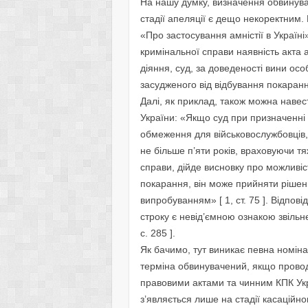
На нашу думку, визначення обвинувач
стадії апеляції є дещо некоректним
«Про застосування амністії в Україні
кримінальної справи наявність акта 
діяння, суд, за доведеності вини ос
засудженого від відбування покарання 
Далі, як приклад, також можна навес
України: «Якщо суд при призначенні 
обмеження для військовослужбовців,
не більше п’яти років, враховуючи тя
справи, дійде висновку про можливі
покарання, він може прийняти рішен
випробуванням» [ 1, ст. 75 ]. Відпові
строку є невід’ємною ознакою звільн
с. 285 ].
Як бачимо, тут виникає певна номіна
терміна обвинувачений, якщо пров
правовими актами та чинним КПК Укр
з’являється лише на стадії касаційно