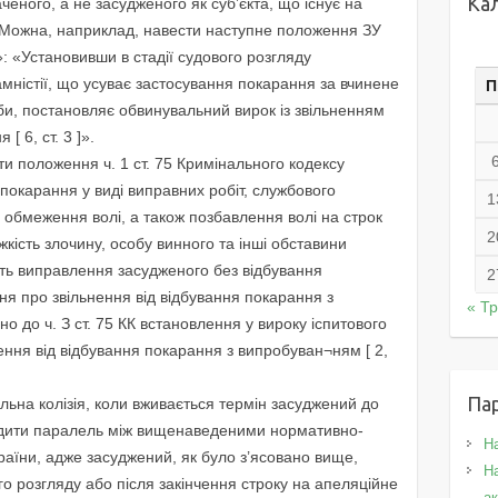
Ка
еного, а не засудженого як суб’єкта, що існує на
. Можна, наприклад, навести наступне положення ЗУ
»: «Установивши в стадії судового розгляду
амністії, що усуває застосування покарання за вчинене
П
оби, постановляє обвинувальний вирок із звільненням
[ 6, ст. 3 ]».
ти положення ч. 1 ст. 75 Кримінального кодексу
покарання у виді виправних робіт, службового
1
 обмеження волі, а також позбавлення волі на строк
2
жкість злочину, особу винного та інші обставини
сть виправлення засудженого без відбування
2
ня про звільнення від відбування покарання з
« Т
дно до ч. З ст. 75 КК встановлення у вироку іспитового
ення від відбування покарання з випробуван¬ням [ 2,
Па
льна колізія, коли вживається термін засуджений до
одити паралель між вищенаведеними нормативно-
Н
аїни, адже засуджений, як було з’ясовано вище,
На
го розгляду або після закінчення строку на апеляційне
а