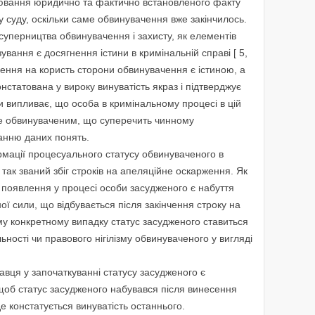
рювання юридично та фактично встановленого факту
 суду, оскільки саме обвинувачення вже закінчилось.
суперництва обвинувачення і захисту, як елементів
вання є досягнення істини в кримінальній справі [ 5,
ішення на користь сторони обвинувачення є істиною, а
статована у вироку винуватість якраз і підтверджує
си випливає, що особа в кримінальному процесі в цій
не обвинуваченим, що суперечить чинному
нню даних понять.
рмації процесуального статусу обвинуваченого в
так званий збіг строків на апеляційне оскарження. Як
 появлення у процесі особи засудженого є набуття
ої сили, що відбувається після закінчення строку на
му конкретному випадку статус засудженого ставиться
ьності чи правового нігілізму обвинуваченого у вигляді
авця у започаткуванні статусу засудженого є
щоб статус засудженого набувався після винесення
е констатується винуватість останнього.