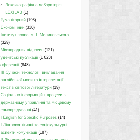
Лексикографічна лабораторія
LEXILAB
(1)
Гуманітарний
(196)
Економічний
(330)
Інститут права ім. І. Малиновського
(329)
Міжнародних відносин
(121)
удентські публікації
(1 023)
онференції
(848)
III Сучасні технології викладання
англійської мови та інтерпретації
текстів світової літератури
(19)
Соціально-інформаційні процеси в
державному управлінні та місцевому
самоврядуванні
(41)
І English for Specific Purposes
(14)
I Лінгвокогнітивні та соціокультурні
аспекти комунікації
(187)
IІ Лінгвокогнітивні та соціокультурні