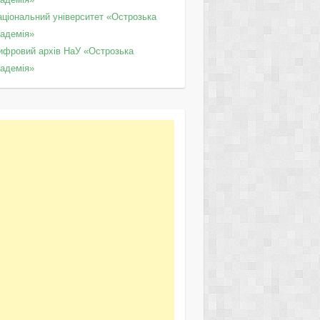
аціональний університет «Острозька
кадемія»
ифровий архів НаУ «Острозька
кадемія»