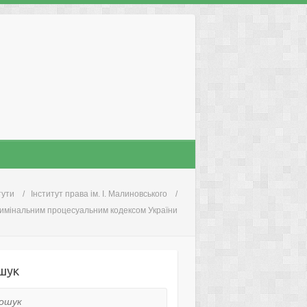
тути
Інститут права ім. І. Малиновського
римінальним процесуальним кодексом України
шук
ук