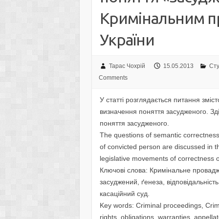
Кримінальним п
України
Тарас Чохрій
15.05.2013
Сту
Comments
У статті розглядається питання зміс
визначення поняття засудженого. Зд
поняття засудженого.
The questions of semantic correctness o
of convicted person are discussed in the
legislative movements of correctness of
Ключові слова: Кримінальне провад
засуджений, ґенеза, відповідальність,
касаційний суд.
Key words: Criminal proceedings, Crimi
rights, obligations, warranties, appella