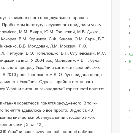
итутів кримінального процесуального права є
 Проблемам інституту засудженого приділили увагу
рфоломієва, М.М. Видря, Ю.М. Грошевий, М.В. Джига,
 Кокорєв, В.М. Корнуков, Є.Ф. Куцова, О.М. Ларін, В.Т.
ихеєнко, В.В. Молдован, Л.М. Москвич, Я.О.
 І.Л. Петрухін, В.О. Попелюшко, В.Н. Случевський, М.С.
Ст
ницький та інші. У 2004 році Маляренком В. Т. була
К
льного процесу України в контексті європейських
ка”. В 2010 році Попелюшком В. О. було видана праця
дочинстві України». Однак з прийняттям нового
су України питання законодавчої коректності поняття
итання коректності поняття засудженого. З точки
о поняття здавалось б все просто. Згідно ст. 43
женим визнається обвинувачений стосовно якого
ної сили [ 3, ст. 42 ] .
 КПК України вирок суду першої інстанції набирає