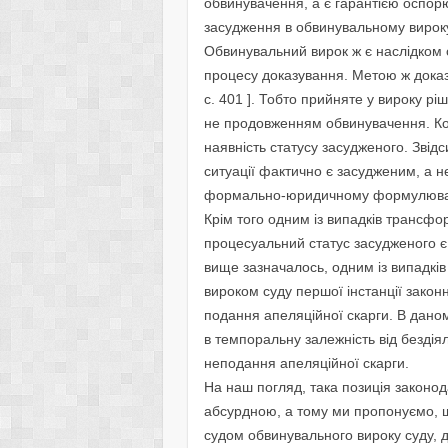
обвинувачення, а є гарантією оспо
засудження в обвинувальному вироку
Обвинувальний вирок ж є наслідком 
процесу доказування. Метою ж доказу
с. 401 ]. Тобто прийняте у вироку р
не продовженням обвинувачення. Кон
наявність статусу засудженого. Звід
ситуації фактично є засудженим, а 
формально-юридичному формулюва
Крім того одним із випадків трансфо
процесуальний статус засудженого є 
вище зазначалось, одним із випадків
вироком суду першої інстанції законн
подання апеляційної скарги. В дано
в темпоральну залежність від бездіял
неподання апеляційної скарги.
На наш погляд, така позиція законод
абсурдною, а тому ми пропонуємо, 
судом обвинувального вироку суду, д