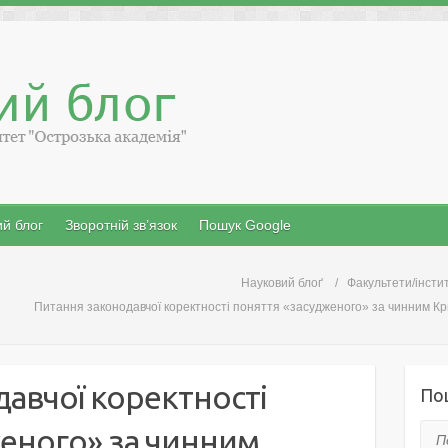
й блог
Зворотній зв’язок
Пошук Google
Науковий блоґ
Факультети/інсти
Питання законодавчої коректності поняття «засудженого» за чинним К
авчої коректності
По
еного» за чинним
Пош