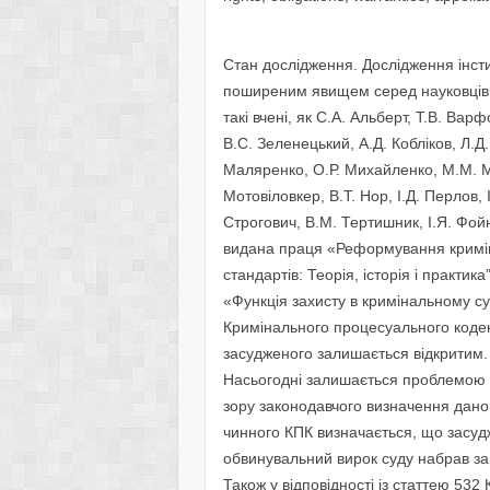
Стан дослідження. Дослідження інст
поширеним явищем серед науковців.
такі вчені, як С.А. Альберт, Т.В. Ва
В.С. Зеленецький, А.Д. Кобліков, Л.Д.
Маляренко, О.Р. Михайленко, М.М. М
Мотовіловкер, В.Т. Нор, І.Д. Перлов,
Строгович, В.М. Тертишник, І.Я. Фой
видана праця «Реформування криміна
стандартів: Теорія, історія і практи
«Функція захисту в кримінальному су
Кримінального процесуального кодек
засудженого залишається відкритим.
Насьогодні залишається проблемою п
зору законодавчого визначення даног
чинного КПК визначається, що засуд
обвинувальний вирок суду набрав закон
Також у відповідності із статтею 532