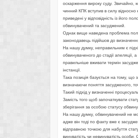
оскарження вироку суду. Звичайно, 
чинний КПК вступив в силу відносно 
приведені у відповідність із його по
обвинувачений та засуджений.
Однак вище наведена проблема поляга
законодавець підійшов до визначенн
На нашу думку, неправильним є підх
обвинуваченого до стадії апеляції, 
правильніше вживати термін засудже
інстанції.
Така позиція базується на тому, щ
визначаючи поняття засудженого, тоб
Такий підхід у визначенні процесуа
Замість того щоб започаткувати стат
зберігання за особою статусу обвину
На нашу думку, обвинувачений не мож
адже він тоді по факту вже є засудж
відправною точкою для набуття стат
винуватість чи невинуватість особи.