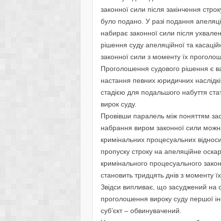
законної сили після закінчення стро
було подано. У разі подання апеляці
набирає законної сили після ухвален
рішення суду апеляційної та касацій
законної сили з моменту їх проголо
Проголошення судового рішення є 
настання певних юридичних наслідків
стадією для подальшого набуття ста
вирок суду.
Провівши паралель між поняттям за
набрання виром законної сили можна
кримінальних процесуальних відносин
пропуску строку на апеляційне оскар
кримінального процесуального закон
становить тридцять днів з моменту ї
Звідси випливає, що засуджений на с
проголошення вироку суду першої інс
суб’єкт – обвинувачений.