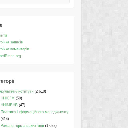
д
ійти
річка записів
річка коментарів
ordPress.org
егорії
культети/інститути
(2 618)
ННІСГМ
(50)
ННІМВНБ
(47)
Політико-інформаційного менеджменту
(414)
Романо-германських мов
(1 022)