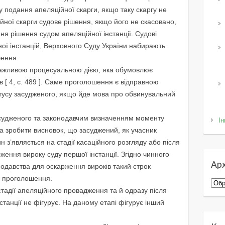
ку подання апеляційної скарги, якщо таку скаргу не
йної скарги судове рішення, якщо його не скасовано,
ня рішення судом апеляційної інстанції. Судові
ної інстанцій, Верховного Суду України набирають
шення.
важливою процесуальною дією, яка обумовлює
 [ 4, с. 489 ]. Саме проголошення є відправною
тусу засудженого, якщо йде мова про обвинувальний
судженого та законодавчим визначенням моменту
Ін
 зробити висновок, що засуджений, як учасник
 з’являється на стадії касаційного розгляду або після
ження вироку суду першої інстанції. Згідно чинного
Арх
одавства для оскарження вироків такий строк
х проголошення.
Архі
тадії апеляційного провадження та й одразу після
танції не фігурує. На даному етапі фігурує інший