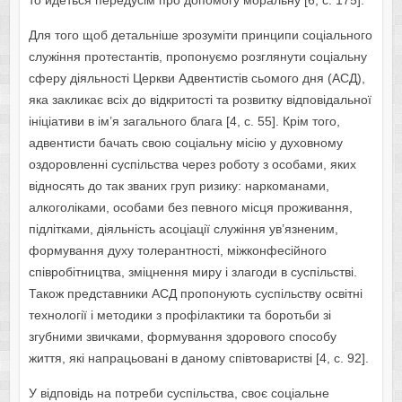
то йдеться передусім про допомогу моральну [6, с. 175].
Для того щоб детальніше зрозуміти принципи соціального
служіння протестантів, пропонуємо розглянути соціальну
сферу діяльності Церкви Адвентистів сьомого дня (АСД),
яка закликає всіх до відкритості та розвитку відповідальної
ініціативи в ім’я загального блага [4, с. 55]. Крім того,
адвентисти бачать свою соціальну місію у духовному
оздоровленні суспільства через роботу з особами, яких
відносять до так званих груп ризику: наркоманами,
алкоголіками, особами без певного місця проживання,
підлітками, діяльність асоціації служіння ув’язненим,
формування духу толерантності, міжконфесійного
співробітництва, зміцнення миру і злагоди в суспільстві.
Також представники АСД пропонують суспільству освітні
технології і методики з профілактики та боротьби зі
згубними звичками, формування здорового способу
життя, які напрацьовані в даному співтоваристві [4, с. 92].
У відповідь на потреби суспільства, своє соціальне