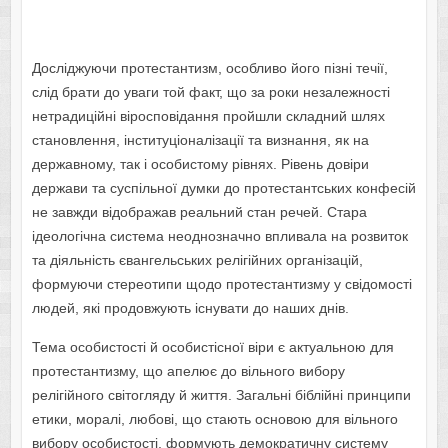
Досліджуючи протестантизм, особливо його пізні течії,
слід брати до уваги той факт, що за роки незалежності
нетрадиційні віросповідання пройшли складний шлях
становлення, інституціоналізації та визнання, як на
державному, так і особистому рівнях. Рівень довіри
держави та суспільної думки до протестантських конфесій
не завжди відображав реальний стан речей. Стара
ідеологічна система неоднозначно впливала на розвиток
та діяльність євангельських релігійних організацій,
формуючи стереотипи щодо протестантизму у свідомості
людей, які продовжують існувати до наших днів.
Тема особистості й особистісної віри є актуальною для
протестантизму, що апелює до вільного вибору
релігійного світогляду й життя. Загальні біблійні принципи
етики, моралі, любові, що стають основою для вільного
вибору особистості, формують демократичну систему