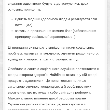
служіння адвентисти будують дотримуючись двох
основних принципів:
гідність людини (допомога людям реалізувати свій
потенціал);
загальне призначення земних благ (забезпечення
принципу соціальної справедливості).
Ці принципи визначають вирішення низки соціальних
проблем: нагодувати голодного, одягнути роздягненого,
відвідувати хворих, втішити страждають і т.д.
Особливою ланкою соціального служіння протестантів є
сфера охорони здоров’я. Найбільш активно у цій сфері
працюють адвентисти. Це пояснюється не лише
загальною етичною концепцією, а й особливостями
віровчення, що включає у себе санітарну реформу.
Максимального втілення даної реформи прагне
Українська уніонна конференція, пов’язуючи її з