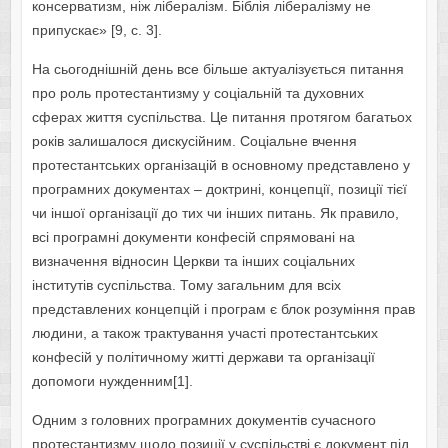
консерватизм, ніж лібералізм. Біблія лібералізму не
припускає» [9, с. 3].
На сьогоднішній день все більше актуалізується питання
про роль протестантизму у соціальній та духовних
сферах життя суспільства. Це питання протягом багатьох
років залишалося дискусійним. Соціальне вчення
протестантських організацій в основному представлено у
програмних документах – доктрині, концепції, позиції тієї
чи іншої організації до тих чи інших питань. Як правило,
всі програмні документи конфесій спрямовані на
визначення відносин Церкви та інших соціальних
інститутів суспільства. Тому загальним для всіх
представлених концепцій і програм є блок розуміння прав
людини, а також трактування участі протестантських
конфесій у політичному житті держави та організації
допомоги нужденним[1].
Одним з головних програмних документів сучасного
протестантизму щодо позиції у суспільстві є документ під