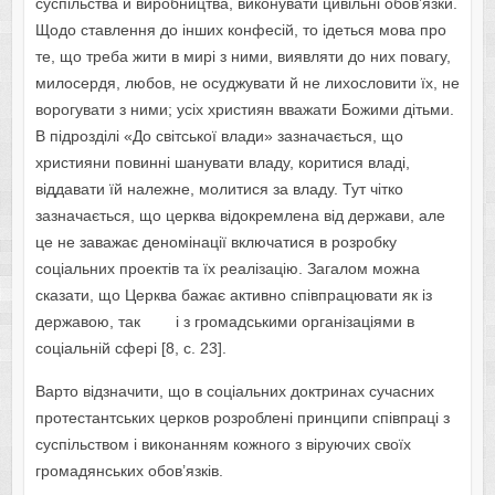
суспільства й виробництва, виконувати цивільні обов’язки.
Щодо ставлення до інших конфесій, то ідеться мова про
те, що треба жити в мирі з ними, виявляти до них повагу,
милосердя, любов, не осуджувати й не лихословити їх, не
ворогувати з ними; усіх християн вважати Божими дітьми.
В підрозділі «До світської влади» зазначається, що
християни повинні шанувати владу, коритися владі,
віддавати їй належне, молитися за владу. Тут чітко
зазначається, що церква відокремлена від держави, але
це не заважає деномінації включатися в розробку
соціальних проектів та їх реалізацію. Загалом можна
сказати, що Церква бажає активно співпрацювати як із
державою, так і з громадськими організаціями в
соціальній сфері [8, с. 23].
Варто відзначити, що в соціальних доктринах сучасних
протестантських церков розроблені принципи співпраці з
суспільством і виконанням кожного з віруючих своїх
громадянських обов’язків.