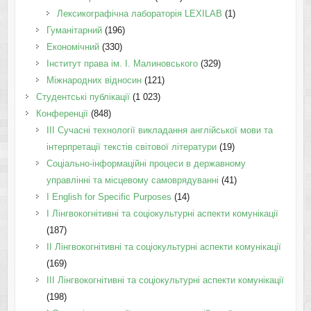
Лексикографічна лабораторія LEXILAB
(1)
Гуманітарний
(196)
Економічний
(330)
Інститут права ім. І. Малиновського
(329)
Міжнародних відносин
(121)
Студентські публікації
(1 023)
Конференції
(848)
III Сучасні технології викладання англійської мови та
інтерпретації текстів світової літератури
(19)
Соціально-інформаційні процеси в державному
управлінні та місцевому самоврядуванні
(41)
І English for Specific Purposes
(14)
I Лінгвокогнітивні та соціокультурні аспекти комунікації
(187)
IІ Лінгвокогнітивні та соціокультурні аспекти комунікації
(169)
IІI Лінгвокогнітивні та соціокультурні аспекти комунікації
(198)