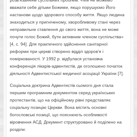
розв’язанням суспільних проблем: «Ми не можемо
вважати себе дітьми Божими, якщо порушуємо Його
настанови щодо здорового способу життя. Якщо людина
знаходиться у пригніченому, хворобливому стані через
неправильне ставлення до свого життя, вона не може
почути голос Божий, бути активним членом суспільства»
[4, с. 94]. Для практичного здійснення санітарної
реформи при церкві створено відділ здоров’я і
поміркованості. У 1992 р. відбулася установча
конференція лікарів-адвентистів, де оголошено початок
діяльності Адвентистської медичної асоціації України [7].
Соціальна доктрина Адвентистів сьомого дня стала
першим програмним документом серед українських
протестантів, що на офіційному рівні представляє
соціальну позицію Церкви. Вона містить основні
богословські позиції, що пояснюють особливості
віровчення АСД. Документ структуровано й поділено на
розділи: