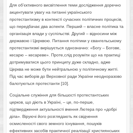
Для об’єктивного висвітлення теми дослідження доречно
акцентувати увагу на питанні українського
протестантизму в контексті сучасних політичних процесів,
що передбачає два аспекти. Перший – власне політика та
організація влади у суспільстві. Другий – відносини між
державою і Церквою. Питання політики у євангельському
протестантизмі вирішується однозначно: «Богу – Богове,
кесарю – кесареве». Проте,слід розуміти що на практиці
дотримуватися цього принципу дуже складно, адже
Церква не може бути нейтральною у політичному житті.
Під час виборів до Верховної ради України неодноразово
балотуються протестанти [10].
Соціальне служіння для більшості протестантських
церков, що діють в Україні, – це, по-перше,
підтвердження актуальності вчення Лютера про «добрі
діла». Віруючі його розглядають як свідчення
осмисленості свого земного існування, пошуків
ефективних засобів практичної реалізації християнських