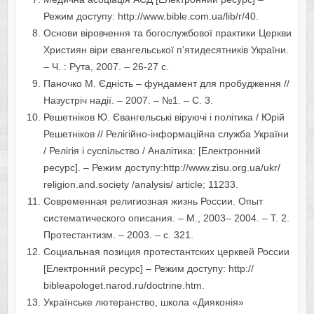
Режим доступу: http://www.bible.com.ua/lib/r/40.
Основи віровчення та богослужбової практики Церкви
Християн віри євангельської п’ятидесятників України.
– Ч. : Рута, 2007. – 26-27 с.
Паночко М. Єдність – фундамент для пробудження //
Назустріч надії. – 2007. – №1. – С. 3.
Решетніков Ю. Євангельські віруючі і політика / Юрій
Решетніков // Релігійно-інформаційна служба України
/ Релігія і суспільство / Аналітика: [Електронний
ресурс]. – Режим доступу:http://www.zisu.org.ua/ukr/
religion.and.society /analysis/ article; 11233.
Современная религиозная жизнь России. Опыт
систематического описания. – М., 2003– 2004. – Т. 2.
Протестантизм. – 2003. – с. 321.
Социальная позиция протестантских церквей России
[Електронний ресурс] – Режим доступу: http://
bibleapologet.narod.ru/doctrine.htm.
Українське лютеранство, школа «Дияконія»