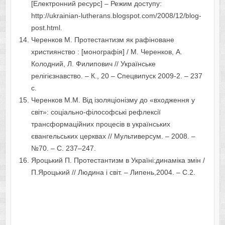
[Електронний ресурс] – Режим доступу:
http://ukrainian-lutherans.blogspot.com/2008/12/blog-
post.html.
Черенков М. Протестантизм як рафіноване
християнство : [монографія] / М. Черенков, А.
Колодний, Л. Филипович // Українське
релігієзнавство. – К., 20 – Спецвипуск 2009-2. – 237
с.
Черенков М.М. Від ізоляціонізму до «входження у
світ»: соціально-філософські рефлексії
трансформаційних процесів в українських
євангельських церквах // Мультиверсум. – 2008. –
№70. – С. 237–247.
Яроцький П. Протестантизм в Україні:динаміка змін /
П.Яроцький // Людина і світ. – Липень,2004. – С.2.