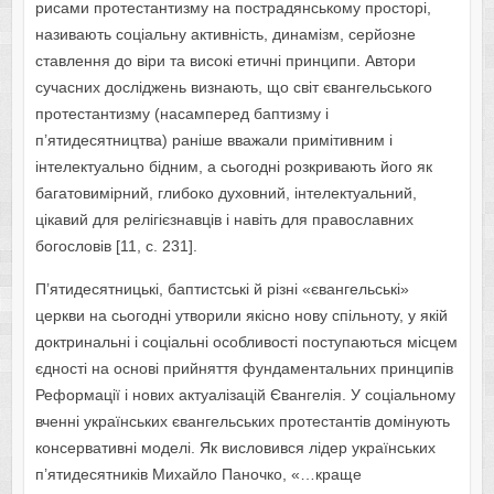
рисами протестантизму на пострадянському просторі,
називають соціальну активність, динамізм, серйозне
ставлення до віри та високі етичні принципи. Автори
сучасних досліджень визнають, що світ євангельського
протестантизму (насамперед баптизму і
п’ятидесятництва) раніше вважали примітивним і
інтелектуально бідним, а сьогодні розкривають його як
багатовимірний, глибоко духовний, інтелектуальний,
цікавий для релігієзнавців і навіть для православних
богословів [11, с. 231].
П’ятидесятницькі, баптистські й різні «євангельські»
церкви на сьогодні утворили якісно нову спільноту, у якій
доктринальні і соціальні особливості поступаються місцем
єдності на основі прийняття фундаментальних принципів
Реформації і нових актуалізацій Євангелія. У соціальному
вченні українських євангельських протестантів домінують
консервативні моделі. Як висловився лідер українських
п’ятидесятників Михайло Паночко, «…краще