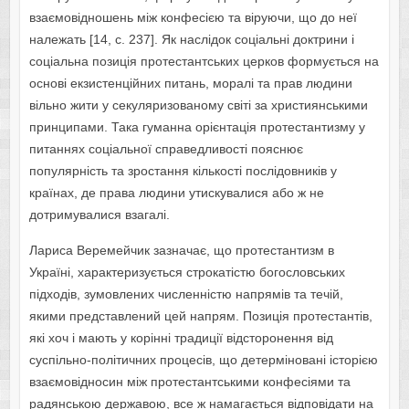
взаємовідношень між конфесією та віруючи, що до неї
належать [14, с. 237]. Як наслідок соціальні доктрини і
соціальна позиція протестантських церков формується на
основі екзистенційних питань, моралі та прав людини
вільно жити у секуляризованому світі за християнськими
принципами. Така гуманна орієнтація протестантизму у
питаннях соціальної справедливості пояснює
популярність та зростання кількості послідовників у
країнах, де права людини утискувалися або ж не
дотримувалися взагалі.
Лариса Веремейчик зазначає, що протестантизм в
Україні, характеризується строкатістю богословських
підходів, зумовлених численністю напрямів та течій,
якими представлений цей напрям. Позиція протестантів,
які хоч і мають у корінні традиції відсторонення від
суспільно-політичних процесів, що детерміновані історією
взаємовідносин між протестантськими конфесіями та
радянською державою, все ж намагається відповідати на