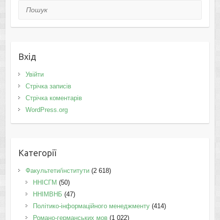
Пошук
Вхід
Увійти
Стрічка записів
Стрічка коментарів
WordPress.org
Категорії
Факультети/інститути
(2 618)
ННІСГМ
(50)
ННІМВНБ
(47)
Політико-інформаційного менеджменту
(414)
Романо-германських мов
(1 022)