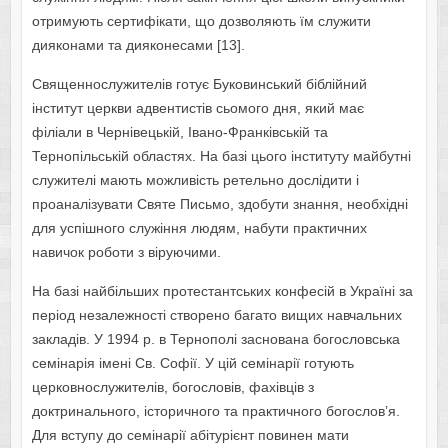
отримують сертифікати, що дозволяють їм служити
дияконами та дияконесами [13].
Священнослужителів готує Буковинський біблійний
інститут церкви адвентистів сьомого дня, який має
філіали в Чернівецькій, Івано-Франківській та
Тернопільській областях. На базі цього інституту майбутні
служителі мають можливість ретельно дослідити і
проаналізувати Святе Письмо, здобути знання, необхідні
для успішного служіння людям, набути практичних
навичок роботи з віруючими.
На базі найбільших протестантських конфесій в Україні за
період незалежності створено багато вищих навчальних
закладів. У 1994 р. в Тернополі заснована богословська
семінарія імені Св. Софії. У цій семінарії готують
церковнослужителів, богословів, фахівців з
доктринального, історичного та практичного богослов’я.
Для вступу до семінарії абітурієнт повинен мати