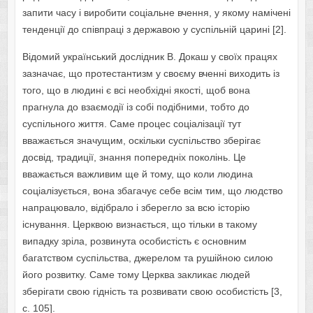
запити часу і виробити соціальне вчення, у якому намічені
тенденції до співпраці з державою у суспільній царині [2].
Відомий український дослідник В. Докаш у своїх працях
зазначає, що протестантизм у своєму вченні виходить із
того, що в людині є всі необхідні якості, щоб вона
прагнула до взаємодії із собі подібними, тобто до
суспільного життя. Саме процес соціалізації тут
вважається значущим, оскільки суспільство зберігає
досвід, традиції, знання попередніх поколінь. Це
вважається важливим ще й тому, що коли людина
соціалізується, вона збагачує себе всім тим, що людство
напрацювало, відібрало і зберегло за всю історію
існування. Церквою визнається, що тільки в такому
випадку зріла, розвинута особистість є основним
багатством суспільства, джерелом та рушійною силою
його розвитку. Саме тому Церква закликає людей
зберігати свою гідність та розвивати свою особистість [3,
с. 105].