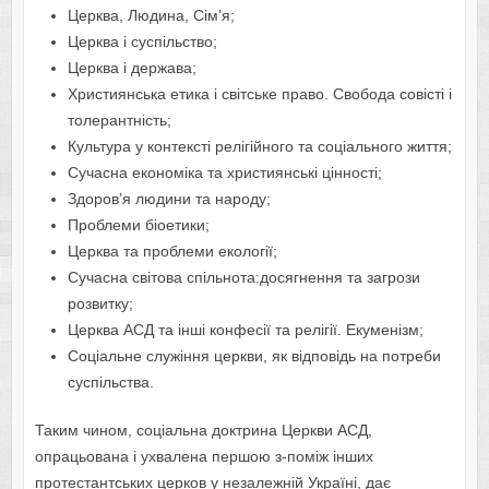
Церква, Людина, Сім’я;
Церква і суспільство;
Церква і держава;
Християнська етика і світське право. Свобода совісті і
толерантність;
Культура у контексті релігійного та соціального життя;
Сучасна економіка та християнські цінності;
Здоров’я людини та народу;
Проблеми біоетики;
Церква та проблеми екології;
Сучасна світова спільнота:досягнення та загрози
розвитку;
Церква АСД та інші конфесії та релігії. Екуменізм;
Соціальне служіння церкви, як відповідь на потреби
суспільства.
Таким чином, соціальна доктрина Церкви АСД,
опрацьована і ухвалена першою з-поміж інших
протестантських церков у незалежній Україні, дає