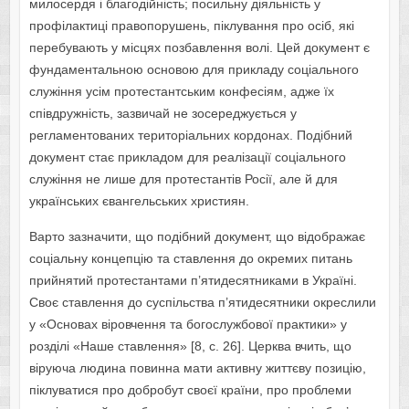
милосердя і благодійність; посильну діяльність у
профілактиці правопорушень, піклування про осіб, які
перебувають у місцях позбавлення волі. Цей документ є
фундаментальною основою для прикладу соціального
служіння усім протестантським конфесіям, адже їх
співдружність, зазвичай не зосереджується у
регламентованих територіальних кордонах. Подібний
документ стає прикладом для реалізації соціального
служіння не лише для протестантів Росії, але й для
українських євангельських християн.
Варто зазначити, що подібний документ, що відображає
соціальну концепцію та ставлення до окремих питань
прийнятий протестантами п’ятидесятниками в Україні.
Своє ставлення до суспільства п’ятидесятники окреслили
у «Основах віровчення та богослужбової практики» у
розділі «Наше ставлення» [8, с. 26]. Церква вчить, що
віруюча людина повинна мати активну життєву позицію,
піклуватися про добробут своєї країни, про проблеми