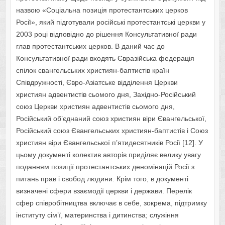
назвою «Соціальна позиція протестантських церков
Росії», який підготували російські протестантські церкви у
2003 році відповідно до рішення Консультативної ради
глав протестантських церков. В даний час до
Консультативної ради входять Євразійська федерація
спілок євангельських християн-баптистів країн
Співдружності, Євро-Азіатське відділення Церкви
християн адвентистів сьомого дня, Західно-Російський
союз Церкви християн адвентистів сьомого дня,
Російський об’єднаний союз християн віри Євангельської,
Російський союз Євангельських християн-баптистів і Союз
християн віри Євангельської п’ятидесятників Росії [12]. У
цьому документі колектив авторів приділяє велику увагу
поданням позиції протестантських деномінацій Росії з
питань прав і свобод людини. Крім того, в документі
визначені сфери взаємодії церкви і держави. Перелік
сфер співробітництва включає в себе, зокрема, підтримку
інституту сім’ї, материнства і дитинства; служіння