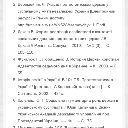
Веремейчик Л. Участь протестантських церков у
суспільному житті незалежної України [Електронний
ресурс] – Режим доступу:
http://univerua.rv.ua/VNS2/Veremeychyk_L.F.pdf.
Докаш В. Форми реалізації особистості в контексті
соціальних доктрин протестантських церков / В.
Докаш // Релігія та Соціум. – 2010. – № 1 (3). – С.
105–110.
Жукалюк Н., Любащенко В. История Церкви христиан
Адвентистов седьмого дня в Украине. – К., 2003. – С
55.
Історія релігії в Україні. В 10т. Т.5. Протестантизм в
Україні / [ред. кол.: А.Колодний(голова)та ін.]. – К.:
Світ знань, 2002. – 424с.
Кальниш Ю. Г. Соціальна і гуманітарна роль церкви в
українському суспільстві / Юрій Кальниш // Вісник
Української Академії державного управління при
Президентові України. – – № 1. – С.175.
Медична асоціація АСД [Електронний ресурс] –