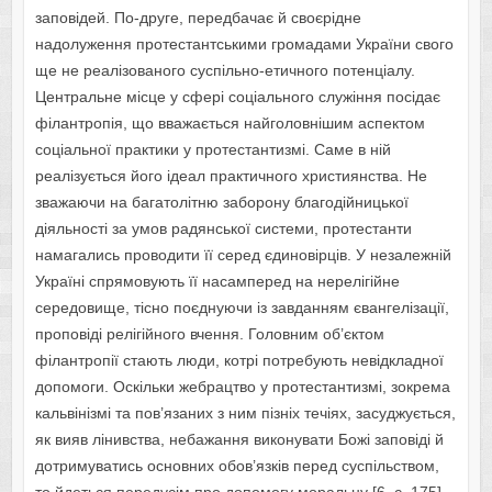
заповідей. По-друге, передбачає й своєрідне
надолуження протестантськими громадами України свого
ще не реалізованого суспільно-етичного потенціалу.
Центральне місце у сфері соціального служіння посідає
філантропія, що вважається найголовнішим аспектом
соціальної практики у протестантизмі. Саме в ній
реалізується його ідеал практичного християнства. Не
зважаючи на багатолітню заборону благодійницької
діяльності за умов радянської системи, протестанти
намагались проводити її серед єдиновірців. У незалежній
Україні спрямовують її насамперед на нерелігійне
середовище, тісно поєднуючи із завданням євангелізації,
проповіді релігійного вчення. Головним об’єктом
філантропії стають люди, котрі потребують невідкладної
допомоги. Оскільки жебрацтво у протестантизмі, зокрема
кальвінізмі та пов’язаних з ним пізніх течіях, засуджується,
як вияв лінивства, небажання виконувати Божі заповіді й
дотримуватись основних обов’язків перед суспільством,