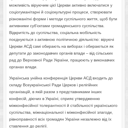
можливість віруючим цієї Церкви активно включатися у
соціогуманітарні й соціокультурні процеси, створювати
різноманітні форми і методи суспільного життя, щоб бути
активними суб’єктами громадянського суспільства.
Відкритість до суспільства, соціальна мобільність
поєднуються з активною політичною діяльністю: віруючі
Церкви АСД самі обирають на виборах і обираються як
депутати до законодавчих органів влади – від сільських
рад до Верховної Ради України, працюють у виконавчих
органах влади.
Українська унійна конференція Церкви АСД входить до
складу Всеукраїнської Ради Церков і релігійних
організацій, в якій разом з представниками інших
конфесій, діючих в Україні, сприяє утвердженню
міжконфесійної толерантності й стабільності українського
суспільства, міжнаціональної і міжконфесійної злагоди,
рівноправності всіх громадян України незалежно від їх
ставлення до релігії.