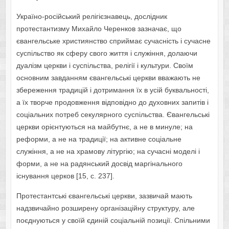
Україно-російський релігієзнавець, дослідник
протестантизму Михайло Черенков зазначає, що
євангельське християнство сприймає сучасність і сучасне
суспільство як сферу свого життя і служіння, долаючи
дуалізм церкви і суспільства, релігії і культури. Своїм
основним завданням євангельські церкви вважають не
збереження традицій і дотримання їх в усій буквальності,
а їх творче продовження відповідно до духовних запитів і
соціальних потреб секулярного суспільства. Євангельські
церкви орієнтуються на майбутнє, а не в минуле; на
реформи, а не на традиції; на активне соціальне
служіння, а не на храмову літургію; на сучасні моделі і
форми, а не на радянський досвід маргінального
існування церков [15, с. 237].
Протестантські євангельські церкви, зазвичай мають
надзвичайно розширену організаційну структуру, але
поєднуються у своїй єдиній соціальній позиції. Спільними