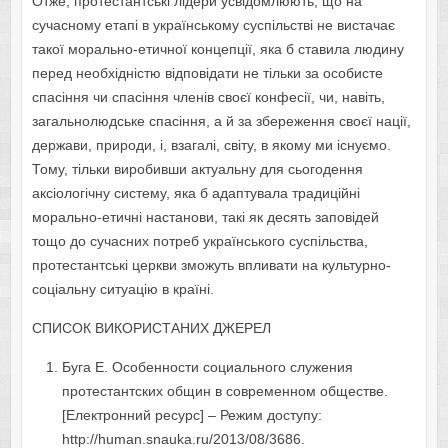
Отже, протестантські лідери усвідомлюють, що на
сучасному етапі в українському суспільстві не вистачає
такої морально-етичної концепції, яка б ставила людину
перед необхідністю відповідати не тільки за особисте
спасіння чи спасіння членів своєї конфесії, чи, навіть,
загальнолюдське спасіння, а й за збереження своєї нації,
держави, природи, і, взагалі, світу, в якому ми існуємо.
Тому, тільки виробивши актуальну для сьогодення
аксіологічну систему, яка б адаптувала традиційні
морально-етичні настанови, такі як десять заповідей
тощо до сучасних потреб українського суспільства,
протестантські церкви зможуть впливати на культурно-
соціальну ситуацію в країні.
СПИСОК ВИКОРИСТАНИХ ДЖЕРЕЛ
Буга Е. Особенности социального служения
протестантских общин в современном обществе.
[Електронний ресурс] – Режим доступу:
http://human.snauka.ru/2013/08/3686.