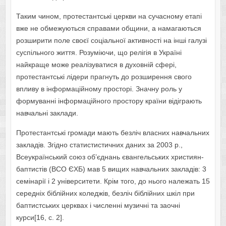
Таким чином, протестантські церкви на сучасному етапі
вже не обмежуються справами общини, а намагаються
розширити поле своєї соціальної активності на інші галузі
суспільного життя. Розуміючи, що релігія в Україні
найкраще може реалізуватися в духовній сфері,
протестантські лідери прагнуть до розширення свого
впливу в інформаційному просторі. Значну роль у
формуванні інформаційного простору країни відіграють
навчальні заклади.
Протестантські громади мають безліч власних навчальних
закладів. Згідно статистистичних даних за 2003 р.,
Всеукраїнський союз об’єднань євангельських християн-
баптистів (ВСО ЄХБ) мав 5 вищих навчальних закладів: 3
семінарії і 2 університети. Крім того, до нього належать 15
середніх біблійних коледжів, безліч біблійних шкіл при
баптистських церквах і численні музичні та заочні
курси[16, с. 2].