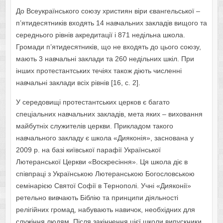
До Всеукраїнського союзу християн віри євангельської –
п’ятидесятників входять 14 навчальних закладів вищого та
середнього рівнів акредитації і 871 недільна школа.
Громади п’ятидесятників, що не входять до цього союзу,
мають 3 навчальні заклади та 260 недільних шкіл. При
інших протестантських течіях також діють численні
навчальні заклади всіх рівнів [16, с. 2].
У середовищі протестантських церков є багато
спеціальних навчальних закладів, мета яких – виховання
майбутніх служителів церкви. Прикладом такого
навчального закладу є школа «Дияконія», заснована у
2009 р. на базі київської парафії Української
Лютеранської Церкви «Воскресіння». Ця школа діє в
співпраці з Українською Лютеранською Богословською
семінарією Святої Софії в Тернополі. Учні «Дияконії»
ретельно вивчають Біблію та принципи діяльності
релігійних громад, набувають навичок, необхідних для
служіння людям. Після закінчення цієї школи випускники