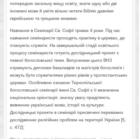
попередню загальну вищу освіту, знати одну або дві
іноземні мови й уміти вільно читати Біблію давніми
єврейською та грецькою мовами.
Навчання в Семінарії Св. Софії триває 4 роки. Під час
навчання семінаристи проходять практику в церквах, де
планують служити. На завершальній стадії освітнього
процесу семінаристи готують дослідницький проект з
певної богословської теми. Випускники цього ВНЗ
отримують дипломи бакалаврів та магістрів богослов’я і
можуть бути служителями різних рівнів у протестантських
церквах. Особливою ознакою Тернопільської
богословської семінарії імені Св. Софії є її визначена
національна орієнтація: значну увагу приділяють
вивченню української мови, історії та культури.
Дослідницькі проекти в семінарії присвячені переважно
дослідженню релігійних проблем на території України [5,
с. 472].