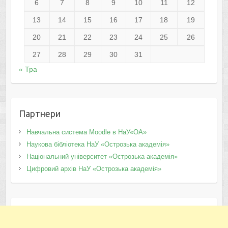
6
7
8
9
10
11
12
13
14
15
16
17
18
19
20
21
22
23
24
25
26
27
28
29
30
31
« Тра
Партнери
Навчальна система Moodle в НаУ«ОА»
Наукова бібліотека НаУ «Острозька академія»
Національний університет «Острозька академія»
Цифровий архів НаУ «Острозька академія»