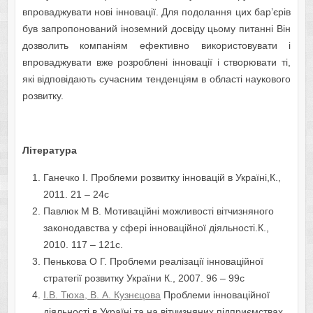
впроваджувати нові інновації. Для подолання цих бар’єрів
був запропонований іноземний досвіду цьому питанні Він
дозволить компаніям ефективно використовувати і
впроваджувати вже розроблені інновації і створювати ті,
які відповідають сучасним тенденціям в області наукового
розвитку.
Література
Ганечко І. Проблеми розвитку інновацій в Україні,К.,
2011. 21 – 24с
Павлюк М В. Мотиваційні можливості вітчизняного
законодавства у сфері інноваційної діяльності.К.,
2010. 117 – 121с.
Пенькова О Г. Проблеми реалізації інноваційної
стратегії розвитку України К., 2007. 96 – 99с
І.В. Тюха, В. А. Кузнєцова
Проблеми інноваційної
діяльності в Україні та на вітчизняних підприємствах,