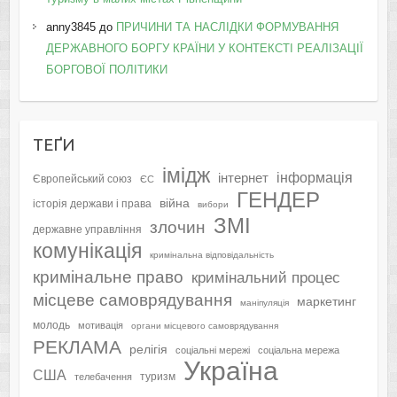
anny3845
до
ПРИЧИНИ ТА НАСЛІДКИ ФОРМУВАННЯ
ДЕРЖАВНОГО БОРГУ КРАЇНИ У КОНТЕКСТІ РЕАЛІЗАЦІЇ
БОРГОВОЇ ПОЛІТИКИ
ТЕҐИ
імідж
інформація
інтернет
Європейський союз
ЄС
ГЕНДЕР
війна
історія держави і права
вибори
ЗМІ
злочин
державне управління
комунікація
кримінальна відповідальність
кримінальне право
кримінальний процес
місцеве самоврядування
маркетинг
маніпуляція
молодь
мотивація
органи місцевого самоврядування
РЕКЛАМА
релігія
соціальні мережі
соціальна мережа
Україна
США
туризм
телебачення