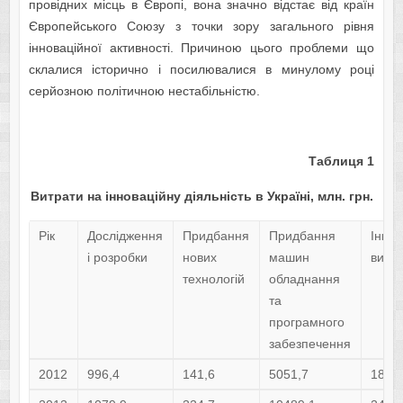
провідних місць в Європі, вона значно відстає від країн
Європейського Союзу з точки зору загального рівня
інноваційної активності. Причиною цього проблеми що
склалися історично і посилювалися в минулому році
серйозною політичною нестабільністю.
Таблиця
1
Витрати на інноваційну діяльність в Україні, млн. грн.
Рік
Дослідження
Придбання
Придбання
Інші
і розробки
нових
машин
витр
технологій
обладнання
та
програмного
забезпечення
2012
996,4
141,6
5051,7
1855