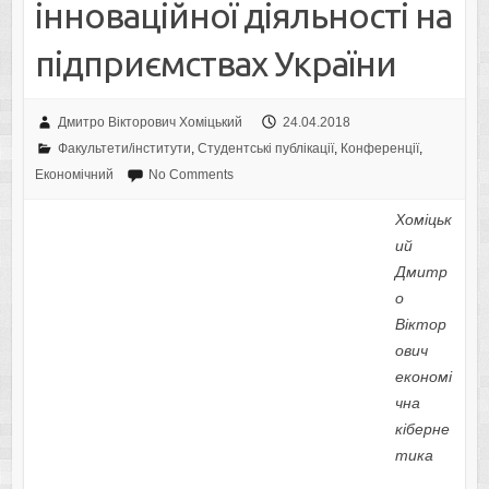
інноваційної діяльності на
підприємствах України
Дмитро Вікторович Хоміцький
24.04.2018
Факультети/інститути
,
Студентські публікації
,
Конференції
,
Економічний
No Comments
Хоміцьк
ий
Дмитр
о
Віктор
ович
економі
чна
кіберне
тика