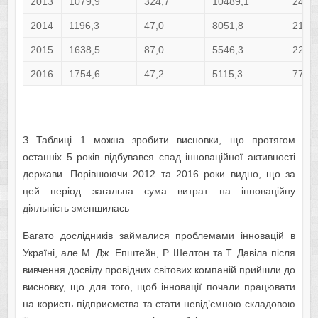
2013
1079,9
324,7
10489,1
2440
2014
1196,3
47,0
8051,8
2185
2015
1638,5
87,0
5546,3
2290
2016
1754,6
47,2
5115,3
778,
З Таблиці 1 можна зробити висновки, що протягом
останніх 5 років відбувався спад інноваційної активності
держави. Порівнюючи 2012 та 2016 роки видно, що за
цей період загальна сума витрат на інноваційну
діяльність зменшилась
Багато дослідників займалися проблемами інновацій в
Україні, але М. Дж. Епштейн, Р. Шелтон та Т. Давіла після
вивчення досвіду провідних світових компаній прийшли до
висновку, що для того, щоб інновації почали працювати
на користь підприємства та стати невід’ємною складовою