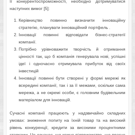
її конкурентоспроможності, необхідно дотримуватися
наступних вимог [5]:
Керівництво повинно визначити інноваційну
стратегію, планувати інноваційний портфель .
Інновації повинні відповідати бізнес-стратегії
компанії.
Потрібно урівноважити творчість й отримання
цінності так, що б компанія генерувала нові, успішні
ідеї і одночасно отримувала прибуток від своїх
інвестицій
Інновації повинні бути створені у формі мережі як
всередині компанії, так і за її межами, оскільки сама
мережа, а не окремі особи, є головним будівельним
матеріалом для інновацій.
Сучасні компанії працюють у надзвичайно складних
умовах: зниження попиту на їхній товар та на високий
рівень конкуренції, кредити за високими процентними
ставками. Це означає, що кожне підприємство, що прагне