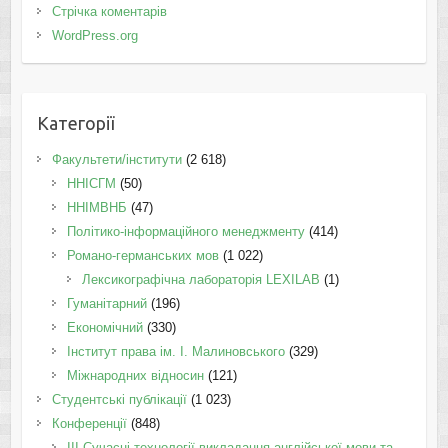
Стрічка коментарів
WordPress.org
Категорії
Факультети/інститути
(2 618)
ННІСГМ
(50)
ННІМВНБ
(47)
Політико-інформаційного менеджменту
(414)
Романо-германських мов
(1 022)
Лексикографічна лабораторія LEXILAB
(1)
Гуманітарний
(196)
Економічний
(330)
Інститут права ім. І. Малиновського
(329)
Міжнародних відносин
(121)
Студентські публікації
(1 023)
Конференції
(848)
III Сучасні технології викладання англійської мови та