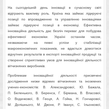
На сьогоднішній день інновації в сучасному світі
відіграють важливу роль. Країна яка займає лідируючі
позиції по впровадженню та управлінню інноваціями
займає лідируючі позиції в економіці. Ефективна
інноваційна діяльність дає безліч переваг для побудова
ефективної економіки. Україні останнім часом,
незважаючи на певні успіхи у стабілізації
макроекономічних показників, не вдається домогтися
відчутних результатів в експорті інноваційної продукції та
створенні сприятливих умов для інноваційної діяльності
вітчизняних виробників.
Проблемам інноваційної діяльності присвячені
дослідження низки відомих вітчизняних та іноземних
учених-економістів: В. Александрової, Ю. Бажала,
П. Беленького, В. Беренса, Г. Бірмана, В. Власової,
О. Водачкової, В. Геєця, А. Гойка, Н. Гончарової,
М. Долішнього, М. Джонк, Р. Іванух, С. Ільєнкової,