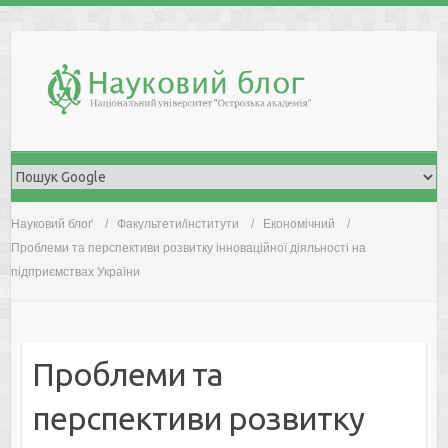
Skip
to
content
Науковий блоґ
Факультети/інститути
Економічний
Проблеми та перспективи розвитку інноваційної діяльності на
підприємствах України
Проблеми та
перспективи розвитку