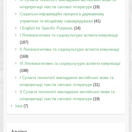
інтерпретації текстів світової літератури
(19)
Соціально-інформаційні процеси в державному
управлінні та місцевому самоврядуванні
(41)
І English for Specific Purposes
(14)
I Лінгвокогнітивні та соціокультурні аспекти комунікації
(187)
IІ Лінгвокогнітивні та соціокультурні аспекти комунікації
(169)
IІI Лінгвокогнітивні та соціокультурні аспекти комунікації
(198)
I Cучасні технології викладання англійської мови та
інтерпретації текстів світової літератури
(31)
II Cучасні технології викладання англійської мови та
інтерпретації текстів світової літератури
(19)
Інші
(7)
Архіви