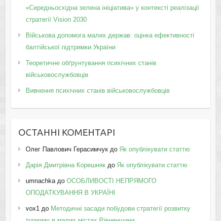
«Середньосхідна зелена ініціатива» у контексті реалізації
стратегії Vision 2030
Військова допомога малих держав: оцінка ефективності
балтійської підтримки України
Теоретичне обґрунтування психічних станів
військовослужбовців
Вивчення психічних станів військовослужбовців
ОСТАННІ КОМЕНТАРІ
Олег Павлович Герасимчук
до
Як опублікувати статтю
Дарія Дмитрівна Корешняк
до
Як опублікувати статтю
umnachka
до
ОСОБЛИВОСТІ НЕПРЯМОГО
ОПОДАТКУВАННЯ В УКРАЇНІ
vox1
до
Методичні засади побудови стратегії розвитку
туризму в малих містах Рівненщини