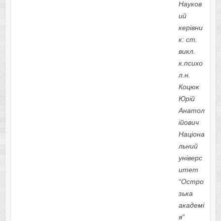
Науков
ий
керівни
к: ст.
викл.
к.психо
л.н.
Коцюк
Юрій
Анатол
ійович
Націона
льний
універс
итет
“Остро
зька
академі
я”