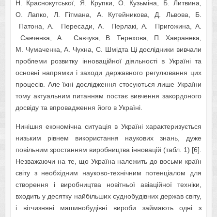
Н. Краснокутської, Я. Крупки, О. Кузьміна, Б. Литвина,
О. Лапко, Л. Гітмана, А. Кутейникова, Д. Львова, Б.
Патона, А. Пересади, А. Перлакі, А. Пригожина, А.
Савченка, А. Савчука, В. Терехова, П. Хавранека,
М. Чумаченка, А. Чухна, С. Шмідта Ці дослідники вивчали
проблеми розвитку інноваційної діяльності в Україні та
основні напрямки і заходи державного регулювання цих
процесів. Але їхні дослідження стосуються лише України
тому актуальним питанням постає вивчення закордоного
досвіду та впровадження його в Україні.
Нинішня економічна ситуація в Україні характеризується
низьким рівнем використання наукових знань, дуже
повільним зростанням виробництва інновацій (табл. 1) [6].
Незважаючи на те, що Україна належить до восьми країн
світу з необхідним науково-технічним потенціалом для
створення і виробництва новітньої авіаційної техніки,
входить у десятку найбільших суднобудівних держав світу,
і вітчизняні машинобудівні вироби займають одні з