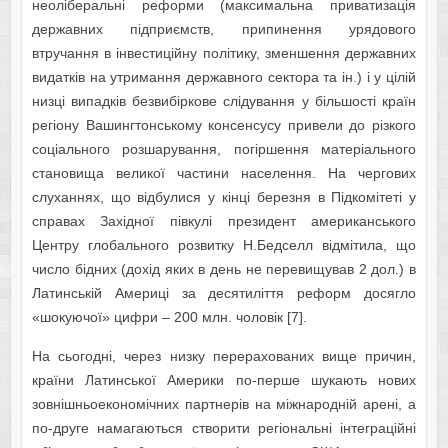
неоліберальні реформи (максимальна приватизація
державних підприємств, припинення урядового
втручання в інвестиційну політику, зменшення державних
видатків на утримання державного сектора та ін.) і у цілій
низці випадків безвибіркове слідування у більшості країн
регіону Вашингтонському консенсусу привели до різкого
соціального розшарування, погіршення матеріального
становища великої частини населення. На чергових
слуханнях, що відбулися у кінці березня в Підкомітеті у
справах Західної півкулі президент американського
Центру глобального розвитку Н.Бедселл відмітила, що
число бідних (дохід яких в день не перевищував 2 дол.) в
Латинській Америці за десятиліття реформ досягло
«шокуючої» цифри – 200 млн. чоловік [7].
На сьогодні, через низку перерахованих вище причин,
країни Латинської Америки по-перше шукають нових
зовнішньоекономічних партнерів на міжнародній арені, а
по-друге намагаються створити регіональні інтеграційні