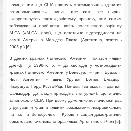
позицію тим, що США прагнуть максимально «відкрити»
латиноамериканські ринки, але самі все ширше
використовують протекціоністську практику, цим самим
заблокувавши прийняття навіть полегшеного варіанту
ALCA («ALCA light»), що остаточно підтвердилося на
саміті Америк в Мар-дель-Плата (Аргентина, жовтень
2005 р.) [6].
В деяких країнах Латинської Америки почався «лівий
дрейф» (з 1998-го р. – до сьогодні у чотирнадцяти
країнах Латинської Америки: у Венесуелі – тричі; Бразилії,
Чилі, Аргентині – двічі; Уругваї, Болівії, Еквадорі,
Нікарагуа, Перу, Коста-Ріці, Панамі, Гватемалі, Парагваї,
Сальвадорі до влади приходять ліві уряди), що значно
занепокоїло США. При цьому дуже чітко позначилися два
угрупування країн з «лівими режимами»: ліворадикальне
на чолі з Венесуелою і Кубою і соціал-демократично
орієнтоване, очолюване Бразилією, Аргентиною і Чилі [6].