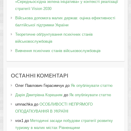
«Середньосхідна зелена ініціатива» у контексті реалізації
стратегії Vision 2030
Військова допомога малих держав: оцінка ефективності
балтійської підтримки України
Теоретичне обґрунтування психічних станів
військовослужбовців
Вивчення психічних станів військовослужбовців
ОСТАННІ КОМЕНТАРІ
Олег Павлович Герасимчук
до
Як опублікувати статтю
Дарія Дмитрівна Корешняк
до
Як опублікувати статтю
umnachka
до
ОСОБЛИВОСТІ НЕПРЯМОГО
ОПОДАТКУВАННЯ В УКРАЇНІ
vox1
до
Методичні засади побудови стратегії розвитку
туризму в малих містах Рівненщини