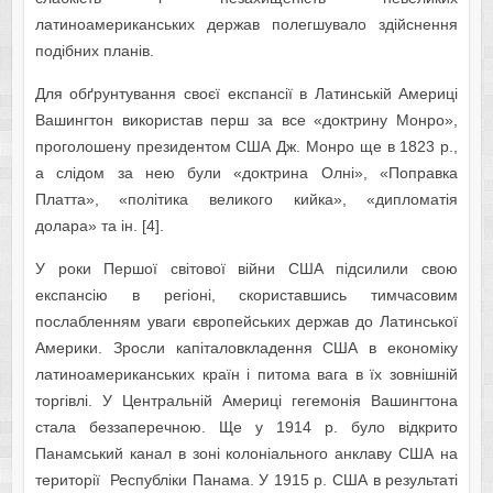
латиноамериканських держав полегшувало здійснення
подібних планів.
Для обґрунтування своєї експансії в Латинській Америці
Вашингтон використав перш за все «доктрину Монро»,
проголошену президентом США Дж. Монро ще в 1823 р.,
а слідом за нею були «доктрина Олні», «Поправка
Платта», «політика великого кийка», «дипломатія
долара» та ін. [4].
У роки Першої світової війни США підсилили свою
експансію в регіоні, скориставшись тимчасовим
послабленням уваги європейських держав до Латинської
Америки. Зросли капіталовкладення США в економіку
латиноамериканських країн і питома вага в їх зовнішній
торгівлі. У Центральній Америці гегемонія Вашингтона
стала беззаперечною. Ще у 1914 р. було відкрито
Панамський канал в зоні колоніального анклаву США на
території Республіки Панама. У 1915 р. США в результаті