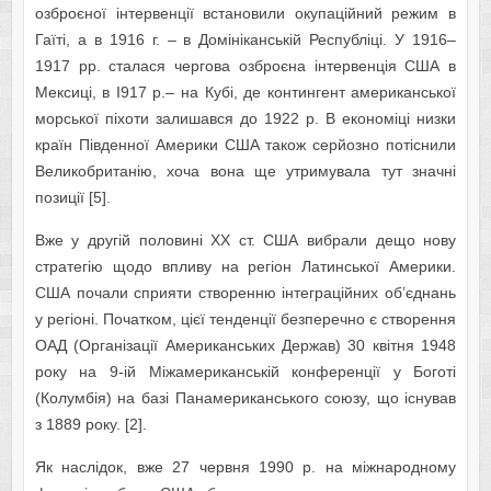
озброєної інтервенції встановили окупаційний режим в
Гаїті, а в 1916 г. – в Домініканській Республіці. У 1916–
1917 рр. сталася чергова озброєна інтервенція США в
Мексиці, в І917 р.– на Кубі, де контингент американської
морської піхоти залишався до 1922 р. В економіці низки
країн Південної Америки США також серйозно потіснили
Великобританію, хоча вона ще утримувала тут значні
позиції [5].
Вже у другій половині ХХ ст. США вибрали дещо нову
стратегію щодо впливу на регіон Латинської Америки.
США почали сприяти створенню інтеграційних об’єднань
у регіоні. Початком, цієї тенденції безперечно є створення
ОАД (Організації Американських Держав) 30 квітня 1948
року на 9-ій Міжамериканській конференції у Боготі
(Колумбія) на базі Панамериканського союзу, що існував
з 1889 року. [2].
Як наслідок, вже 27 червня 1990 р. на міжнародному