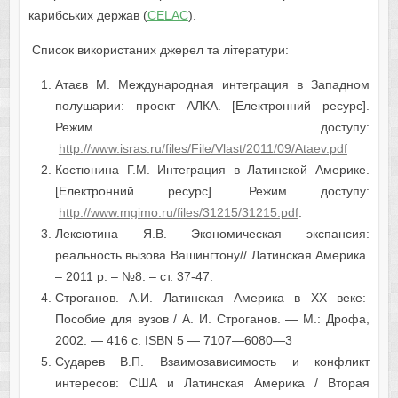
карибських держав (
CELAC
).
Список використаних джерел та літератури:
Атаєв М. Международная интеграция в Западном
полушарии: проект АЛКА. [Електронний ресурс].
Режим доступу:
http://www.isras.ru/files/File/Vlast/2011/09/Ataev.pdf
Костюнина Г.М. Интеграция в Латинской Америке.
[Електронний ресурс]. Режим доступу:
http://www.mgimo.ru/files/31215/31215.pdf
.
Лексютина Я.В. Экономическая экспансия:
реальность вызова Вашингтону// Латинская Америка.
– 2011 р. – №8. – ст. 37-47.
Строганов. А.И. Латинская Америка в XX веке:
Пособие для вузов / А. И. Строганов. — М.: Дрофа,
2002. — 416 с. ISBN 5 — 7107—6080—3
Сударев В.П. Взаимозависимость и конфликт
интересов: США и Латинская Америка / Вторая