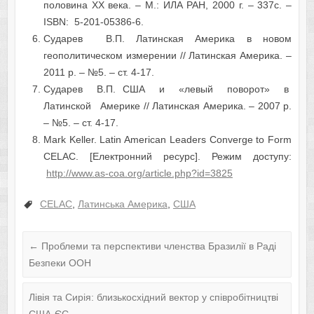
половина ХХ века. – М.: ИЛА РАН, 2000 г. – 337с. –
ISBN: 5-201-05386-6.
Сударев В.П. Латинская Америка в новом
геополитическом измерении // Латинская Америка. –
2011 р. – №5. – ст. 4-17.
Сударев В.П. США и «левый поворот» в
Латинской Америке // Латинская Америка. – 2007 р.
– №5. – ст. 4-17.
Mark Keller. Latin American Leaders Converge to Form
CELAC. [Електронний ресурс]. Режим доступу:
http://www.as-coa.org/article.php?id=3825
CELAC
,
Латинська Америка
,
США
←
Проблеми та перспективи членства Бразилії в Раді
Безпеки ООН
Лівія та Сирія: близькосхідний вектор у співробітництві