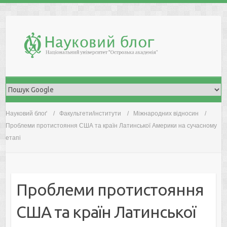
Skip
to
content
Науковий блоґ
Факультети/інститути
Міжнародних відносин
Проблеми протистояння США та країн Латинської Америки на сучасному
етапі
Проблеми протистояння
США та країн Латинської