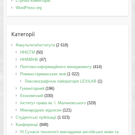
Стрічка коментарів
WordPress.org
Категорії
Факультети/інститути
(2 618)
ННІСГМ
(50)
ННІМВНБ
(47)
Політико-інформаційного менеджменту
(414)
Романо-германських мов
(1 022)
Лексикографічна лабораторія LEXILAB
(1)
Гуманітарний
(196)
Економічний
(330)
Інститут права ім. І. Малиновського
(329)
Міжнародних відносин
(121)
Студентські публікації
(1 023)
Конференції
(848)
III Сучасні технології викладання англійської мови та