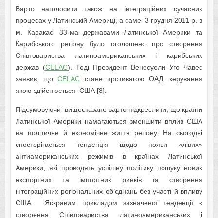
Варто наголосити також на інтеграційних сучасних
процесах у Латинській Америці, а саме 3 грудня 2011 р. в
м. Каракасі 33-ма державами Латинської Америки та
Карибського регіону було оголошено про створення
Співтовариства латиноамериканських і карибських
держав (
CELAC
). Тоді Президент Венесуели Уго Чавес
заявив, що
CELAC
стане противагою ОАД, керування
якою здійснюється США [8].
Підсумовуючи вищесказане варто підкреслити, що країни
Латинської Америки намагаються зменшити вплив США
на політичне й економічне життя регіону. На сьогодні
спостерігається тенденція щодо появи «лівих»
антиамериканських режимів в країнах Латинської
Америки, які проводять успішну політику пошуку нових
експортних та імпортних ринків та створення
інтеграційних регіональних об’єднань без участі й впливу
США. Яскравим прикладом зазначеної тенденції є
створення Співтовариства латиноамериканських і