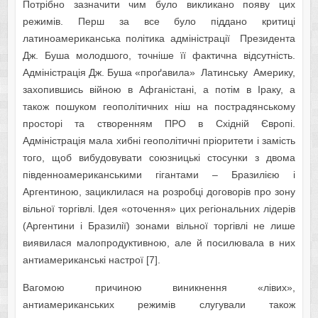
Потрібно зазначити чим було викликано появу цих
режимів. Перш за все було піддано критиці
латиноамериканська політика адміністрації Президента
Дж. Буша молодшого, точніше її фактична відсутність.
Адміністрація Дж. Буша «проґавила» Латинську Америку,
захопившись війною в Афганістані, а потім в Іраку, а
також пошуком геополітичних ніш на пострадянському
просторі та створенням ПРО в Східній Європі.
Адміністрація мала хибні геополітичні пріоритети і замість
того, щоб вибудовувати союзницькі стосунки з двома
південноамериканськими гігантами – Бразилією і
Аргентиною, зациклилася на розробці договорів про зону
вільної торгівлі. Ідея «оточення» цих регіональних лідерів
(Аргентини і Бразилії) зонами вільної торгівлі не лише
виявилася малопродуктивною, але й посилювала в них
антиамериканські настрої [7].
Вагомою причиною виникнення «лівих»,
антиамериканських режимів слугували також