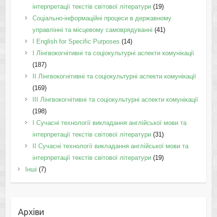
інтерпретації текстів світової літератури
(19)
Соціально-інформаційні процеси в державному
управлінні та місцевому самоврядуванні
(41)
І English for Specific Purposes
(14)
I Лінгвокогнітивні та соціокультурні аспекти комунікації
(187)
IІ Лінгвокогнітивні та соціокультурні аспекти комунікації
(169)
IІI Лінгвокогнітивні та соціокультурні аспекти комунікації
(198)
I Cучасні технології викладання англійської мови та
інтерпретації текстів світової літератури
(31)
II Cучасні технології викладання англійської мови та
інтерпретації текстів світової літератури
(19)
Інші
(7)
Архіви