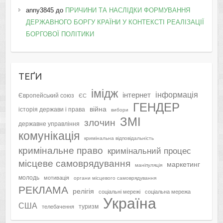
anny3845
до
ПРИЧИНИ ТА НАСЛІДКИ ФОРМУВАННЯ
ДЕРЖАВНОГО БОРГУ КРАЇНИ У КОНТЕКСТІ РЕАЛІЗАЦІЇ
БОРГОВОЇ ПОЛІТИКИ
ТЕҐИ
імідж
інформація
інтернет
Європейський союз
ЄС
ГЕНДЕР
війна
історія держави і права
вибори
ЗМІ
злочин
державне управління
комунікація
кримінальна відповідальність
кримінальне право
кримінальний процес
місцеве самоврядування
маркетинг
маніпуляція
молодь
мотивація
органи місцевого самоврядування
РЕКЛАМА
релігія
соціальні мережі
соціальна мережа
Україна
США
туризм
телебачення