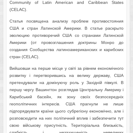
Community of Latin American and Caribbean States
(CELAC).
Статья посвящена анализу проблем противостояния
США и стран Латинской Америки. В статье раскрыто
эволюцию противоречий США со странами Латинской
Америки (от провозглашения доктрины Монро до
создания Сообщества латиноамериканских и карибских
стран (CELAC).
Вийшовши на перше місце у світі за рівнем економічного
розвитку і перетворившись на велику державу, США
претендували на домінуючу роль у Західній півкулі. В
першу чергу Вашингтон розглядав Центральну Америку і
Карибський басейн, як зону своїх безпосередніх
геополітичних інтересів. США прагнули не лише
підпорядкувати країни цього субрегіону економічно, але і
розповсюдити на них політичний вплив і забезпечити тут
свою військову присутність. Територіальна близькість,
слабкість і незахищеність невеликих