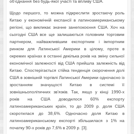
об’єднання без будь-якої участі та впливу США.
Щодо першого, то можна підкреслити зростаючу роль
Китаю у економічній експансії в латиноамериканському
регіоні, що викликає значне занепокоєння США. Хоч на
сьогодні США все ще залишаються головним торговим
партнером, найважливішим експортним і імпортним
ринком для Латинської Америки в цілому, проте в
окремих країнах в останні декілька років на зміну сильної
економічної залежності від США прийшла залежність від
Китаю. Спостерігається стійка тенденція скорочення долі
США в зовнішній торгівлі Латинської Америки одночасно із
зростанням значущості Китаю в системі її
зовнішньополітичних зв’язків. Так, якщо у кінці 1990-х
років на США доводилося 60% експорту
латиноамериканських країн, то до 2009 р. доля США
скоротилася до 38,6%. Одночасно доля Китаю в
латиноамериканському експорті збільшилася з 1% на
початку 90-х років до 7,6% в 2009 р. [3].