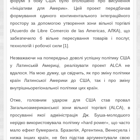
форумі з боку США було оголошено про висунення
«Ініціативи для Америк». Цей проект передбачав
формування єдиного континентального інтеграційного
простору за допомогою утворення зони вільної торгівлі
(Acuerdo de Libre Comercio de las Americas, AЛКА), що
забезпечило б вільне пересування товарів і послуг,
технологій і робочої сили [1].
Незважаючи на попередньо доволі успішну політику США
у Латинській Америці, реалізувати проект ALCA не
вдалося. На мою думку, це свідчить, як про зміну політики
країн Латинської Америки до США, так і про зміну
внутрішньорегіональної політики цих країн.
Отже, головним ударом для США став провал
Загальноамериканської зони вільної торгівлі (ALCA), в
просуванні якої адміністрація Дж. Буша-молодшого
нерідко використовувала політику «hard power», що часто
мало ефект бумеранга. Бразилія, Аргентина, Венесуела і
низка інших країн, не без підстав аргументували свою