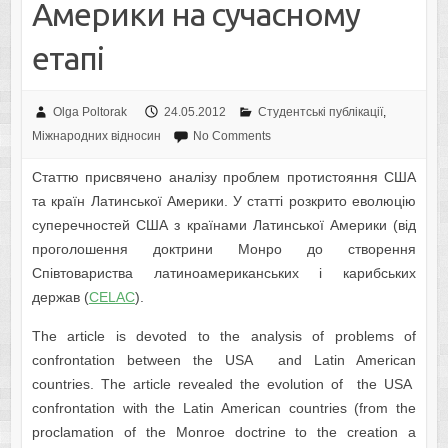
Америки на сучасному
етапі
Olga Poltorak
24.05.2012
Студентські публікації
,
Міжнародних відносин
No Comments
Статтю присвячено аналізу проблем протистояння США
та країн Латинської Америки. У статті розкрито еволюцію
суперечностей США з країнами Латинської Америки (від
проголошення доктрини Монро до створення
Співтовариства латиноамериканських і карибських
держав (
CELAC
).
The article is devoted to the analysis of problems of
confrontation between the USA and Latin American
countries. The article revealed the evolution of the USA
confrontation with the Latin American countries (from the
proclamation of the Monroe doctrine to the creation a