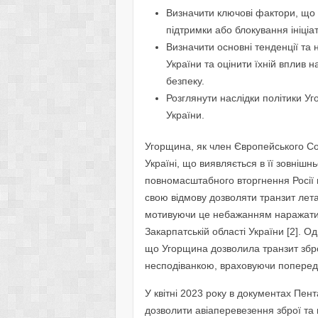
Визначити ключові фактори, що
підтримки або блокування ініціа
Визначити основні тенденції та
України та оцінити їхній вплив 
безпеку.
Розглянути наслідки політики Уг
України.
Угорщина, як член Європейського Со
Україні, що виявляється в її зовнішн
повномасштабного вторгнення Росії 
свою відмову дозволяти транзит лета
мотивуючи це небажанням наражати н
Закарпатській області України [2]. О
що Угорщина дозволила транзит збро
несподіванкою, враховуючи попередн
У квітні 2023 року в документах Пен
дозволити авіаперевезення зброї та в