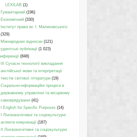
LEXILAB
(1)
Гуманітарний
(196)
Економічний
(330)
Інститут права ім. І. Малиновського
(329)
Міжнародних відносин
(121)
удентські публікації
(1 023)
онференції
(848)
III Сучасні технології викладання
англійської мови та інтерпретації
текстів світової літератури
(19)
Соціально-інформаційні процеси в
державному управлінні та місцевому
самоврядуванні
(41)
І English for Specific Purposes
(14)
I Лінгвокогнітивні та соціокультурні
аспекти комунікації
(187)
IІ Лінгвокогнітивні та соціокультурні
аспекти комунікації
(169)