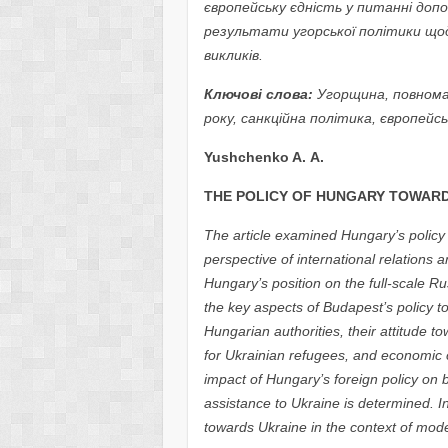
європейську єдність у питанні допо
результати угорської політики щод
викликів.
Ключові слова:
Угорщина, повнома
року, санкційна політика, європейс
Yushchenko A.
A.
THE POLICY OF HUNGARY TOWARD
The article examined Hungary’s policy
perspective of international relations 
Hungary’s position on the full-scale Ru
the key aspects of Budapest’s policy to
Hungarian authorities, their attitude t
for Ukrainian refugees, and economic
impact of Hungary’s foreign policy on b
assistance to Ukraine is determined. I
towards Ukraine in the context of mode