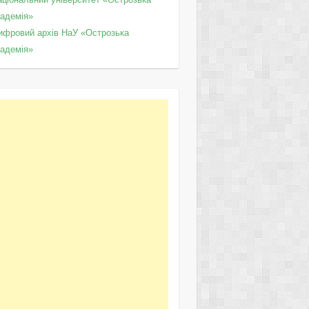
кадемія»
ифровий архів НаУ «Острозька
кадемія»