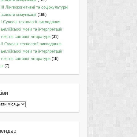
IІI Лінгвокогнітивні та соціокультурні
аспекти комунікації
(198)
I Cучасні технології викладання
англійської мови та інтерпретації
текстів світової літератури
(31)
II Cучасні технології викладання
англійської мови та інтерпретації
текстів світової літератури
(19)
ші
(7)
іви
ви
лендар