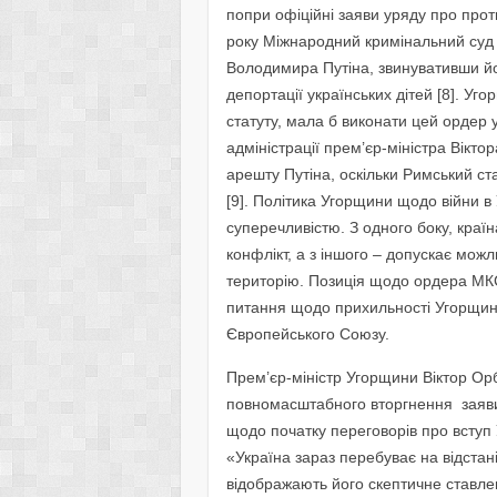
попри офіційні заяви уряду про прот
року Міжнародний кримінальний суд 
Володимира Путіна, звинувативши йо
депортації українських дітей [8]. 
статуту, мала б виконати цей ордер у 
адміністрації прем’єр-міністра Вікт
арешту Путіна, оскільки Римський ст
[9]. Політика Угорщини щодо війни в
суперечливістю. З одного боку, краї
конфлікт, а з іншого – допускає можл
територію. Позиція щодо ордера МК
питання щодо прихильності Угорщини
Європейського Союзу.
Прем’єр-міністр Угорщини Віктор Орба
повномасштабного вторгнення заяви
щодо початку переговорів про вступ
«Україна зараз перебуває на відстані
відображають його скептичне ставле