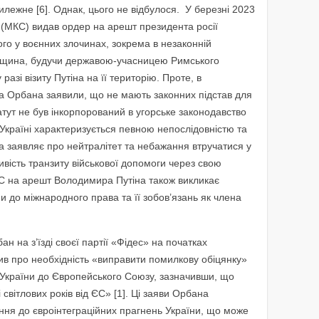
илежне [6]. Однак, цього не відбулося. У березні 2023
(МКС) видав ордер на арешт президента росії
го у воєнних злочинах, зокрема в незаконній
Угорщина, будучи державою-учасницею Римського
разі візиту Путіна на її територію. Проте, в
ора Орбана заявили, що не мають законних підстав для
атут не був інкорпорований в угорське законодавство
 Україні характеризується певною непослідовністю та
на заявляє про нейтралітет та небажання втручатися у
ивість транзиту військової допомоги через свою
С на арешт Володимира Путіна також викликає
 до міжнародного права та її зобов’язань як члена
н на з’їзді своєї партії «Фідес» на початках
в про необхідність «виправити помилкову обіцянку»
 України до Європейського Союзу, зазначивши, що
 світлових років від ЄС» [1]. Ці заяви Орбана
ння до євроінтеграційних прагнень України, що може