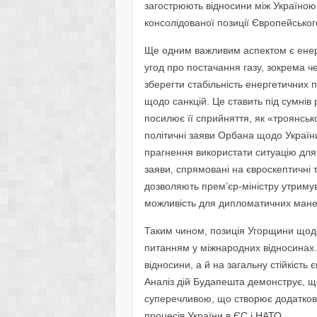
загострюють відносини між Україно
консолідованої позиції Європейського
Ще одним важливим аспектом є енерг
угод про постачання газу, зокрема 
зберегти стабільність енергетичних 
щодо санкцій. Це ставить під сумнів 
посилює її сприйняття, як «троянсько
політичні заяви Орбана щодо України
прагнення використати ситуацію для 
заяви, спрямовані на євроскептичні т
дозволяють прем’єр-міністру утримув
можливість для дипломатичних мане
Таким чином, позиція Угорщини щодо
питанням у міжнародних відносинах.
відносини, а й на загальну стійкість є
Аналіз дій Будапешта демонструє, щ
суперечливою, що створює додаткові 
процесів України в ЄС і НАТО.