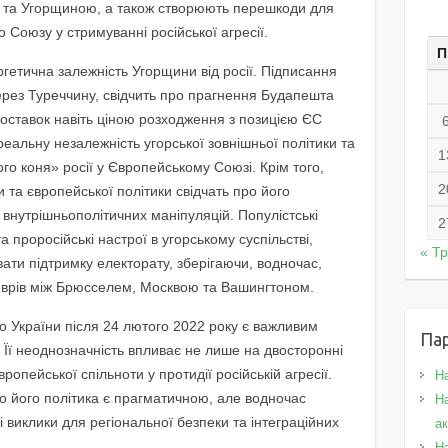
ю та Угорщиною, а також створюють перешкоди для
 Союзу у стримуванні російської агресії.
П
етична залежність Угорщини від росії. Підписання
через Туреччину, свідчить про прагнення Будапешта
поставок навіть ціною розходження з позицією ЄС
реальну незалежність угорської зовнішньої політики та
1
го коня» росії у Європейському Союзі. Крім того,
2
 та європейської політики свідчать про його
внутрішньополітичних маніпуляцій. Популістські
2
а проросійські настрої в угорському суспільстві,
« Т
ати підтримку електорату, зберігаючи, водночас,
врів між Брюсселем, Москвою та Вашингтоном.
 України після 24 лютого 2022 року є важливим
Па
 Її неоднозначність впливає не лише на двосторонні
вропейської спільноти у протидії російській агресії.
Н
о його політика є прагматичною, але водночас
На
виклики для регіональної безпеки та інтеграційних
а
Н