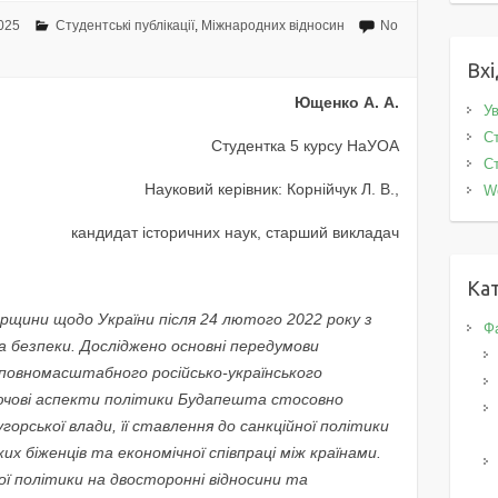
025
Студентські публікації
,
Міжнародних відносин
No
Вхі
Ющенко А. А.
Ув
Ст
Студентка 5 курсу НаУОА
Ст
Науковий керівник: Корнійчук Л. В.,
W
кандидат історичних наук, старший викладач
Кат
рщини щодо України після 24 лютого 2022 року з
Фа
а безпеки. Досліджено основні передумови
 повномасштабного російсько-українського
ючові аспекти політики Будапешта стосовно
горської влади, її ставлення до санкційної політики
их біженців та економічної співпраці між країнами.
ої політики на двосторонні відносини та