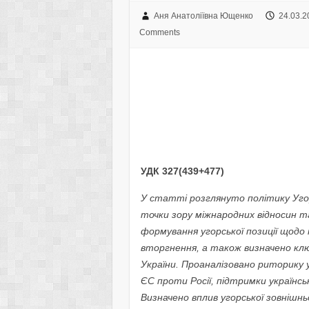
Аня Анатоліївна Ющенко
24.03.2
Comments
УДК 327(439+477)
У статті розглянуто політику Уго
точки зору міжнародних відносин т
формування угорської позиції щодо
вторгнення, а також визначено кл
України. Проаналізовано риторику у
ЄС проти Росії, підтримки українськ
Визначено вплив угорської зовнішнь