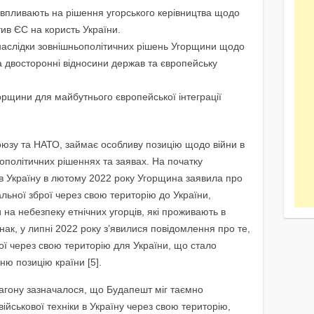
 впливають на рішення угорського керівництва щодо
тив ЄС на користь України.
 наслідки зовнішньополітичних рішень Угорщини щодо
на двосторонні відносини держав та європейську
орщини для майбутнього європейської інтеграції
юзу та НАТО, займає особливу позицію щодо війни в
ьополітичних рішеннях та заявах. На початку
в Україну в лютому 2022 року Угорщина заявила про
льної зброї через свою територію до України,
а небезпеку етнічних угорців, які проживають в
днак, у липні 2022 року з’явилися повідомлення про те,
ї через свою територію для України, що стало
ю позицію країни [5].
тагону зазначалося, що Будапешт міг таємно
ійськової техніки в Україну через свою територію,