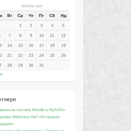
ЛИПЕНЬ 2026
н
Вт
Ср
Чт
Пт
Сб
Нд
1
2
3
4
5
6
7
8
9
10
11
12
3
14
15
16
17
18
19
0
21
22
23
24
25
26
7
28
29
30
31
ра
ртнери
авчальна система Moodle в НаУ«ОА»
укова бібліотека НаУ «Острозька
кадемія»
аціональний університет «Острозька