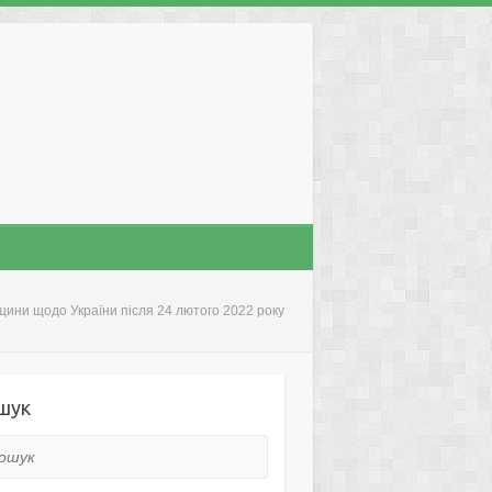
щини щодо України після 24 лютого 2022 року
шук
ук