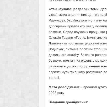
Стан наукової розробки теми.
Досл
українських аналітичних центрів та в
Разумкова, Українського інституту ма
досліджень приділяють увагу політиц
безпеки. Серед наукових праць, що 
Олексія Гараня «Геополітичні виклик
Литвиненка про вплив угорської зовн
Водночас, питання політики Угорщин
детального аналізу. Важливо розглян
безпеки, політичних рішень у межах 
риторики в умовах продовження конф
сприятимуть глибшому розумінню ро
регіоні.
Мета дослідження
– проаналізувати
2022 року.
Завдання дослідження: