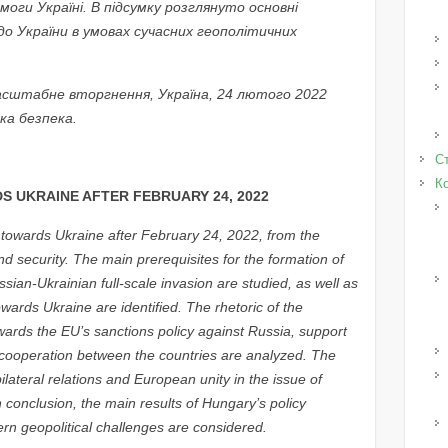
моги Україні. В підсумку розглянуто основні
о України в умовах сучасних геополітичних
сштабне вторгнення, Україна, 24 лютого 2022
ька безпека.
Ст
К
S UKRAINE AFTER FEBRUARY 24, 2022
 towards Ukraine after February 24, 2022, from the
and security. The main prerequisites for the formation of
ssian-Ukrainian full-scale invasion are studied, as well as
wards Ukraine are identified. The rhetoric of the
owards the EU’s sanctions policy against Russia, support
 cooperation between the countries are analyzed. The
ilateral relations and European unity in the issue of
n conclusion, the main results of Hungary’s policy
rn geopolitical challenges are considered.