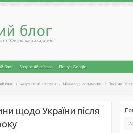
й блог
Зворотній зв’язок
Пошук Google
ий блоґ
Факультети/інститути
Міжнародних відносин
Політика Угор
ни щодо України після
По
року
Пош