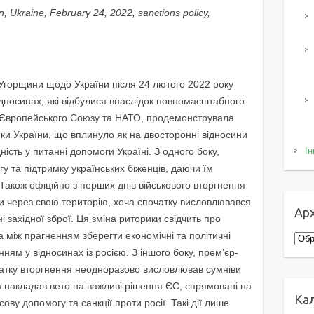
n, Ukraine, February 24, 2022, sanctions policy,
 Угорщини щодо України після 24 лютого 2022 року
дносинах, які відбулися внаслідок повномасштабного
н Європейського Союзу та НАТО, продемонструвала
ки України, що вплинуло як на двосторонні відносини
ність у питанні допомоги Україні. З одного боку,
Ін
 та підтримку українських біженців, даючи їм
ї. Також офіційно з перших днів військового вторгнення
 через свою територію, хоча спочатку висловлювався
Арх
 західної зброї. Ця зміна риторики свідчить про
 між прагненням зберегти економічні та політичні
Архі
ням у відносинах із росією. З іншого боку, прем’єр-
чатку вторгнення неодноразово висловлював сумніви
а накладав вето на важливі рішення ЄС, спрямовані на
Ка
ову допомогу та санкції проти росії. Такі дії лише