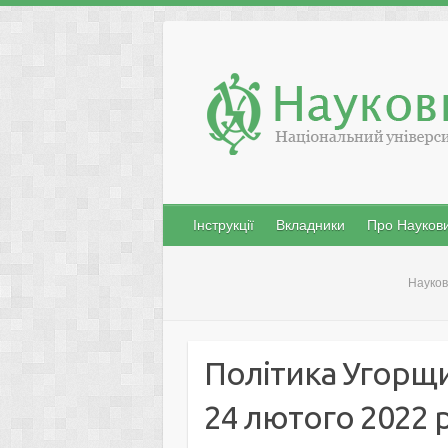
Skip
to
content
Інструкції
Вкладники
Про Наукови
Науков
Політика Угорщи
24 лютого 2022 