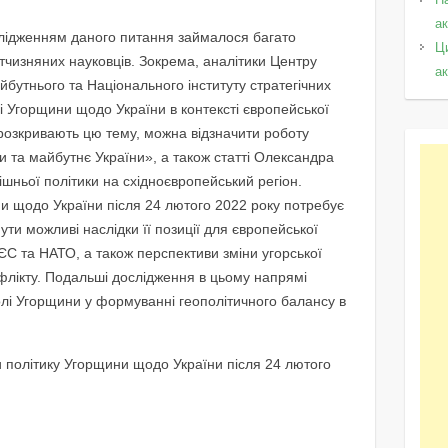
а
ідженням даного питання займалося багато
Ц
ітчизняних науковців. Зокрема, аналітики Центру
а
йбутнього та Національного інституту стратегічних
і Угорщини щодо України в контексті європейської
розкривають цю тему, можна відзначити роботу
и та майбутнє України», а також статті Олександра
ішньої політики на східноєвропейський регіон.
и щодо України після 24 лютого 2022 року потребує
ути можливі наслідки її позиції для європейської
ЄС та НАТО, а також перспективи зміни угорської
лікту. Подальші дослідження в цьому напрямі
лі Угорщини у формуванні геополітичного балансу в
 політику Угорщини щодо України після 24 лютого