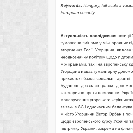
Keywords:
Hungary, full-scale invasio
European security.
Актуальність дослідження
позиції
зумовлена змінами у міжнародних ві
вторгнення Росії. Угорщина, як чле
неоднозначну політику щодо підтрим
між країнами, так і на європейську єд
Угорщина надає гуманітарну допомогу
прихисток і базові соціальні гаранті
Будапешт дозволив транзит допомоги
категорично проти постачання Україні
маневрування угорського керівництва
зв’язки з ЄС і одночасним балансуван
міністр Угорщини Віктор Орбан з по
щодо європейського курсу України т
підтримку України, зокрема на фінанс