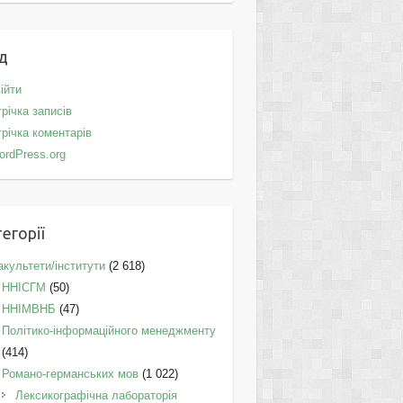
д
ійти
річка записів
річка коментарів
ordPress.org
егорії
культети/інститути
(2 618)
ННІСГМ
(50)
ННІМВНБ
(47)
Політико-інформаційного менеджменту
(414)
Романо-германських мов
(1 022)
Лексикографічна лабораторія