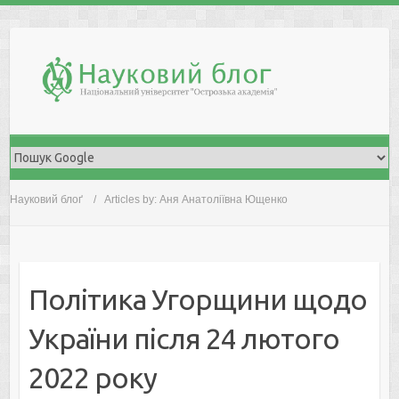
Skip
to
content
Науковий блоґ
Articles by: Аня Анатоліївна Ющенко
Політика Угорщини щодо
України після 24 лютого
2022 року