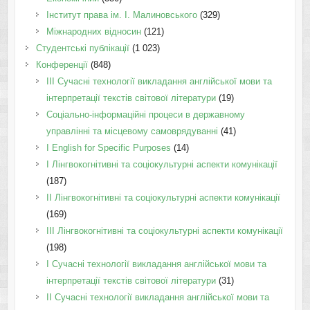
Інститут права ім. І. Малиновського
(329)
Міжнародних відносин
(121)
Студентські публікації
(1 023)
Конференції
(848)
III Сучасні технології викладання англійської мови та
інтерпретації текстів світової літератури
(19)
Соціально-інформаційні процеси в державному
управлінні та місцевому самоврядуванні
(41)
І English for Specific Purposes
(14)
I Лінгвокогнітивні та соціокультурні аспекти комунікації
(187)
IІ Лінгвокогнітивні та соціокультурні аспекти комунікації
(169)
IІI Лінгвокогнітивні та соціокультурні аспекти комунікації
(198)
I Cучасні технології викладання англійської мови та
інтерпретації текстів світової літератури
(31)
II Cучасні технології викладання англійської мови та