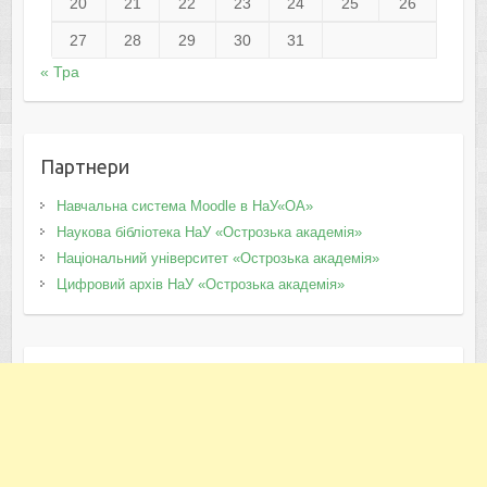
20
21
22
23
24
25
26
27
28
29
30
31
« Тра
Партнери
Навчальна система Moodle в НаУ«ОА»
Наукова бібліотека НаУ «Острозька академія»
Національний університет «Острозька академія»
Цифровий архів НаУ «Острозька академія»