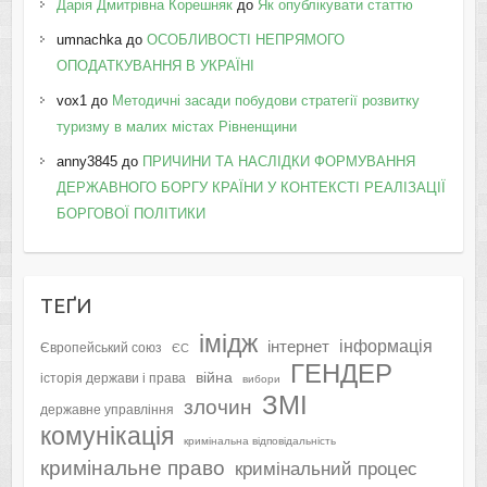
Дарія Дмитрівна Корешняк
до
Як опублікувати статтю
umnachka
до
ОСОБЛИВОСТІ НЕПРЯМОГО
ОПОДАТКУВАННЯ В УКРАЇНІ
vox1
до
Методичні засади побудови стратегії розвитку
туризму в малих містах Рівненщини
anny3845
до
ПРИЧИНИ ТА НАСЛІДКИ ФОРМУВАННЯ
ДЕРЖАВНОГО БОРГУ КРАЇНИ У КОНТЕКСТІ РЕАЛІЗАЦІЇ
БОРГОВОЇ ПОЛІТИКИ
ТЕҐИ
імідж
інформація
інтернет
Європейський союз
ЄС
ГЕНДЕР
війна
історія держави і права
вибори
ЗМІ
злочин
державне управління
комунікація
кримінальна відповідальність
кримінальне право
кримінальний процес