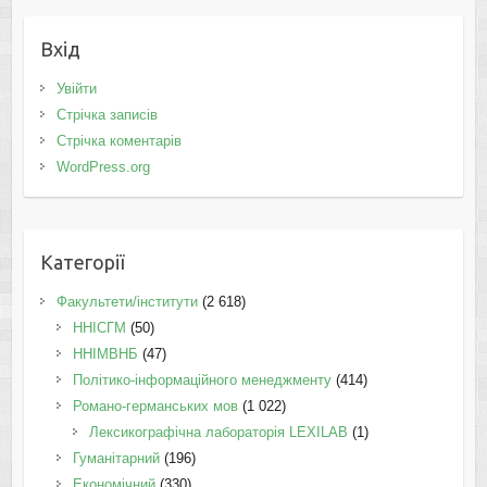
Вхід
Увійти
Стрічка записів
Стрічка коментарів
WordPress.org
Категорії
Факультети/інститути
(2 618)
ННІСГМ
(50)
ННІМВНБ
(47)
Політико-інформаційного менеджменту
(414)
Романо-германських мов
(1 022)
Лексикографічна лабораторія LEXILAB
(1)
Гуманітарний
(196)
Економічний
(330)