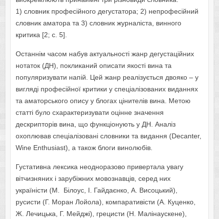
1) словник професійного дегустатора; 2) непрофесійний
словник аматора та 3) словник журналіста, винного
критика [2; c. 5].
Останнім часом набув актуальності жанр дегустаційних
нотаток (ДН), покликаний описати якості вина та
популяризувати напій. Цей жанр реалізується двояко – у
вигляді професійної критики у спеціалізованих виданнях
та аматорського опису у блогах цінителів вина. Метою
статті було схарактеризувати оцінне значення
дескрипторів вина, що функціонують у ДН. Аналіз
охоплював спеціалізовані словники та видання (Decanter,
Wine Enthusiast), а також блоги винолюбів.
Густативна лексика неодноразово привертала увагу
вітчизняних і зарубіжних мовознавців, серед них
україністи (М. Білоус, І. Гайдаєнко, А. Висоцький),
русисти (Г. Моран Лойола), компаративісти (А. Куценко,
Ж. Лечицька, Г. Мейджі), грецисти (Н. Малінаускене),