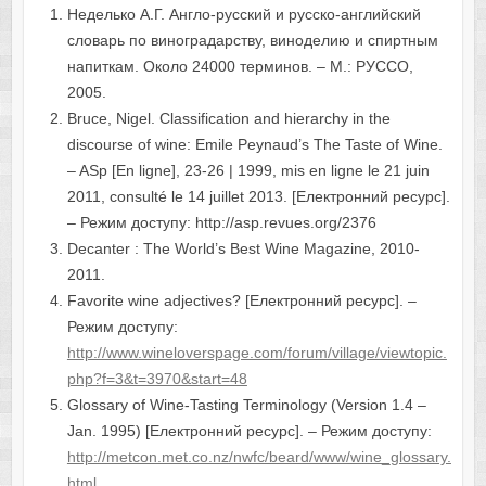
Неделько А.Г. Англо-русский и русско-английский
словарь по виноградарству, виноделию и спиртным
напиткам. Около 24000 терминов. – М.: РУССО,
2005.
Bruce, Nigel. Classification and hierarchy in the
discourse of wine: Emile Peynaud’s The Taste of Wine.
– ASp [En ligne], 23-26 | 1999, mis en ligne le 21 juin
2011, consulté le 14 juillet 2013. [Електронний ресурс].
– Режим доступу: http://asp.revues.org/2376
Decanter : The World’s Best Wine Magazine, 2010-
2011.
Favorite wine adjectives? [Електронний ресурс]. –
Режим доступу:
http://www.wineloverspage.com/forum/village/viewtopic.
php?f=3&t=3970&start=48
Glossary of Wine-Tasting Terminology (Version 1.4 –
Jan. 1995) [Електронний ресурс]. – Режим доступу:
http://metcon.met.co.nz/nwfc/beard/www/wine_glossary.
html