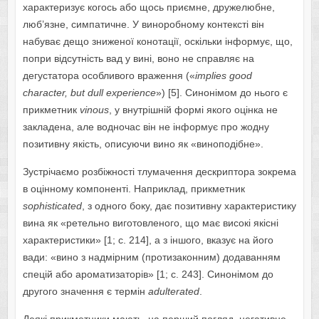
характеризує когось або щось приємне, дружелюбне,
люб’язне, симпатичне. У виноробному контексті він
набуває дещо зниженої конотації, оскільки інформує, що,
попри відсутність вад у вині, воно не справляє на
дегустатора особливого враження («
implies
good
character
,
but
dull
experience
») [5]. Синонімом до нього є
прикметник
vinous
, у внутрішній формі якого оцінка не
закладена, але водночас він не інформує про жодну
позитивну якість, описуючи вино як «виноподібне».
Зустрічаємо розбіжності тлумачення дескриптора зокрема
в оцінному компоненті. Наприклад, прикметник
sophisticated
, з одного боку, дає позитивну характеристику
вина як «ретельно виготовленого, що має високі якісні
характеристики» [1; c. 214], а з іншого, вказує на його
вади: «вино з надмірним (протизаконним) додаванням
спецій або ароматизаторів» [1; c. 243]. Синонімом до
другого значення є термін
adulterated
.