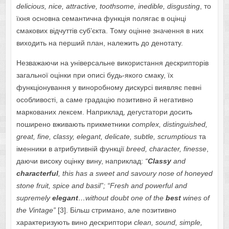
delicious, nice, attractive, toothsome, inedible, disgusting
, то
їхня основна семантична функція полягає в оцінці
смакових відчуттів суб’єкта. Тому оцінне значення в них
виходить на перший план, належить до денотату.
Незважаючи на універсальне використання дескрипторів
загальної оцінки при описі будь-якого смаку, їх
функціонування у виноробному дискурсі виявляє певні
особливості, а саме градацію позитивно й негативно
маркованих лексем. Наприклад, дегустатори досить
поширено вживають прикметники
complex
,
distinguished
,
great
,
fine
,
classy
,
elegant
,
delicate
,
subtle, scrumptious
та
іменники в атрибутивній функції
breed
,
character
,
finesse
,
даючи високу оцінку вину, наприклад:
“
Classy
and
characterful
,
this
has
a
sweet
and
savoury
nose
of
honeyed
stone
fruit
,
spice
and
basil
”;
“Fresh and powerful and
supremely
elegant
…without doubt one of the
best
wines of
the Vintage”
[3]. Більш стримано, але позитивно
характеризують вино дескриптори
clean
,
sound
,
simple
,