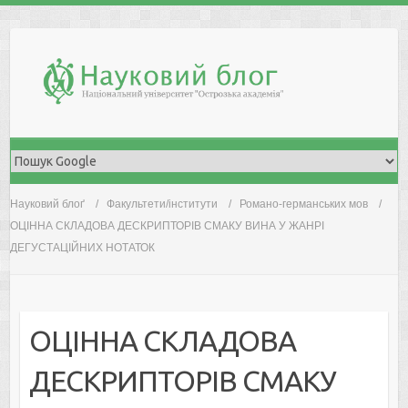
Skip
to
content
Науковий блоґ
Факультети/інститути
Романо-германських мов
ОЦІННА СКЛАДОВА ДЕСКРИПТОРІВ СМАКУ ВИНА У ЖАНРІ
ДЕГУСТАЦІЙНИХ НОТАТОК
ОЦІННА СКЛАДОВА
ДЕСКРИПТОРІВ СМАКУ