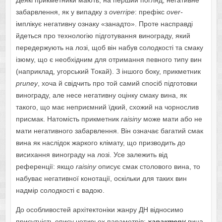
Деякі прикметники мають, на перший погляд, негативне
забарвлення, як у випадку з
overripe
: префікс
over-
імплікує негативну ознаку «занадто». Проте насправді
йдеться про технологію підготування винограду, який
передержують на лозі, щоб він набув солодкості та смаку
ізюму, що є необхідним для отримання певного типу вин
(наприклад, угорський Токай). З іншого боку, прикметник
pruney
, хоча й свідчить про той самий спосіб підготовки
винограду, але несе негативну оцінку смаку вина, як
такого, що має неприємний їдкий, схожий на чорнослив
присмак. Натомість прикметник
raisiny
може мати або не
мати негативного забарвлення. Він означає багатий смак
вина як наслідок жаркого клімату, що призводить до
висихання винограду на лозі. Усе залежить від
референції: якщо
raisiny
описує смак столового вина, то
набуває негативної конотації, оскільки для таких вин
надмір солодкості є вадою.
До особливостей архітектоніки жанру ДН відносимо
присутність опису чотирьох параметрів:
характеру
вина