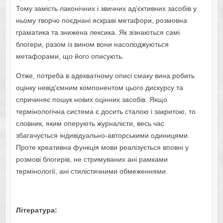
Тому замість лаконічних і звичних ад’єктивних засобів у
ньому творчо поєднані яскраві метафори, розмовна
граматика та знижена лексика. Як зізнаються самі
блогери, разом із вином вони насолоджуються
метафорами, що його описують.
Отже, потреба в адекватному описі смаку вина робить
оцінку невід’ємним компонентом цього дискурсу та
спричиняє пошук нових оцінних засобів. Якщо
термінологічна система є досить сталою і закритою, то
словник, яким оперують журналісти, весь час
збагачується індивідуально-авторськими одиницями.
Проте креативна функція мови реалізується вповні у
розмові блогерів, не стримуваних ані рамками
термінології, ані стилістичними обмеженнями.
Література: