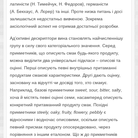
латиністи (Н. Тимейчук, Н. Федоров), германісти
(А. Бекхаус, А. Лєрер) та інші. Проте низка питань і досі
залишається недостатньо вивченою. Зокрема
аксіологічний аспект не отримав достатньої розробки.
Ад’єктивні дескриптори вина становлять найчисленнішу
групу в силу свого категоріального значення. Серед
прикметників, що описують смак будь-якого продукту,
можна виділити два універсальні підкласи – описові та
оцінні. Перші описують певні внутрішньо притаманні
продуктам смакові характеристики. Другі дають оцінку,
засновану на відчутті чи досвіді того, хто смакує.
Наприклад, базові прикметники
sweet, sour, bitter, salty
,
хоча й містять певні оцінні семи, насамперед описують
конкретний притаманний продукту смак. Похідні
прикметники
steely, oaky, fruity, flowery, pebbly
є
відносними і водночас описовими, оскільки описують
певний присмак продукту опосередковано, через
порівняння з іншим еталоном. Що ж до прикметників