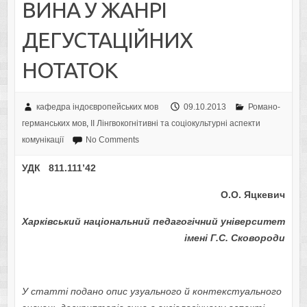
ВИНА У ЖАНРІ
ДЕГУСТАЦІЙНИХ
НОТАТОК
кафедра індоєвропейських мов
09.10.2013
Романо-
германських мов
,
IІ Лінгвокогнітивні та соціокультурні аспекти
комунікації
No Comments
УДК
811.111’42
О.О. Яцкевич
Харківський національний педагогічний університет
імені Г.С. Сковороди
У статті подано опис узуального й контекстуального