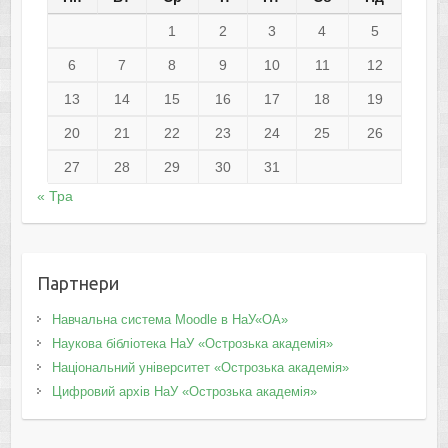
1
2
3
4
5
6
7
8
9
10
11
12
13
14
15
16
17
18
19
20
21
22
23
24
25
26
27
28
29
30
31
« Тра
Партнери
Навчальна система Moodle в НаУ«ОА»
Наукова бібліотека НаУ «Острозька академія»
Національний університет «Острозька академія»
Цифровий архів НаУ «Острозька академія»