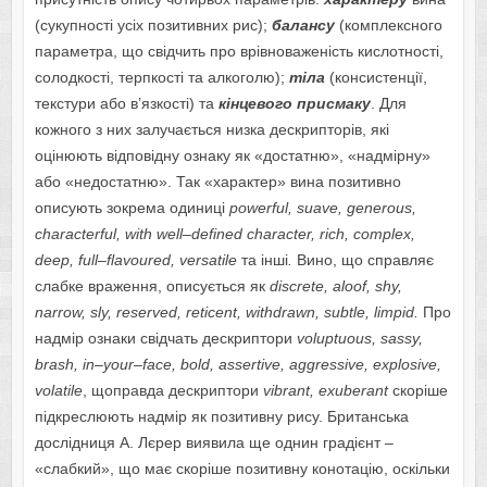
(сукупності усіх позитивних рис);
балансу
(комплексного
параметра, що свідчить про врівноваженість кислотності,
солодкості, терпкості та алкоголю);
тіла
(консистенції,
текстури або в’язкості) та
кінцевого присмаку
. Для
кожного з них залучається низка дескрипторів, які
оцінюють відповідну ознаку як «достатню», «надмірну»
або «недостатню». Так «характер» вина позитивно
описують зокрема одиниці
powerful
,
suave
,
generous
,
characterful
,
with
well
–
defined
character
,
rich
,
complex,
deep
,
full
–
flavoured
,
versatile
та інші
.
Вино, що справляє
слабке враження, описується як
discrete
,
aloof
,
shy
,
narrow
,
sly
,
reserved
,
reticent
,
withdrawn
,
subtle
,
limpid
.
Про
надмір ознаки свідчать дескриптори
voluptuous
,
sassy
,
brash
,
in
–
your
–
face
,
bold
,
assertive
,
aggressive
,
explosive
,
volatile
, щоправда дескриптори
vibrant
,
exuberant
скоріше
підкреслюють надмір як позитивну рису. Британська
дослідниця А. Лєрер виявила ще однин градієнт –
«слабкий», що має скоріше позитивну конотацію, оскільки