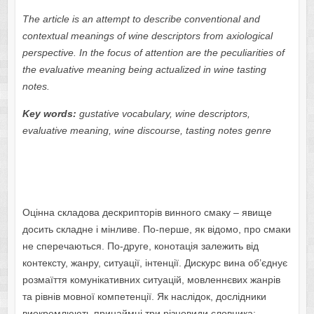
The article is an attempt to describe conventional and
contextual meanings of wine descriptors from axiological
perspective. In the focus of attention are the peculiarities of
the evaluative meaning being actualized in wine tasting
notes.
Key words:
gustative vocabulary, wine descriptors,
evaluative meaning, wine discourse, tasting notes genre
Оцінна складова дескрипторів винного смаку – явище
досить складне і мінливе. По-перше, як відомо, про смаки
не сперечаються. По-друге, конотація залежить від
контексту, жанру, ситуації, інтенції. Дискурс вина об’єднує
розмаїття комунікативних ситуацій, мовленнєвих жанрів
та рівнів мовної компетенції. Як наслідок, дослідники
виокремлюють принаймні три різновиди словника: