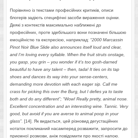
Порівняно із текстами професійних критиків, описи
блогерів задіють специфічні засоби вираження оцінки.
Деякі з контекстів максимально наближені до
професійних, проте здебільшого вони позначені більшою
емоційністю та експресією, наприклад:
“2000
Marcassin
Pinot
Noir
Blue
Slide
also
announces
itself
loud
and
clear
,
and
I
‘
m
loving
every
syllable
.
When the fruit struts onstage,
you gasp, you grin – you wonder if it’s too gosh-darned
beautiful to have any talent – then, tada! It ties on its tap
shoes and dances its way into your sense-centers,
demanding more devotion with each eager sip. Call me
crass for picking this over the Burg, but I defies ya to taste
both and do any different”
;
“
Wow! Really pretty, animal nose.
Excellent concentration and an interesting wine. Tannic. Very
good, but avoid if you are averse to animal poop in your
glass”.
[14]. Як видається, цей різновид дегустаційних
нотаток покликаний насамперед розважити, запросити до
приємної розмови, аніж повідомити про якості напою.