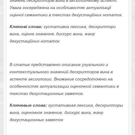
значень дескрипторів вина в аксіологічному аспекті.
Увага зосереджена на особливостях актуалізації
оцінної семантики в текстах дегустаційних нотаток.
Ключові слова:
густативна лексика, дескриптори
вина, оцінне значення, дискурс вина, жанр
дегустаційних нотаток
В статье представлено описание узуального и
контекстуального значений дескрипторов вина в
аспекте аксиологии. Внимание сосредоточено на
особенностях актуализации оценочно
й
семантики в
текстах дегустационных заметок.
Ключевые слова:
густативная лексика, дескрипторы
вина, оценочное значение, дискурс вина, жанр
дегустационных заметок