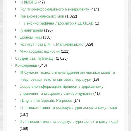
ННІМВНБ
(47)
Політико-інформаційного менеджменту
(414)
Романо-германських мов
(1 022)
Лексикографічна лабораторія LEXILAB
(1)
Гуманітарний
(196)
Економічний
(330)
Інститут права ім. І. Малиновського
(329)
Міжнародних відносин
(121)
Студентські публікації
(1 023)
Конференції
(848)
III Сучасні технології викладання англійської мови та
інтерпретації текстів світової літератури
(19)
Соціально-інформаційні процеси в державному
управлінні та місцевому самоврядуванні
(41)
І English for Specific Purposes
(14)
I Лінгвокогнітивні та соціокультурні аспекти комунікації
(187)
IІ Лінгвокогнітивні та соціокультурні аспекти комунікації
(169)