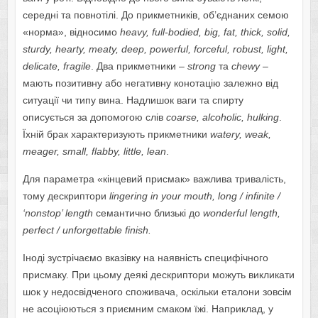
середні та повнотілі. До прикметників, об’єднаних семою
«норма», відносимо
heavy, full-bodied, big, fat, thick, solid,
sturdy, hearty, meaty, deep, powerful, forceful, robust, light,
delicate, fragile
. Два прикметники –
strong
та
chewy
–
мають позитивну або негативну конотацію залежно від
ситуації чи типу вина. Надлишок ваги та спирту
описується за допомогою слів
coarse, alcoholic, hulking
.
Їхній брак характеризують прикметники
watery, weak,
meager, small, flabby, little, lean
.
Для параметра «кінцевий присмак» важлива тривалість,
тому дескриптори
lingering
in
your
mouth
,
long
/
infinite
/
‘
nonstop
’
length
семантично близькі до
wonderful
length
,
perfect
/
unforgettable
finish
.
Іноді зустрічаємо вказівку на наявність специфічного
присмаку. При цьому деякі дескриптори можуть викликати
шок у недосвідченого споживача, оскільки еталони зовсім
не асоціюються з приємним смаком їжі. Наприклад, у