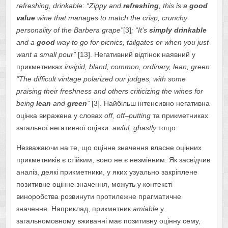
refreshing, drinkable
:
“
Zippy
and
refreshing
,
this
is a
good
value
wine that manages to match the crisp, crunchy
personality of the Barbera grape”
[3]
; “It’s
simply
drinkable
and a
good
way to go for picnics, tailgates or when you just
want a small pour”
[13]. Негативний відтінок наявний у
прикметниках
insipid
,
bland
,
common
,
ordinary
,
lean, green
:
“
The
difficult
vintage
polarized
our
judges
,
with
some
praising
their
freshness
and
others
criticizing the wines for
being
lean
and
green
”
[3]. Найбільш інтенсивно негативна
оцінка виражена у словах
off
,
off
–
putting
та прикметниках
загальної негативної оцінки:
awful
,
ghastly
тощо.
Незважаючи на те, що оцінне значення власне оцінних
прикметників є стійким, воно не є незмінним. Як засвідчив
аналіз, деякі прикметники, у яких узуально закріплене
позитивне оцінне значення, можуть у контексті
виноробства розвинути протилежне прагматичне
значення. Наприклад, прикметник
amiable
у
загальномовному вживанні має позитивну оцінну сему,