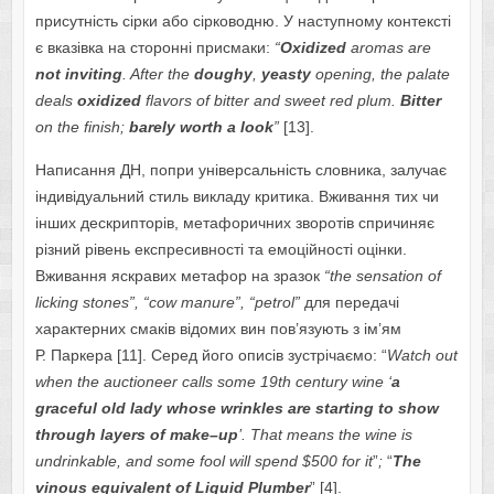
присутність сірки або сірководню. У наступному контексті
є вказівка на сторонні присмаки:
“
Oxidized
aromas
are
not
inviting
.
After the
doughy
,
yeasty
opening, the palate
deals
oxidized
flavors of bitter and sweet red plum.
Bitter
on the finish;
barely worth a look
”
[13].
Написання ДН, попри універсальність словника, залучає
індивідуальний стиль викладу критика. Вживання тих чи
інших дескрипторів, метафоричних зворотів спричиняє
різний рівень експресивності та емоційності оцінки.
Вживання яскравих метафор на зразок
“
the
sensation
of
licking
stones
”, “
cow
manure
”, “
petrol
”
для передачі
характерних смаків відомих вин пов’язують з ім’ям
Р. Паркера [11]. Серед його описів зустрічаємо: “
Watch
out
when
the
auctioneer
calls
some
19
th
century
wine
‘
a
graceful
old
lady
whose
wrinkles
are
starting
to
show
through
layers
of
make
–
up
’.
That means the wine is
undrinkable, and some fool will spend $500 for it
”
;
“
The
vinous equivalent of Liquid Plumber
” [4].