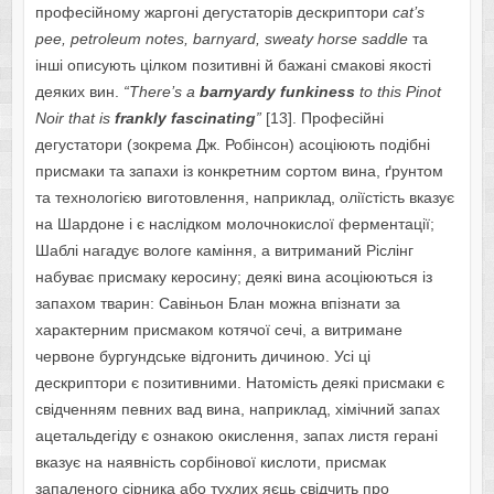
професійному жаргоні дегустаторів дескриптори
cat’s
pee, petroleum notes, barnyard, sweaty horse saddle
та
інші описують цілком позитивні й бажані смакові якості
деяких вин.
“There’s a
barnyardy funkiness
to this Pinot
Noir that is
frankly fascinating
”
[13]. Професійні
дегустатори (зокрема Дж. Робінсон) асоціюють подібні
присмаки та запахи із конкретним сортом вина, ґрунтом
та технологією виготовлення, наприклад, оліїстість вказує
на Шардоне і є наслідком молочнокислої ферментації;
Шаблі нагадує вологе каміння, а витриманий Ріслінг
набуває присмаку керосину; деякі вина асоціюються із
запахом тварин: Савіньон Блан можна впізнати за
характерним присмаком котячої сечі, а витримане
червоне бургундське відгонить дичиною. Усі ці
дескриптори є позитивними. Натомість деякі присмаки є
свідченням певних вад вина, наприклад, хімічний запах
ацетальдегіду є ознакою окислення, запах листя герані
вказує на наявність сорбінової кислоти, присмак
запаленого сірника або тухлих яєць свідчить про