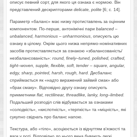
описує певний сорт, для якого ця ознака є нормою. Він
представлений дескрипторами
delicate
,
polite
[6; c. 14].
Параметр «баланс» має низку протиставлень за оцінним
компонентом. По-перше, антонімічні пари
balanced
–
unbalanced
,
harmonious
–
unharmonious
, описують цю
ознаку в цілому. Окрім цього низка непрямо-номінативних
засобів протиставляється за ознакою «збалансованість/
незбалансованість»:
round
,
finely
–
tuned
,
polished
,
crafted
,
tight
–
woven
,
supple
,
flexible
,
soft
,
tender
–
square
,
angular
,
edgy
,
sharp
,
pointed
,
harsh
,
rough
,
hard
.
Дисбаланс
сприймається як «надто виражений зайвий смак» або
«брак смаку». Відповідно другу ознаку описують
прикметники
flat
,
rectilinear
,
threadlike
,
lanky
,
long
–
limbed
.
Подальший розподіл слів відбувається за ознаками
«солодкість», «кислотність», «терпкість» та «міцність», які
сукупно свідчать про баланс напою.
Текстура, або «тіло», асоціюється із відчуттям в’язкості та
ваги у роті. Відповідно до нього вина бувають легкі,