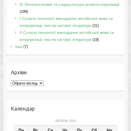
IІI Лінгвокогнітивні та соціокультурні аспекти комунікації
(198)
I Cучасні технології викладання англійської мови та
інтерпретації текстів світової літератури
(31)
II Cучасні технології викладання англійської мови та
інтерпретації текстів світової літератури
(19)
Інші
(7)
Архіви
Архіви
Календар
ЛИПЕНЬ 2026
Пн
Вт
Ср
Чт
Пт
Сб
Нд