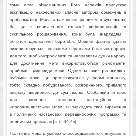
тому опис різноманітних його аспектів припускає
експлікацію накреслених власне автором обмежень в
проблематиці. Мова є важливим чинником в суспільстві,
бо ще з виникненням етнічної диференціації та
суспільного розшарування, вона була знаряддям і
об’єктом ідеологічної боротьби. Мовний фактор здавна
використовується панівними верствами багатьох народів
для того, щоб контролювати та направляти думки народу.
Для досягнення мети використовуються різноманітні
прийоми і різновиди мови. Одним із таких різновидів є
публічна мова, що організовується у формі монологу,
тобто складно побудованого, розгорненого, тривалого
вислову зверненого до суспільства. Особливий інтерес
для вивчення становить «агітаційна» та
«пропагандистська» мови, які знаходять своє вираження
в політичних настановах: передвиборчих програмах та
політичних промовах [5, с. 44-45].
Політична мова в умовах опосередкованого спілкування,