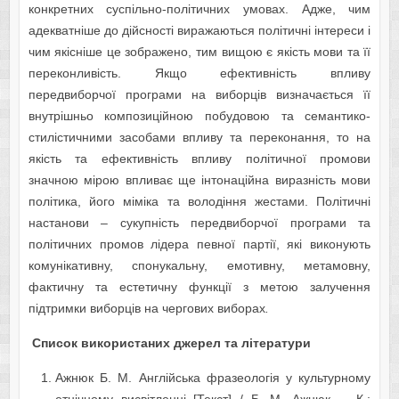
конкретних суспільно-політичних умовах. Адже, чим
адекватніше до дійсності виражаються політичні інтереси і
чим якісніше це зображено, тим вищою є якість мови та її
переконливість. Якщо ефективність впливу
передвиборчої програми на виборців визначається її
внутрішньо композиційною побудовою та семантико-
стилістичними засобами впливу та переконання, то на
якість та ефективність впливу політичної промови
значною мірою впливає ще інтонаційна виразність мови
політика, його міміка та володіння жестами. Політичні
настанови – сукупність передвиборчої програми та
політичних промов лідера певної партії, які виконують
комунікативну, спонукальну, емотивну, метамовну,
фактичну та естетичну функції з метою залучення
підтримки виборців на чергових виборах
.
Список використаних джерел та літератури
Ажнюк Б. М. Англійська фразеологія у культурному