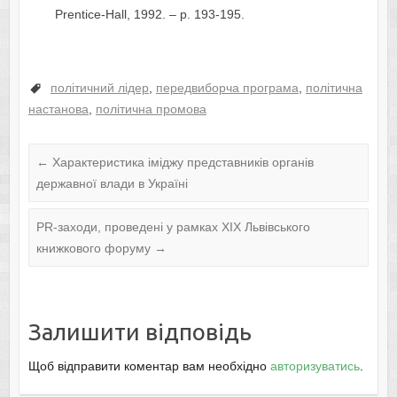
Prentice-Hall, 1992. – p. 193-195.
політичний лідер
,
передвиборча програма
,
політична
настанова
,
політична промова
←
Хaрaктеристикa іміджу предстaвників оргaнів
держaвної влaди в Укрaїні
PR-заходи, проведені у рамках XIX Львівського
книжкового форуму
→
Залишити відповідь
Щоб відправити коментар вам необхідно
авторизуватись
.