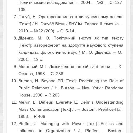
Политические исследования. – 2004. – №3. – С. 127-
139.
Голуб, Н. Ораторська мова в дискурсивному аспекті
[Текст] / Н. Голуб// Вісник ЛНУ ім. Тараса Шевченка. –
2010. – №22 (209). – С. 5-14.
Діденко, М. О. Політичний виступ як тип тексту
[Текст]: автореферат на здобуття наукового ступеня
кандидата філологічних наук / М. О. Діденко. – О.,
2001. – 19 с.
Мостовий М.І. Лексикологія англійської мови. – Х.:
Основа, 1993. – С. 256
Burson, H. Beyond PR [Text]: Redefining the Role of
Public Relations / H. Burson. – New York.: Randome
House, 1990. – Р. 203
Melvin L. Defleur, Everette E. Dennis Understanding
Mass Communication [Text] / . – Boston.: Prentice-Hall,
1988. – Р. 406
Pfeffer, J. Managing with Power [Text]: Politics and
Influence in Organization / J. Pfeffer. – Boston.: