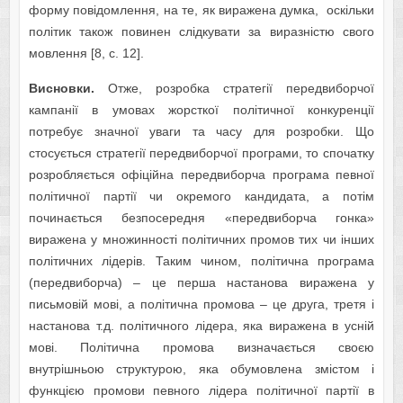
форму повідомлення, на те, як виражена думка, оскільки
політик також повинен слідкувати за виразністю свого
мовлення [8, с. 12].
Висновки.
Отже, розробка стратегії передвиборчої
кампанії в умовах жорсткої політичної конкуренції
потребує значної уваги та часу для розробки. Що
стосується стратегії передвиборчої програми, то спочатку
розробляється офіційна передвиборча програма певної
політичної партії чи окремого кандидата, а потім
починається безпосередня «передвиборча гонка»
виражена у множинності політичних промов тих чи інших
політичних лідерів. Таким чином, політична програма
(передвиборча) – це перша настанова виражена у
письмовій мові, а політична промова – це друга, третя і
настанова т.д. політичного лідера, яка виражена в усній
мові. Політична промова визначається своєю
внутрішньою структурою, яка обумовлена змістом і
функцією промови певного лідера політичної партії в