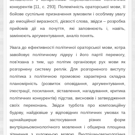
конкурентів [11, с. 293]. Полемічність ораторської мови, її
бойове суспільне призначення зумовили і особливу увагу
до емоційної виразності, дієвості слова, звідси – розробка
прийомів дії на почуття, які заповнюють і, навіть,
замінюють аргументування, аналіз понять.
Увага до ефективності політичної ораторської мови, котра
завойовує політичному лідеру і його партії перемогу,
пов’язана з тим, що політик організовує рух мови як
розгорнену систему реплік. Для розгорненого виступу
політика з політичною промовою характерна складна
планомірність (розвиток оповідання, аргументування,
ілюстрації, посилання, зіставлення, нагадування, критика
політичних конкурентів) підстав, висновків і затвердження
своїх переконань. Звідси турбота про композиційну
будову, найдієвіше у відповідних політичних умовах та
щонайширше застосування різних форм
внутрішньомонологічного мовлення і обширна площина
зіткнення з художньою мовою. Внутрішньомонологічна