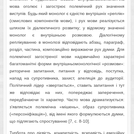
мова оголює і загострює полемічний рух значення
виступів. Будь-який монолог є єдністю внутрішніх «реплік»
(смислових компонентів мови), і рух мови реалізується
шляхом їх діалектичного розвитку; у відомому значенні
монолог є внутрішньою розмовою. Діалогічному
реплікуванню в монолозі відповідають абзац, параграф,
розділ, частина, композиційно виражаючи рух думки. Для
полемічної загостреної мови надзвичайно характерні
багатоманітні форми внутрішньомонологічної «розмови»:
риторичне запитання, питання у відповідь, поступка,
напад на супротивника, захист, апеляція до аудиторії.
Політичний лідер «звертається», ставить запитання і тут
же відповідає на них, попереджає заперечення,
передбачаючи їх характер. Часто мова драматизується:
з’являється полемічна «мішень», образ супротивника
(«персоніфікація»), від імені якого формулюються думки,
що підлягають спростуванню [7, с. 8-10].
Турбота про дієвість, конкретність, яскравість і емоційну