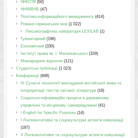
ННІСГМ
(50)
ННІМВНБ
(47)
Політико-інформаційного менеджменту
(414)
Романо-германських мов
(1 022)
Лексикографічна лабораторія LEXILAB
(1)
Гуманітарний
(196)
Економічний
(330)
Інститут права ім. І. Малиновського
(329)
Міжнародних відносин
(121)
Студентські публікації
(1 023)
Конференції
(848)
III Сучасні технології викладання англійської мови та
інтерпретації текстів світової літератури
(19)
Соціально-інформаційні процеси в державному
управлінні та місцевому самоврядуванні
(41)
І English for Specific Purposes
(14)
I Лінгвокогнітивні та соціокультурні аспекти комунікації
(187)
IІ Лінгвокогнітивні та соціокультурні аспекти комунікації