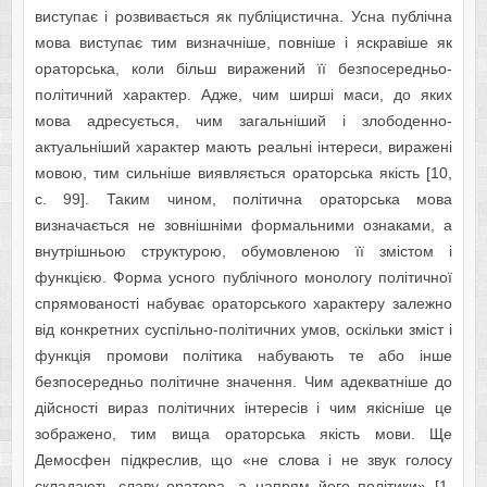
виступає і розвивається як публіцистична. Усна публічна
мова виступає тим визначніше, повніше і яскравіше як
ораторська, коли більш виражений її безпосередньо-
політичний характер. Адже, чим ширші маси, до яких
мова адресується, чим загальніший і злободенно-
актуальніший характер мають реальні інтереси, виражені
мовою, тим сильніше виявляється ораторська якість [10,
с. 99]. Таким чином, політична ораторська мова
визначається не зовнішніми формальними ознаками, а
внутрішньою структурою, обумовленою її змістом і
функцією. Форма усного публічного монологу політичної
спрямованості набуває ораторського характеру залежно
від конкретних суспільно-політичних умов, оскільки зміст і
функція промови політика набувають те або інше
безпосередньо політичне значення. Чим адекватніше до
дійсності вираз політичних інтересів і чим якісніше це
зображено, тим вища ораторська якість мови. Ще
Демосфен підкреслив, що «не слова і не звук голосу
складають славу оратора, а напрям його політики» [1,