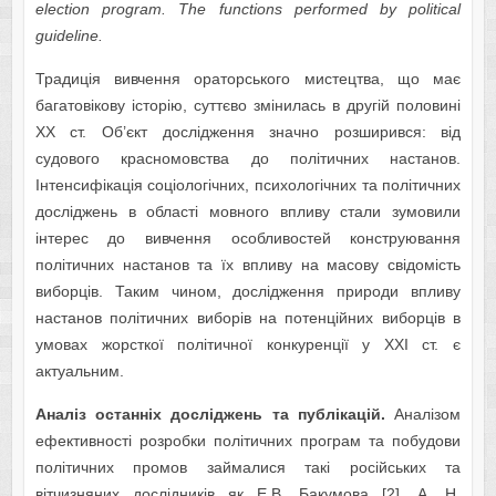
election program. The functions performed by political
guideline.
Традиція вивчення ораторського мистецтва, що має
багатовікову історію, суттєво змінилась в другій половині
ХХ ст. Об’єкт дослідження значно розширився: від
судового красномовства до політичних настанов.
Інтенсифікація соціологічних, психологічних та політичних
досліджень в області мовного впливу стали зумовили
інтерес до вивчення особливостей конструювання
політичних настанов та їх впливу на масову свідомість
виборців. Таким чином, дослідження природи впливу
настанов політичних виборів на потенційних виборців в
умовах жорсткої політичної конкуренції у ХХІ ст. є
актуальним.
Аналіз останніх досліджень та публікацій.
Аналізом
ефективності розробки політичних програм та побудови
політичних промов займалися такі російських та
вітчизняних дослідників як Е.В. Бакумова [2], А. Н.