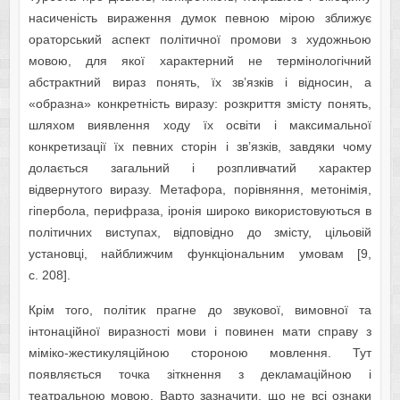
насиченість вираження думок певною мірою зближує
ораторський аспект політичної промови з художньою
мовою, для якої характерний не термінологічний
абстрактний вираз понять, їх зв’язків і відносин, а
«образна» конкретність виразу: розкриття змісту понять,
шляхом виявлення ходу їх освіти і максимальної
конкретизації їх певних сторін і зв’язків, завдяки чому
долається загальний і розпливчатий характер
відвернутого виразу. Метафора, порівняння, метонімія,
гіпербола, перифраза, іронія широко використовуються в
політичних виступах, відповідно до змісту, цільовій
установці, найближчим функціональним умовам [9,
с. 208].
Крім того, політик прагне до звукової, вимовної та
інтонаційної виразності мови і повинен мати справу з
міміко-жестикуляційною стороною мовлення. Тут
появляється точка зіткнення з декламаційною і
театральною мовою. Варто зазначити, що не всі ознаки