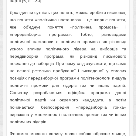
партії [6, с. 130].
Дослідивши сутність цих понять, можна зробити висновок,
що поняття «політична настанова» – це ширше поняття,
яке об’єднує поняття «політична промова» і
«передвиборча програма». Тобто, різновидами
політичної настанови є політична промова як різновид
усного впливу політичного лідера на виборців та
передвиборча програма як різновид письмового
послання до виборців. При чому слід зауважити, що саме
на основі ретельно пробуваної і викладеної у стислих
позиціях передвиборчої програми політтехнологи пишуть
політичні промови для лідерів тих чи інших партій.
Спочатку розробляється офіційна програма даної
політичної партії чи окремого кандидата, а потім
починається безпосередня «передвиборча гонка»
виражена у множинності політичних промов тих чи інших
політичних лідерів.
Феномен мовного впливу являє собою образне явище,