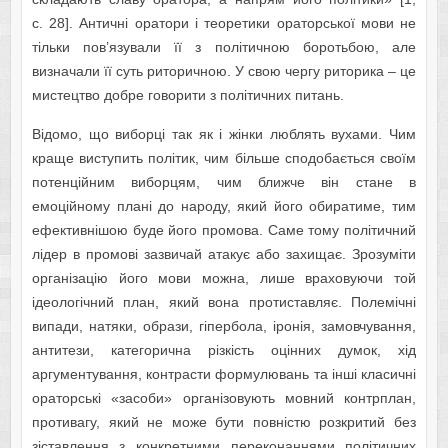
с. 28]. Античні оратори і теоретики ораторської мови не
тільки пов’язували її з політичною боротьбою, але
визначали її суть риторичною. У свою чергу риторика – це
мистецтво добре говорити з політичних питань.
Відомо, що виборці так як і жінки люблять вухами. Чим
краще виступить політик, чим більше сподобається своїм
потенційним виборцям, чим ближче він стане в
емоційному плані до народу, який його обиратиме, тим
ефективнішою буде його промова. Саме тому політичний
лідер в промові зазвичай атакує або захищає. Зрозуміти
організацію його мови можна, лише враховуючи той
ідеологічний план, який вона протиставляє. Полемічні
випади, натяки, образи, гіпербола, іронія, замовчування,
антитези, категорична різкість оцінних думок, хід
аргументування, контрасти формулювань та інші класичні
ораторські «засоби» організовують мовний контрплан,
противагу, який не може бути повністю розкритий без
зіставлення з конкретними переконаннями політичних