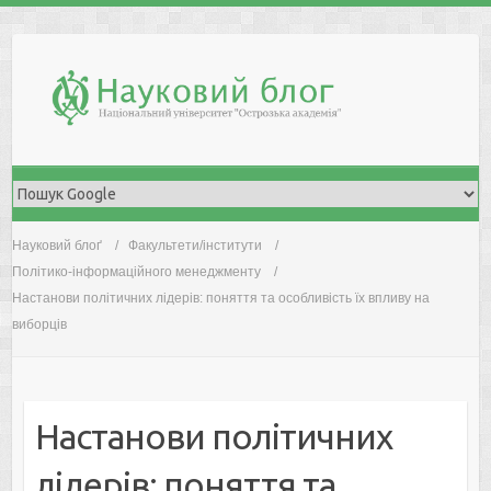
Skip
to
content
Науковий блоґ
Факультети/інститути
Політико-інформаційного менеджменту
Настанови політичних лідерів: поняття та особливість їх впливу на
виборців
Настанови політичних
лідерів: поняття та