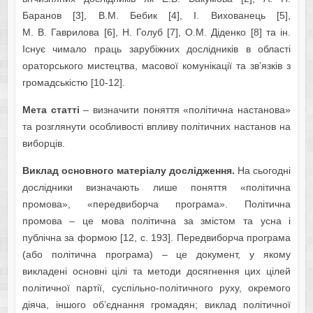
Баранов [3], В.М. Бебик [4], І. Вихованець [5],
М. В. Гаврилова [6], Н. Голуб [7], О.М. Діденко [8] та ін.
Існує чимало праць зарубіжних дослідників в області
ораторського мистецтва, масової комунікації та зв’язків з
громадськістю [10-12].
Мета статті
– визначити поняття «політична настанова»
та розглянути особливості впливу політичних настанов на
виборців.
Виклад основного матеріалу дослідження.
На сьогодні
дослідники визначають лише поняття «політична
промова», «передвиборча програма». Політична
промова – це мова політична за змістом та усна і
публічна за формою [12, с. 193]. Передвиборча програма
(або політична програма) – це документ, у якому
викладені основні цілі та методи досягнення цих цілей
політичної партії, суспільно-політичного руху, окремого
діяча, іншого об’єднання громадян; виклад політичної