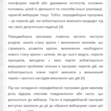
платформи партій або державних інститутів, основних
положень цілей їх діяльності та способів їхньої реалізації,
гарантій виборцям тощо. Тобто, передвиборна програма
– це перелік дій, які зобов’язується виконати кандидат під
час своєї депутатської каденції [4].
Передвиборна програма повинна містити наступні
розділи: аналіз стану країни і визначення чинників, що
стримують розвиток країни; визначення необхідного
нового стану країни і шляхів, які до нього ведуть; перелік
принципів, виходячи з яких партія зобов’язується
вирішувати проблеми описані в програмі; перелік дій, які
зобов’язуються члени партії виконати у визначений
термін і прогноз наслідків виконання цих дій [4].
Під час складання передвиборчої програми дуже важливу
роль відіграє ключове повідомлення або гасло, що
доноситься до виборця. Гасло в передвиборчій програмі
виступає закликом до дії до обрання виборцями саме цієї