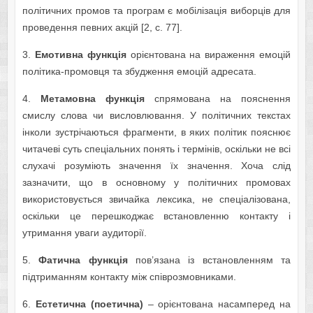
політичних промов та програм є мобілізація виборців для
проведення певних акцій [2, с. 77].
3.
Емотивна функція
орієнтована на вираження емоцій
політика-промовця та збудження емоцій адресата.
4.
Метамовна функція
спрямована на пояснення
смислу слова чи висловлювання. У політичних текстах
інколи зустрічаються фрагменти, в яких політик пояснює
читачеві суть спеціальних понять і термінів, оскільки не всі
слухачі розуміють значення їх значення. Хоча слід
зазначити, що в основному у політичних промовах
використовується звичайка лексика, не спеціалізована,
оскільки це перешкоджає встановленню контакту і
утримання уваги аудиторії.
5.
Фатична функція
пов’язана із встановленням та
підтриманням контакту між співрозмовниками.
6.
Естетична (поетична)
– орієнтована насамперед на