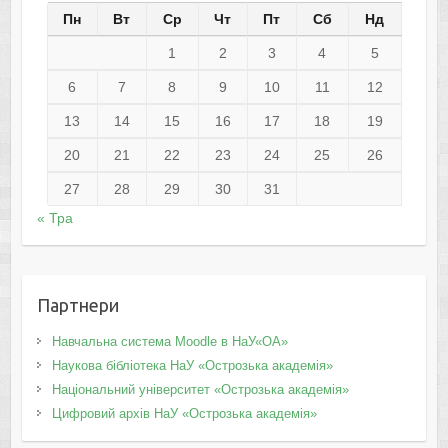
Пн
Вт
Ср
Чт
Пт
Сб
Нд
1
2
3
4
5
6
7
8
9
10
11
12
13
14
15
16
17
18
19
20
21
22
23
24
25
26
27
28
29
30
31
« Тра
Партнери
Навчальна система Moodle в НаУ«ОА»
Наукова бібліотека НаУ «Острозька академія»
Національний університет «Острозька академія»
Цифровий архів НаУ «Острозька академія»