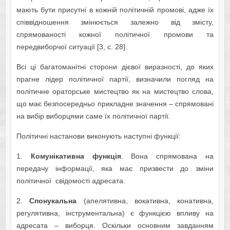
мають бути присутні в кожній політичній промові, адже їх
співвідношення змінюється залежно від змісту,
спрямованості кожної політичної промови та
передвиборчої ситуації [3, с. 28].
Всі ці багатоманітні сторони дієвої виразності, до яких
прагне лідер політичної партії, визначили погляд на
політичне ораторське мистецтво як на мистецтво слова,
що має безпосередньо прикладне значення – спрямовані
на вибір виборцями саме їх політичної партії.
Політичні настанови виконують наступні функції:
1.
Комунікативна функція
. Вона спрямована на
передачу інформації, яка має призвести до зміни
політичної свідомості адресата.
2.
Спонукальна
(апелятивна, вокативна, конативна,
регулятивна, інструментальна) є функцією впливу на
адресата – виборця. Оскільки основним завданням