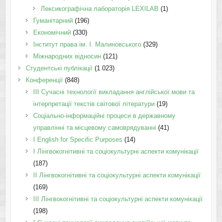
Лексикографічна лабораторія LEXILAB
(1)
Гуманітарний
(196)
Економічний
(330)
Інститут права ім. І. Малиновського
(329)
Міжнародних відносин
(121)
Студентські публікації
(1 023)
Конференції
(848)
III Сучасні технології викладання англійської мови та
інтерпретації текстів світової літератури
(19)
Соціально-інформаційні процеси в державному
управлінні та місцевому самоврядуванні
(41)
І English for Specific Purposes
(14)
I Лінгвокогнітивні та соціокультурні аспекти комунікації
(187)
IІ Лінгвокогнітивні та соціокультурні аспекти комунікації
(169)
IІI Лінгвокогнітивні та соціокультурні аспекти комунікації
(198)