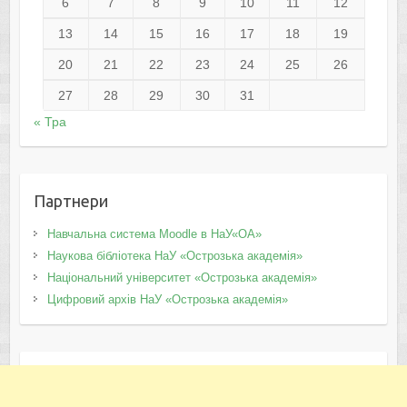
6
7
8
9
10
11
12
13
14
15
16
17
18
19
20
21
22
23
24
25
26
27
28
29
30
31
« Тра
Партнери
Навчальна система Moodle в НаУ«ОА»
Наукова бібліотека НаУ «Острозька академія»
Національний університет «Острозька академія»
Цифровий архів НаУ «Острозька академія»