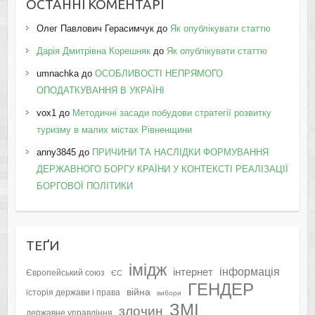
ОСТАННІ КОМЕНТАРІ
Олег Павлович Герасимчук
до
Як опублікувати статтю
Дарія Дмитрівна Корешняк
до
Як опублікувати статтю
umnachka
до
ОСОБЛИВОСТІ НЕПРЯМОГО
ОПОДАТКУВАННЯ В УКРАЇНІ
vox1
до
Методичні засади побудови стратегії розвитку
туризму в малих містах Рівненщини
anny3845
до
ПРИЧИНИ ТА НАСЛІДКИ ФОРМУВАННЯ
ДЕРЖАВНОГО БОРГУ КРАЇНИ У КОНТЕКСТІ РЕАЛІЗАЦІЇ
БОРГОВОЇ ПОЛІТИКИ
ТЕҐИ
імідж
інформація
інтернет
Європейський союз
ЄС
ГЕНДЕР
війна
історія держави і права
вибори
ЗМІ
злочин
державне управління