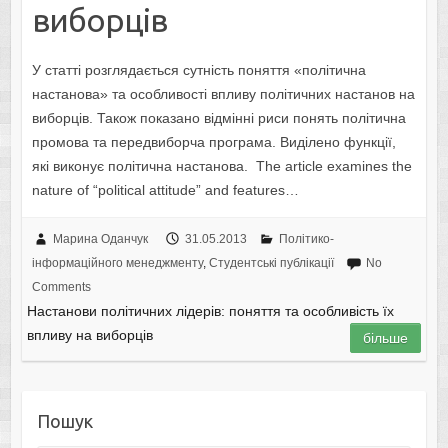
виборців
У статті розглядається сутність поняття «політична
настанова» та особливості впливу політичних настанов на
виборців. Також показано відмінні риси понять політична
промова та передвиборча програма. Виділено функції,
які виконує політична настанова. The article examines the
nature of “political attitude” and features…
Марина Оданчук
31.05.2013
Політико-
інформаційного менеджменту
,
Студентські публікації
No
Comments
Настанови політичних лідерів: поняття та особливість їх
впливу на виборців
більше
Пошук