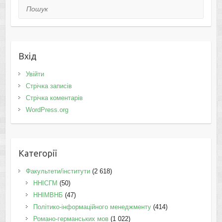
Пошук
Вхід
Увійти
Стрічка записів
Стрічка коментарів
WordPress.org
Категорії
Факультети/інститути
(2 618)
ННІСГМ
(50)
ННІМВНБ
(47)
Політико-інформаційного менеджменту
(414)
Романо-германських мов
(1 022)