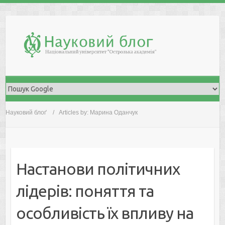
Skip
to
content
Науковий блоґ
Articles by: Марина Оданчук
Настанови політичних
лідерів: поняття та
особливість їх впливу на