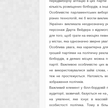
передвиборчу агітацію в цих парті
кількість розміщених білбордів, а інш
Особливістю парламентських виборів
різних технологій, які б могли викли
України» викликала неоднозначну ре
персонаж Дарта Вейдера з відомого
для того, щоб грати на емоціях пев
у містах, яка однозначно зверне уваг
Особлива увага, яка характерна дл
грошей партіями на політичну рекл
білбордів, в деяких місцях можна п
партії. Важливою особливістю цих в
не використовувалися зайві слова, 
теж не простежується. Натомість мо
зображення політиків.
Важливий елемент у білл-бордовій по
аудиторії, зазвичай, базується не на
на уявленні, яке існує в масові
особистості політика. Тому в біль