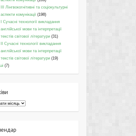
IІI Лінгвокогнітивні та соціокультурні
аспекти комунікації
(198)
I Cучасні технології викладання
англійської мови та інтерпретації
текстів світової літератури
(31)
II Cучасні технології викладання
англійської мови та інтерпретації
текстів світової літератури
(19)
ші
(7)
іви
ви
лендар