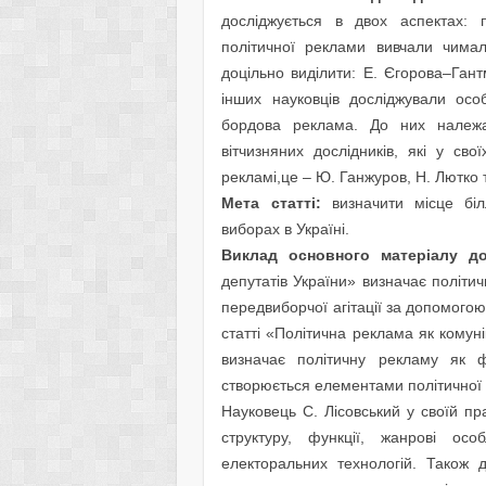
досліджується в двох аспектах: 
політичної реклами вивчали чимал
доцільно виділити: Е. Єгорова–Гантм
інших науковців досліджували особ
бордова реклама. До них належа
вітчизняних дослідників, які у сво
рекламі,це – Ю. Ганжуров, Н. Лютко т
Мета статті:
визначити місце біл
виборах в Україні.
Виклад основного матеріалу до
депутатів України» визначає політ
передвиборчої агітації за допомогою
статті «Політична реклама як кому
визначає політичну рекламу як 
створюється елементами політичної е
Науковець С. Лісовський у своїй пр
структуру, функції, жанрові осо
електоральних технологій. Також д