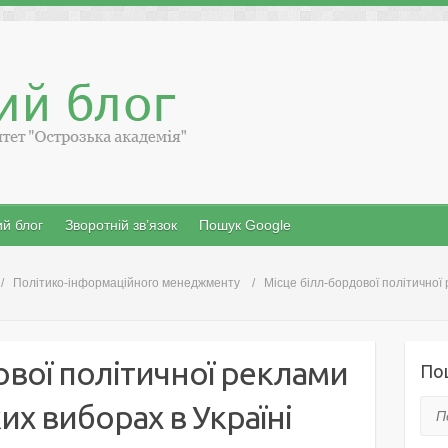
й блог
Зворотній зв’язок
Пошук Google
Політико-інформаційного менеджменту
Місце білл-бордової політичної
ової політичної реклами
По
их виборах в Україні
Пош