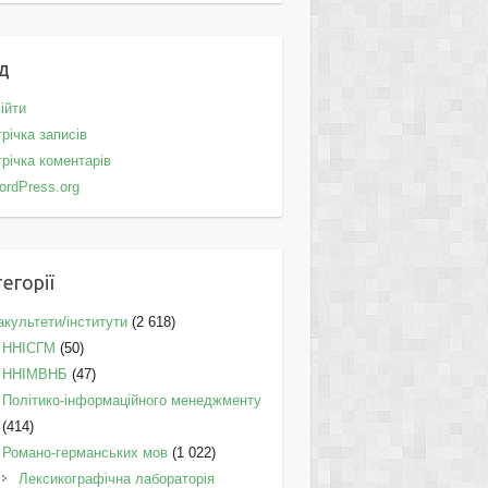
д
ійти
річка записів
річка коментарів
ordPress.org
егорії
культети/інститути
(2 618)
ННІСГМ
(50)
ННІМВНБ
(47)
Політико-інформаційного менеджменту
(414)
Романо-германських мов
(1 022)
Лексикографічна лабораторія