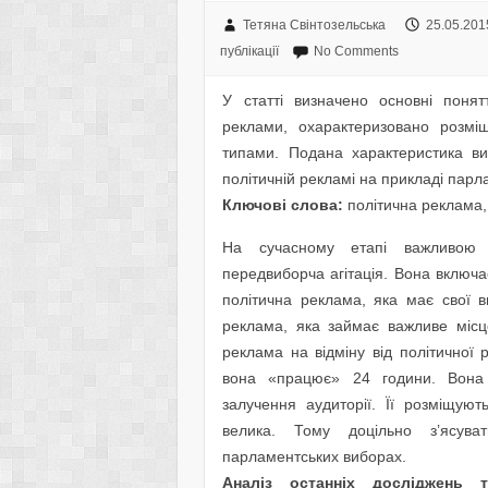
Тетяна Свінтозельська
25.05.201
публікації
No Comments
У статті визначено основні понят
реклами, охарактеризовано розмі
типами. Подана характеристика ви
політичній рекламі на прикладі парл
Ключові слова:
політична реклама,
На сучасному етапі важливою 
передвиборча агітація. Вона включає
політична реклама, яка має свої в
реклама, яка займає важливе місце
реклама на відміну від політичної 
вона «працює» 24 години. Вона н
залучення аудиторії. Її розміщуют
велика. Тому доцільно з’ясува
парламентських виборах.
Аналіз останніх досліджень т