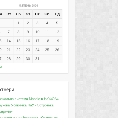
ЛИПЕНЬ 2026
н
Вт
Ср
Чт
Пт
Сб
Нд
1
2
3
4
5
6
7
8
9
10
11
12
3
14
15
16
17
18
19
0
21
22
23
24
25
26
7
28
29
30
31
ра
ртнери
авчальна система Moodle в НаУ«ОА»
укова бібліотека НаУ «Острозька
кадемія»
аціональний університет «Острозька