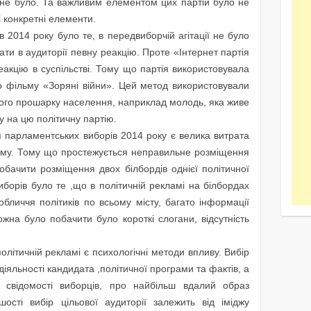
й не було. Та важливим елементом цих партій було не
і конкретні елементи.
 2014 року було те, в передвиборчій агітації не було
кати в аудиторії певну реакцію. Проте «Інтернет партія
акцію в суспільстві. Тому що партія використовувала
 фільму «Зоряні війни». Цей метод використовували
ного прошарку населення, наприклад молодь, яка живе
у на цю політичну партію.
я парламентських виборів 2014 року є велика витрата
аму. Тому що простежується неправильне розміщення
обачити розміщення двох білбордів однієї політичної
иборів було те ,що в політичній рекламі на білбордах
обличчя політиків по всьому місту, багато інформації
жна було побачити було короткі слогани, відсутність
літичній рекламі є психологічні методи впливу. Вибір
 діяльності кандидата ,політичної програми та фактів, а
й свідомості виборців, про найбільш вдалий образ
шості вибір цільової аудиторії залежить від іміджу