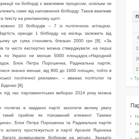
рмації на білборді є важливим процесом, оскільки чи
залежить саме від наповнення білборду. Також важливе
П
а тексту на рекламному щиті.
кожних 10 білбордів – 7 із політичною агітацією.
артість оренди 1 білборду на місяць залежить від
ньому ця сума становить близько 2000 грн [8]. «За
ів та чисто експертно можна стверджувати: на перші
1
ла по Україні не менше 5000 площадок,«Народний
2
ок. Блок Петра Порошенка, Радикальна партія,
2
илися значно менше, від 800 до 1600 площин, тобто в
нської політичної реклами», – вважає політолог та
« Т
Біденко [8].
х під час парламентських виборах 2014 року можна
Па
 полягає в завданні партії захопити велику увагу
ли такий прийом як пізнаваний елемент. Такими
Н
щина», Блок Петра Порошенка та Радикальна партія
На
го аспекту простежується в партії Арсенія Яценюка
а
багато розміщували білборди на місцях. Занадто
Н