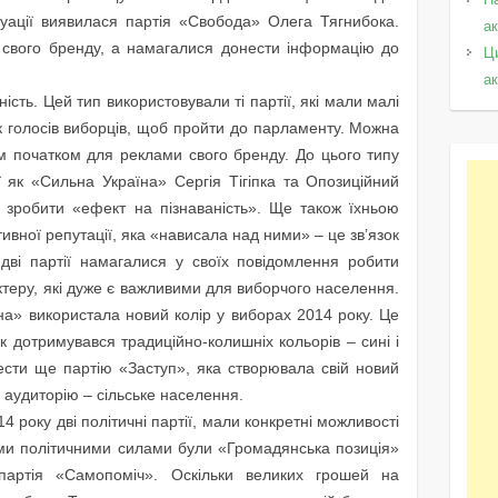
уації виявилася партія «Свобода» Олега Тягнибока.
а
 свого бренду, а намагалися донести інформацію до
Ц
а
ість. Цей тип використовували ті партії, які мали малі
к голосів виборців, щоб пройти до парламенту. Можна
ім початком для реклами свого бренду. До цього типу
ії як «Сильна Україна» Сергія Тігіпка та Опозиційний
я зробити «ефект на пізнаваність». Ще також їхньою
тивної репутації, яка «нависала над ними» – це зв’язок
 дві партії намагалися у своїх повідомлення робити
ктеру, які дуже є важливими для виборчого населення.
на» використала новий колір у виборах 2014 року. Це
к дотримувався традиційно-колишніх кольорів – сині і
нести ще партію «Заступ», яка створювала свій новий
 аудиторію – сільське населення.
4 року дві політичні партії, мали конкретні можливості
ми політичними силами були «Громадянська позиція»
партія «Самопоміч». Оскільки великих грошей на