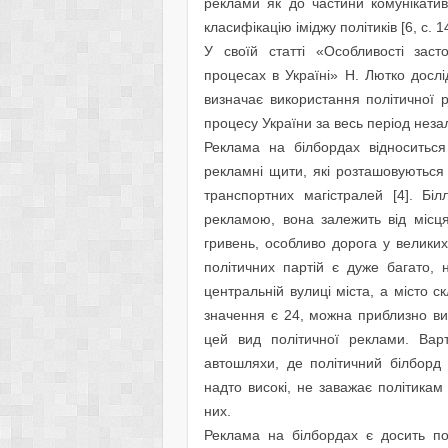
реклами як до частини комунікатив
класифікацію іміджу політиків [6, с. 14
У своїй статті «Особливості зас
процесах в Україні» Н. Лютко дослі
визначає використання політичної 
процесу України за весь період незал
Реклама на білбордах відноситься
рекламні щити, які розташовуються
транспортних магістралей [4]. Бі
рекламою, вона залежить від місця
гривень, особливо дорога у великих 
політичних партій є дуже багато, 
центральній вулиці міста, а місто с
значення є 24, можна приблизно ви
цей вид політичної реклами. Варто
автошляхи, де політичний білборд 
надто високі, не заважає політикам
них.
Реклама на білбордах є досить по