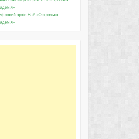
кадемія»
ифровий архів НаУ «Острозька
кадемія»