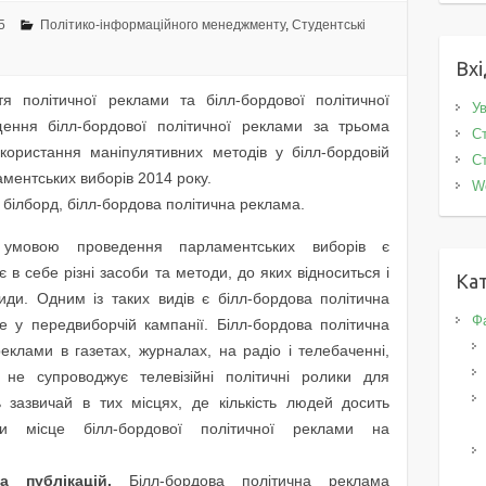
5
Політико-інформаційного менеджменту
,
Студентські
Вхі
тя політичної реклами та білл-бордової політичної
Ув
щення білл-бордової політичної реклами за трьома
Ст
користання маніпулятивних методів у білл-бордовій
Ст
аментських виборів 2014 року.
W
 білборд, білл-бордова політична реклама.
умовою проведення парламентських виборів є
 в себе різні засоби та методи, до яких відноситься і
Кат
иди. Одним із таких видів є білл-бордова політична
Фа
 у передвиборчій кампанії. Білл-бордова політична
реклами в газетах, журналах, на радіо і телебаченні,
е супроводжує телевізійні політичні ролики для
ь зазвичай в тих місцях, де кількість людей досить
ти місце білл-бордової політичної реклами на
а публікацій.
Білл-бордова політична реклама