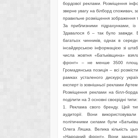
бордової реклами. Розміщення інфо
зверне увагу на білборд споживач, 
правильне розміщення зображення т
За приблизними підрахунками, із 
Здавалося б – так було завжди. В
багатьох чинників, однак в серед
інсайдерською інформацією зі штаб
числа жовтня «Батьківщина» взя
фронт» – не менше 3500 площад
Громадянська позиція – всі розміст
рамках усталеного дискурсу украї
експерт із зовнішньої реклами Артем 
Розміщення реклами на білл-борда
поділити на 3 основні своєрідні типи:
1. Реклама свого бренду. Цей тип
аудиторії. Вони використовува
політичними силами були «Батьків
Олега Ляшка. Велика кількість цьо
«Народний фронт». Вони занадто 