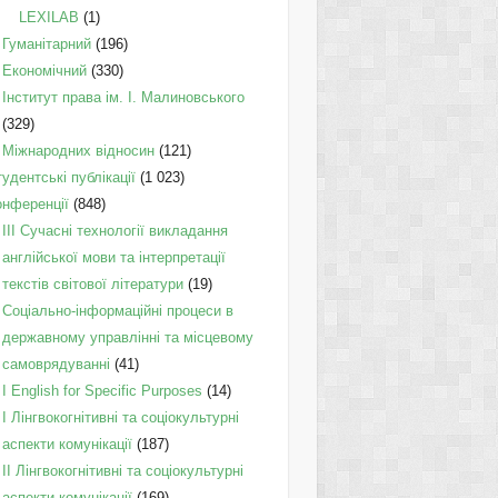
LEXILAB
(1)
Гуманітарний
(196)
Економічний
(330)
Інститут права ім. І. Малиновського
(329)
Міжнародних відносин
(121)
удентські публікації
(1 023)
онференції
(848)
III Сучасні технології викладання
англійської мови та інтерпретації
текстів світової літератури
(19)
Соціально-інформаційні процеси в
державному управлінні та місцевому
самоврядуванні
(41)
І English for Specific Purposes
(14)
I Лінгвокогнітивні та соціокультурні
аспекти комунікації
(187)
IІ Лінгвокогнітивні та соціокультурні
аспекти комунікації
(169)