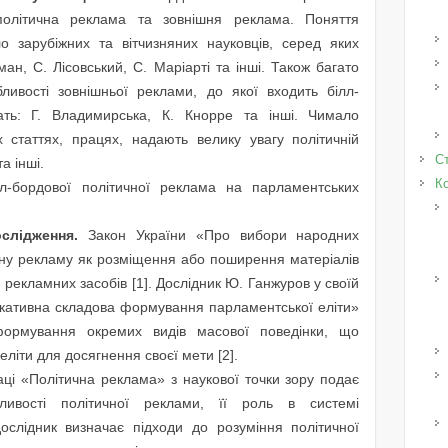
політична реклама та зовнішня реклама. Поняття
о зарубіжних та вітчизняних науковців, серед яких
ан, С. Лісовський, С. Маріарті та інші. Також багато
ливості зовнішньої реклами, до якої входить білл-
ть: Г. Владимирська, К. Кнорре та інші. Чимало
їх статтях, працях, надають велику увагу політичній
Ст
а інші.
К
л-бордової політичної реклама на парламентських
слідження.
Закон України «Про вибори народних
ичну рекламу як розміщення або поширення матеріалів
 рекламних засобів [1]. Дослідник Ю. Ганжуров у своїй
нікативна складова формування парламентської еліти»
формування окремих видів масової поведінки, що
літи для досягнення своєї мети [2].
аці «Політична реклама» з наукової точки зору подає
бливості політичної реклами, її роль в системі
ослідник визначає підходи до розуміння політичної