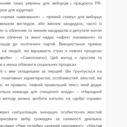
ренням таких уявлень для виборців і працюють PR-
роя для аудиторії.
«пряме навіювання» – прямий стимул для виборця
внішнім виглядом, або іменем кандидата, часто із
ти із обличчям та іменем кандидатів в депутати могли
ння обличчя та імені надає «ефект пізнавання» та
орців до політичних партій. Використання прямих
є на людей, які відчувають страх в певних процесах
і зроби» – «Самопоміч»). Цей метод є простим та
і є менш обізнані в соціальних процесах.
ий є вже складнішим за перший. Він ґрунтується на
 позитивних характеристик, особливостей, якостей, які
е, як правило, певний правильний текст, який додає
Сильна команда для очищення влади» – «Народний
о методу можна зробити наголос на «добрі справи»
рез «актуалізацію значущих особистісних якостей
ригувати вибір громадян за наявності декількох
 гаслами «Нам потрібен сильний парламент», «Настав