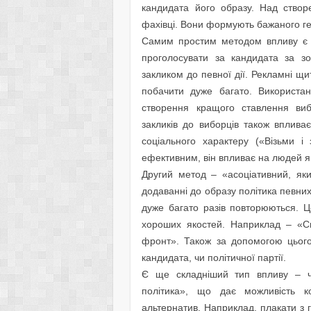
кандидата його образу. Над ство
фахівці. Вони формують бажаного ге
Самим простим методом впливу є 
проголосувати за кандидата за зо
закликом до певної дії. Рекламні щи
побачити дуже багато. Використа
створення кращого ставлення виб
закликів до виборців також вплива
соціального характеру («Візьми 
ефективним, він впливає на людей як
Другий метод – «асоціативний, як
додаванні до образу політика певних
дуже багато разів повторюються. Ц
хороших якостей. Наприклад – «
фронт». Також за допомогою цьог
кандидата, чи політичної партії.
Є ще складніший тип впливу – че
політика», що дає можливість ко
альтернатив. Наприклад, плакати з