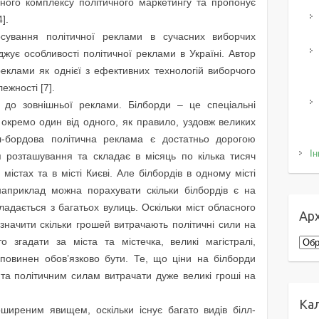
ного комплексу політичного маркетингу та пропонує
].
тосування політичної реклами в сучасних виборчих
джує особливості політичної реклами в Україні. Автор
реклами як однієї з ефективних технологій виборчого
ежності [7].
 до зовнішньої реклами. Білборди – це спеціальні
 окремо один від одного, як правило, уздовж великих
лл-бордова політична реклама є достатньо дорогою
Ін
 розташування та складає в місяць по кілька тисяч
містах та в місті Києві. Але білбордів в одному місті
наприклад можна порахувати скільки білбордів є на
кладається з багатьох вулиць. Оскільки міст обласного
Арх
значити скільки грошей витрачають політичні сили на
 згадати за міста та містечка, великі магістралі,
Архі
повинен обов’язково бути. Те, що ціни на білборди
 та політичним силам витрачати дуже великі гроші на
Ка
ширеним явищем, оскільки існує багато видів білл-