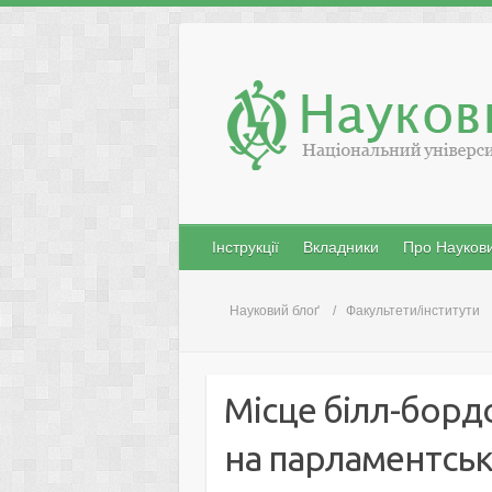
Skip
to
content
Інструкції
Вкладники
Про Наукови
Науковий блоґ
Факультети/інститути
Місце білл-борд
на парламентськ