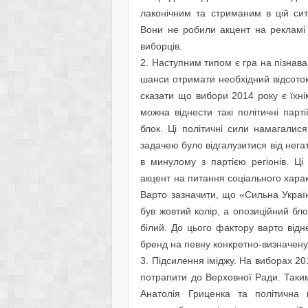
лаконічним та стриманим в цій сит
Вони не робили акцент на рекламі
виборців.
2. Наступним типом є гра на пізнаван
шанси отримати необхідний відсото
сказати що вибори 2014 року є їхн
можна віднести такі політичні парт
блок. Ці політичні сили намагалис
задачею було відгалузитися від нега
в минулому з партією регіонів. Ці
акцент на питання соціального хара
Варто зазначити, що «Сильна Украї
був жовтий колір, а опозиційний бло
білий. До цього фактору варто від
бренд на певну конкретно-визначену
3. Підсилення іміджу. На виборах 201
потрапити до Верховної Ради. Таки
Анатолія Гриценка та політична 