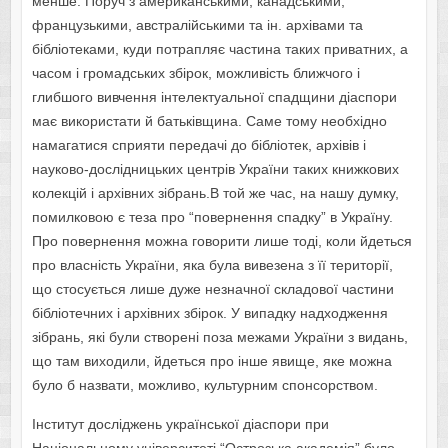
менше. Поруч з американськими, канадськими,
французькими, австралійськими та ін. архівами та
бібліотеками, куди потрапляє частина таких приватних, а
часом і громадських збірок, можливість ближчого і
глибшого вивчення інтелектуальної спадщини діаспори
має використати й батьківщина. Саме тому необхідно
намагатися сприяти передачі до бібліотек, архівів і
науково-дослідницьких центрів України таких книжкових
колекцій і архівних зібрань.
В той же час, на нашу думку,
помилковою є теза про “повернення спадку” в Україну.
Про повернення можна говорити лише тоді, коли йдеться
про власність України, яка була вивезена з її території,
що стосується лише дуже незначної складової частини
бібліотечних і архівних збірок. У випадку надходження
зібрань, які були створені поза межами України з видань,
що там виходили, йдеться про інше явище, яке можна
було б назвати, можливо, культурним спонсорством.
Інститут досліджень української діаспори при