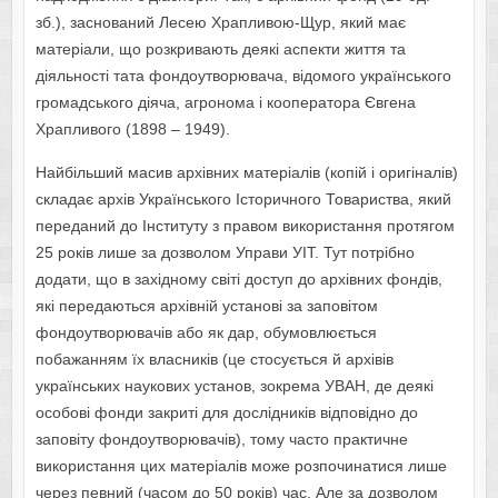
зб.), заснований Лесею Храпливою-Щур, який має
матеріали, що розкривають деякі аспекти життя та
діяльності тата фондоутворювача, відомого українського
громадського діяча, агронома і кооператора Євгена
Храпливого (1898 – 1949).
Найбільший масив архівних матеріалів (копій і оригіналів)
складає архів Українського Історичного Товариства, який
переданий до Інституту з правом використання протягом
25 років лише за дозволом Управи УІТ. Тут потрібно
додати, що в західному світі доступ до архівних фондів,
які передаються архівній установі за заповітом
фондоутворювачів або як дар, обумовлюється
побажанням їх власників (це стосується й архівів
українських наукових установ, зокрема УВАН, де деякі
особові фонди закриті для дослідників відповідно до
заповіту фондоутворювачів), тому часто практичне
використання цих матеріалів може розпочинатися лише
через певний (часом до 50 років) час. Але за дозволом