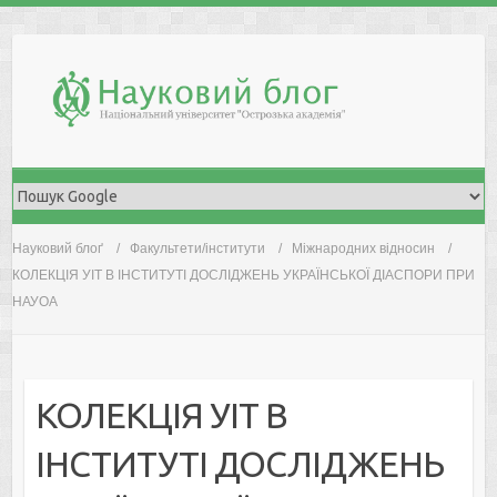
Skip
to
content
Науковий блоґ
Факультети/інститути
Міжнародних відносин
КОЛЕКЦІЯ УІТ В ІНСТИТУТІ ДОСЛІДЖЕНЬ УКРАЇНСЬКОЇ ДІАСПОРИ ПРИ
НАУОА
КОЛЕКЦІЯ УІТ В
ІНСТИТУТІ ДОСЛІДЖЕНЬ