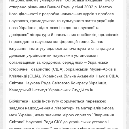
Національному університеті “Острозька академія” було
створено рішенням Вченої Ради у січні 2002 р. Метою
його діяльності є розробка навчальних курсів з проблем
наукового, громадського та культурного життя українців
поза Україною, підготовка і видання наукової та
довідкової літератури й навчальних посібників, організація
і проведення наукових конференцій тощо. За час
існування інституту вдалося започаткувати співпрацю з
деякими українськими науковими установами і
організаціями за кордоном, серед яких – Українське
Історичне Товариство (США), Український Музей-Архів в
Клівленді (США), Українська Вільна Академія Наук в США,
Світова Наукова Рада Світового Конгресу Українців,
Канадський Інститут Українських Студій та ін.
Бібліотека і архів Інституту формуються переважно
завдяки надходженням літератури та матеріалів з-поза
меж України, чому значною мірою сприяло “Звернення
Світової Наукової Ради СКУ до українських установ і
видавництв в діяспорі”, за підписами відомих українських