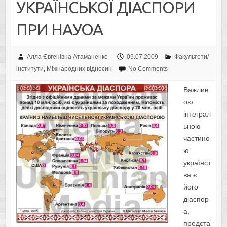
УКРАЇНСЬКОЇ ДІАСПОРИ
ПРИ НАУОА
Алла Євгенівна Атаманенко
09.07.2009
Факультети/
інститути
,
Міжнародних відносин
No Comments
Важлив
ою
інтеграл
ьною
частино
ю
українст
ва є
його
діаспор
а,
предста