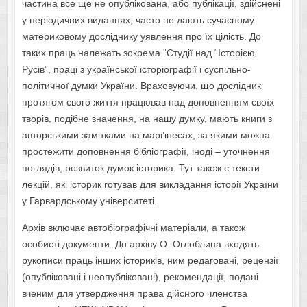
частина все ще не опублікована, або публікації, здійснені
у періодичних виданнях, часто не дають сучасному
материковому досліднику уявлення про їх цілість. До
таких праць належать зокрема “Студії над “Історією
Русів”, праці з української історіографії і суспільно-
політичної думки України. Враховуючи, що дослідник
протягом свого життя працював над доповненням своїх
творів, подібне значення, на нашу думку, мають книги з
авторськими замітками на марґінесах, за якими можна
простежити доповнення бібліографії, іноді – уточнення
поглядів, розвиток думок історика. Тут також є тексти
лекцій, які історик готував для викладання історії України
у Гарвардському університеті.
Архів включає автобіографічні матеріали, а також
особисті документи. До архіву О. Оглоблина входять
рукописи праць інших істориків, ним редаговані, рецензії
(опубліковані і неопубліковані), рекомендації, подані
вченим для утвердження права дійсного членства