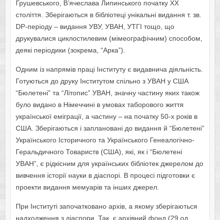
Грушевського, В’ячеслава Липинського початку ХХ
століття. Зберігаються в бібліотеці унікальні видання т. зв.
DP-періоду – видання УВУ, УВАН, УТГІ тощо, що
друкувалися циклостилевим (мімеографічним) способом,
деякі періодики (зокрема, “Арка”).
Одним із напрямів праці Інституту є видавнича діяльність.
Готуються до друку Інститутом спільно з УВАН у США
“Бюлетені” та “Літопис” УВАН, значну частину яких також
було видано в Німеччині в умовах таборового життя
української еміграції, а частину – на початку 50-х років в
США. Зберігаються і заплановані до видання й “Бюлетені”
Українського Історичного та Українського Генеалогічно-
Геральдичного Товариств (США), які, як і “Бюлетені
УВАН”, є рідкісним для українських бібліотек джерелом до
вивчення історії науки в діаспорі. В процесі підготовки є
проекти видання мемуарів та інших джерел.
При Інституті започатковано архів, а якому зберігаються
надходження з діаспори. Так, є архівний фонд (29 од.