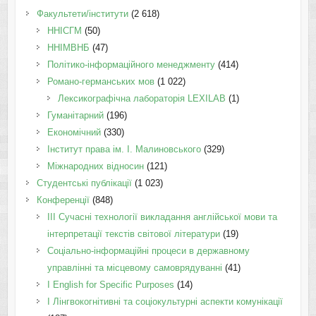
Факультети/інститути
(2 618)
ННІСГМ
(50)
ННІМВНБ
(47)
Політико-інформаційного менеджменту
(414)
Романо-германських мов
(1 022)
Лексикографічна лабораторія LEXILAB
(1)
Гуманітарний
(196)
Економічний
(330)
Інститут права ім. І. Малиновського
(329)
Міжнародних відносин
(121)
Студентські публікації
(1 023)
Конференції
(848)
III Сучасні технології викладання англійської мови та
інтерпретації текстів світової літератури
(19)
Соціально-інформаційні процеси в державному
управлінні та місцевому самоврядуванні
(41)
І English for Specific Purposes
(14)
I Лінгвокогнітивні та соціокультурні аспекти комунікації