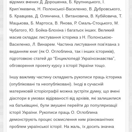
відомих вчених Д. Дорошенка, Б. Крупницького, І.
Крип’якевича, Н. Полонської-Василенко, В. Дубровського,
Б. Кравцева, Д. Олянчина, І. Витановича, В. Кубійовича, Т.
Мацькова, Б. Мартоса, В. Янова, Р. Смаль-Стоцького, М.
Чубатого, Ю. Бойка-Блохіна і багатьох інших. Великий
масив складає листування історика з Н. Полонською-
Василенко, Л. Винарем. Частина листування пов’язана з
виданням книг (як О. Оглоблина, так і інших істориків),
підготовкою статей до “Енциклопедії Українознавства”,
обговорення проекту курсу з історії України тощо.
Іншу важливу частину складають рукописи праць історика
(опубліковані та неопубліковані). Іноді в сучасній
материковій історіографії можна зустріти думку, що вчені
діаспори в умовах відірваності від архівів, які залишилися
на батьківщині, були змушені перейти до популяризації
історії України. Рукописи праць О. Оглоблина
демонструють процес осмислення ним різноманітних
проблем української історії. На жаль, їх досить значна