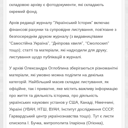
складовою архіву є фотодокументи, які складають
окремий фонд.
Архів редакції журналу “Український Історик” включає
фінансові рахунки та супровідне листування, пов’язане з
безпосереднім друком журналу (з видавництвами
“Самостійна Україна”, “Дніпрова хвиля”, “Смолоскип”
тощо); статті та матеріали, які надходили для друку;
листування щодо публікацій в журналі.
У архіві Олександра Оглоблина зберігаються різноманітні
матеріали, які умовно можна поділити на декілька
категорій. Найбільший масив складає листування, як
офіційне, так і приватне, яке містить важливу інформацію
про життя та діяльність історика, про діяльність
українських наукових установ у США, Канаді, Німеччині,
Україні (УВАН, НТШ, ВУАН, Інститут дослідження СССР,
Гарвардський центр українознавства тощо). Тут є листи
єпископа І. Бучка, митрополита Іларіона (Огієнка),