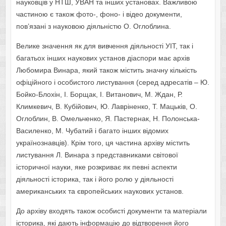
науковців у НТШ, УВАН та інших установах. Важливою
частиною є також фото-, фоно- і відео документи,
пов’язані з науковою діяльністю О. Оглоблина.
Велике значення як для вивчення діяльності УІТ, так і
багатьох інших наукових установ діаспори має архів
Любомира Винара, який також містить значну кількість
офіційного і особистого листування (серед адресатів – Ю.
Бойко-Блохін, І. Борщак, І. Витанович, М. Ждан, Р.
Климкевич, В. Кубійович, Ю. Лавріненко, Т. Мацьків, О.
Оглоблин, В. Омельченко, Я. Пастернак, Н. Полонська-
Василенко, М. Чубатий і багато інших відомих
українознавців). Крім того, ця частина архіву містить
листування Л. Винара з представниками світової
історичної науки, яке розкриває як певні аспекти
діяльності історика, так і його ролю у діяльності
американських та європейських наукових установ.
До архіву входять також особисті документи та матеріали
історика, які дають інформацію до відтворення його