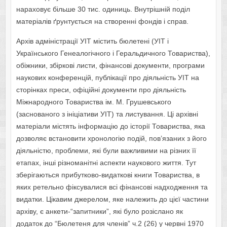
нараховує більше 30 тис. одиниць. Внутрішній поділ
матеріалів ґрунтується на створенні фондів і справ.
Архів адміністрації УІТ містить бюлетені (УІТ і
Українського Генеалогічного і Геральдичного Товариства),
обіжники, збіркові листи, фінансові документи, програми
наукових конференцій, публікації про діяльність УІТ на
сторінках преси, офіційні документи про діяльність
Міжнародного Товариства ім. М. Грушевського
(заснованого з ініціативи УІТ) та листування. Ці архівні
матеріали містять інформацію до історії Товариства, яка
дозволяє встановити хронологію подій, пов’язаних з його
діяльністю, проблеми, які були важливими на різних її
етапах, інші різноманітні аспекти наукового життя. Тут
зберігаються прибутково-видаткові книги Товариства, в
яких ретельно фіксувалися всі фінансові надходження та
видатки. Цікавим джерелом, яке належить до цієї частини
архіву, є анкети-“запитники”, які було розіслано як
додаток до “Бюлетеня для членів” ч.2 (26) у червні 1970