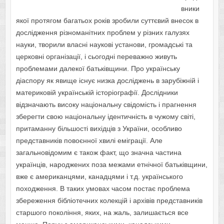
вники
якої протягом багатьох років зробили суттєвий внесок в
дослідження різноманітних проблем у різних галузях
науки, творили власні наукові установи, громадські та
церковні організації, і сьогодні переважно живуть
проблемами далекої батьківщини. Про українську
діаспору як явище існує низка досліджень в зарубіжній і
материковій українській історіографії. Дослідники
відзначають високу національну свідомість і прагнення
зберегти свою національну ідентичність в чужому світі,
притаманну більшості вихідців з України, особливо
представників повоєнної хвилі еміграції. Але
загальновідомим є також факт, що значна частина
українців, народжених поза межами етнічної батьківщини,
вже є американцями, канадцями і т.д. українського
походження. В таких умовах часом постає проблема
збереження бібліотечних колекцій і архівів представників
старшого покоління, яких, на жаль, залишається все