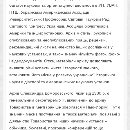
багатої наукової та організаційної діяльності в УІТ, УВАН,
НТШ, Українській Американській Асоціації
Університетських Професорів, Світовій Науковій Раді
Світового Конгресу Українців, Асоціяції бібліотекарів
Америки та інших установах. Архів містить і рукописи
опублікованих та неопублікованих праць, рецензій,
рекомендаційні листи на членство інших дослідників у
наукових установах, а також значну кількість фото-, фоно-
і відеодокументів. Отже, матеріали архіву дозволяють
виявити різні аспекти життя і творчості вченого,
встановити його місце у розвитку української історичної
науки в діаспорі та американських наукових установ.
Архів Олександра Домбровського, який від 1980 р. є
генеральним секретарем УІТ, включений до архіву
Товариства в Кенті (раніше зберігався у Нью-Йорку). Тут є
значний масив листування, а також матеріали, пов’язані з
діяльністю Товариства та інших наукових установ –
обіжники, бюлетені, програми конференцій тощо.