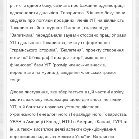
р., які, з одного боку, свідчать про бажання адміністрації
вдосконалити діяльність Товариства. З іншого боку, вони
свідчать про погляди провідних членів УІТ на діяльність
Товариства і його журнал. Питання, включені до
“Запитника” передбачали зауваги стосовно праці Управи
УІТ і діяльності Товариства, змісту і оформлення
“Українського Історика”, “Бюлетеня”, проекту створення
поточної бібліографії праць з історії, зміцнення
фінансової бази УІТ (розмір членських внесків,
передплати на журнал), введення членських грамот
тощо.
Ділове листування, яке зберігається в цій частині архіву,
містить важливу інформацію щодо діяльності не тільки
УІТ, а й багатьох наукових установ діаспори –
Українського Генеалогічного і Геральдичного Товариства,
УВАН в Америці і Канаді, НТШ в Америці і Канаді, ГУРІ та
ін., а також висвітлює деякі аспекти функціонування
періодичних видань за межами України. Важливою