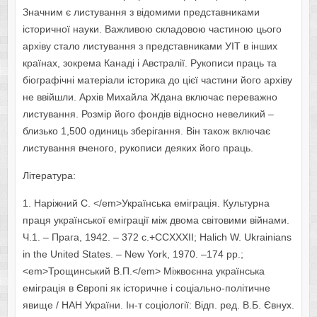
Значним є листування з відомими представниками
історичної науки. Важливою складовою частиною цього
архіву стало листування з представниками УІТ в інших
країнах, зокрема Канаді і Австралії. Рукописи праць та
біографічні матеріали історика до цієї частини його архіву
не ввійшли. Архів Михайла Ждана включає переважно
листування. Розмір його фондів відносно невеликий –
близько 1,500 одиниць зберігання. Він також включає
листування вченого, рукописи деяких його праць.
Література:
1. Наріжний С. </em>Українська еміграція. Культурна
праця української еміграції між двома світовими війнами.
Ч.1. – Прага, 1942. – 372 с.+CCXXXII; Halich W. Ukrainians
in the United States. – New York, 1970. –174 рр.;
<em>Трощинський В.П.</em> Міжвоєнна українська
еміграція в Європі як історичне і соціально-політичне
явище / НАН України. Ін-т соціології: Відп. ред. В.Б. Євнух.