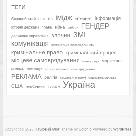
ТЕҐИ
імідж
інформація
інтернет
Європейський союз
ЄС
ГЕНДЕР
війна
історія держави і права
вибори
ЗМІ
злочин
державне управління
комунікація
кримінальна відповідальність
кримінальне право
кримінальний процес
місцеве самоврядування
маркетинг
маніпуляція
молодь
мотивація
органи місцевого самоврядування
РЕКЛАМА
релігія
соціальні мережі
соціальна мережа
Україна
США
туризм
телебачення
Copyright © 2026
Науковий блоґ
. Theme by
Colorlib
Powered by
WordPress