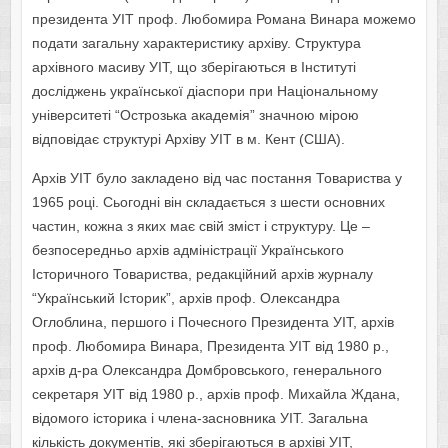
президента УІТ проф. Любомира Романа Винара можемо
подати загальну характеристику архіву. Структура
архівного масиву УІТ, що зберігаються в Інституті
досліджень української діаспори при Національному
університеті “Острозька академія” значною мірою
відповідає структурі Архіву УІТ в м. Кент (США).
Архів УІТ було закладено від час постання Товариства у
1965 році. Сьогодні він складається з шести основних
частин, кожна з яких має свій зміст і структуру. Це –
безпосередньо архів адміністрації Українського
Історичного Товариства, редакційний архів журналу
“Український Історик”, архів проф. Олександра
Оглоблина, першого і Почесного Президента УІТ, архів
проф. Любомира Винара, Президента УІТ від 1980 р.,
архів д-ра Олександра Домбровського, генерального
секретаря УІТ від 1980 р., архів проф. Михайла Ждана,
відомого історика і члена-засновника УІТ. Загальна
кількість документів, які зберігаються в архіві УІТ,