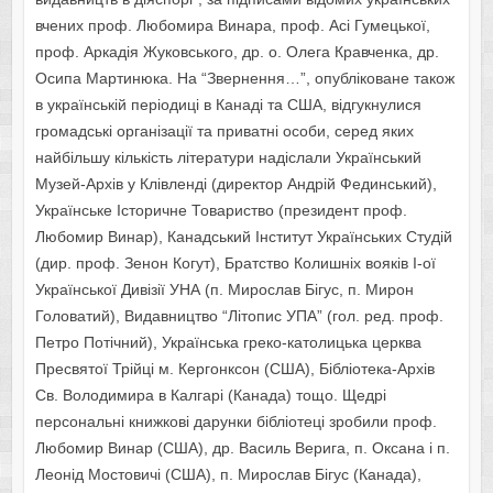
вчених проф. Любомира Винара, проф. Асі Гумецької,
проф. Аркадія Жуковського, др. о. Олега Кравченка, др.
Осипа Мартинюка. На “Звернення…”, опубліковане також
в українській періодиці в Канаді та США, відгукнулися
громадські організації та приватні особи, серед яких
найбільшу кількість літератури надіслали Український
Музей-Архів у Клівленді (директор Андрій Фединський),
Українське Історичне Товариство (президент проф.
Любомир Винар), Канадський Інститут Українських Студій
(дир. проф. Зенон Когут), Братство Колишніх вояків І-ої
Української Дивізії УНА (п. Мирослав Бігус, п. Мирон
Головатий), Видавництво “Літопис УПА” (гол. ред. проф.
Петро Потічний), Українська греко-католицька церква
Пресвятої Трійці м. Кергонксон (США), Бібліотека-Архів
Св. Володимира в Калгарі (Канада) тощо. Щедрі
персональні книжкові дарунки бібліотеці зробили проф.
Любомир Винар (США), др. Василь Верига, п. Оксана і п.
Леонід Мостовичі (США), п. Мирослав Бігус (Канада),