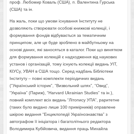
проф. Любомир Коваль (США), п. Валентина Гурська
(США) та ін.
На жаль, поки що умови існування Інституту не
дозволяють створювати особові книжкові колекції, і
формування фондів відбувається за тематичним
принципом, але це буде зроблено в майбутньому на
основі даних, які заносяться в каталог. Поки що винятком
для формування колекцій є надходження від наукових
установ і організацій, тому існують колекції видань УІТ,
КІУСу, УВАН в США тощо. Серед надбань Бібліотеки
Інституту – повні комплекти періодичних видань
(“Український історик”, “Визвольний шлях”, “Овид”,
“Україна” (Париж), “Harvard Ukrainian Studies” та ін.),
повний комплект всіх видань “Літопису УПА”, раритетне
(таких було видано лише 100 примірників) оправлене
шкірою видання “Енциклопедії Українознавства” з
автографом її ініціатора і багатолітнього редактора
Володимира Кубійовича, видання праць Михайла