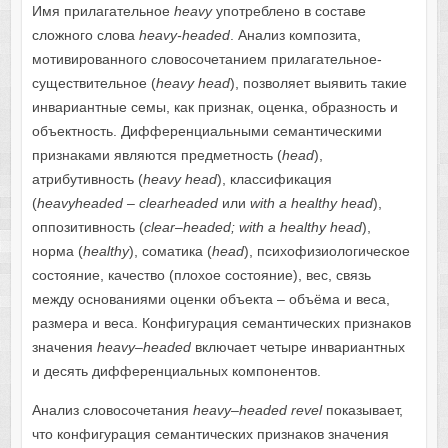
Имя прилагательное
heavy
употреблено в составе
сложного слова
heavy-headed
. Анализ композита,
мотивированного словосочетанием прилагательное-
существительное (
heavy
head
), позволяет выявить такие
инвариантные семы, как признак, оценка, образность и
объектность. Дифференциальными семантическими
признаками являются предметность (
head
),
атрибутивность (
heavy
head
), классификация
(
heavyheaded
–
clearheaded
или
with
a
healthy
head
),
оппозитивность (
clear
–
headed
;
with
a
healthy
head
),
норма (
healthy
), соматика (
head
), психофизиологическое
состояние, качество (плохое состояние), вес, связь
между основаниями оценки объекта – объёма и веса,
размера и веса. Конфигурация семантических признаков
значения
heavy
–
headed
включает четыре инвариантных
и десять дифференциальных компонентов.
Анализ словосочетания
heavy
–
headed
revel
показывает,
что конфигурация семантических признаков значения