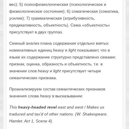
вес); 5) психофизиологическая (психологическое и
физиологическое состояния); 6) соматическая (соматика,
усилие); 7) грамматическая (атрибутивность,
предикативность, объектность). Сема «объектность»
присутствует в двух группах.
Семный анализ плана содержания отдельно взятых
номинативных единиц
heavy
и
light
показывает, что в
языке их содержание структурно представлено семами:
признак, оценка, образность и объектность, т.е. в
значении слов
heavy
и
light
присутствует четыре
семантических признака.
Проанализируем состав семантических признаков
значения слова
heavy
в высказывании:
This
heavy-headed revel
east and west / Makes us
traduced and tax’d of other nations. (W. Shakespeare.
Hamlet. Act 1, Scene 4).