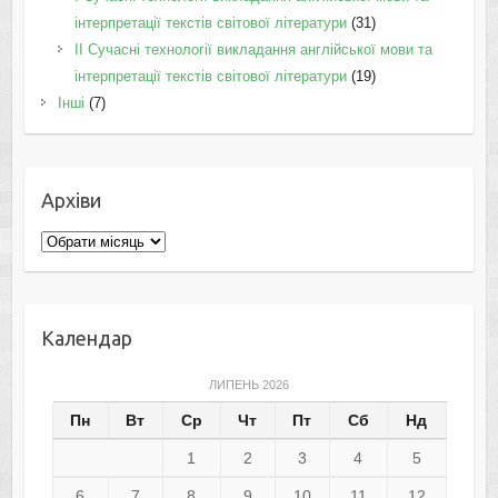
інтерпретації текстів світової літератури
(31)
II Cучасні технології викладання англійської мови та
інтерпретації текстів світової літератури
(19)
Інші
(7)
Архіви
Архіви
Календар
ЛИПЕНЬ 2026
Пн
Вт
Ср
Чт
Пт
Сб
Нд
1
2
3
4
5
6
7
8
9
10
11
12