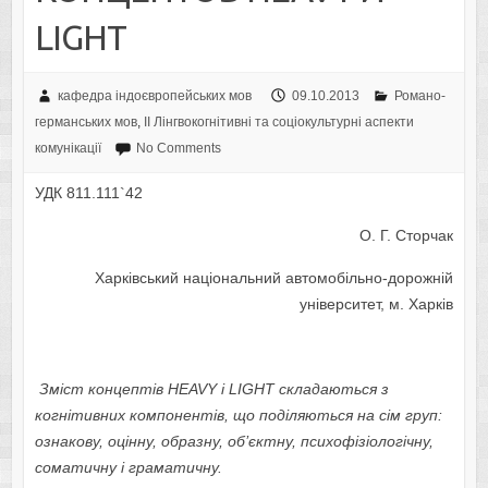
LIGHT
кафедра індоєвропейських мов
09.10.2013
Романо-
германських мов
,
IІ Лінгвокогнітивні та соціокультурні аспекти
комунікації
No Comments
УДК 811.111`42
О. Г. Сторчак
Харківський національний автомобільно-дорожній
університет, м. Харків
Зміст концептів
HEAVY
і
LIGHT
складаються з
когнітивних компонентів, що поділяються на сім груп:
ознакову, оцінну, образну, об’єктну, психофізіологічну,
соматичну і граматичну.