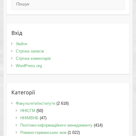
Пошук
Вхід
Увійти
Стрічка записів
Стрічка коментарів
WordPress.org
Категорії
Факультети/інститути
(2 618)
ННІСГМ
(50)
ННІМВНБ
(47)
Політико-інформаційного менеджменту
(414)
Романо-германських мов
(1 022)