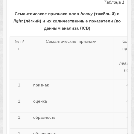
Таблица 1
Семантические признаки слов
heavy
(тяжёлый) и
light
(лёгкий) и их количественные показатели (по
данным анализа ЛСВ)
№ п/
Семантические признаки
Кол-в
п
призн
heavy
(
ЛСВ)
признак
49
оценка
49
образность
49
объектность
49