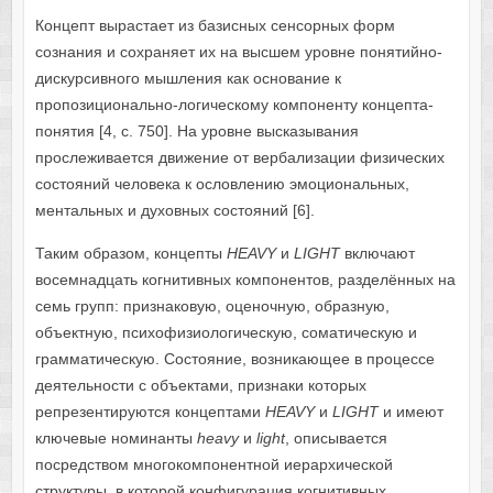
Концепт вырастает из базисных сенсорных форм
сознания и сохраняет их на высшем уровне понятийно-
дискурсивного мышления как основание к
пропозиционально-логическому компоненту концепта-
понятия [4, с. 750]. На уровне высказывания
прослеживается движение от вербализации физических
состояний человека к ословлению эмоциональных,
ментальных и духовных состояний [6].
Таким образом, концепты
HEAVY
и
LIGHT
включают
восемнадцать когнитивных компонентов, разделённых на
семь групп: признаковую, оценочную, образную,
объектную, психофизиологическую, соматическую и
грамматическую. Состояние, возникающее в процессе
деятельности с объектами, признаки которых
репрезентируются концептами
HEAVY
и
LIGHT
и имеют
ключевые номинанты
heavy
и
light
, описывается
посредством многокомпонентной иерархической
структуры, в которой конфигурация когнитивных