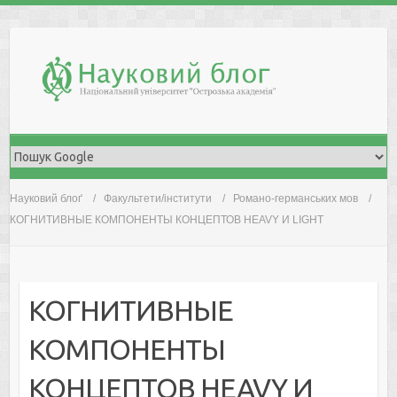
Skip
to
content
Науковий блоґ
Факультети/інститути
Романо-германських мов
КОГНИТИВНЫЕ КОМПОНЕНТЫ КОНЦЕПТОВ HEAVY И LIGHT
КОГНИТИВНЫЕ
КОМПОНЕНТЫ
КОНЦЕПТОВ HEAVY И