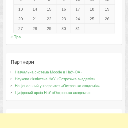
13
14
15
16
17
18
19
20
21
22
23
24
25
26
27
28
29
30
31
« Тра
Партнери
Навчальна система Moodle в НаУ«ОА»
Наукова бібліотека НаУ «Острозька академія»
Національний університет «Острозька академія»
Цифровий архів НаУ «Острозька академія»