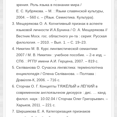
зрения. Роль языка в познании мира /
Е. С. Кубрякова. – М. : Языки славянской культуры,
2004. – 560 c. – (Язык. Семиотика. Культура).
Мещерякова О. А. Когнитивный признак в аспекте
языковой личности И.А.Бунина / О. А. Мещерякова //
Вестник Моск. гос. областного ун-та : серия: Русская
филология. – 2010. – Вып. 1. – С. 19–23.
Никитин М. В. Курс лингвистической семантики
2007 / М. В. Никитин : учебное пособие. – 2-е изд. –
СПб. : РГПУ имени А.И. Герцена, 2007. – 819 с.
Селіванова О. Сучасна лінгвістика: термінологічна
енциклопедія / Олена Селіванова. – Полтава :
Довкілля-К, 2006. – 716 с.
Сторчак О. Г. Концепты ТЯЖЁЛЫЙ и ЛЁГКИЙ в
современном англоязычном дискурсе : дис. … канд.
филол. наук : 10.02.04 / Сторчак Олег Григорьевич. –
Харьков, 2011. – 221 с.
Ширшикова Е. А. Категоризация признаков