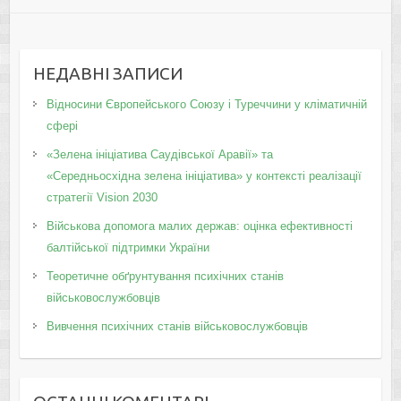
НЕДАВНІ ЗАПИСИ
Відносини Європейського Союзу і Туреччини у кліматичній
сфері
«Зелена ініціатива Саудівської Аравії» та
«Середньосхідна зелена ініціатива» у контексті реалізації
стратегії Vision 2030
Військова допомога малих держав: оцінка ефективності
балтійської підтримки України
Теоретичне обґрунтування психічних станів
військовослужбовців
Вивчення психічних станів військовослужбовців