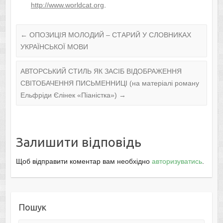
http://www.worldcat.org
.
←
ОПОЗИЦІЯ МОЛОДИЙ – СТАРИЙ У СЛОВНИКАХ
УКРАЇНСЬКОЇ МОВИ
АВТОРСЬКИЙ СТИЛЬ ЯК ЗАСІБ ВІДОБРАЖЕННЯ
СВІТОБАЧЕННЯ ПИСЬМЕННИЦІ (на матеріалі роману
Ельфріди Єлінек «Піаністка»)
→
Залишити відповідь
Щоб відправити коментар вам необхідно
авторизуватись
.
Пошук