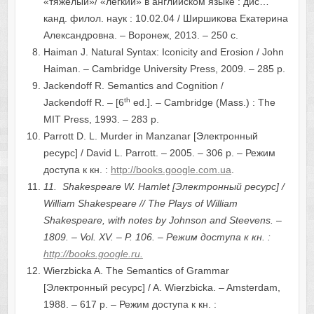
«тяжёлый»/ «лёгкий» в английском языке : дис…
канд. филол. наук : 10.02.04 / Ширшикова Екатерина
Александровна. – Воронеж, 2013. – 250 с.
Haiman J. Natural Syntax: Iconicity and Erosion / John
Haiman. – Cambridge University Press, 2009. – 285 p.
Jackendoff R. Semantics and Cognition /
th
Jackendoff R. – [6
ed.]. – Cambridge (Mass.) : The
MIT Press, 1993. – 283 p.
Parrott D. L. Murder in Manzanar [Электронный
ресурс] / David L. Parrott. – 2005. – 306 p. – Режим
доступа к кн. :
http://books.google.com.ua
.
11.
Shakespeare W. Hamlet
[
Электронный
ресурс
] /
William Shakespeare // The Plays of William
Shakespeare, with notes by Johnson and Steevens. –
1809. – Vol. XV. – P. 106.
–
Режим
доступа
к
кн
. :
http://books.google.ru.
Wierzbicka A. The Semantics of Grammar
[Электронный ресурс] / A. Wierzbicka. – Amsterdam,
1988. – 617 p. – Режим доступа к кн. :