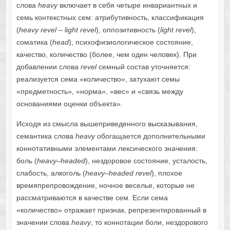
слова
heavy
включает в себя четыре инвариантных и
семь контекстных сем: атрибутивность, классификация
(
heavy
revel
–
light
revel
), оппозитивность (
light
revel
),
соматика (
head
), психофизиологическое состояние,
качество, количество (более, чем один человек). При
добавлении слова
revel
семный состав уточняется:
реализуется сема «количество», затухают семы
«предметность», «норма», «вес» и «связь между
основаниями оценки объекта».
Исходя из смысла вышеприведенного высказывания,
семантика слова
heavy
обогащается дополнительными
коннотативными элементами лексического значения:
боль (
heavy
–
headed
), нездоровое состояние, усталость,
слабость, алкоголь (
heavy
–
headed
revel
), плохое
времяпрепровождение, ночное веселье, которые не
рассматриваются в качестве сем. Если сема
«количество» отражает признак, репрезентированный в
значении слова
heavy
, то коннотации боли, нездорового