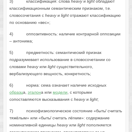
3) классификация: слова
heavy
и
light
обладают
классификационным семантическим признаком, т.е.
словосочетания с
heavy
и
light
отражают классификацию
по основанию «вес»;
4) оппозитивность: наличие контрарной оппозиции
– антонима;
5) предметность: семантический признак
подразумевает использование в словосочетании со
словами
heavy
или
light
существительного,
вербализующего вещность, конкретность;
6) норма: сема означает наличие исходных
образц
а,
эталон
а или
модели
, с которыми
сопоставляются высказывания с
heavy
и
light
;
7) психофизиологическое состояние «быть/ считать
тяжёлым» или «быть/ считать лёгким»: содержание
номинативной единицы
heavy
или
light
пополняется