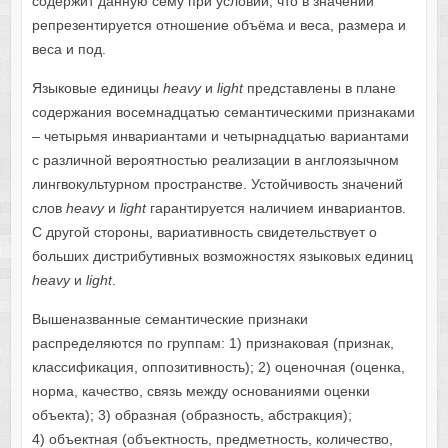
содержит данную сему при условии, что в значении
репрезентируется отношение объёма и веса, размера и
веса и под.
Языковые единицы
heavy
и
light
представлены в плане
содержания восемнадцатью семантическими признаками
– четырьмя инвариантами и четырнадцатью вариантами
с различной вероятностью реализации в англоязычном
лингвокультурном пространстве. Устойчивость значений
слов
heavy
и
light
гарантируется наличием инвариантов.
С другой стороны, вариативность свидетельствует о
больших дистрибутивных возможностях языковых единиц
heavy
и
light
.
Вышеназванные семантические признаки
распределяются по группам: 1) признаковая (признак,
классификация, оппозитивность); 2) оценочная (оценка,
норма, качество, связь между основаниями оценки
объекта); 3) образная (образность, абстракция);
4) объектная (объектность, предметность, количество,