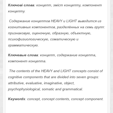
Ключові слова
: концепт, зміст концепту, компонент
концепту.
Содержание концептов
HEAVY
и
LIGHT
выводится из
когнитивных компонентов, разделённых на семь групп:
признаковую
,
оценочную
,
образную
,
объектную
,
психофизиологическую
,
соматическую
и
грамматическую.
Ключевые слова
:
концепт, содержание концепта,
компонент концепта.
The contents
of the
HEAVY and LIGHT concepts consist of
cognitive components that are divided into seven groups:
attributive, evaluative, imaginative, object,
psychophysiological, somatic and grammatical.
Keywords
: concept, concept contents, concept component.