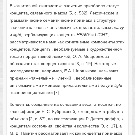
В когнитивной лингвистике значение приобрело статус
концепта, связанного знаком [5, с. 532]. Лексические и
грамматические семантические признаки в структуре
значения ключевых англоязычных прилагательных
heavy
и
light
, вербализующих концепты
HEAVY
и
LIGHT
,
рассматриваются нами как когнитивные компоненты этих
концептов. Концепты, вербализуемые в художественном
тексте перцептивной лексикой, О. А. Мещерякова
обозначает как «перцептивные» [3, с. 19]. Некоторые
исследователи, например, Е.А. Ширшикова, называют
признаки «тяжёлый» и «лёгкий», вербализованные
англоязычными именами прилагательными
heavy
и
light
,
экспериенциальными [7].
Концепты, созданные на основании веса, относятся, по
классификации Е. С. Кубряковой, к концептам атрибутов
объектов [2, с. 87], по классификации Р. Джекендоффа, к
концептам состояния, свойства и количества [9, c. 17], а
М. В. Никитин рассматривает их как концепты признаков