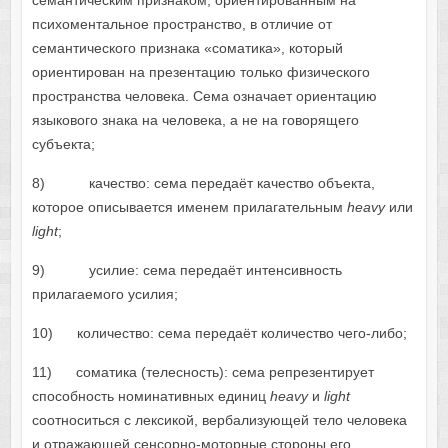
семантическим признаком, ориентированным на
психоментальное пространство, в отличие от
семантического признака «соматика», который
ориентирован на презентацию только физического
пространства человека. Сема означает ориентацию
языкового знака на человека, а не на говорящего
субъекта;
8) качество: сема передаёт качество объекта,
которое описывается именем прилагательным
heavy
или
light
;
9) усилие: сема передаёт интенсивность
прилагаемого усилия;
10) количество: сема передаёт количество чего-либо;
11) соматика (телесность): сема репрезентирует
способность номинативных единиц
heavy
и
light
соотноситься с лексикой, вербализующей тело человека
и отражающей сенсорно-моторные стороны его