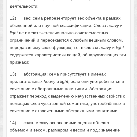
деятельности;
12) вес: сема репрезентирует вес объекта в рамках
обыденной или научной классификации. Слова
heavy
и
light
не имеют экстенсионально-сочетаемостных
ограничений и пересекаются с любым вещным словом,
передавая ему свою функцию, т.е. в словах
heavy
и
light
содержатся характеристики вещей, обнаруживающих эти
признаки;
13) абстракция: сема присутствует в именах
прилагательных
heavy
и
light
, если они употребляются в
сочетании с абстрактными понятиями. Абстракция
отражает переход к выделению нечувственных свойств с
помощью слов чувственной семантики, употреблённых в
сочетании с отвлеченными абстрактными понятиями;
14) связь между основаниями оценки объекта –
объёмом и весом, размером и весом и под.: значение