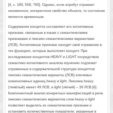
[4, с. 180, 558, 760]. Однако, если атрибут отражает
неизменное, ингерентное свойство объекта, то состояние
является временным.
Содержание концепта составляют его когнитивные
признаки, связанные в языке с семантическими
признаками и лексико-семантическими вариантами
(ЛСВ). Когнитивные признаки находят своё отражение в
тех функциях, которые выполняет концепт. При
исследовании концептов
HEAVY
и
LIGHT
посредством
семантико-когнитивного анализа изучению подлежат
отраженные в содержательной структуре концептов
лексико-семантические варианты (ЛСВ) ключевых
номинативных единиц
heavy
и
light
. Лексема
heavy
(тяжёлый)
имеет 49 ЛСВ, а
light
(лёгкий)
–
39 ЛСВ [6].
Компонентный анализ конкретных манифестаций в речи
лексико-семантических вариантов слов
heavy
и
light
позволяет выделить их семантические признаки и
установить количественные показатели, указанные в