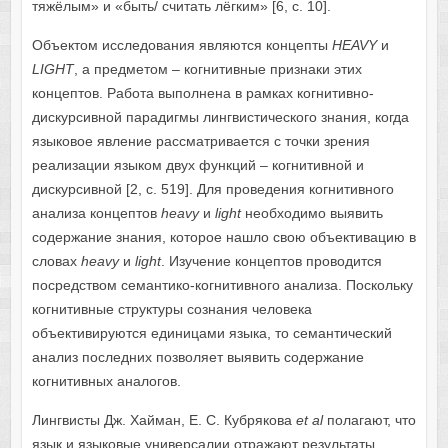
тяжёлым» и «быть/ считать лёгким» [6, с. 10].
Объектом исследования являются концепты
HEAVY
и
LIGHT
, а предметом – когнитивные признаки этих
концептов. Работа выполнена в рамках когнитивно-
дискурсивной парадигмы лингвистического знания, когда
языковое явление рассматривается с точки зрения
реализации языком двух функций – когнитивной и
дискурсивной [2, с. 519]. Для
проведения
когнитивного
анализа концептов
heavy
и
light
необходимо выявить
содержание знания, которое нашло свою объективацию в
словах
heavy
и
light
. Изучение концептов проводится
посредством семантико-когнитивного анализа. Поскольку
когнитивные структуры сознания человека
объективируются единицами языка, то семантический
анализ последних позволяет выявить содержание
когнитивных аналогов.
Лингвисты Дж. Хайман, Е. С. Кубрякова
et
al
полагают, что
язык и языковые универсалии отражают результаты