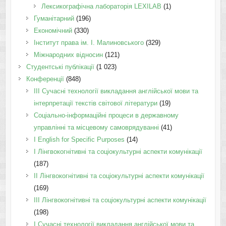
Лексикографічна лабораторія LEXILAB
(1)
Гуманітарний
(196)
Економічний
(330)
Інститут права ім. І. Малиновського
(329)
Міжнародних відносин
(121)
Студентські публікації
(1 023)
Конференції
(848)
III Сучасні технології викладання англійської мови та
інтерпретації текстів світової літератури
(19)
Соціально-інформаційні процеси в державному
управлінні та місцевому самоврядуванні
(41)
І English for Specific Purposes
(14)
I Лінгвокогнітивні та соціокультурні аспекти комунікації
(187)
IІ Лінгвокогнітивні та соціокультурні аспекти комунікації
(169)
IІI Лінгвокогнітивні та соціокультурні аспекти комунікації
(198)
I Cучасні технології викладання англійської мови та