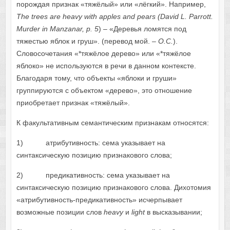
порождая признак «тяжёлый» или «лёгкий». Например,
The trees are heavy with apples and pears (David L. Parrott.
Murder
in
Manzanar
,
p
.
5
) – «Деревья ломятся под
тяжестью яблок и груш». (перевод мой.
– О.С.
).
Словосочетания «*тяжёлое дерево» или «*тяжёлое
яблоко» не используются в речи в данном контексте.
Благодаря тому, что объекты «яблоки и груши»
группируются с объектом «дерево», это отношение
приобретает признак «тяжёлый».
К факультативным семантическим признакам относятся:
1) атрибутивность: сема указывает на
синтаксическую позицию признакового слова;
2) предикативность: сема указывает на
синтаксическую позицию признакового слова. Дихотомия
«атрибутивность-предикативность» исчерпывает
возможные позиции слов
heavy
и
light
в высказывании;