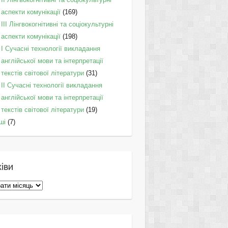
аспекти комунікації
(169)
IІI Лінгвокогнітивні та соціокультурні
аспекти комунікації
(198)
I Cучасні технології викладання
англійської мови та інтерпретації
текстів світової літератури
(31)
II Cучасні технології викладання
англійської мови та інтерпретації
текстів світової літератури
(19)
ші
(7)
іви
ви