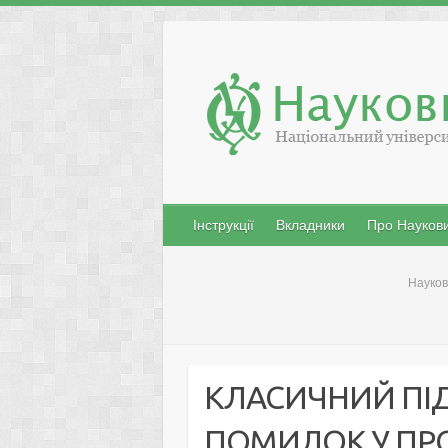
Skip
to
content
Інструкції
Вкладники
Про Наукови
Науков
КЛАСИЧНИЙ ПІД
ПОМИЛОК У ПР