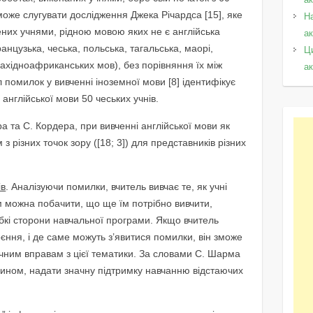
 може слугувати дослідження Джека Річардса [15], яке
Н
ених учнями, рідною мовою яких не є англійська
а
анцузька, чеська, польська, тагальська, маорі,
Ц
 західноафриканських мов), без порівняння їх між
а
 помилок у вивченні іноземної мови [8] ідентифікує
англійської мови 50 чеських учнів.
а та С. Кордера, при вивченні англійської мови як
з різних точок зору ([18; 3]) для представників різних
ів
. Аналізуючи помилки, вчитель вивчає те, як учні
м можна побачити, що ще їм потрібно вивчити,
абкі сторони навчальної програми. Якщо вчитель
єння, і де саме можуть з’явитися помилки, він зможе
ичним вправам з цієї тематики. За словами C. Шарма
 чином, надати значну підтримку навчанню відстаючих