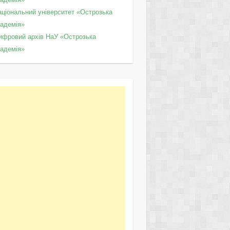
аціональний університет «Острозька
кадемія»
ифровий архів НаУ «Острозька
кадемія»