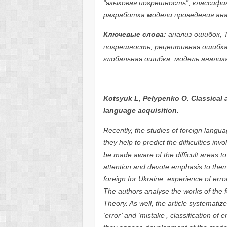
“языковая погрешность”, классифи
разработка модели проведения ана
Ключевые слова:
анализ ошибок, Т
погрешность, рецептивная ошибка
глобальная ошибка, модель анализ
Kotsyuk L, Pelypenko O. Classical a
language acquisition.
Recently, the studies of foreign langu
they help to predict the difficulties i
be made aware of the difficult areas t
attention and devote emphasis to them.
foreign for Ukraine, experience of erro
The authors analyse the works of the f
Theory. As well, the article systemati
‘error’ and ‘mistake’, classification of