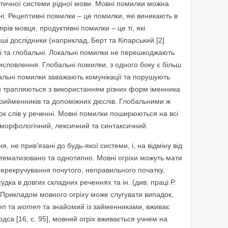
стичної системи рідної мови. Мовні помилки можна
ні. Рецептивні помилки – це помилки, які виникають в
рів мовця, продуктивні помилки – це ті, які
ші дослідники (наприклад, Берт та Кіпарський [2]
і та глобальні. Локальні помилки не перешкоджають
висловлення. Глобальні помилки, з одного боку є більш
бальні помилки заважають комунікації та порушують
и трапляються з використанням різних форм іменника
 прийменників та допоміжних дієслів. Глобальними ж
 слів у реченні. Мовні помилки поширюються на всі
 морфологічний, лексичний та синтаксичний.
я, не прив’язані до будь-якої системи, і, на відміну від
ематизовано та однотипно. Мовні огріхи можуть мати
 перекручування почутого, неправильного початку,
удка в довгих складних реченнях та ін. (див. праці Р.
). Прикладом мовного огріху може слугувати випадок,
en
та
women
та знайомий із займенниками, вживає
ардса [16, c. 95], мовний огріх вживається учнем на