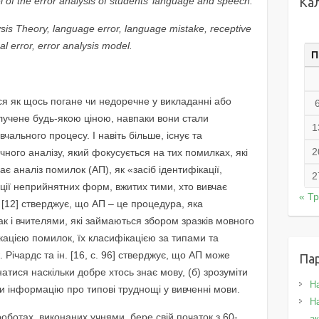
 of the error analysis of students’ language and speech.
Ка
ysis Theory, language error, language mistake, receptive
bal error, error analysis model.
П
я як щось погане чи недоречне у викладанні або
илучене будь-якою ціною, навпаки вони стали
1
ального процесу. І навіть більше, існує та
2
чного аналізу, який фокусується на тих помилках, які
чає аналіз помилок (АП), як «засіб ідентифікації,
2
ації неприйнятних форм, вжитих тими, хто вивчає
« Т
 [12] стверджує, що АП – це процедура, яка
ак і вчителями, які займаються збором зразків мовного
ікацією помилок, їх класифікацією за типами та
. Річардс та ін. [16, c. 96] стверджує, що АП може
Па
натися наскільки добре хтось знає мову, (б) зрозуміти
Н
ти інформацію про типові труднощі у вивченні мови.
На
оботах, виконаних учнями, бере свій початок з 60-
а