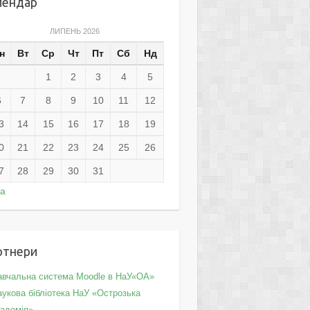
лендар
ЛИПЕНЬ 2026
н
Вт
Ср
Чт
Пт
Сб
Нд
1
2
3
4
5
6
7
8
9
10
11
12
3
14
15
16
17
18
19
0
21
22
23
24
25
26
7
28
29
30
31
ра
ртнери
авчальна система Moodle в НаУ«ОА»
укова бібліотека НаУ «Острозька
кадемія»