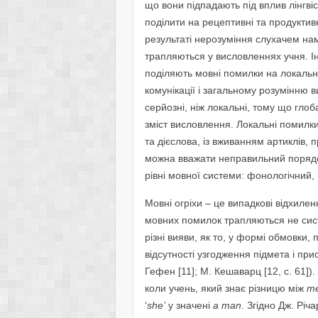
що вони підпадають під вплив лінгві
поділити на рецептивні та продуктив
результаті нерозуміння слухачем намі
трапляються у висловленнях учня. Ін
поділяють мовні помилки на локальн
комунікації і загальному розумінню 
серйозні, ніж локальні, тому що гло
зміст висловлення. Локальні помилк
та дієслова, із вживанням артиклів,
можна вважати неправильний порядок
рівні мовної системи: фонологічний,
Мовні огріхи – це випадкові відхиленн
мовних помилок трапляються не сист
різні вияви, як то, у формі обмовки,
відсутності узгодження підмета і прис
Гефен [11]; М. Кешаварц [12, c. 61]
коли учень, який знає різницю між
m
‘
she
’
у значені
a
man
. Згідно Дж. Річ