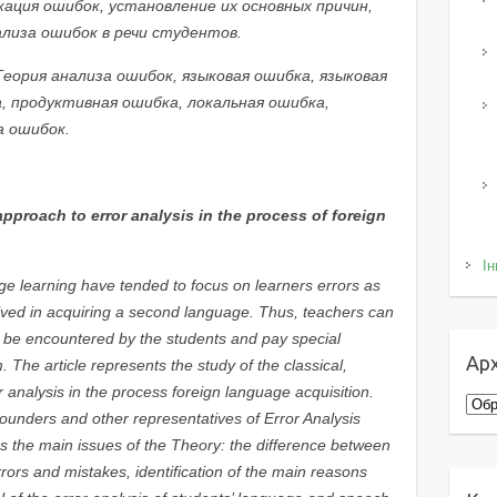
кация ошибок, установление их основных причин,
лиза ошибок в речи студентов.
еория анализа ошибок, языковая ошибка, языковая
, продуктивная ошибка, локальная ошибка,
а ошибок.
pproach to error analysis in the process of foreign
Ін
age learning have tended to focus on learners errors as
nvolved in acquiring a second language. Thus, teachers can
o be encountered by the students and pay special
Арх
 The article represents the study of the classical,
r analysis in the process foreign language acquisition.
Архі
ounders and other representatives of Error Analysis
zes the main issues of the Theory: the difference between
 errors and mistakes, identification of the main reasons