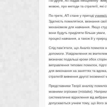
По-друге, АП надає неоціненну “жив
мовою, про методи та стратегії, які
По-третє, АП стане у пригоді
учням/
Здатність помилятися, визнання свої
механізмом для навчання. Якщо студ
вони будуть приділяти більше уваги,
процесі навчання, а також й у приро
Слід пам’ятати, що Аналіз помилок 
допомоги. Усвідомлення як вчителем,
визначає подальші кроки обох сторін
виправлення типових помилок, підго
для виконання на заняттях та вдома,
стратегій вивчення другої іноземної 
Представники Теорії аналізу помило
мовними огріхами (mistake). Наприкл
систематичне відхилення від вибран
допускаються учнем тому, що його з