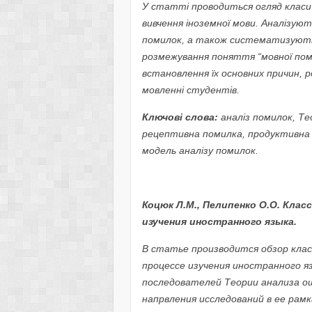
У статті проводиться огляд класич
вивчення іноземної мови. Аналізують
помилок, а також систематизуються
розмежування поняття “мовної поми
встановлення їх основних причин, 
мовленні студентів.
Ключові слова:
аналіз помилок, Тео
рецептивна помилка, продуктивна 
модель аналізу помилок.
Коцюк Л.М., Пелипенко О.О. Клас
изучения иностранного языка.
В статье производится обзор кла
процессе изучения иностранного 
последователей Теории анализа о
напрвления исследований в ее рамк