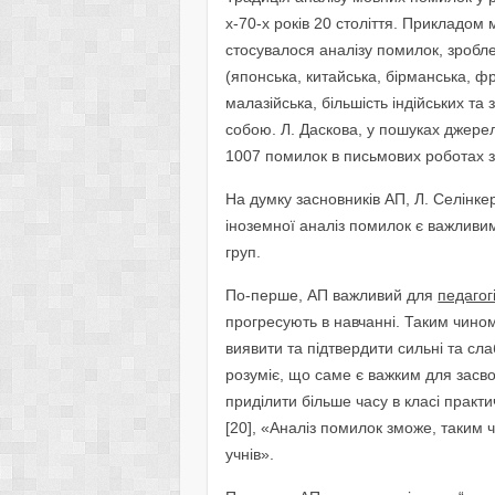
х-70-х років 20 століття. Прикладом
стосувалося аналізу помилок, зробл
(японська, китайська, бірманська, фр
малазійська, більшість індійських та
собою. Л. Даскова, у пошуках джерел
1007 помилок в письмових роботах з 
На думку засновників АП, Л. Селінкер
іноземної аналіз помилок є важливим 
груп.
По-перше, АП важливий для
педагог
прогресують в навчанні. Таким чино
виявити та підтвердити сильні та сл
розуміє, що саме є важким для засво
приділити більше часу в класі практ
[20], «Аналіз помилок зможе, таким
учнів».