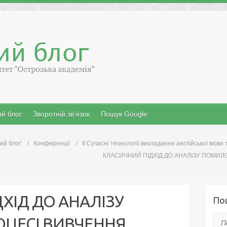
й блог
Зворотній зв’язок
Пошук Google
ий блоґ
Конференції
II Cучасні технології викладання англійської мови 
КЛАСИЧНИЙ ПІДХІД ДО АНАЛІЗУ ПОМИЛ
ХІД ДО АНАЛІЗУ
По
ОЦЕСІ ВИВЧЕННЯ
Пош