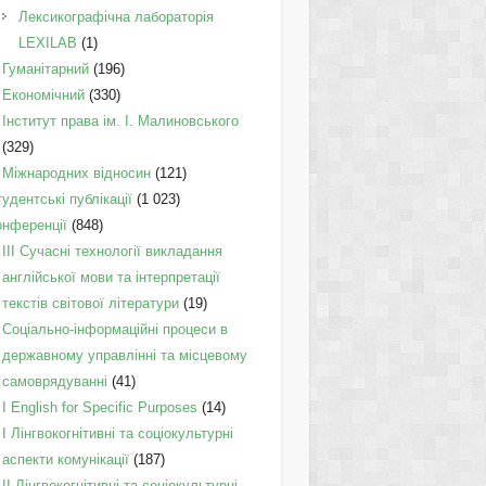
Лексикографічна лабораторія
LEXILAB
(1)
Гуманітарний
(196)
Економічний
(330)
Інститут права ім. І. Малиновського
(329)
Міжнародних відносин
(121)
удентські публікації
(1 023)
онференції
(848)
III Сучасні технології викладання
англійської мови та інтерпретації
текстів світової літератури
(19)
Соціально-інформаційні процеси в
державному управлінні та місцевому
самоврядуванні
(41)
І English for Specific Purposes
(14)
I Лінгвокогнітивні та соціокультурні
аспекти комунікації
(187)
IІ Лінгвокогнітивні та соціокультурні