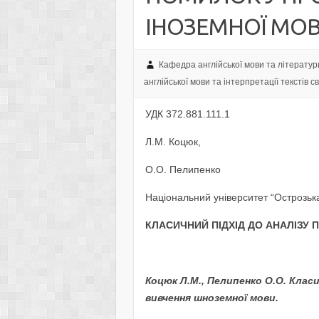
ІНОЗЕМНОЇ МО
Кафедра англійської мови та літератур
англійської мови та інтерпретації текстів с
УДК 372.881.111.1
Л.М. Коцюк,
О.О. Пелипенко
Національний університет “Острозьк
КЛАСИЧНИЙ ПІДХІД ДО АНАЛІЗУ 
Коцюк Л.М., Пелипенко О.О. Класи
вивчення шноземної мови.