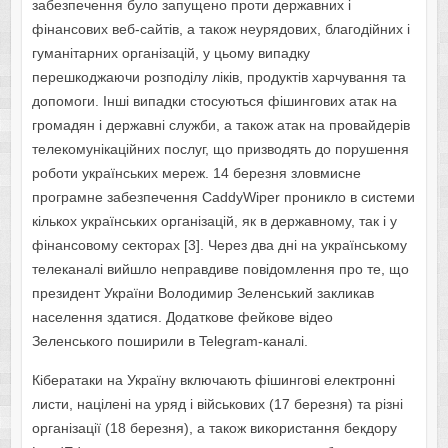
забезпечення було запущено проти державних і
фінансових веб-сайтів, а також неурядових, благодійних і
гуманітарних організацій, у цьому випадку
перешкоджаючи розподілу ліків, продуктів харчування та
допомоги. Інші випадки стосуються фішингових атак на
громадян і державні служби, а також атак на провайдерів
телекомунікаційних послуг, що призводять до порушення
роботи українських мереж. 14 березня зловмисне
програмне забезпечення CaddyWiper проникло в системи
кількох українських організацій, як в державному, так і у
фінансовому секторах [3]. Через два дні на українському
телеканалі вийшло неправдиве повідомлення про те, що
президент України Володимир Зеленський закликав
населення здатися. Додаткове фейкове відео
Зеленського поширили в Telegram-каналі.
Кібератаки на Україну включають фішингові електронні
листи, націлені на уряд і військових (17 березня) та різні
організації (18 березня), а також використання бекдору