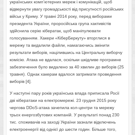
українських комп’ютерних мереж і комунікацій, щоб
відвернути увагу громадськості від присутності російських
військ у Криму. У травні 2014 року, перед виборами
президента України, проросійська група хактивістів
здійснила серію кібератак, щоб маніпулювати
голосуванням. Хакери «КіберБеркуту» вторглися в
мережу та видалили файли, намагаючись змінити
результати виборів, націлившись на Центральну виборчу
комісію. Атака не вдалася, оскільки шкідливе програмне
забезпечення було видалено за 40 хвилин до виборів (25
травня). Однак хакерам вдалося затримати проведення
виборів [4].
У наступні пару років українська влада приписала Росії
дві кібератаки на електромережі. 23 грудня 2015 року
чергова DDoS-атака зачепила кол-центри та мережу
трьох енергозбутових компаній. У результаті понад 230
тис. споживачів на заході України зазнали відключень
електроенергії від однієї до шести годин. Більше того,