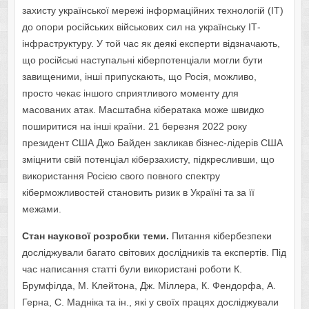
захисту української мережі інформаційних технологій (ІТ)
до опори російських військових сил на українську ІТ-
інфраструктуру. У той час як деякі експерти відзначають,
що російські наступальні кіберпотенціали могли бути
завищеними, інші припускають, що Росія, можливо,
просто чекає іншого сприятливого моменту для
масованих атак. Масштабна кібератака може швидко
поширитися на інші країни. 21 березня 2022 року
президент США Джо Байден закликав бізнес-лідерів США
зміцнити свій потенціал кіберзахисту, підкресливши, що
використання Росією свого повного спектру
кіберможливостей становить ризик в Україні та за її
межами.
Стан наукової розробки теми.
Питання кібербезпеки
досліджували багато світових дослідників та експертів. Під
час написання статті були використані роботи К.
Брумфілда, М. Клейтона, Дж. Міллера, К. Фендорфа, А.
Герна, С. Мадніка та ін., які у своїх працях досліджували