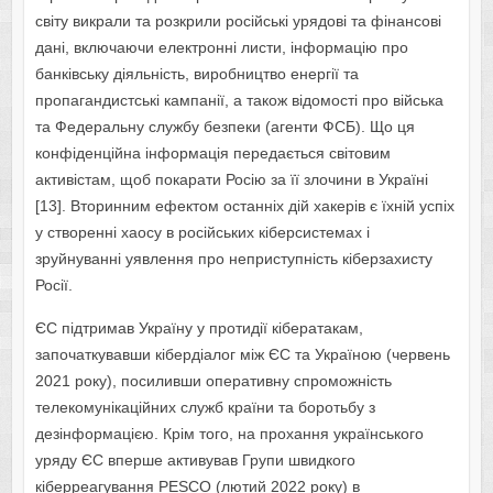
світу викрали та розкрили російські урядові та фінансові
дані, включаючи електронні листи, інформацію про
банківську діяльність, виробництво енергії та
пропагандистські кампанії, а також відомості про війська
та Федеральну службу безпеки (агенти ФСБ). Що ця
конфіденційна інформація передається світовим
активістам, щоб покарати Росію за її злочини в Україні
[13]. Вторинним ефектом останніх дій хакерів є їхній успіх
у створенні хаосу в російських кіберсистемах і
зруйнуванні уявлення про неприступність кіберзахисту
Росії.
ЄС підтримав Україну у протидії кібератакам,
започаткувавши кібердіалог між ЄС та Україною (червень
2021 року), посиливши оперативну спроможність
телекомунікаційних служб країни та боротьбу з
дезінформацією. Крім того, на прохання українського
уряду ЄС вперше активував Групи швидкого
кіберреагування PESCO (лютий 2022 року) в