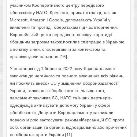
учасником Кооперативного центру передового
кіберзахисту НАТО. Крім того, приватні гравці, такі як
Microsoft, Amazon і Google, допомагають Україні у
виявленні та протидії кібератакам під час вторгнення.
Європейський центр передового досвіду з протидії
гібридним загрозам також посилив співпрацю з Україною
з початку війни, спостерігаючи за контекстом та
організовуючи навчання [16].
У постанові від 1 березня 2022 року Європарламент
закликав до негайного та повного виконання всіх рішень,
які посилять внесок ЄС у зміцнення обороноздатності
України, включно з кібербезпекою. Більше того,
парламент закликав ЄС, НАТО та інших партнерів-
однодумців активізувати допомогу Україні у сфері
кібербезпеки. Депутати Європарламенту закликали
повною мірою застосувати режим кіберсанкцій ЄС проти
осіб, організацій та органів, відповідальних або причетних
до кібератак проти України [11].