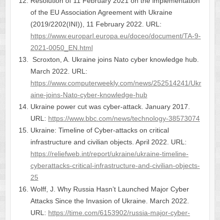
Resolution of 11 February 2021 on the implementation
of the EU Association Agreement with Ukraine
(2019/2202(INI)), 11 February 2022. URL:
https://www.europarl.europa.eu/doceo/document/TA-9-
2021-0050_EN.html
Scroxton, A. Ukraine joins Nato cyber knowledge hub.
March 2022. URL:
https://www.computerweekly.com/news/252514241/Ukr
aine-joins-Nato-cyber-knowledge-hub
Ukraine power cut was cyber-attack. January 2017.
URL:
https://www.bbc.com/news/technology-38573074
Ukraine: Timeline of Cyber-attacks on critical
infrastructure and civilian objects. April 2022. URL:
https://reliefweb.int/report/ukraine/ukraine-timeline-
cyberattacks-critical-infrastructure-and-civilian-objects-
25
Wolff, J. Why Russia Hasn’t Launched Major Cyber
Attacks Since the Invasion of Ukraine. March 2022.
URL:
https://time.com/6153902/russia-major-cyber-