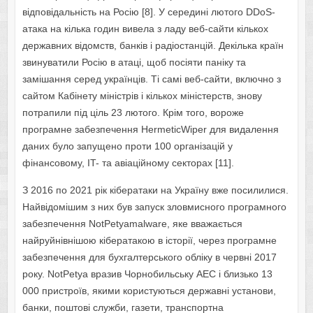
відповідальність на Росію [8]. У середині лютого DDoS-
атака на кілька годин вивела з ладу веб-сайти кількох
державних відомств, банків і радіостанцій. Декілька країн
звинуватили Росію в атаці, щоб посіяти паніку та
замішання серед українців. Ті самі веб-сайти, включно з
сайтом Кабінету міністрів і кількох міністерств, знову
потрапили під ціль 23 лютого. Крім того, вороже
програмне забезпечення HermeticWiper для видалення
даних було запущено проти 100 організацій у
фінансовому, IT- та авіаційному секторах [11].
З 2016 по 2021 рік кібератаки на Україну вже посилилися.
Найвідомішим з них був запуск зловмисного програмного
забезпечення NotPetyamalware, яке вважається
найруйнівнішою кібератакою в історії, через програмне
забезпечення для бухгалтерського обліку в червні 2017
року. NotPetya вразив Чорнобильську АЕС і близько 13
000 пристроїв, якими користуються державні установи,
банки, поштові служби, газети, транспортна