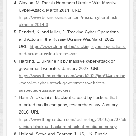
Clayton, M. Russia Hammers Ukraine With Massive
Cyber-Attack. March 2014. URL:
https://www.businessinsider.com/russia-cyberattack-
ukraine-2014-3
Fendorf, K. and Miller, J. Tracking Cyber Operations
and Actors in the Russia-Ukraine War.March 2022.
URL:
https://www.cfr.org/blog/tracking-cyber-operations-
and-actors-russia-ukraine-war
Harding, L. Ukraine hit by massive cyber-attack on
government websites. January 2022. URL:
https://www.theguardian.com/world/2022/jan/14/ukraine
-massive-cyber-attack-government-websites-
suspected-russian-hackers
Hern, A. Ukrainian blackout caused by hackers that
attacked media company, researchers say. January
2016. URL:
https://www.theguardian.com/technology/2016/jan/07/uk
rainian-blackout-hackers-attacked-media-company
Holland, Steve and Pearson J. US, UK: Russia