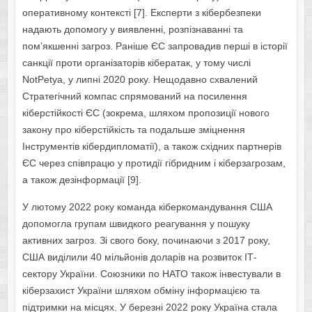
оперативному контексті [7]. Експерти з кібербезпеки
надають допомогу у виявленні, розпізнаванні та
пом’якшенні загроз. Раніше ЄС запровадив перші в історії
санкції проти організаторів кібератак, у тому числі
NotPetya, у липні 2020 року. Нещодавно схвалений
Стратегічний компас спрямований на посилення
кіберстійкості ЄС (зокрема, шляхом пропозиції нового
закону про кіберстійкість та подальше зміцнення
Інструментів кібердипломатії), а також східних партнерів
ЄС через співпрацю у протидії гібридним і кіберзагрозам,
а також дезінформації [9].
У лютому 2022 року команда кіберкомандування США
допомогла групам швидкого реагування у пошуку
активних загроз. Зі свого боку, починаючи з 2017 року,
США виділили 40 мільйонів доларів на розвиток ІТ-
сектору України. Союзники по НАТО також інвестували в
кіберзахист України шляхом обміну інформацією та
підтримки на місцях. У березні 2022 року Україна стала