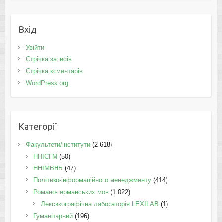
Вхід
Увійти
Стрічка записів
Стрічка коментарів
WordPress.org
Категорії
Факультети/інститути
(2 618)
ННІСГМ
(50)
ННІМВНБ
(47)
Політико-інформаційного менеджменту
(414)
Романо-германських мов
(1 022)
Лексикографічна лабораторія LEXILAB
(1)
Гуманітарний
(196)