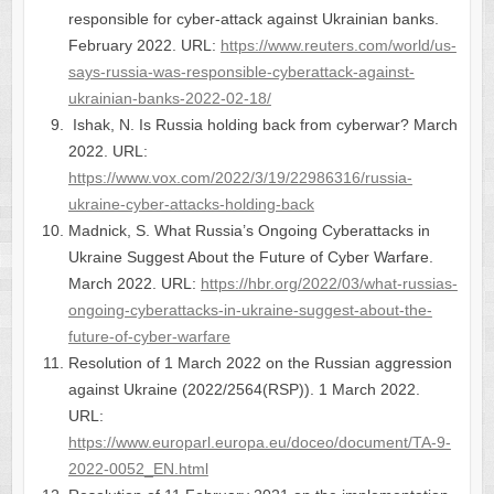
responsible for cyber-attack against Ukrainian banks.
February 2022. URL:
https://www.reuters.com/world/us-
says-russia-was-responsible-cyberattack-against-
ukrainian-banks-2022-02-18/
Ishak, N. Is Russia holding back from cyberwar? March
2022. URL:
https://www.vox.com/2022/3/19/22986316/russia-
ukraine-cyber-attacks-holding-back
Madnick, S. What Russia’s Ongoing Cyberattacks in
Ukraine Suggest About the Future of Cyber Warfare.
March 2022. URL:
https://hbr.org/2022/03/what-russias-
ongoing-cyberattacks-in-ukraine-suggest-about-the-
future-of-cyber-warfare
Resolution of 1 March 2022 on the Russian aggression
against Ukraine (2022/2564(RSP)). 1 March 2022.
URL:
https://www.europarl.europa.eu/doceo/document/TA-9-
2022-0052_EN.html