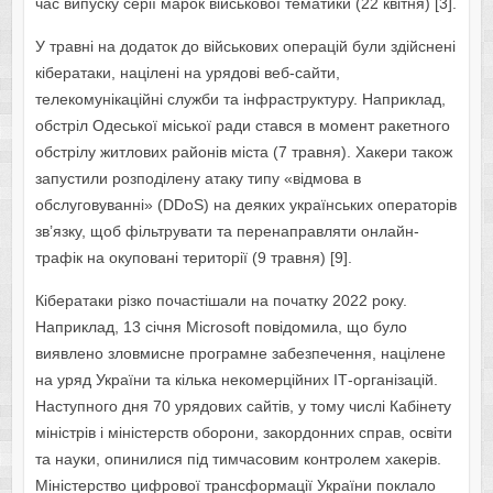
час випуску серії марок військової тематики (22 квітня) [3].
У травні на додаток до військових операцій були здійснені
кібератаки, націлені на урядові веб-сайти,
телекомунікаційні служби та інфраструктуру. Наприклад,
обстріл Одеської міської ради стався в момент ракетного
обстрілу житлових районів міста (7 травня). Хакери також
запустили розподілену атаку типу «відмова в
обслуговуванні» (DDoS) на деяких українських операторів
зв’язку, щоб фільтрувати та перенаправляти онлайн-
трафік на окуповані території (9 травня) [9].
Кібератаки різко почастішали на початку 2022 року.
Наприклад, 13 січня Microsoft повідомила, що було
виявлено зловмисне програмне забезпечення, націлене
на уряд України та кілька некомерційних ІТ-організацій.
Наступного дня 70 урядових сайтів, у тому числі Кабінету
міністрів і міністерств оборони, закордонних справ, освіти
та науки, опинилися під тимчасовим контролем хакерів.
Міністерство цифрової трансформації України поклало