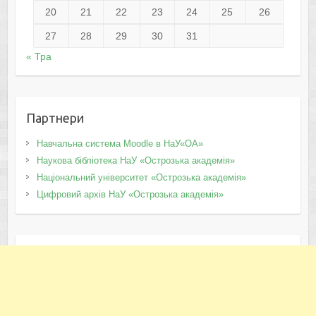
20
21
22
23
24
25
26
27
28
29
30
31
« Тра
Партнери
Навчальна система Moodle в НаУ«ОА»
Наукова бібліотека НаУ «Острозька академія»
Національний університет «Острозька академія»
Цифровий архів НаУ «Острозька академія»