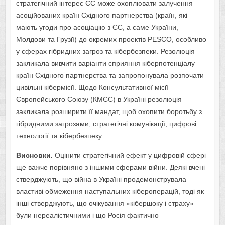
стратегічний інтерес ЄС може охоплювати залучення
асоційованих країн Східного партнерства (країн, які
мають угоди про асоціацію з ЄС, а саме України,
Молдови та Грузії) до окремих проектів PESCO, особливо
у сферах гібридних загроз та кібербезпеки. Резолюція
закликала вивчити варіанти сприяння кіберпотенціалу
країн Східного партнерства та запропонувала розпочати
цивільні кібермісії. Щодо Консультативної місії
Європейського Союзу (КМЄС) в Україні резолюція
закликала розширити її мандат, щоб охопити боротьбу з
гібридними загрозами, стратегічні комунікації, цифрові
технології та кібербезпеку.
Висновки.
Оцінити стратегічний ефект у цифровій сфері
ще важче порівняно з іншими сферами війни. Деякі вчені
стверджують, що війна в Україні продемонструвала
властиві обмеження наступальних кібероперацій, тоді як
інші стверджують, що очікування «кібершоку і страху»
були нереалістичними і що Росія фактично