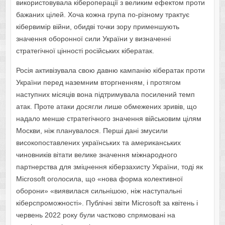
використовувала кібероперації з великим ефектом проти
бажаних цілей. Хоча кожна група по-різному трактує
кібервимір війни, обидві точки зору применшують
значення оборонної сили України у визначенні
стратегічної цінності російських кібератак.
Росія активізувала свою давню кампанію кібератак проти
України перед наземним вторгненням, і протягом
наступних місяців вона підтримувала посилений темп
атак. Проте атаки досягли лише обмежених зривів, що
надало менше стратегічного значення військовим цілям
Москви, ніж планувалося. Перші дані змусили
високопоставлених українських та американських
чиновників вітати велике значення міжнародного
партнерства для зміцнення кіберзахисту України, тоді як
Microsoft оголосила, що «нова форма колективної
оборони» «виявилася сильнішою, ніж наступальні
кіберспроможності». Публічні звіти Microsoft за квітень і
червень 2022 року були частково спрямовані на