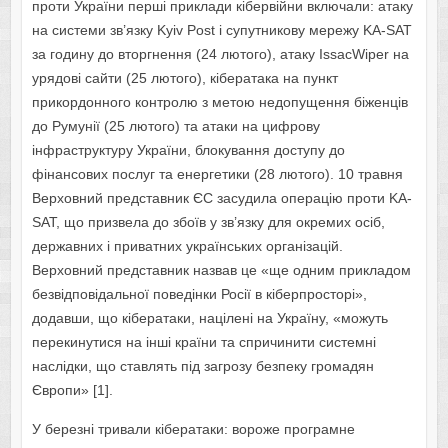
проти України перші приклади кібервійни включали: атаку
на системи зв’язку Kyiv Post і супутникову мережу KA-SAT
за годину до вторгнення (24 лютого), атаку IssacWiper на
урядові сайти (25 лютого), кібератака на пункт
прикордонного контролю з метою недопущення біженців
до Румунії (25 лютого) та атаки на цифрову
інфраструктуру України, блокування доступу до
фінансових послуг та енергетики (28 лютого). 10 травня
Верховний представник ЄС засудила операцію проти KA-
SAT, що призвела до збоїв у зв’язку для окремих осіб,
державних і приватних українських організацій.
Верховний представник назвав це «ще одним прикладом
безвідповідальної поведінки Росії в кіберпросторі»,
додавши, що кібератаки, націлені на Україну, «можуть
перекинутися на інші країни та спричинити системні
наслідки, що ставлять під загрозу безпеку громадян
Європи» [1].
У березні тривали кібератаки: вороже програмне