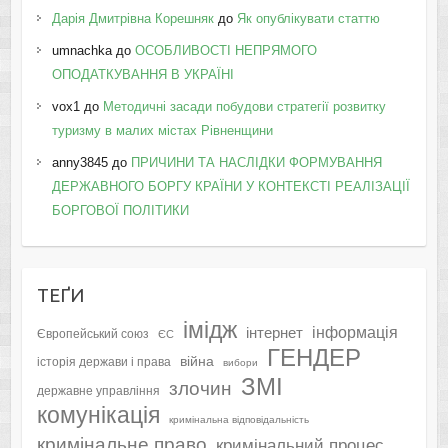
Дарія Дмитрівна Корешняк
до
Як опублікувати статтю
umnachka
до
ОСОБЛИВОСТІ НЕПРЯМОГО
ОПОДАТКУВАННЯ В УКРАЇНІ
vox1
до
Методичні засади побудови стратегії розвитку
туризму в малих містах Рівненщини
anny3845
до
ПРИЧИНИ ТА НАСЛІДКИ ФОРМУВАННЯ
ДЕРЖАВНОГО БОРГУ КРАЇНИ У КОНТЕКСТІ РЕАЛІЗАЦІЇ
БОРГОВОЇ ПОЛІТИКИ
ТЕҐИ
імідж
інформація
інтернет
Європейський союз
ЄС
ГЕНДЕР
війна
історія держави і права
вибори
ЗМІ
злочин
державне управління
комунікація
кримінальна відповідальність
кримінальне право
кримінальний процес