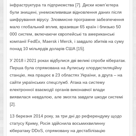
інфраструктура та підприємства [7]. Диски комп’ютера
були знищені, унеможлививши відновлення даних після
шифрування вірусу. Зловмисне програмне забезпечення
мало глобальний вплив, вразивши 65 країн і близько 50
000 систем, включаючи європейські та американські
компанії FedEx, Maersk і Merck, і завдало збитків на суму
понад 10 мільярдів доларів США [15].
У 2018 і 2021 роках відбулися дві великі спроби кібератак.
Перша була спрямована на Аулиську хлордистиляційну
станцію, яка працює в 23 областях України, а друга – на
сайти українських спецслужб. Атака на систему
електронної взаємодії органів виконавчої влади
виявилася невдалою, але змогла завдати шкоди системі
[2].
13 березня 2014 року, за три дні до референдуму щодо
статусу Криму, Росія здійснила восьмихвилинну
кібератаку DDoS, спрямовану на дестабілізацію