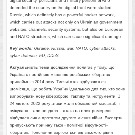
digital security, politicians and military personnel who
defended the country on the digital front were studied.
Russia, which definitely has a powerful hacker network,
which carries out attacks not only on Ukrainian government
websites, channels, security systems, but also on European
and NATO structures, which can cause significant damage.
Key words:
Ukraine, Russia, war, NATO, cyber attacks,
cyber defense, EU, DDoS.
Актуальність теми
дослідження полягає у тому, що
Україна є постійною мішенню російських кібератак
принаймні з 2014 року. Тисячі атак відбуваються
щомісяця, що робить Україну ідеальною для тих, хто хоче
випробувати нову кіберзброю, тактику та інструменти. З
24 лютого 2022 року атаки мали обмежений масштаб, і
очікувана – але невдала – атака на електромережі
відбулася лише протягом другого місяця війни. Експерти
припускають причину такої «помітної відсутності»
кібератак. Пояснення варіюються від високого рівня