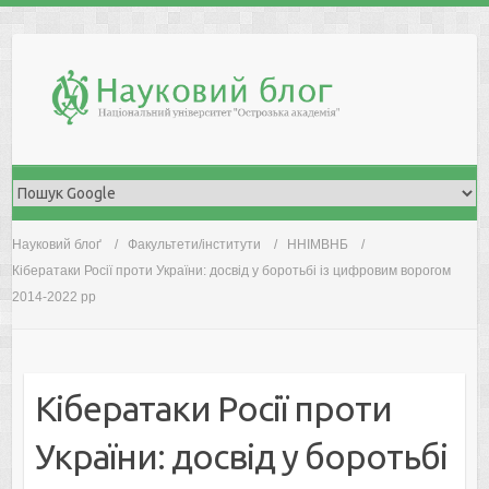
Skip
to
content
Науковий блоґ
Факультети/інститути
ННІМВНБ
Кібератаки Росії проти України: досвід у боротьбі із цифровим ворогом
2014-2022 рр
Кібератаки Росії проти
України: досвід у боротьбі