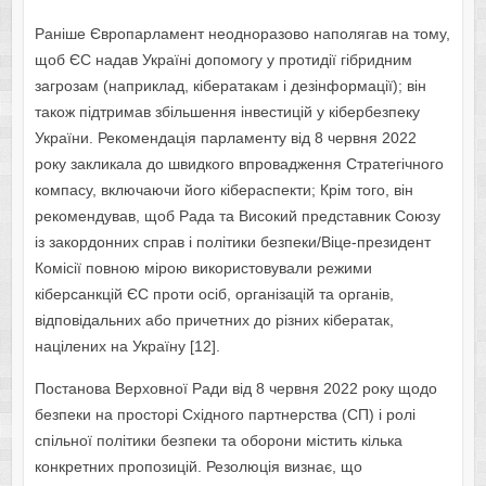
Раніше Європарламент неодноразово наполягав на тому,
щоб ЄС надав Україні допомогу у протидії гібридним
загрозам (наприклад, кібератакам і дезінформації); він
також підтримав збільшення інвестицій у кібербезпеку
України. Рекомендація парламенту від 8 червня 2022
року закликала до швидкого впровадження Стратегічного
компасу, включаючи його кібераспекти; Крім того, він
рекомендував, щоб Рада та Високий представник Союзу
із закордонних справ і політики безпеки/Віце-президент
Комісії повною мірою використовували режими
кіберсанкцій ЄС проти осіб, організацій та органів,
відповідальних або причетних до різних кібератак,
націлених на Україну [12].
Постанова Верховної Ради від 8 червня 2022 року щодо
безпеки на просторі Східного партнерства (СП) і ролі
спільної політики безпеки та оборони містить кілька
конкретних пропозицій. Резолюція визнає, що