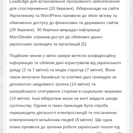
LoadEdge для встановлення програмного забезпечення
для спостереження (20 березня). Кібернапади на сайти
Укртелекому та WordPress призвели до збою зв’язку та
обмеження доступу до фінансових та державних сайтів
(28 березня). 30 березня викрадач інформації
MarsStealer отримав доступ до облікових даних
українських громадян та організацій [5].
Подібним чином у квітні хакери витягли конфіденційну
інформацію та облікові дані користувачів від українського
уряду (2 та 7 квітня) та медіа-структур (7 квітня). Вони
також вилучали банківські та платіжні дані громадян за
допомогою шкідливого трояна (14 квітня) та
шахрайського опитування сторінки в соціальних мережах
(19 квітня). Інші кібератаки мали на меті завдати шкоди
суспільству. Одним із таких прикладів була спроба
перешкодити діяльності електростанцій та постачанню
електроенергії мільйонам людей (8 квітня). Ще одна
атака призвела до зупинки роботи української пошти під