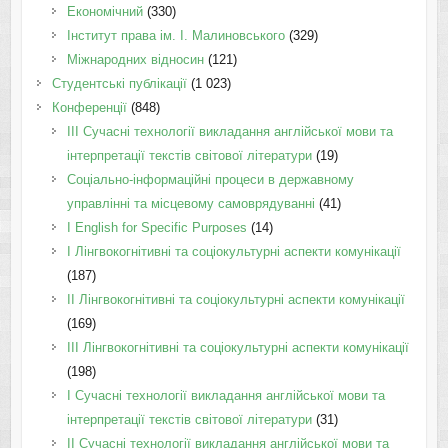
Економічний
(330)
Інститут права ім. І. Малиновського
(329)
Міжнародних відносин
(121)
Студентські публікації
(1 023)
Конференції
(848)
III Сучасні технології викладання англійської мови та
інтерпретації текстів світової літератури
(19)
Соціально-інформаційні процеси в державному
управлінні та місцевому самоврядуванні
(41)
І English for Specific Purposes
(14)
I Лінгвокогнітивні та соціокультурні аспекти комунікації
(187)
IІ Лінгвокогнітивні та соціокультурні аспекти комунікації
(169)
IІI Лінгвокогнітивні та соціокультурні аспекти комунікації
(198)
I Cучасні технології викладання англійської мови та
інтерпретації текстів світової літератури
(31)
II Cучасні технології викладання англійської мови та