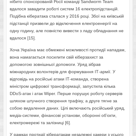
нібито спонсорованій Росії команді Sandworm Team
вдалося завадити роботі систем 16 електропідстанцій.
Подібна кібератака сталася у 2016 році. Збої на київській
підстанції призвели до відключення електроенергії на
одну годину, але повністю вивести з ладу обладнання не
вдалося [15].
Хоча Україна має обмежені можливості протидії нападам,
вона намагається посилити свій кіберзахист за
допомогою зовнішньої допомоги. Уряд зібрав
міжнародних волонтерів для формування ІТ-армії. У
відповідь на російські атаки ІТ-команда, створена
міністром цифрової трансформації, запустила кілька
DDoS-атак і атак Wiper. Перше порушує роботу серверів
шляхом штучного створення трафіку, а друге тягне за
собою видалення даних. Цілі включають російський уряд,
медіа-системи, фінансові установи, оборонні об’єкти,
електромережі та залізниці [6].
У рамках протидії кібератакам незалежні хакери з усього