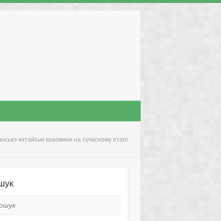
нсько-китайські взаємини на сучасному етапі
шук
ук