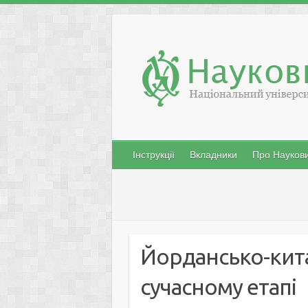
Skip
to
content
Інструкції
Вкладники
Про Наукови
Йордансько-кита
сучасному етапі