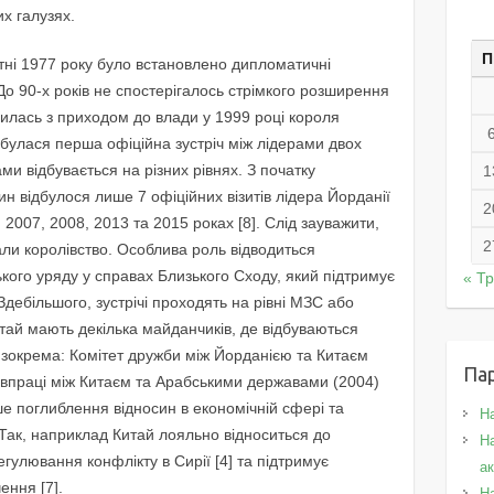
х галузях.
П
ітні 1977 року було встановлено дипломатичні
о 90-х років не спостерігалось стрімкого розширення
нилась з приходом до влади у 1999 році короля
ідбулася перша офіційна зустріч між лідерами двох
ами відбувається на різних рівнях. З початку
1
 відбулося лише 7 офіційних візитів лідера Йорданії
2
 2007, 2008, 2013 та 2015 роках [8]. Слід зауважити,
2
вали королівство. Особлива роль відводиться
кого уряду у справах Близького Сходу, який підтримує
« Т
Здебільшого, зустрічі проходять на рівні МЗС або
итай мають декілька майданчиків, де відбуваються
, зокрема: Комітет дружби між Йорданією та Китаєм
Па
півпраці між Китаєм та Арабськими державами (2004)
е поглиблення відносин в економічній сфері та
Н
 Так, наприклад Китай лояльно відноситься до
На
егулювання конфлікту в Сирії [4] та підтримує
а
ння [7].
Н