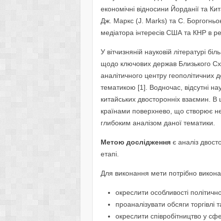
економічні відносини Йорданії та Кит
Дж. Маркс (J. Marks) та С. Боргогнь
медіатора інтересів США та КНР в рег
У вітчизняній науковій літературі бі
щодо ключових держав Близького Схо
аналітичного центру геополітичних 
тематикою [1]. Водночас, відсутні н
китайських двосторонніх взаємин. В 
країнами поверхнево, що створює не
глибоким аналізом даної тематики.
Метою дослідження
є аналіз двост
етапі.
Для виконання мети потрібно викона
окреслити особливості політичн
проаналізувати обсяги торгівлі т
окреслити співробітництво у сфе