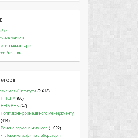
д
ійти
річка записів
річка коментарів
ordPress.org
егорії
культети/інститути
(2 618)
ННІСГМ
(50)
ННІМВНБ
(47)
Політико-інформаційного менеджменту
(414)
Романо-германських мов
(1 022)
Лексикографічна лабораторія