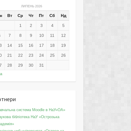
ЛИПЕНЬ 2026
н
Вт
Ср
Чт
Пт
Сб
Нд
1
2
3
4
5
6
7
8
9
10
11
12
3
14
15
16
17
18
19
0
21
22
23
24
25
26
7
28
29
30
31
ра
ртнери
авчальна система Moodle в НаУ«ОА»
укова бібліотека НаУ «Острозька
кадемія»
аціональний університет «Острозька