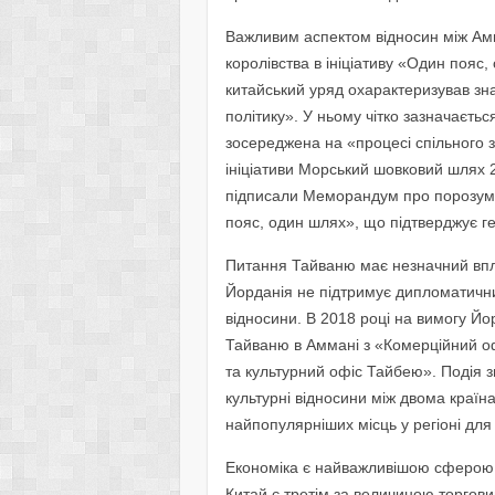
Важливим аспектом відносин між Ам
королівства в ініціативу «Один пояс, 
китайський уряд охарактеризував зн
політику». У ньому чітко зазначаєтьс
зосереджена на «процесі спільного 
ініціативи Морський шовковий шлях 2
підписали Меморандум про порозумін
пояс, один шлях», що підтверджує гео
Питання Тайваню має незначний впли
Йорданія не підтримує дипломатичних
відносини. В 2018 році на вимогу Йо
Тайваню в Аммані з «Комерційний оф
та культурний офіс Тайбею». Подія з
культурні відносини між двома країна
найпопулярніших місць у регіоні для 
Економіка є найважливішою сферою с
Китай є третім за величиною торгов