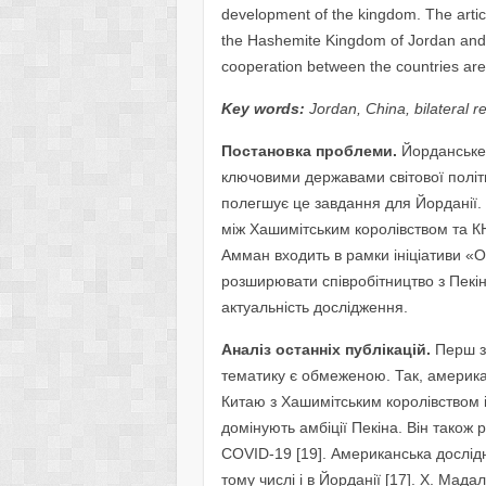
development of the kingdom. The article
the Hashemite Kingdom of Jordan and 
cooperation between the countries are
Key words:
Jordan, China, bilateral r
Постановка проблеми.
Йорданське 
ключовими державами світової політи
полегшує це завдання для Йорданії. 
між Хашимітським королівством та К
Амман входить в рамки ініціативи «О
розширювати співробітництво з Пекі
актуальність дослідження.
Аналіз останніх публікацій.
Перш за
тематику є обмеженою. Так, американ
Китаю з Хашимітським королівством і
домінують амбіції Пекіна. Він також 
COVID-19 [19]. Американська дослідни
тому числі і в Йорданії [17]. Х. Мада