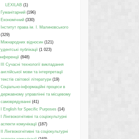
LEXILAB
(1)
Гуманітарний
(196)
Економічний
(330)
Інститут права ім. І. Малиновського
(329)
Міжнародних відносин
(121)
удентські публікації
(1 023)
онференції
(848)
III Сучасні технології викладання
англійської мови та інтерпретації
текстів світової літератури
(19)
Соціально-інформаційні процеси в
державному управлінні та місцевому
самоврядуванні
(41)
І English for Specific Purposes
(14)
I Лінгвокогнітивні та соціокультурні
аспекти комунікації
(187)
IІ Лінгвокогнітивні та соціокультурні
аспекти комунікації
(169)