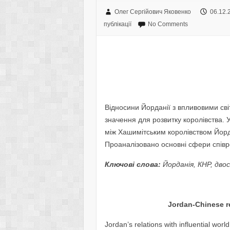
Олег Сергійович Яковенко
06.12.
публікації
No Comments
Відносини Йорданії з впливовими св
значення для розвитку королівства. 
між Хашимітським королівством Йор
Проаналізовано основні сфери співр
Ключові слова:
Йорданія, КНР, дво
Jordan-Chinese r
Jordan’s relations with influential wor