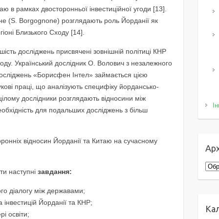
аю в рамках двосторонньої інвестиційної угоди [13].
оне (S. Borgognone) розглядають роль Йорданії як
іоні Близького Сходу [14].
льшість досліджень присвячені зовнішній політиці КНР
ду. Український дослідник О. Волович з незалежного
досліджень «Борисфен Інтел» займається цією
аукові праці, що аналізують специфіку йордансько-
цілому дослідники розглядають відносини між
Ін
обхідність для подальших досліджень з більш
оронніх відносин Йорданії та Китаю на сучасному
Арх
Архі
ти наступні
завдання:
ого діалогу між державами;
а інвестицій Йорданії та КНР;
Ка
рі освіти;