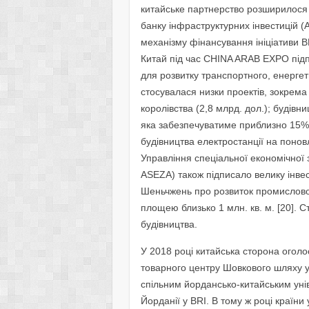
китайське партнерство розширилося 
банку інфраструктурних інвестицій (A
механізму фінансування ініціативи BR
Китай під час CHINA ARAB EXPO підп
для розвитку транспортного, енергет
стосувалася низки проектів, зокрема
королівства (2,8 млрд. дол.); будівн
яка забезпечуватиме приблизно 15% 
будівництва електростанції на поновл
Управління спеціальної економічної 
ASEZA) також підписало велику інве
Шеньчжень про розвиток промисловог
площею близько 1 млн. кв. м. [20]. С
будівництва.
У 2018 році китайська сторона огол
товарного центру Шовкового шляху у 
спільним йордансько-китайським уні
Йорданії у BRI. В тому ж році країн