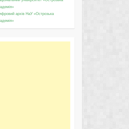
кадемія»
ифровий архів НаУ «Острозька
кадемія»