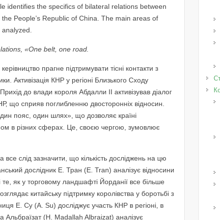
 identifies the specifics of bilateral relations between
the People’s Republic of China. The main areas of
 analyzed.
elations, «One belt, one road.
керівництво прагне підтримувати тісні контакти з
Ст
ки. Активізація КНР у регіоні Близького Сходу
К
Прихід до влади короля Абдалли II активізував діалог
НР, що сприяв поглибленню двосторонніх відносин.
дин пояс, один шлях», що дозволяє країні
ном в різних сферах. Це, своєю чергою, зумовлює
 все слід зазначити, що кількість досліджень на цю
ський дослідник Е. Тран (E. Tran) аналізує відносини
 те, як у торговому ландшафті Йорданії все більше
розглядає китайську підтримку королівства у боротьбі з
ця Е. Су (A. Su) досліджує участь КНР в регіоні, в
ла Альбраїзат (H. Madallah Albraizat) аналізує