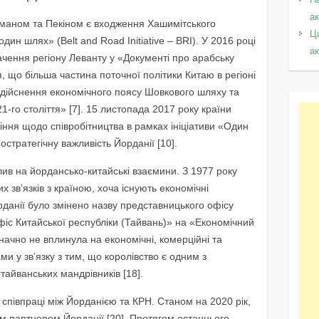
а
маном та Пекіном є входження Хашимітського
Ц
один шлях» (Belt and Road Initiative – BRI). У 2016 році
а
ачення регіону Леванту у «Документі про арабську
я, що більша частина поточної політики Китаю в регіоні
здійснення економічного поясу Шовкового шляху та
1-го століття» [7]. 15 листопада 2017 року країни
ня щодо співробітництва в рамках ініціативи «Один
стратегічну важливість Йорданії [10].
в на йордансько-китайські взаємини. З 1977 року
 зв’язків з країною, хоча існують економічні
рданії було змінено назву представницького офісу
іс Китайської республіки (Тайвань)» на «Економічний
начно не вплинула на економічні, комерційні та
ми у зв’язку з тим, що королівство є одним з
тайванських мандрівників [18].
півпраці між Йорданією та КРН. Станом на 2020 рік,
им партнером Йорданії [20]. Протягом останнього