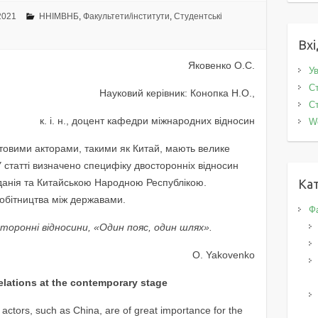
2021
ННІМВНБ
,
Факультети/інститути
,
Студентські
Вхі
Яковенко О.С.
Ув
Ст
Науковий керівник: Конопка Н.О.,
Ст
к. і. н., доцент кафедри міжнародних відносин
W
ітовими акторами, такими як Китай, мають велике
У статті визначено специфіку двосторонніх відносин
данія та Китайською Народною Республікою.
Кат
обітництва між державами.
Фа
сторонні відносини, «Один пояс, один шлях».
O. Yakovenko
elations at the contemporary stage
ld actors, such as China, are of great importance for the