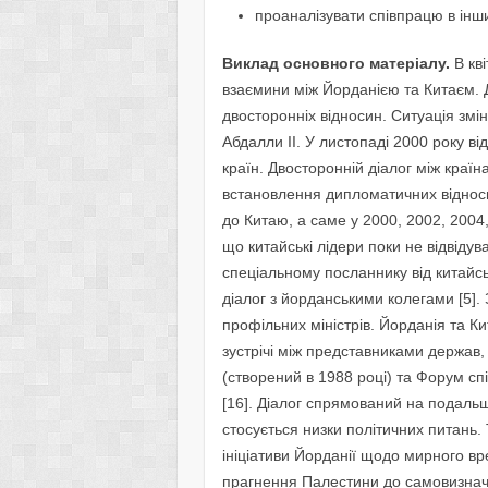
проаналізувати співпрацю в інши
Виклад основного матеріалу.
В кв
взаємини між Йорданією та Китаєм. Д
двосторонніх відносин. Ситуація змі
Абдалли II. У листопаді 2000 року в
країн. Двосторонній діалог між країн
встановлення дипломатичних відносин
до Китаю, а саме у 2000, 2002, 2004,
що китайські лідери поки не відвіду
спеціальному посланнику від китайсь
діалог з йорданськими колегами [5]. 
профільних міністрів. Йорданія та К
зустрічі між представниками держав
(створений в 1988 році) та Форум с
[16]. Діалог спрямований на подальш
стосується низки політичних питань.
ініціативи Йорданії щодо мирного вр
прагнення Палестини до самовизначе