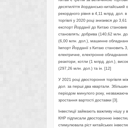
десятиліття йордансько-китайський об
рекордного рівня в 4,11 млрд. дол. 
торгівлі у 2020 році знизився до 3
експорт Йорданії до Китаю становив 
становлять: добрива (140,62 млн. дол
(6,00 млн. дол.), машинне обладнання,
Імпорт Йорданії з Китаю становить 3
електричне, електронне обладнання 
реактори, котли (1 млрд. дол.), висо
(297,26 млн. дол.) та ін. [12]
У 2021 році двостороння торгівля мі
дол. за перші два квартали. Збільше
періодом минулого року, незважаючи
зростання вартості доставки [3].
Інвестиції займають важливу нішу у 
КНР підписали двосторонню інвестицій
стимулювала ріст китайських інвести