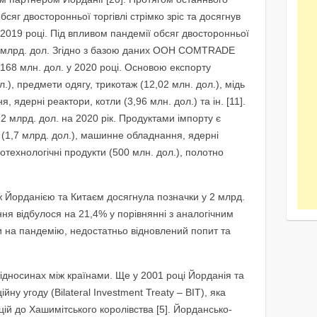
сяг двосторонньої торгівлі стрімко зріс та досягнув
в 2019 році. Під впливом пандемії обсяг двосторонньої
,61 млрд. дол. Згідно з базою даних ООН COMTRADE
168 млн. дол. у 2020 році. Основою експорту
.), предмети одягу, трикотаж (12,02 млн. дол.), мідь
 ядерні реактори, котли (3,96 млн. дол.) та ін. [11].
,2 млрд. дол. на 2020 рік. Продуктами імпорту є
(1,7 млрд. дол.), машинне обладнання, ядерні
котехнологічні продукти (500 млн. дол.), полотно
ж Йорданією та Китаєм досягнула позначки у 2 млрд.
ння відбулося на 21,4% у порівнянні з аналогічним
 на пандемію, недостатньо відновлений попит та
відносинах між країнами. Ще у 2001 році Йорданія та
ну угоду (Bilateral Investment Treaty – BIT), яка
цій до Хашимітського королівства [5]. Йордансько-