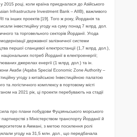
у 2015 році, коли країна приєдналася до Азійського
sian Infrastructure Investment Bank – AIIB), важливого
I та інших проектів [19]. Того ж року, Йорданія та
исали інвестиційну угоду на суму понад 7 млрд. дол.
ичного та торговельного секторів Йорданії. Угода
 модернізації державної залізничної системи
ицтва першої сланцевої електростанції (1,7 млрд. дол.),
національних потреб Йорданії в електроенергії;
юваних джерелах енергії (1 млрд. дол.) та ін.
зони Акаби (Aqaba Special Economic Zone Authority –
стиційну угоду з китайською Інвестиційною палатою
о та логістичного комплексу в портовому місті
таном на 2021 рік, ці проекти перебувають на стадії
осила про плани побудови Фуцзяньського морського
партнерстві з Міністерством транспорту Йорданії й
верситетом в Аммані, з метою посилення ролі
и уклали угоду на 31,5 млн. дол., що передбачала