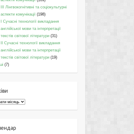
IІI Лінгвокогнітивні та соціокультурні
аспекти комунікації
(198)
I Cучасні технології викладання
англійської мови та інтерпретації
текстів світової літератури
(31)
II Cучасні технології викладання
англійської мови та інтерпретації
текстів світової літератури
(19)
ші
(7)
іви
ви
лендар