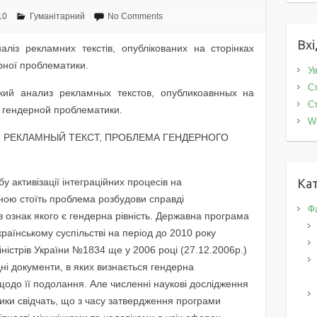
10
Гуманітарний
No Comments
Вхі
наліз рекламних текстів, опублікованих на сторінках
рної проблематики.
Ув
Ст
ский анализ рекламных текстов, опубликоавнных на
Ст
 гендерной проблематики.
W
МА, РЕКЛАМНЫЙ ТЕКСТ, ПРОБЛЕМА ГЕНДЕРНОГО
у активізації інтеграційних процесів на
Кат
ною стоїть проблема розбудови справді
Фа
з ознак якого є гендерна рівність. Державна програма
країнському суспільстві на період до 2010 року
ністрів України №1834 ще у 2006 році (27.12.2006р.)
дні документи, в яких визнається гендерна
 щодо її подолання. Але численні наукові дослідження
вістики свідчать, що з часу затвердження програми