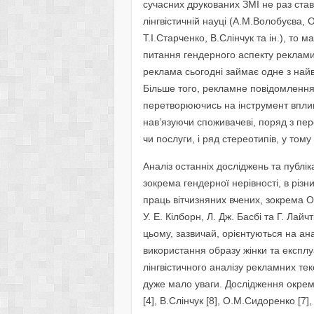
сучасних друкованих ЗМІ не раз став
лінгвістичній науці (А.М.Волобуєва,
Т.І.Старченко, В.Слінчук та ін.), то
питання гендерного аспекту реклами,
реклама сьогодні займає одне з найв
Більше того, рекламне повідомлення
перетворюючись на інструмент впливу
нав’язуючи споживачеві, поряд з пер
чи послуги, і ряд стереотипів, у тому
Аналіз останніх досліджень та публі
зокрема гендерної нерівності, в різ
праць вітчизняних вчених, зокрема О
У. Е. Кілборн, Л. Дж. Басбі та Г. Лай
цьому, зазвичай, орієнтуються на а
використання образу жінки та експлу
лінгвістичного аналізу рекламних те
дуже мало уваги. Дослідження окрем
[4], В.Слінчук [8], О.М.Сидоренко [7