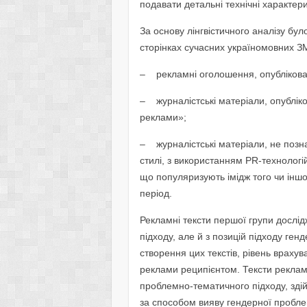
подавати детальні технічні характерис
За основу лінгвістичного аналізу бул
сторінках сучасних україномовних ЗМ
– рекламні оголошення, опублікован
– журналістські матеріали, опублік
реклами»;
– журналістські матеріали, не позн
стилі, з використанням PR-технологі
що популяризують імідж того чи інш
період.
Рекламні тексти першої групи дослі
підходу, але й з позицій підходу ге
створення цих текстів, рівень враху
реклами реципієнтом. Тексти реклами
проблемно-тематичного підходу, зді
за способом вияву гендерної проблем