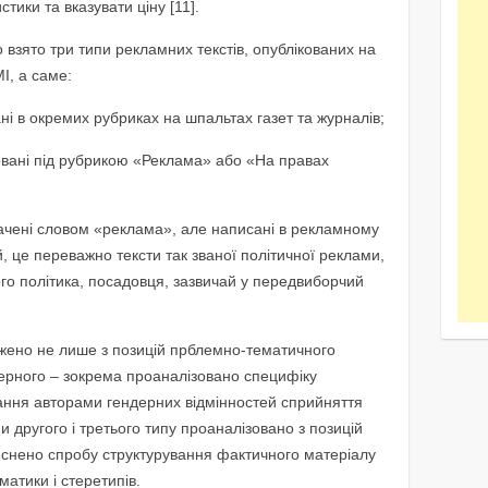
тики та вказувати ціну [11].
о взято три типи рекламних текстів, опублікованих на
І, а саме:
і в окремих рубриках на шпальтах газет та журналів;
овані під рубрикою «Реклама» або «На правах
ачені словом «реклама», але написані в рекламному
й, це переважно тексти так званої політичної реклами,
ого політика, посадовця, зазвичай у передвиборчий
джено не лише з позицій прблемно-тематичного
ндерного – зокрема проаналізовано специфіку
вання авторами гендерних відмінностей сприйняття
 другого і третього типу проаналізовано з позицій
йснено спробу структурування фактичного матеріалу
атики і стеретипів.