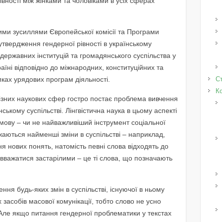
вності між жінками та чоловіками в усіх сферах
ьними зусиллями Європейської комісії та Програми
утвердження гендерної рівності в українському
 державних інституцій та громадянського суспільства у
раїні відповідно до міжнародних, конституційних та
мках урядових програм діяльності.
Ст
К
ізних наукових сфер гостро постає проблема вивчення
нському суспільстві. Лінгвістична наука в цьому аспекті
 мову – чи не найважливіший інструмент соціальної
ажаються найменші зміни в суспільстві – наприклад,
я нових понять, натомість певні слова відходять до
 вважатися застарілими – це ті слова, що позначають
я будь-яких змін в суспільстві, існуючої в ньому
 засобів масової комунікації, тобто слово не усно
 Але якщо питання гендерної проблематики у текстах