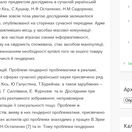
ало предметом досліджень в сучасній українській
 О.Кісь, С.Кушнір, Н.Ф.Остапенко, Н.М.Сидоренко,
 майже зовсім поза увагою дослідників залишилося
 опублікованої на сторінках сучасної періодики. Адже
ажливіших місць у засобах масової комунікації.
 все частіше втрачає ознаки інформативності,
 на свідомість споживача, стає засобом маніпуляції,
еконанням необхідності купівлі того чи іншого товару
 числі й гендерних.
Ін
кацій. Проблемі гендерної проблематики в рекламі,
них сферах сучасної української науки присвячено ряд
.Кісь, Ю.Галустяна, Т.Бурейчак, а також зарубіжних –
Арх
чті, Г. Саллівана, Е. Фурнхем та ін. Дослідники при
наліз рекламного зображення, неправомірне
Архі
атацію її сексуальності тощо. Проблемі ж
кстів, вияву в них гендерної проблематики, присвячено
их аспектів цієї проблеми знаходимо у працях В.Зірки
Ка
], Н.Остапенко [7] та ін. Тому проблема гендерних