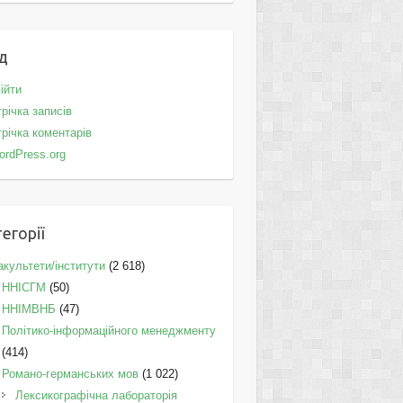
д
ійти
річка записів
річка коментарів
ordPress.org
егорії
культети/інститути
(2 618)
ННІСГМ
(50)
ННІМВНБ
(47)
Політико-інформаційного менеджменту
(414)
Романо-германських мов
(1 022)
Лексикографічна лабораторія