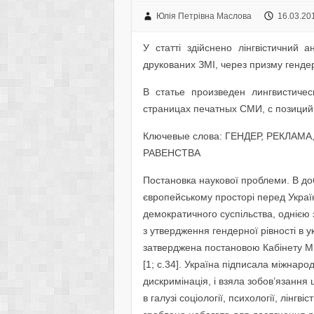
Юлія Петрівна Маслова
16.03.20
У статті здійснено лінгвістичний а
друкованих ЗМІ, через призму генде
В статье произведен лингвистиче
страницах печатных СМИ, с позиций
Ключевые слова: ГЕНДЕР, РЕКЛА
РАВЕНСТВА
Постановка наукової проблеми. В доб
європейському просторі перед Украї
демократичного суспільства, однією 
з утвердження гендерної рівності в у
затверджена постановою Кабінету Мі
[1; с.34]. Україна підписала міжнаро
дискримінація, і взяла зобов’язання
в галузі соціології, психології, лінг