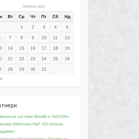
ЛИПЕНЬ 2026
н
Вт
Ср
Чт
Пт
Сб
Нд
1
2
3
4
5
6
7
8
9
10
11
12
3
14
15
16
17
18
19
0
21
22
23
24
25
26
7
28
29
30
31
ра
ртнери
авчальна система Moodle в НаУ«ОА»
укова бібліотека НаУ «Острозька
кадемія»
аціональний університет «Острозька