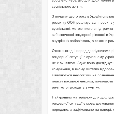
зроблено небагато для досягнення рі
суспільного життя.
З початку цього року в Україні спіл
розвитку ООН реалізується проект з 
суспільстві, метою якого є підтримка
забезпеченні гендерної рівності в Ук
внутрішніх зобов’язань, а також в ра
Отож сьогодні перед дослідниками р
гендерної ситуації в сучасному украї
не є винятком. Адже вона досліджує
комунікації, в якому миттєво відобр
з’являються неологізми на позначенн
пласту пасивної лексики, починають
речі, котрі виходять з ужитку.
Найкращим матеріалом для дослідженн
гендерної ситуації є мова друкованих
передане, а зафіксоване на папері.