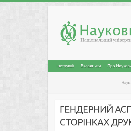
Skip
to
content
Інструкції
Вкладники
Про Наукови
Науко
ГЕНДЕРНИЙ АС
СТОРІНКАХ ДРУ