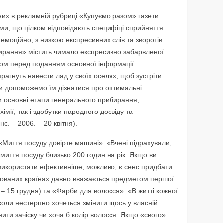
них в рекламній рубриці «Купуємо разом» газети
ими, що цілком відповідають специфіці сприйняття
емоційно, з низкою експресивних слів та зворотів.
ирання» містить чимало експресивно забарвленої
пом перед поданням основної інформації:
агнуть навести лад у своїх оселях, щоб зустріти
 ми допоможемо їм дізнатися про оптимальні
ти основні етапи генерального прибирання,
імії, так і здобутки народного досвіду та
є. – 2006. – 20 квітня).
і «Миття посуду довірте машині»: «Вчені підрахували,
 миття посуду близько 200 годин на рік. Якщо ви
використати ефективніше, можливо, є сенс придбати
зованих країнах давно вважається предметом першої
. – 15 грудня) та «Фарби для волосся»: «В житті кожної
 коли нестерпно хочеться змінити щось у власній
нити зачіску чи хоча б колір волосся. Якщо «свого»