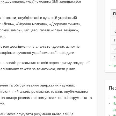
сних друкованих україномовних ЗМІ залишається
П
 тексти, опубліковані в сучасній українській
ет «День», «Україна молода», «Дзеркало тижня»,
кий замок», місцевої газети «Рівне вечірнє»,
н.).
1
Метою дослідження є аналіз гендерних аспектів
2
 сторінках сучасної україномовної періодики.
2
 – аналіз рекламних текстів через призму гендерної
« Т
лізованих текстів за тематикою, вияв у них
ження та обґрунтування одержаних наукових
Па
нгвістичний аналіз рекламних текстів, опублікованих
Н
гу на явище реклами як комунікативного інструмента та
На
тів.
а
ами може слугувати розуміння цього явища
Н