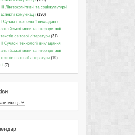
IІI Лінгвокогнітивні та соціокультурні
аспекти комунікації
(198)
I Cучасні технології викладання
англійської мови та інтерпретації
текстів світової літератури
(31)
II Cучасні технології викладання
англійської мови та інтерпретації
текстів світової літератури
(19)
ші
(7)
іви
ви
лендар