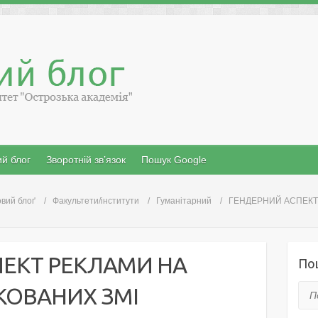
й блог
Зворотній зв’язок
Пошук Google
вий блоґ
Факультети/інститути
Гуманітарний
ГЕНДЕРНИЙ АСПЕКТ 
ПЕКТ РЕКЛАМИ НА
По
КОВАНИХ ЗМІ
Пош