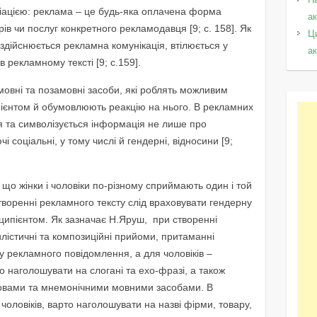
ацією: реклама – це будь-яка оплачена форма
а
рів чи послуг конкретного рекламодавця [9; с. 158]. Як
Ц
 здійснюється рекламна комунікація, втілюється у
а
в рекламному тексті [9; с.159].
 мовні та позамовні засоби, які роблять можливим
пієнтом й обумовлюють реакцію на нього. В рекламних
ься та символізується інформація не лише про
і соціальні, у тому числі й гендерні, відносини [9;
 що жінки і чоловіки по-різному сприймають один і той
 створенні рекламного тексту слід враховувати гендерну
ципієнтом. Як зазначає Н.Яруш, при створенні
лістичні та композиційні прийоми, притаманні
у рекламного повідомлення, а для чоловіків –
о наголошувати на слогані та ехо-фразі, а також
ловами та мнемонічними мовними засобами. В
чоловіків, варто наголошувати на назві фірми, товару,