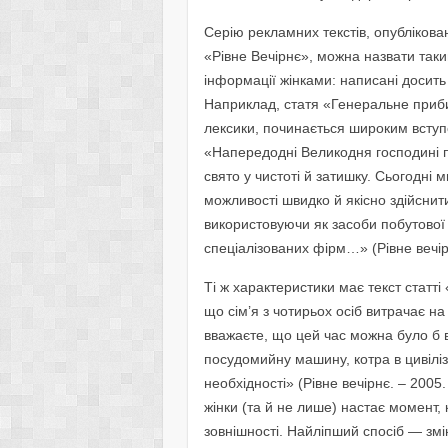
Серію рекламних текстів, опублікова
«Рівне Вечірнє», можна назвати так
інформації жінками: написані досить 
Наприклад, статя «Генеральне приб
лексики, починається широким всту
«Напередодні Великодня господині пр
свято у чистоті й затишку. Сьогодні
можливості швидко й якісно здійсни
використовуючи як засоби побутової х
спеціалізованих фірм…» (Рівне вечірн
Ті ж характеристики має текст статт
що сім’я з чотирьох осіб витрачає на
вважаєте, що цей час можна було б 
посудомийну машину, котра в цивілі
необхідності» (Рівне вечірнє. – 2005
жінки (та й не лише) настає момент,
зовнішності. Найліпший спосіб — змі