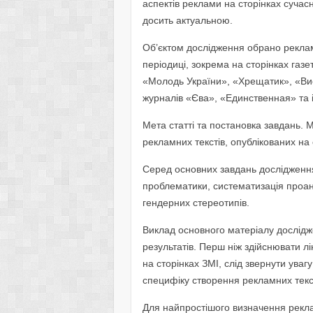
аспектів реклами на сторінках суча
досить актуальною.
Об’єктом дослідження обрано рекламні
періодиці, зокрема на сторінках газ
«Молодь України», «Хрещатик», «Висо
журналів «Єва», «Единственная» та і
Мета статті та постановка завдань. 
рекламних текстів, опублікованих на
Серед основних завдань дослідження
проблематики, систематизація проана
гендерних стереотипів.
Виклад основного матеріалу дослід
результатів. Перш ніж здійснювати лі
на сторінках ЗМІ, слід звернути ува
специфіку створення рекламних текс
Для найпростішого визначення рекл