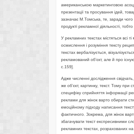
американською маркетинговою асоці
презентації та просування ідей, това
зазначає М.Томська, те, заради чого
продукті рекламної діяльності, тобто 
У рекламних текстах містяться всі ті
осмислення і розуміння тексту реци
текстах вербалізується, візуалізуєт
рекламований об’єкт, але й про існуюч
с.159].
Адже численні дослідження свідчать,
же об’єкт, картинку, текст. Тому при
специфіку сприйняття інформації ре
реклами для жінок варто обирати сти
емоційному підходу написання текст
фактичного. Зокрема, для жінок варт
збагачувати текст експресивними с
рекламних текстах, розрахованих на 