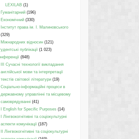
LEXILAB
(1)
Гуманітарний
(196)
Економічний
(330)
Інститут права ім. І. Малиновського
(329)
Міжнародних відносин
(121)
удентські публікації
(1 023)
онференції
(848)
III Сучасні технології викладання
англійської мови та інтерпретації
текстів світової літератури
(19)
Соціально-інформаційні процеси в
державному управлінні та місцевому
самоврядуванні
(41)
І English for Specific Purposes
(14)
I Лінгвокогнітивні та соціокультурні
аспекти комунікації
(187)
IІ Лінгвокогнітивні та соціокультурні
аспекти комунікації
(169)