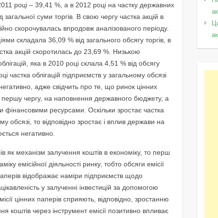
011 році – 39,41 %, а в 2012 році на частку державних
а
 загальної суми торгів. В свою чергу частка акцій в
Ц
тійно скорочувалась впродовж аналізованого періоду.
а
ціями складала 36,09 % від загального обсягу торгів, в
астка акцій скоротилась до 23,69 %. Низькою
лігацій, яка в 2010 році склала 4,51 % від обсягу
році частка облігацій підприємств у загальному обсязі
негативно, адже свідчить про те, що ринок цінних
в першу чергу, на наповнення державного бюджету, а
и фінансовими ресурсами. Оскільки зростає частка
у обсязі, то відповідно зростає і вплив держави на
юється негативно.
в як механізм залучення коштів в економіку, то перш
міку емісійної діяльності ринку, тобто обсяги емісії
 паперів відображає наміри підприємств щодо
зацікавленість у залученні інвестицій за допомогою
місії цінних паперів сприяють, відповідно, зростанню
ння коштів через інструмент емісії позитивно впливає