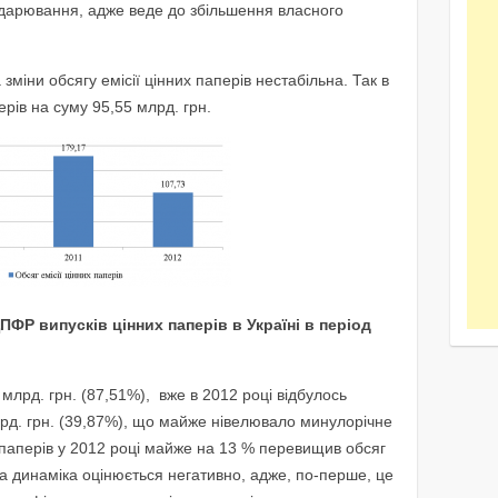
подарювання, адже веде до збільшення власного
міни обсягу емісії цінних паперів нестабільна. Так в
рів на суму 95,55 млрд. грн.
ПФР випусків цінних паперів в Україні в період
2 млрд. грн. (87,51%), вже в 2012 році відбулось
лрд. грн. (39,87%), що майже нівелювало минулорічне
х паперів у 2012 році майже на 13 % перевищив обсяг
ака динаміка оцінюється негативно, адже, по-перше, це