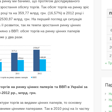
на ринку ми бачимо, що протягом досліджуваного
зростання обсягу торгів. Так обсяг торгів на ринку зріс
році та на 359,77 млрд. грн. (16,57%) в 2012 році і
П
 2530,87 млрд. грн. На перший погляд ця ситуація
а її розвиток, так як темпи зростання ринку цінних
но з ВВП: обсяг торгів на ринку цінних паперів
же у два рази.
1
2
2
« Т
Па
торгів на ринку цінних паперів та ВВП в Україні за
-2012 рр., млрд. грн.
Н
На
ктури торгів за видами цінних паперів, то основну
а
авними цінними паперами. Так в 2010 році на їх частку
Н