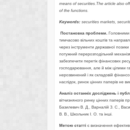
means of securities.The article also o
of the functions.
Keywords:
securities markets, securit
Постановка проблеми.
Головними 
тимчасово вільних коштів та направ
через інструменти державної позики 
потужний перерозподільний механізм
забезпечити перетік фінансових рес
господарювання, але й між цілими га
нерозвинений і як складовій фінанс
наслідок, ринок цінних паперів не ви
Аналіз останніх досліджень і публ
вітчизняного ринку цінних паперів пр
Базилевич В. Д., Варналій З. C., Вас
В. В., Школьник І. О. та інші.
Метою статті
є визначення ефектив