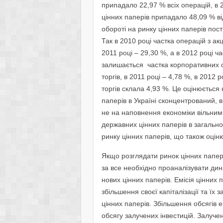
припадало 22,97 % всіх операцій, в 2
цінних паперів припадало 48,09 % від
обороті на ринку цінних паперів пос
Так в 2010 році частка операцій з ак
2011 році – 29,30 %, а в 2012 році ч
залишається частка корпоративних об
торгів, в 2011 році – 4,78 %, в 2012 
торгів склала 4,93 %. Це оцінюється 
паперів в Україні сконцентрований, 
не на наповнення економіки вільним
державних цінних паперів в загальном
ринку цінних паперів, що також оцін
Якщо розглядати ринок цінних папері
за все необхідно проаналізувати дина
нових цінних паперів. Емісія цінних
збільшення своєї капіталізації та їх 
цінних паперів. Збільшення обсягів е
обсягу залучених інвестицій. Залуче