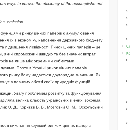
ffers ways to imrove the efficiency of the accomplishment
ies, emission.
функціями ринку цінних паперів є акумулювання
лення їх в економіку, наповнення державного бюджету
Ст
та підвищення ліквідності. Ринок цінних паперів – це
К
, який спроможний швидко та без значних витрат
урсів не лише між окремими суб’єктами
лузями. Проте в Україні ринок цінних паперів
ового ринку йому надається другорядне значення. Як
конує в повному обсязі своїх природніх функцій.
ікацій.
Увагу проблемам розвитку та функціонування
иділяла велика кількість українських вчених, зокрема
илик О. Д., Корнєєв В. В., Мозговий О. М., Оскольський
ності виконання функцій ринком цінних паперів