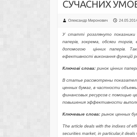
СУЧАСНИХ УМО
Олександр Миронович
24.05.201
У статті розглянуто показники
паперів, зокрема, обсяги торгів, 
допомогою цінних паперів. Та
ефективності виконання функцій ри
Ключові слова:
ринок цінних паперів
В статье рассмотрены показател
ценных бумаг, в частности объемы
финансовых ресурсов с помощью ц
повышения эффективности выполн
Ключевые слова:
рынок ценных бум
The article deals with the indixes of e
securities market, in particular,it dea