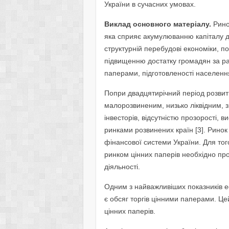
України в сучасних умовах.
Виклад основного матеріалу.
Рино
яка сприяє акумулюванню капіталу дл
структурній перебудові економіки, по
підвищенню достатку громадян за ра
паперами, підготовленості населення
Попри двадцятирічний період розвитк
малорозвиненим, низько ліквідним, з
інвесторів, відсутністю прозорості,
ринками розвинених країн [3]. Рино
фінансової системи України. Для то
ринком цінних паперів необхідно пр
діяльності.
Одним з найважливіших показників е
є обсяг торгів цінними паперами. Це
цінних паперів.