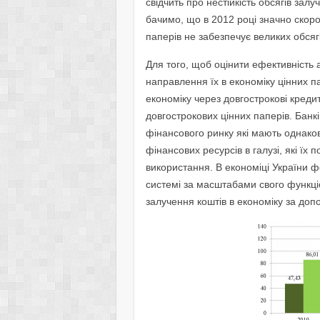
свідчить про нестійкість обсягів зал
бачимо, що в 2012 році значно скорот
паперів не забезпечує великих обсяг
Для того, щоб оцінити ефективність
направлення їх в економіку цінних п
економіку через довгострокові креди
довгострокових цінних паперів. Бан
фінансового ринку які мають однако
фінансових ресурсів в галузі, які їх
використання. В економіці України ф
системі за масштабами свого функціо
залучення коштів в економіку за доп