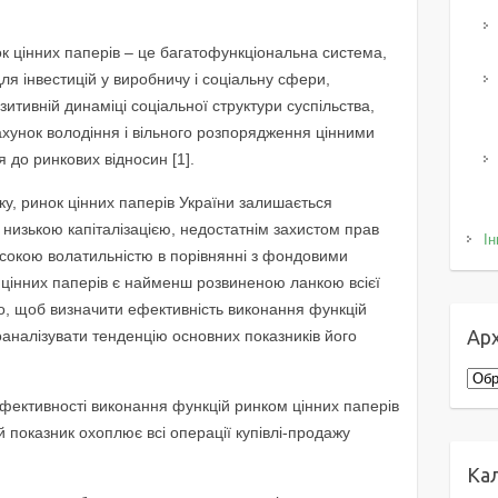
к цінних паперів – це багатофункціональна система,
я інвестицій у виробничу і соціальну сфери,
зитивній динаміці соціальної структури суспільства,
хунок володіння і вільного розпорядження цінними
 до ринкових відносин [1].
у, ринок цінних паперів України залишається
 низькою капіталізацією, недостатнім захистом прав
Ін
 високою волатильністю в порівнянні з фондовими
к цінних паперів є найменш розвиненою ланкою всієї
го, щоб визначити ефективність виконання функцій
Арх
оаналізувати тенденцію основних показників його
Архі
фективності виконання функцій ринком цінних паперів
й показник охоплює всі операції купівлі-продажу
Ка