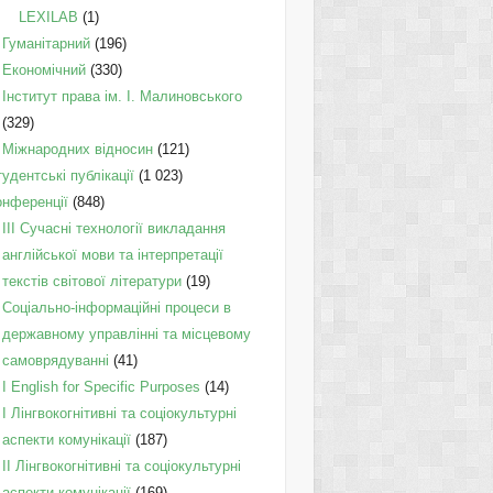
LEXILAB
(1)
Гуманітарний
(196)
Економічний
(330)
Інститут права ім. І. Малиновського
(329)
Міжнародних відносин
(121)
удентські публікації
(1 023)
онференції
(848)
III Сучасні технології викладання
англійської мови та інтерпретації
текстів світової літератури
(19)
Соціально-інформаційні процеси в
державному управлінні та місцевому
самоврядуванні
(41)
І English for Specific Purposes
(14)
I Лінгвокогнітивні та соціокультурні
аспекти комунікації
(187)
IІ Лінгвокогнітивні та соціокультурні
аспекти комунікації
(169)