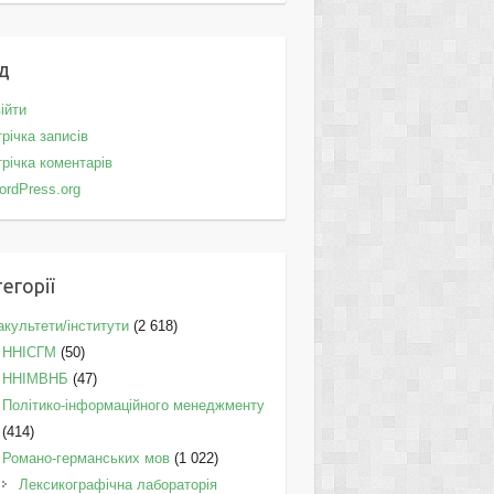
д
ійти
річка записів
річка коментарів
ordPress.org
егорії
культети/інститути
(2 618)
ННІСГМ
(50)
ННІМВНБ
(47)
Політико-інформаційного менеджменту
(414)
Романо-германських мов
(1 022)
Лексикографічна лабораторія