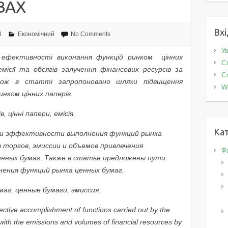
ВАХ
Вхі
4
Економічний
No Comments
Ув
 ефективності виконання функцій ринком цінних
Ст
емісії та обсягів залучення фінансових ресурсів за
Ст
кож в статті запропоновано шляхи підвищення
W
нком цінних паперів.
, цінні папери, емісія.
Кат
и эффективности выполнения функций рынка
 торгов, эмиссии и объемов привлечения
Фа
енн
ых
бумаг. Также в статье предложены пути
ения функций рынка ценных бумаг.
аг, ценные бумаги, эмиссия.
ffective accomplishment of functions carried out by the
ls with the emissions and volumes of financial resources by