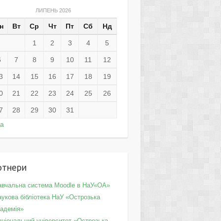
ЛИПЕНЬ 2026
н
Вт
Ср
Чт
Пт
Сб
Нд
1
2
3
4
5
6
7
8
9
10
11
12
3
14
15
16
17
18
19
0
21
22
23
24
25
26
7
28
29
30
31
ра
ртнери
авчальна система Moodle в НаУ«ОА»
укова бібліотека НаУ «Острозька
кадемія»
аціональний університет «Острозька