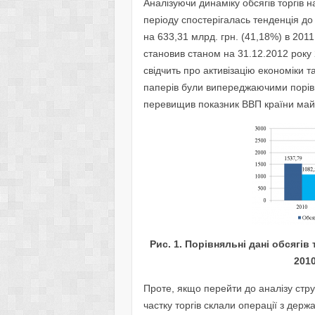
Аналізуючи динаміку обсягів торгів 
періоду спостерігалась тенденція до 
на 633,31 млрд. грн. (41,18%) в 2011 
становив станом на 31.12.2012 року
свідчить про активізацію економіки т
паперів були випереджаючими порівня
перевищив показник ВВП країни май
Рис. 1. Порівняльні дані обсягів 
2010
Проте, якщо перейти до аналізу стру
частку торгів склали операції з держ