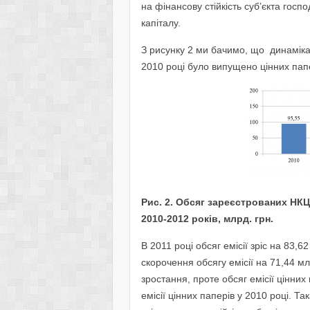
на фінансову стійкість суб’єкта гос
капіталу.
З рисунку 2 ми бачимо, що динаміка з
2010 році було випущено цінних папе
Рис. 2. Обсяг зареєстрованих НКЦ
2010-2012 років, млрд. грн.
В 2011 році обсяг емісії зріс на 83,6
скорочення обсягу емісії на 71,44 м
зростання, проте обсяг емісії цінни
емісії цінних паперів у 2010 році. Т