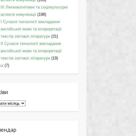
IІI Лінгвокогнітивні та соціокультурні
аспекти комунікації
(198)
I Cучасні технології викладання
англійської мови та інтерпретації
текстів світової літератури
(31)
II Cучасні технології викладання
англійської мови та інтерпретації
текстів світової літератури
(19)
ші
(7)
іви
ви
лендар