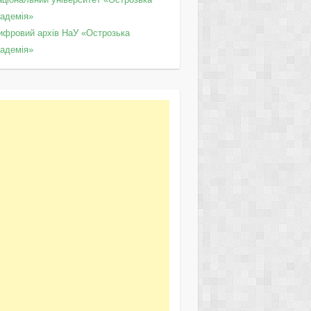
кадемія»
ифровий архів НаУ «Острозька
кадемія»