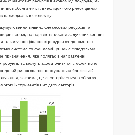
учень фінансових ресурсів в економіку, по-друге, ми
ились обсяги емісії, внаслідок чого ринок цінних
ів надходжень в економіку.
 акумулювання вільних фінансових ресурсів та
аперів необхідно порівняти обсяги залучених коштів в
ти та залучені фінансові ресурси за допомогою
ківська система та фондовий ринок є складовими
ве призначення, яке полягає в направленні
 потребують та можуть забезпечити їхнє ефективне
ондовий ринок значно поступається банківській
нування, зокрема, це спостерігається в обсягах
омогою інструментів цих двох секторів.