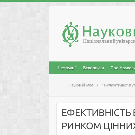
Skip
to
content
Інструкції
Вкладники
Про Наукови
Науковий блоґ
Факультети/інститу
ЕФЕКТИВНІСТЬ
РИНКОМ ЦІННИХ