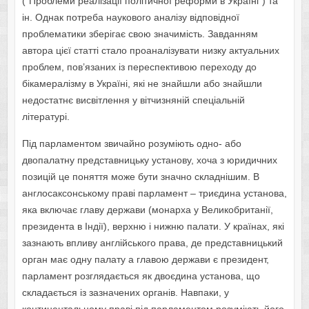
(“Проблеми реалізації політичної реформи в Україні”) та
ін. Однак потреба наукового аналізу відповідної
проблематики зберігає свою значимість. Завданням
автора цієї статті стало проаналізувати низку актуальних
проблем, пов’язаних із переспективою переходу до
бікамералізму в Україні, які не знайшли або знайшли
недостатнє висвітлення у вітчизняній спеціальній
літературі.
Під парламентом звичайно розуміють одно- або
двопалатну представницьку установу, хоча з юридичних
позицій це поняття може бути значно складнішим. В
англосаксонському праві парламент – триєдина установа,
яка включає главу держави (монарха у Великобританії,
президента в Індії), верхню і нижню палати. У країнах, які
зазнають впливу англійського права, де представницький
орган має одну палату а главою держави є президент,
парламент розглядається як двоєдина установа, що
складається із зазначених органів. Навпаки, у