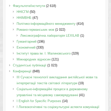
Факультети/інститути
(2 618)
ННІСГМ
(50)
ННІМВНБ
(47)
Політико-інформаційного менеджменту
(414)
Романо-германських мов
(1 022)
Лексикографічна лабораторія LEXILAB
(1)
Гуманітарний
(196)
Економічний
(330)
Інститут права ім. І. Малиновського
(329)
Міжнародних відносин
(121)
Студентські публікації
(1 023)
Конференції
(848)
III Сучасні технології викладання англійської мови та
інтерпретації текстів світової літератури
(19)
Соціально-інформаційні процеси в державному
управлінні та місцевому самоврядуванні
(41)
І English for Specific Purposes
(14)
I Лінгвокогнітивні та соціокультурні аспекти комунікації