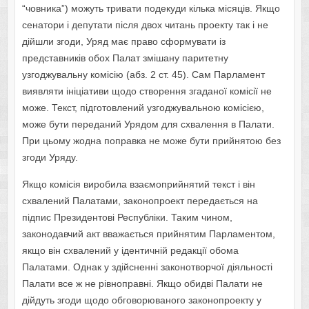
“човника”) можуть тривати подекуди кілька місяців. Якщо
сенатори і депутати після двох читань проекту так і не
дійшли згоди, Уряд має право сформувати із
представників обох Палат змішану паритетну
узгоджувальну комісію (абз. 2 ст. 45). Сам Парламент
виявляти ініціативи щодо створення згаданої комісії не
може. Текст, підготовлений узгоджувальною комісією,
може бути переданий Урядом для схвалення в Палати.
При цьому жодна поправка не може бути прийнятою без
згоди Уряду.
Якщо комісія виробила взаємоприйнятий текст і він
схвалений Палатами, законопроект передається на
підпис Президентові Республіки. Таким чином,
законодавчий акт вважається прийнятим Парламентом,
якщо він схвалений у ідентичній редакції обома
Палатами. Однак у здійсненні законотворчої діяльності
Палати все ж не рівноправні. Якщо обидві Палати не
дійдуть згоди щодо обговорюваного законопроекту у