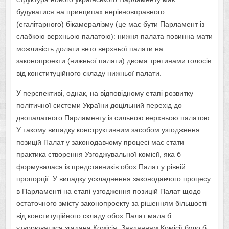
будуватися на принципах нерівновправного
(егалітарного) бікамералізму (це має бути Парламент із
слабкою верхньою палатою): нижня палата повинна мати
можливість долати вето верхньої палати на
законопроекти (нижньої палати) двома третинами голосів
від конституційного складу нижньої палати.
У перспективі, однак, на відповідному етапі розвитку
політичної системи України доцільний перехід до
двопалатного Парламенту із сильною верхньою палатою.
У такому випадку конструктивним засобом узгодження
позицій Палат у законодавчому процесі має стати
практика створення Узгоджувальної комісії, яка б
формувалася із представників обох Палат у рівній
пропорції. У випадку ускладнення законодавчого процесу
в Парламенті на етапі узгодження позицій Палат щодо
остаточного змісту законопроекту за рішенням більшості
від конституційного складу обох Палат мала б
утворюватися згадана Комісія. Завданням Комісії було б