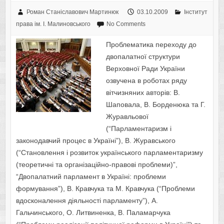
Роман Станіславович Мартинюк
03.10.2009
Інститут
права ім. І. Малиновського
No Comments
Проблематика переходу до
двопалатної структури
Верховної Ради України
озвучена в роботах ряду
вітчизняних авторів: В.
Шаповала, В. Борденюка та Г.
Журавльової
(“Парламентаризм і
законодавчий процес в Україні”), В. Журавського
(“Становлення і розвиток українського парламентаризму
(теоретичні та організаційно-правові проблеми)”,
“Двопалатний парламент в Україні: проблеми
формування”), В. Кравчука та М. Кравчука (“Проблеми
вдосконалення діяльності парламенту”), А.
Гальчинського, О. Литвиненка, В. Паламарчука