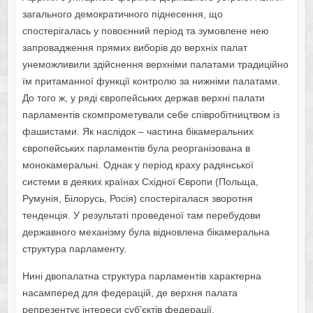
загального демократичного піднесення, що
спостерігалась у повоєнний період та зумовлене нею
запровадження прямих виборів до верхніх палат
унеможливили здійснення верхніми палатами традиційно
їм притаманної функції контролю за нижніми палатами.
До того ж, у ряді європейських держав верхні палати
парламентів скомпрометували себе співробітництвом із
фашистами. Як наслідок – частина бікамеральних
європейських парламентів була реорганізована в
монокамеральні. Однак у період краху радянської
системи в деяких країнах Східної Європи (Польща,
Румунія, Білорусь, Росія) спостерігалася зворотня
тенденція. У результаті проведеної там перебудови
державного механізму була відновлена бікамеральна
структура парламенту.
Нині двопалатна структура парламентів характерна
насамперед для федерацій, де верхня палата
репрезентує інтереси суб’єктів федерації.