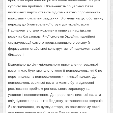
програми ефективного розв’язання найважливіших для
суспільства проблем. Обмеженість соціальної бази
політичних партій ставить під сумнів їхню спроможність
вирішувати суспільні завдання. З огляду на цю обставину
перехід до бікамеральної структури українського
Парламенту стане можливим лише за наслідками
розвитку багатопартійної системи України, партійної
структуризації самого представницького органу й
формування стабільної конструктивної парламентської
більшості.
Відповідно до функціонального призначення верхньої
палати має бути визначене коло її повноважень, які б не
перетиналися з повноваженнями нижньої палати. До
повноважень верхньої палати мають бути віднесені
розв’язання проблем регіонального характеру та
установчі повноваження. До прерогатив нижньої палати
слід віднести прийняття бюджету, встановлення податків.
Як зазначалося, на думку автора, на початковому етапі
структура нового українського Парламенту має