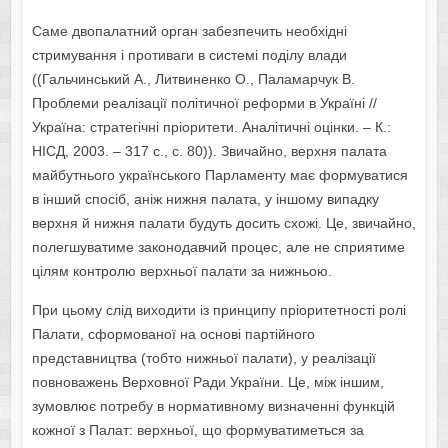
Саме двопалатний орган забезпечить необхідні
стримування і противаги в системі поділу влади
((Гальчинський А., Литвиненко О., Паламарчук В.
Проблеми реалізації політичної реформи в Україні //
Україна: стратегічні пріоритети. Аналітичні оцінки. – К.:
НІСД, 2003. – 317 с., с. 80)). Звичайно, верхня палата
майбутнього українського Парламенту має формуватися
в інший спосіб, аніж нижня палата, у іншому випадку
верхня й нижня палати будуть досить схожі. Це, звичайно,
полегшуватиме законодавчий процес, але не сприятиме
цілям контролю верхньої палати за нижньою.
При цьому слід виходити із принципу пріоритетності ролі
Палати, сформованої на основі партійного
представництва (тобто нижньої палати), у реалізації
повноважень Верховної Ради України. Це, між іншим,
зумовлює потребу в нормативному визначенні функцій
кожної з Палат: верхньої, що формуватиметься за