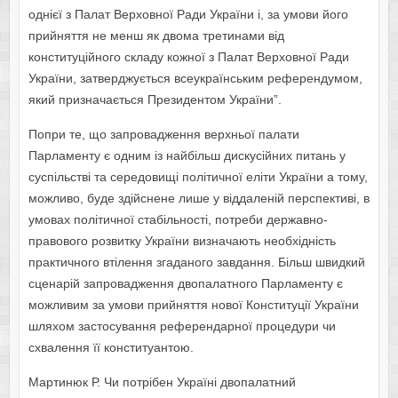
однієї з Палат Верховної Ради України і, за умови його
прийняття не менш як двома третинами від
конституційного складу кожної з Палат Верховної Ради
України, затверджується всеукраїнським референдумом,
який призначається Президентом України”.
Попри те, що запровадження верхньої палати
Парламенту є одним із найбільш дискусійних питань у
суспільстві та середовищі політичної еліти України а тому,
можливо, буде здійснене лише у віддаленій перспективі, в
умовах політичної стабільності, потреби державно-
правового розвитку України визначають необхідність
практичного втілення згаданого завдання. Більш швидкий
сценарій запровадження двопалатного Парламенту є
можливим за умови прийняття нової Конституції України
шляхом застосування референдарної процедури чи
схвалення її конституантою.
Мартинюк Р. Чи потрібен Україні двопалатний