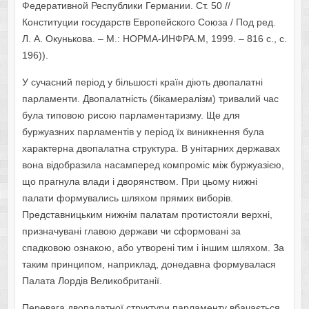
Федеративной Республики Германии. Ст. 50 //
Конституции государств Европейского Союза / Под ред.
Л. А. Окунькова. – М.: НОРМА-ИНФРА.М, 1999. – 816 с., с.
196)).
У сучасний період у більшості країн діють двопалатні
парламенти. Двопалатність (бікамералізм) тривалий час
була типовою рисою парламентаризму. Ще для
буржуазних парламентів у період їх виникнення була
характерна двопалатна структура. В унітарних державах
вона відобразила насамперед компроміс між буржуазією,
що прагнула влади і дворянством. При цьому нижні
палати формувались шляхом прямих виборів.
Представницьким нижнім палатам протистояли верхні,
призначувані главою держави чи сформовані за
спадковою ознакою, або утворені тим і іншим шляхом. За
таким принципом, наприклад, донедавна формувалася
Палата Лордів Великобританії.
Перевага двопалатної структури парламенту вбачається