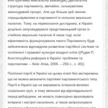
конструктивну міжпалатну взаємодію) двопалатна
структура парламенту, звичайно, гальмуватиме
законодавчий процес. Але ще більше цей чинник
спрацьовуватиме в парламенті із сильною верхньою
палатою. Тому, на переконання дослідника, в Україні
доцільно запроваджувати представницький орган із
слабкою верхньою палатою й лише тоді, коли
ефективність функціонування такого Парламенту буде
забезпечена відповідним розвитком партійної системи та
політичної і правової культури владної еліти ((Рудик П.
Конституційна реформа в Україні: проблеми та
перспективи. – Київ: Атіка, 2006. – 256 c., с. 40)).
Політичні партії в Україні на цьому етапі без застережень
ще не можна визначити партіями парламентського типу.
Партії в Україні ще не виражають інтересів великих
соціальних груп, а тому звільнені від відповідальності
перед виборцями, не можуть повноцінно враховувати
інтереси і настрої населення, а також запропонувати