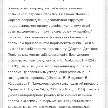
Бікамералізм виправдовує себе лише в умовах
розвиненого парламентаризму. Як вважає Джованні
Сарторі, запровадження двопалатної структури
представницького органу є доцільним на тому етапі
розвитку державності, коли в силу розвитку партійної
системи стане можливим формування близької за
партійною приналежністю парламентської більшості в
нижній і верхній палатах парламенту ((Сарторі Джованні.
Порівняльна конституційна інженерія: Дослідження
структур, мотивів і результатів. – К.: АртЕк, 2001. – 224 с.,
с. 178)); за інших умов запровадження другої палати
парламенту спричинить ускладнення (сповільнення)
законодавчого процесу ((Шаповал В., Борденюк В.,
Журавльова Г. Парламентаризм і законодавчий процес в
Україні. – К.: Вид-во УАДУ, 2000. – 216 с., с. 111)). Також в
умовах авторитарного режиму вето сильної верхньої
палати, яка звичайно формується із прибічників глави
держави, може суттєво ускладнювати законодавчий