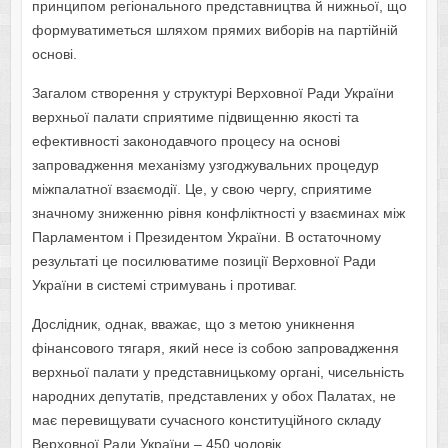
принципом регіонального представництва й нижньої, що
формуватиметься шляхом прямих виборів на партійній
основі.
Загалом створення у структурі Верховної Ради України
верхньої палати сприятиме підвищенню якості та
ефективності законодавчого процесу на основі
запровадження механізму узгоджувальних процедур
міжпалатної взаємодії. Це, у свою чергу, сприятиме
значному зниженню рівня конфліктності у взаєминах між
Парламентом і Президентом України. В остаточному
результаті це посилюватиме позиції Верховної Ради
України в системі стримувань і противаг.
Дослідник, однак, вважає, що з метою уникнення
фінансового тягаря, який несе із собою запровадження
верхньої палати у представницькому органі, чисельність
народних депутатів, представлених у обох Палатах, не
має перевищувати сучасного конституційного складу
Верховної Ради України – 450 чоловік.