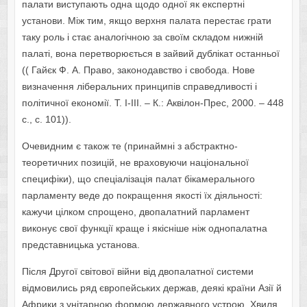
палати виступають одна щодо одної як експертні
установи. Між тим, якщо верхня палата перестає грати
таку роль і стає аналогічною за своїм складом нижній
палаті, вона перетворюється в зайвий дублікат останньої
(( Гайєк Ф. А. Право, законодавство і свобода. Нове
визначення ліберальних принципів справедливості і
політичної економії. Т. І-ІІІ. – К.: Аквілон-Прес, 2000. – 448
с., с. 101)).
Очевидним є також те (принаймні з абстрактно-
теоретичних позицій, не враховуючи національної
специфіки), що спеціалізація палат бікамерального
парламенту веде до покращення якості їх діяльності:
кажучи цілком спрощено, двопалатний парламент
виконує свої функції краще і якісніше ніж однопалатна
представницька установа.
Після Другої cвітової війни від двопалатної системи
відмовились ряд європейських держав, деякі країни Азії й
Африки з унітарною формою державного устрою. Хвиля