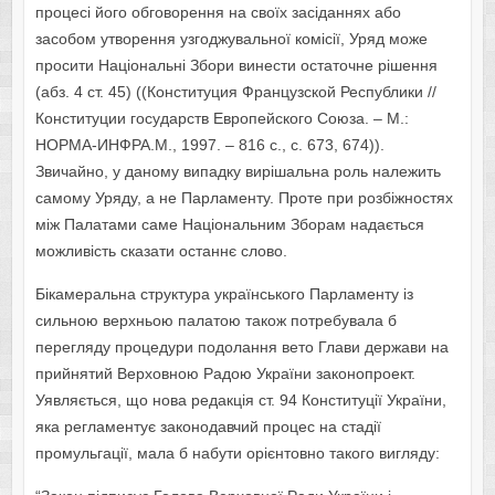
процесі його обговорення на своїх засіданнях або
засобом утворення узгоджувальної комісії, Уряд може
просити Національні Збори винести остаточне рішення
(абз. 4 ст. 45) ((Конституция Французской Республики //
Конституции государств Европейского Союза. – М.:
НОРМА-ИНФРА.М., 1997. – 816 с., с. 673, 674)).
Звичайно, у даному випадку вирішальна роль належить
самому Уряду, а не Парламенту. Проте при розбіжностях
між Палатами саме Національним Зборам надається
можливість сказати останнє слово.
Бікамеральна структура українського Парламенту із
сильною верхньою палатою також потребувала б
перегляду процедури подолання вето Глави держави на
прийнятий Верховною Радою України законопроект.
Уявляється, що нова редакція ст. 94 Конституції України,
яка регламентує законодавчий процес на стадії
промульгації, мала б набути орієнтовно такого вигляду: