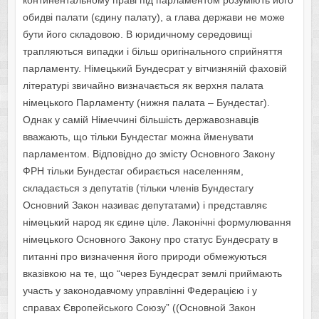
континентальному праві під парламентом розуміють його
обидві палати (єдину палату), а глава держави не може
бути його складовою. В юридичному середовищі
трапляються випадки і більш оригінального сприйняття
парламенту. Німецький Бундесрат у вітчизняній фаховій
літературі звичайно визначається як верхня палата
німецького Парламенту (нижня палата – Бундестаг).
Однак у самій Німеччині більшість державознавців
вважають, що тільки Бундестаг можна йменувати
парламентом. Відповідно до змісту Основного Закону
ФРН тільки Бундестаг обирається населенням,
складається з депутатів (тільки членів Бундестагу
Основний Закон називає депутатами) і представляє
німецький народ як єдине ціле. Лаконічні формулювання
німецького Основного Закону про статус Бундесрату в
питанні про визначення його природи обмежуються
вказівкою на те, що “через Бундесрат землі приймають
участь у законодавчому управлінні Федерацією і у
справах Європейського Союзу” ((Основной Закон