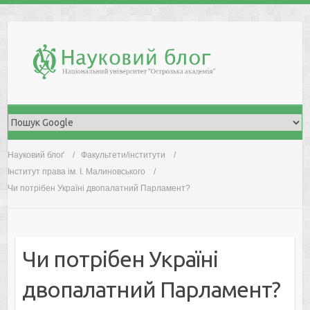
Skip
to
content
Науковий блоґ
Факультети/інститути
Інститут права ім. І. Малиновського
Чи потрібен Україні двопалатний Парламент?
Чи потрібен Україні
двопалатний Парламент?