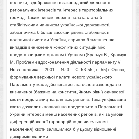
політики, відображення в законодавчій діяльності
регіональних інтересів та інтересів територіальних
громад. Таким чином, верхня палата стала б
стабілізуючим чинником української державності,
забезпечила б більш високий рівень стабільності
політичної системи України, сприяла б зменшенню
випадків виникнення конфліктних ситуацій між
представницьким органом і Урядом ((Кравчук В., Кравчук
М. Проблеми вдосконалення діяльності парламенту //
Нова політика. – 2001. – № 3. – С. 53-55., с. 55)). Однак,
формування верхньої палати нового українського
Парламенту має здійснюватись на основі законодавчо
визначеної (бажано на конституційному рівні) однакової
квоти представництва для всіх регіонів. Така уніфікована
квота дозволить повноцінно представити в Парламенті
України інтереси менш населених регіонів, які за умови
диференційованої (пропорційно до чисельності
населення) квоти залишилися б у цьому відношенні
дискримінованими.