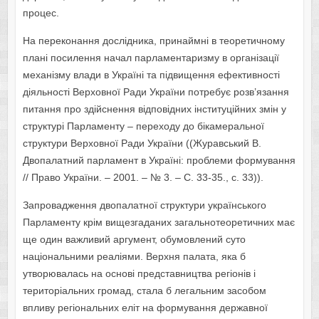
процес.
На переконання дослідника, принаймні в теоретичному
плані посилення начал парламентаризму в організації
механізму влади в Україні та підвищення ефективності
діяльності Верховної Ради України потребує розв’язання
питання про здійснення відповідних інституційних змін у
структурі Парламенту – переходу до бікамеральної
структури Верховної Ради України ((Журавський В.
Двопалатний парламент в Україні: проблеми формування
// Право України. – 2001. – № 3. – С. 33-35., с. 33)).
Запровадження двопалатної структури українського
Парламенту крім вищезгаданих загальнотеоретичних має
ще один важливий аргумент, обумовлений суто
національними реаліями. Верхня палата, яка б
утворювалась на основі представництва регіонів і
територіальних громад, стала б легальним засобом
впливу регіональних еліт на формування державної