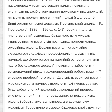
насамперед у тому, що верхня палата покликана
виступати як засіб стримування демократичних аномалій,
які можуть проявлятися в нижній палаті ((Шаповал В.
Вищі органи сучасної держави. Порівняльний аналіз. – К.:
Програма Л, 1995. – 136 с., с. 14)). Верхня палата,
членство в якій відповідає більш жорстким умовам,
утримує нижню палату від поспішних, непродуманих,
емоційних рішень. Верхня палата, яка звичайно
складається з фахівців-професіоналів (на відміну від
нижньої, що формується на партійній основі з політиків
часто без фахового досвіду), покликана забезпечити
врівноважений підхід у законопроектній роботі, надати їй
високого професійного рівня. Діяльність верхньої палати
має стримувати нижню, створюючи такі умови, за яких
буде забезпечений зважений законодавчий процес,
виключене прийняття непродуманих та поквапливих
рішень і зберігатиметься рівновага в державному
механізмі. Теоретично в умовах бікамеральної структури