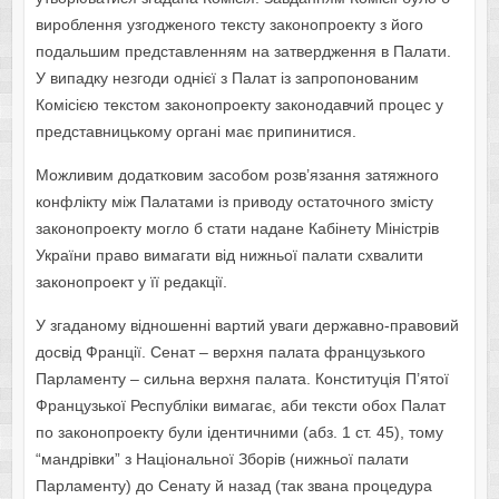
вироблення узгодженого тексту законопроекту з його
подальшим представленням на затвердження в Палати.
У випадку незгоди однієї з Палат із запропонованим
Комісією текстом законопроекту законодавчий процес у
представницькому органі має припинитися.
Можливим додатковим засобом розв’язання затяжного
конфлікту між Палатами із приводу остаточного змісту
законопроекту могло б стати надане Кабінету Міністрів
України право вимагати від нижньої палати схвалити
законопроект у її редакції.
У згаданому відношенні вартий уваги державно-правовий
досвід Франції. Сенат – верхня палата французького
Парламенту – сильна верхня палата. Конституція П’ятої
Французької Республіки вимагає, аби тексти обох Палат
по законопроекту були ідентичними (абз. 1 ст. 45), тому
“мандрівки” з Національної Зборів (нижньої палати
Парламенту) до Сенату й назад (так звана процедура