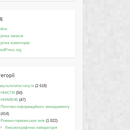
д
ійти
річка записів
річка коментарів
ordPress.org
егорії
культети/інститути
(2 618)
ННІСГМ
(50)
ННІМВНБ
(47)
Політико-інформаційного менеджменту
(414)
Романо-германських мов
(1 022)
Лексикографічна лабораторія