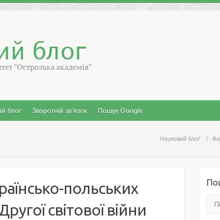
й блог
Зворотній зв’язок
Пошук Google
Науковий блоґ
Фа
По
країнсько-польських
Пош
Другої світової війни