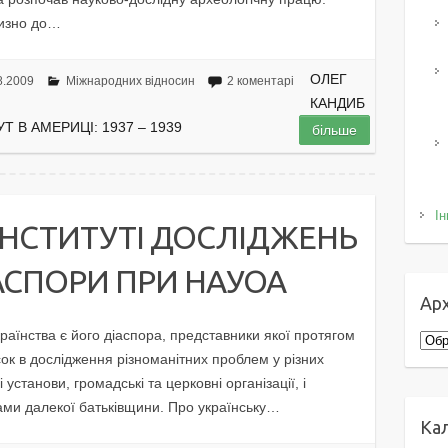
лизно до…
ОЛЕГ
8.2009
Міжнародних відносин
2 коментарі
КАНДИБ
Т В АМЕРИЦІ: 1937 – 1939
більше
Ін
 ІНСТИТУТІ ДОСЛІДЖЕНЬ
ІАСПОРИ ПРИ НАУОА
Арх
аїнства є його діаспора, представники якої протягом
Архі
сок в дослідження різноманітних проблем у різних
 установи, громадські та церковні організації, і
ами далекої батьківщини. Про українську…
Ка