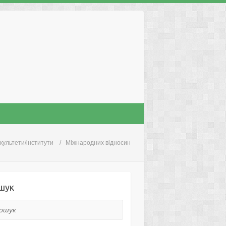
культети/інститути
Міжнародних відносин
шук
ук