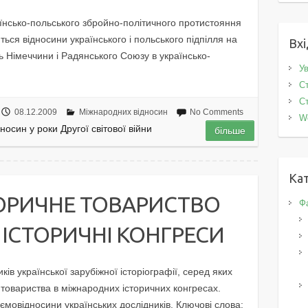
аїнсько-польського збройно-політичного протистояння
ються відносини українського і польського підпілля на
Вхі
ль Німеччини і Радянського Союзу в українсько-
Ув
Ст
Ст
08.12.2009
Міжнародних відносин
No Comments
W
носин у роки Другої світової війни
більше
Кат
ТОРИЧНЕ ТОВАРИСТВО
Фа
 ІСТОРИЧНІ КОНГРЕСИ
ків української зарубіжної історіографії, серед яких
 товариства в міжнародних історичних конгресах.
мовідносини українських дослідників. Ключові слова: