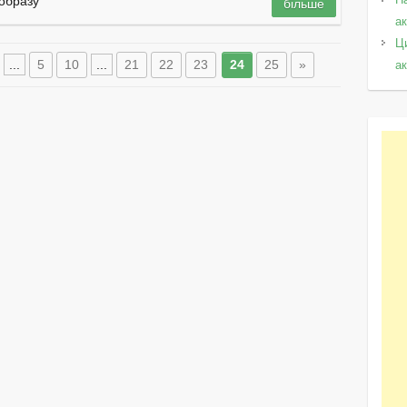
 образу
більше
а
Ц
...
5
10
...
21
22
23
24
25
»
а