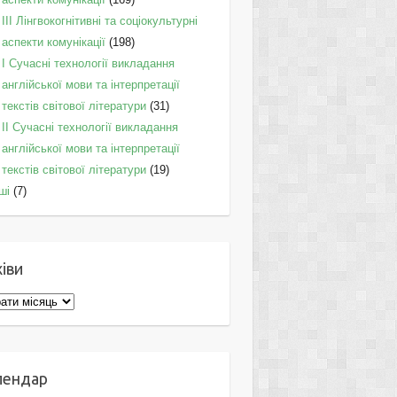
IІI Лінгвокогнітивні та соціокультурні
аспекти комунікації
(198)
I Cучасні технології викладання
англійської мови та інтерпретації
текстів світової літератури
(31)
II Cучасні технології викладання
англійської мови та інтерпретації
текстів світової літератури
(19)
ші
(7)
іви
ви
лендар