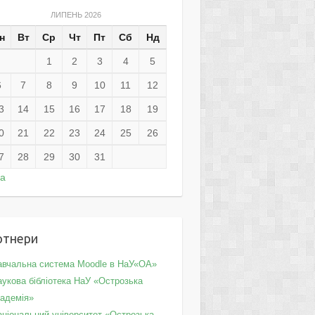
ЛИПЕНЬ 2026
н
Вт
Ср
Чт
Пт
Сб
Нд
1
2
3
4
5
6
7
8
9
10
11
12
3
14
15
16
17
18
19
0
21
22
23
24
25
26
7
28
29
30
31
ра
ртнери
авчальна система Moodle в НаУ«ОА»
укова бібліотека НаУ «Острозька
кадемія»
аціональний університет «Острозька