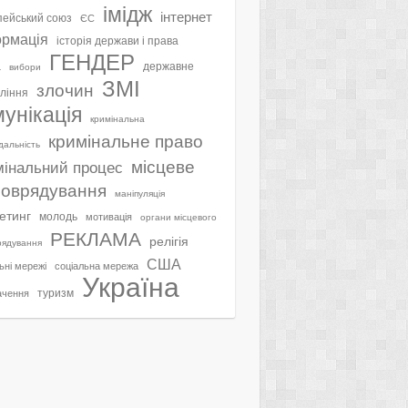
імідж
інтернет
ейський союз
ЄС
ормація
історія держави і права
ГЕНДЕР
а
державне
вибори
ЗМІ
злочин
ління
мунікація
кримінальна
кримінальне право
ідальність
місцеве
мінальний процес
оврядування
маніпуляція
етинг
молодь
мотивація
органи місцевого
РЕКЛАМА
релігія
рядування
США
ьні мережі
соціальна мережа
Україна
туризм
ачення