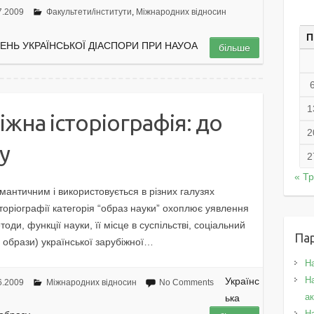
7.2009
Факультети/інститути
,
Міжнародних відносин
П
ЖЕНЬ УКРАЇНСЬКОЇ ДІАСПОРИ ПРИ НАУОА
більше
1
іжна історіографія: до
2
у
2
« Т
мантичним і використовується в різних галузях
сторіографії категорія “образ науки” охоплює уявлення
оди, функції науки, її місце в суспільстві, соціальний
Па
, образи) української зарубіжної…
Н
На
Українс
6.2009
Міжнародних відносин
No Comments
а
ька
Н