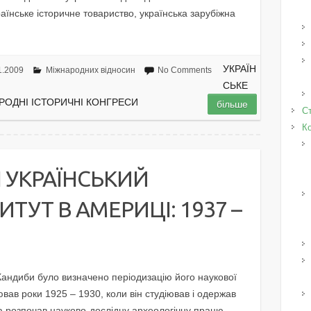
аїнське історичне товариство, українська зарубіжна
УКРАЇН
1.2009
Міжнародних відносин
No Comments
СЬКЕ
РОДНІ ІСТОРИЧНІ КОНГРЕСИ
більше
Ст
К
І УКРАЇНСЬКИЙ
ТУТ В АМЕРИЦІ: 1937 –
 Кандиби було визначено періодизацію його наукової
вав роки 1925 – 1930, коли він студіював і одержав
та розпочав науково-дослідну археологічну працю.