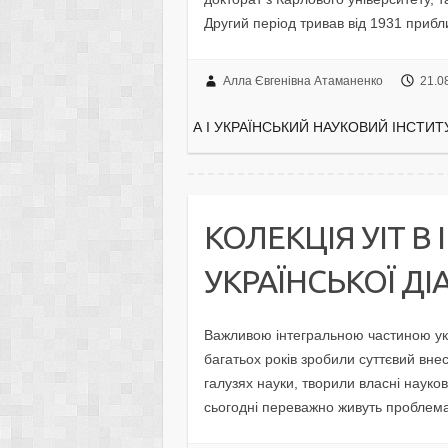
Другий період тривав від 1931 приб
Алла Євгенівна Атаманенко
21.0
А І УКРАЇНСЬКИЙ НАУКОВИЙ ІНСТИТУ
КОЛЕКЦІЯ УІТ В
УКРАЇНСЬКОЇ Д
Важливою інтегральною частиною укр
багатьох років зробили суттєвий вне
галузях науки, творили власні наукові
сьогодні переважно живуть проблем