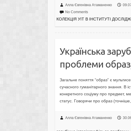
Алла Євгенівна Атаманенко
09.0
No Comments
КОЛЕКЦІЯ УІТ В ІНСТИТУТІ ДОСЛІД
Українська заруб
проблеми образ
Загальне поняття “образ” є мультисе
сучасного гуманітарного знання. В і
конкретного соціуму про предмет, мет
статус. Говорячи про образ (точніше
Алла Євгенівна Атаманенко
30.0