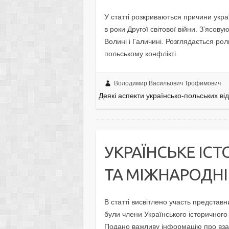
У статті розкриваються причини укр
в роки Другої світової війни. З’ясову
Волині і Галичині. Розглядається ро
польському конфлікті.
Володимир Васильович Трофимович
Деякі аспекти українсько-польських від
УКРАЇНСЬКЕ ІС
ТА МІЖНАРОДНІ
В статті висвітлено участь представни
були члени Українського історичного
Подано важливу інформацію про взає