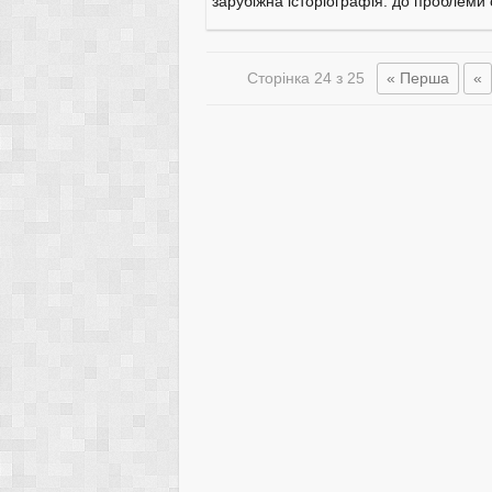
зарубіжна історіографія: до проблеми
Сторінка 24 з 25
« Перша
«