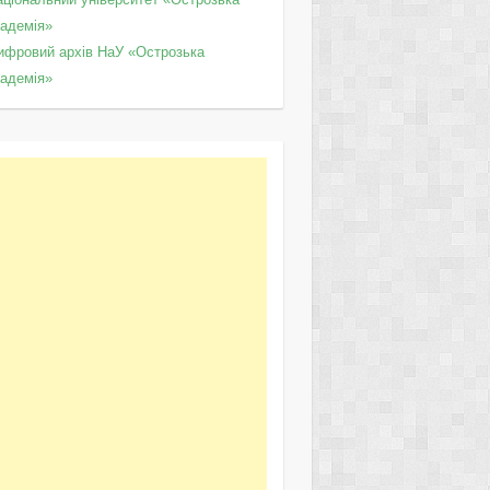
кадемія»
ифровий архів НаУ «Острозька
кадемія»