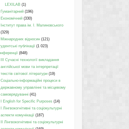
LEXILAB
(1)
Гуманітарний
(196)
Економічний
(330)
Інститут права ім. І. Малиновського
(329)
Міжнародних відносин
(121)
удентські публікації
(1 023)
онференції
(848)
III Сучасні технології викладання
англійської мови та інтерпретації
текстів світової літератури
(19)
Соціально-інформаційні процеси в
державному управлінні та місцевому
самоврядуванні
(41)
І English for Specific Purposes
(14)
I Лінгвокогнітивні та соціокультурні
аспекти комунікації
(187)
IІ Лінгвокогнітивні та соціокультурні
аспекти комунікації
(169)