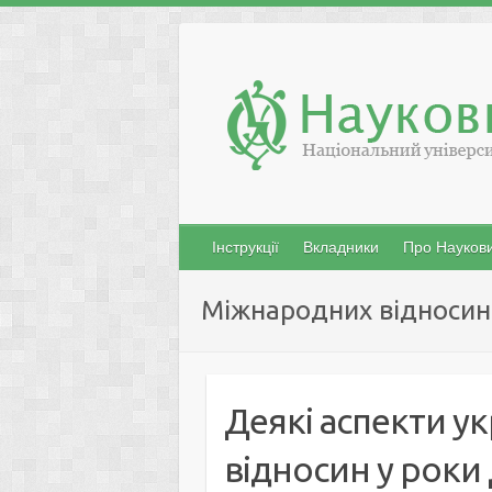
Skip
to
content
Інструкції
Вкладники
Про Наукови
Міжнародних відносин
Деякі аспекти у
відносин у роки 