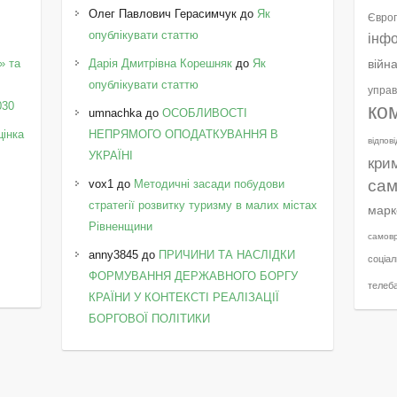
Олег Павлович Герасимчук
до
Як
Європ
опублікувати статтю
інф
» та
Дарія Дмитрівна Корешняк
до
Як
війн
у
опублікувати статтю
управ
030
ко
umnachka
до
ОСОБЛИВОСТІ
цінка
НЕПРЯМОГО ОПОДАТКУВАННЯ В
відпов
УКРАЇНІ
кри
сам
vox1
до
Методичні засади побудови
стратегії розвитку туризму в малих містах
марк
Рівненщини
самов
anny3845
до
ПРИЧИНИ ТА НАСЛІДКИ
соціал
ФОРМУВАННЯ ДЕРЖАВНОГО БОРГУ
телеб
КРАЇНИ У КОНТЕКСТІ РЕАЛІЗАЦІЇ
БОРГОВОЇ ПОЛІТИКИ