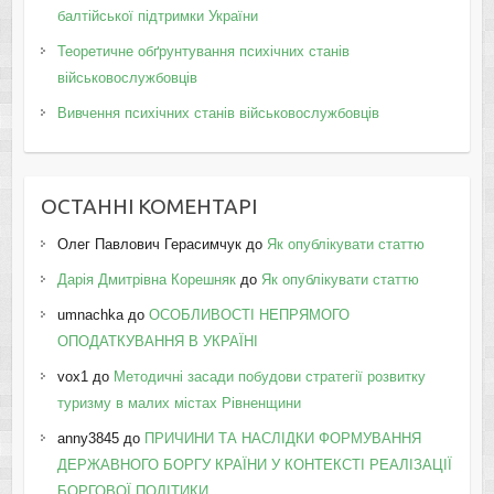
балтійської підтримки України
Теоретичне обґрунтування психічних станів
військовослужбовців
Вивчення психічних станів військовослужбовців
ОСТАННІ КОМЕНТАРІ
Олег Павлович Герасимчук
до
Як опублікувати статтю
Дарія Дмитрівна Корешняк
до
Як опублікувати статтю
umnachka
до
ОСОБЛИВОСТІ НЕПРЯМОГО
ОПОДАТКУВАННЯ В УКРАЇНІ
vox1
до
Методичні засади побудови стратегії розвитку
туризму в малих містах Рівненщини
anny3845
до
ПРИЧИНИ ТА НАСЛІДКИ ФОРМУВАННЯ
ДЕРЖАВНОГО БОРГУ КРАЇНИ У КОНТЕКСТІ РЕАЛІЗАЦІЇ
БОРГОВОЇ ПОЛІТИКИ