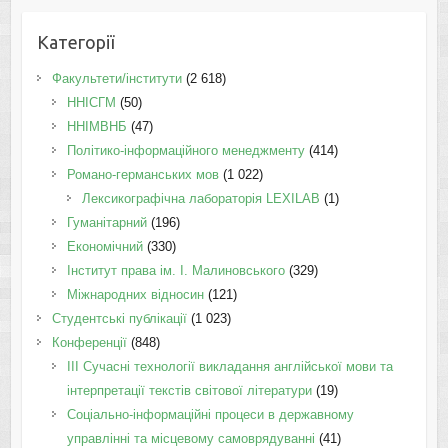
Категорії
Факультети/інститути
(2 618)
ННІСГМ
(50)
ННІМВНБ
(47)
Політико-інформаційного менеджменту
(414)
Романо-германських мов
(1 022)
Лексикографічна лабораторія LEXILAB
(1)
Гуманітарний
(196)
Економічний
(330)
Інститут права ім. І. Малиновського
(329)
Міжнародних відносин
(121)
Студентські публікації
(1 023)
Конференції
(848)
III Сучасні технології викладання англійської мови та
інтерпретації текстів світової літератури
(19)
Соціально-інформаційні процеси в державному
управлінні та місцевому самоврядуванні
(41)