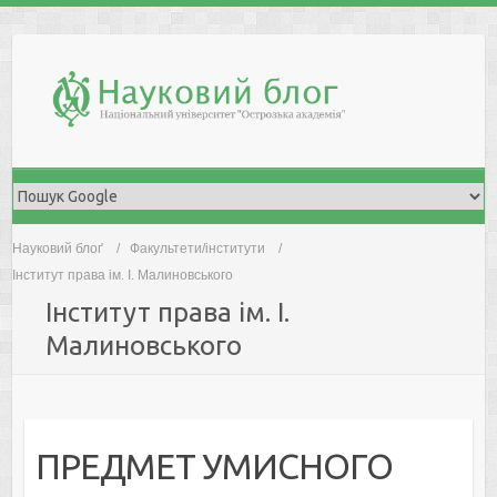
Skip
to
content
Науковий блоґ
Факультети/інститути
Інститут права ім. І. Малиновського
Інститут права ім. І.
Малиновського
ПРЕДМЕТ УМИСНОГО