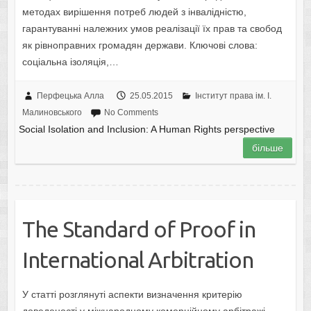
методах вирішення потреб людей з інвалідністю,
гарантуванні належних умов реалізації їх прав та свобод
як рівноправних громадян держави. Ключові слова:
соціальна ізоляція,…
Перфецька Алла
25.05.2015
Інститут права ім. І.
Малиновського
No Comments
Social Isolation and Inclusion: A Human Rights perspective
більше
The Standard of Proof in
International Arbitration
У статті розглянуті аспекти визначення критерію
доведеності у міжнародному комерційному арбітражі.