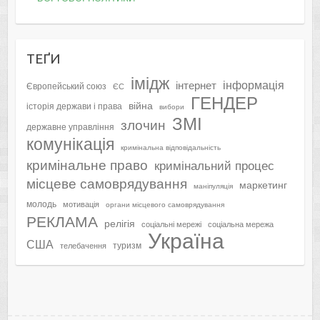
ТЕҐИ
імідж
інформація
інтернет
Європейський союз
ЄС
ГЕНДЕР
війна
історія держави і права
вибори
ЗМІ
злочин
державне управління
комунікація
кримінальна відповідальність
кримінальне право
кримінальний процес
місцеве самоврядування
маркетинг
маніпуляція
молодь
мотивація
органи місцевого самоврядування
РЕКЛАМА
релігія
соціальні мережі
соціальна мережа
Україна
США
туризм
телебачення