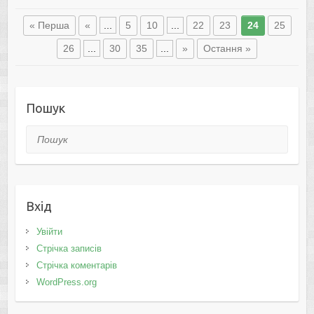
« Перша
«
...
5
10
...
22
23
24
25
26
...
30
35
...
»
Остання »
Пошук
Пошук
Вхід
Увійти
Стрічка записів
Стрічка коментарів
WordPress.org