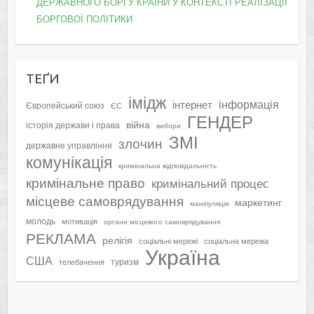
ДЕРЖАВНОГО БОРГУ КРАЇНИ У КОНТЕКСТІ РЕАЛІЗАЦІЇ
БОРГОВОЇ ПОЛІТИКИ
ТЕҐИ
імідж
інформація
інтернет
Європейський союз
ЄС
ГЕНДЕР
війна
історія держави і права
вибори
ЗМІ
злочин
державне управління
комунікація
кримінальна відповідальність
кримінальне право
кримінальний процес
місцеве самоврядування
маркетинг
маніпуляція
молодь
мотивація
органи місцевого самоврядування
РЕКЛАМА
релігія
соціальні мережі
соціальна мережа
Україна
США
туризм
телебачення