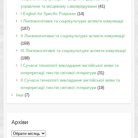
управлінні та місцевому самоврядуванні
(41)
І English for Specific Purposes
(14)
I Лінгвокогнітивні та соціокультурні аспекти комунікації
(187)
IІ Лінгвокогнітивні та соціокультурні аспекти комунікації
(169)
IІI Лінгвокогнітивні та соціокультурні аспекти комунікації
(198)
I Cучасні технології викладання англійської мови та
інтерпретації текстів світової літератури
(31)
II Cучасні технології викладання англійської мови та
інтерпретації текстів світової літератури
(19)
Інші
(7)
Архіви
Архіви