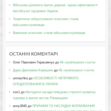
Військова допомога малих держав: оцінка ефективності
балтійської підтримки України
Теоретичне обґрунтування психічних станів
військовослужбовців
Вивчення психічних станів військовослужбовців
ОСТАННІ КОМЕНТАРІ
Олег Павлович Герасимчук
до
Як опублікувати статтю
Дарія Дмитрівна Корешняк
до
Як опублікувати статтю
umnachka
до
ОСОБЛИВОСТІ НЕПРЯМОГО
ОПОДАТКУВАННЯ В УКРАЇНІ
vox1
до
Методичні засади побудови стратегії розвитку
туризму в малих містах Рівненщини
anny3845
до
ПРИЧИНИ ТА НАСЛІДКИ ФОРМУВАННЯ