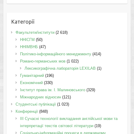
Категорії
Факультети/інститути
(2 618)
ННІСГМ
(50)
ННІМВНБ
(47)
Політико-інформаційного менеджменту
(414)
Романо-германських мов
(1 022)
Лексикографічна лабораторія LEXILAB
(1)
Гуманітарний
(196)
Економічний
(330)
Інститут права ім. І. Малиновського
(329)
Міжнародних відносин
(121)
Студентські публікації
(1 023)
Конференції
(848)
III Сучасні технології викладання англійської мови та
інтерпретації текстів світової літератури
(19)
Соціально-інформаційні процеси в державному