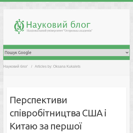
Skip
to
content
Науковий блоґ
Articles by: Oksana Kukalets
Перспективи
співробітництва США і
Китаю за першої