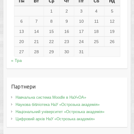
Пн
Вт
Ср
Чт
Пт
Сб
Нд
1
2
3
4
5
6
7
8
9
10
11
12
13
14
15
16
17
18
19
20
21
22
23
24
25
26
27
28
29
30
31
« Тра
Партнери
Навчальна система Moodle в НаУ«ОА»
Наукова бібліотека НаУ «Острозька академія»
Національний університет «Острозька академія»
Цифровий архів НаУ «Острозька академія»