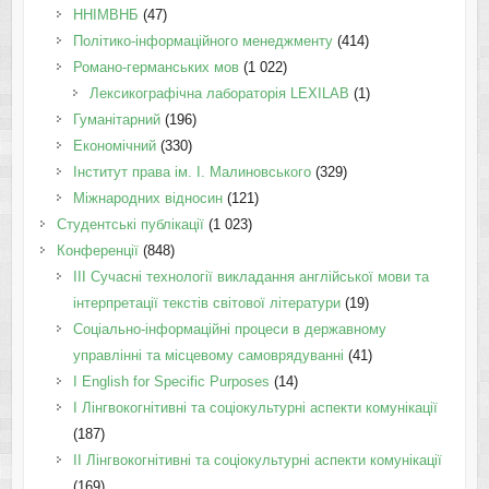
ННІМВНБ
(47)
Політико-інформаційного менеджменту
(414)
Романо-германських мов
(1 022)
Лексикографічна лабораторія LEXILAB
(1)
Гуманітарний
(196)
Економічний
(330)
Інститут права ім. І. Малиновського
(329)
Міжнародних відносин
(121)
Студентські публікації
(1 023)
Конференції
(848)
III Сучасні технології викладання англійської мови та
інтерпретації текстів світової літератури
(19)
Соціально-інформаційні процеси в державному
управлінні та місцевому самоврядуванні
(41)
І English for Specific Purposes
(14)
I Лінгвокогнітивні та соціокультурні аспекти комунікації
(187)
IІ Лінгвокогнітивні та соціокультурні аспекти комунікації
(169)