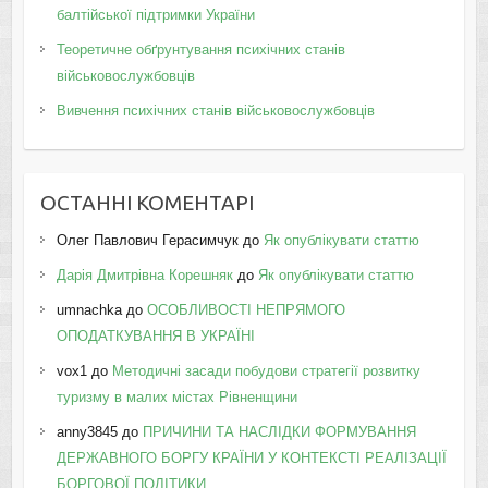
балтійської підтримки України
Теоретичне обґрунтування психічних станів
військовослужбовців
Вивчення психічних станів військовослужбовців
ОСТАННІ КОМЕНТАРІ
Олег Павлович Герасимчук
до
Як опублікувати статтю
Дарія Дмитрівна Корешняк
до
Як опублікувати статтю
umnachka
до
ОСОБЛИВОСТІ НЕПРЯМОГО
ОПОДАТКУВАННЯ В УКРАЇНІ
vox1
до
Методичні засади побудови стратегії розвитку
туризму в малих містах Рівненщини
anny3845
до
ПРИЧИНИ ТА НАСЛІДКИ ФОРМУВАННЯ
ДЕРЖАВНОГО БОРГУ КРАЇНИ У КОНТЕКСТІ РЕАЛІЗАЦІЇ
БОРГОВОЇ ПОЛІТИКИ