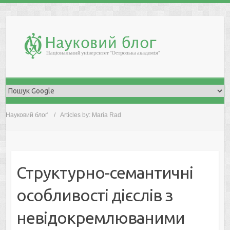
Skip
to
content
Науковий блоґ
Articles by: Maria Rad
Структурно-семантичні
особливості дієслів з
невідокремлюваними