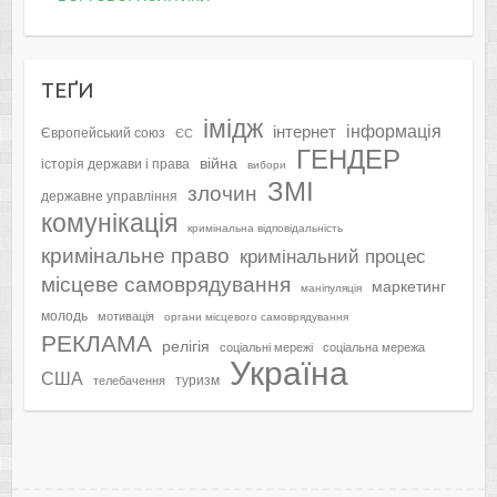
ТЕҐИ
імідж
інформація
інтернет
Європейський союз
ЄС
ГЕНДЕР
війна
історія держави і права
вибори
ЗМІ
злочин
державне управління
комунікація
кримінальна відповідальність
кримінальне право
кримінальний процес
місцеве самоврядування
маркетинг
маніпуляція
молодь
мотивація
органи місцевого самоврядування
РЕКЛАМА
релігія
соціальні мережі
соціальна мережа
Україна
США
туризм
телебачення