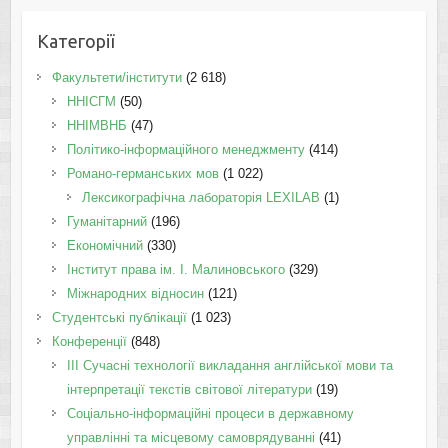
Категорії
Факультети/інститути
(2 618)
ННІСГМ
(50)
ННІМВНБ
(47)
Політико-інформаційного менеджменту
(414)
Романо-германських мов
(1 022)
Лексикографічна лабораторія LEXILAB
(1)
Гуманітарний
(196)
Економічний
(330)
Інститут права ім. І. Малиновського
(329)
Міжнародних відносин
(121)
Студентські публікації
(1 023)
Конференції
(848)
III Сучасні технології викладання англійської мови та
інтерпретації текстів світової літератури
(19)
Соціально-інформаційні процеси в державному
управлінні та місцевому самоврядуванні
(41)