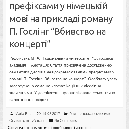
префіксами у німецькій
мові на прикладі роману
П. Гослінг “Вбивство на
концерті”
Радомська М. А. Національний університет “Острозька
академія” Анотація: Стаття присвячена дослідженню
семантики дієслів з невідокремлюваними префіксами у
романі П. Гослінг “Вбивство на концерті”. Особливу увагу
зосереджено саме на класифікації цих дієслів за
значеннями. У дослідженні проаналізована семантична
валентність похідних…
Maria Rad
19.02.2017
Романо-германських мов
,
Студентські публікації
No Comments
Структурно-семантичні особливості дієслів з