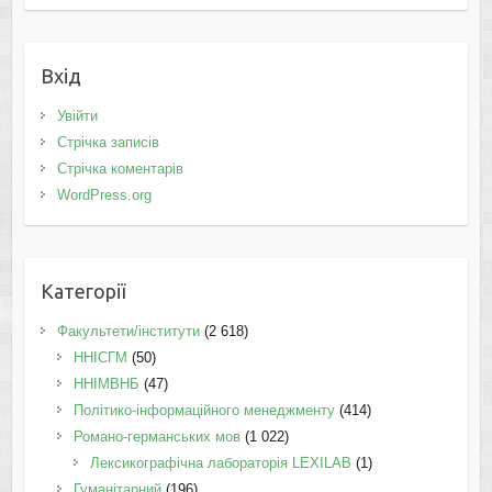
Вхід
Увійти
Стрічка записів
Стрічка коментарів
WordPress.org
Категорії
Факультети/інститути
(2 618)
ННІСГМ
(50)
ННІМВНБ
(47)
Політико-інформаційного менеджменту
(414)
Романо-германських мов
(1 022)
Лексикографічна лабораторія LEXILAB
(1)
Гуманітарний
(196)