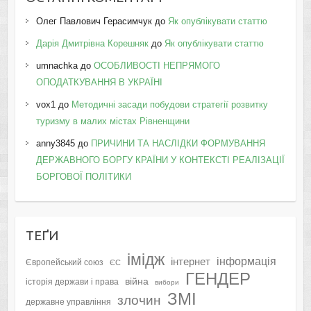
Олег Павлович Герасимчук
до
Як опублікувати статтю
Дарія Дмитрівна Корешняк
до
Як опублікувати статтю
umnachka
до
ОСОБЛИВОСТІ НЕПРЯМОГО
ОПОДАТКУВАННЯ В УКРАЇНІ
vox1
до
Методичні засади побудови стратегії розвитку
туризму в малих містах Рівненщини
anny3845
до
ПРИЧИНИ ТА НАСЛІДКИ ФОРМУВАННЯ
ДЕРЖАВНОГО БОРГУ КРАЇНИ У КОНТЕКСТІ РЕАЛІЗАЦІЇ
БОРГОВОЇ ПОЛІТИКИ
ТЕҐИ
імідж
інформація
інтернет
Європейський союз
ЄС
ГЕНДЕР
війна
історія держави і права
вибори
ЗМІ
злочин
державне управління