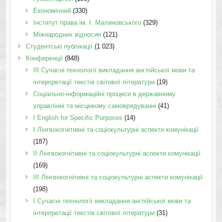
Економічний
(330)
Інститут права ім. І. Малиновського
(329)
Міжнародних відносин
(121)
Студентські публікації
(1 023)
Конференції
(848)
III Сучасні технології викладання англійської мови та
інтерпретації текстів світової літератури
(19)
Соціально-інформаційні процеси в державному
управлінні та місцевому самоврядуванні
(41)
І English for Specific Purposes
(14)
I Лінгвокогнітивні та соціокультурні аспекти комунікації
(187)
IІ Лінгвокогнітивні та соціокультурні аспекти комунікації
(169)
IІI Лінгвокогнітивні та соціокультурні аспекти комунікації
(198)
I Cучасні технології викладання англійської мови та
інтерпретації текстів світової літератури
(31)