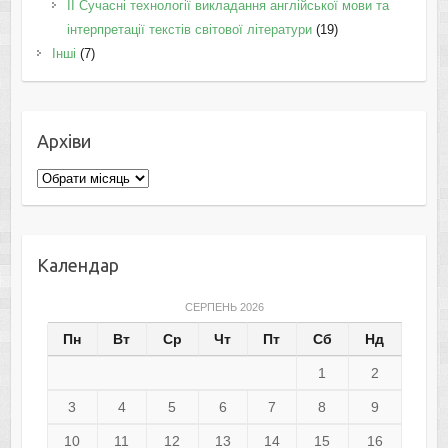
II Cучасні технології викладання англійської мови та
інтерпретації текстів світової літератури
(19)
Інші
(7)
Архіви
Архіви
Календар
СЕРПЕНЬ 2026
Пн
Вт
Ср
Чт
Пт
Сб
Нд
1
2
3
4
5
6
7
8
9
10
11
12
13
14
15
16