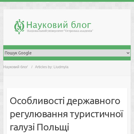
Skip
to
content
Науковий блоґ
Articles by: Liudmyla
Особливості державного
регулювання туристичної
галузі Польщі