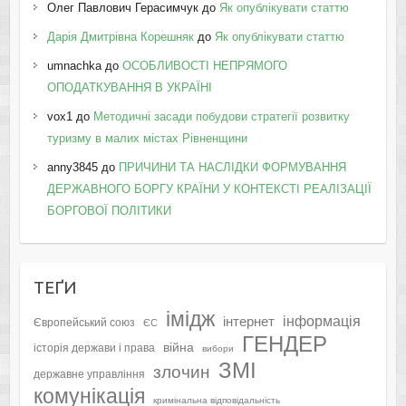
Олег Павлович Герасимчук
до
Як опублікувати статтю
Дарія Дмитрівна Корешняк
до
Як опублікувати статтю
umnachka
до
ОСОБЛИВОСТІ НЕПРЯМОГО
ОПОДАТКУВАННЯ В УКРАЇНІ
vox1
до
Методичні засади побудови стратегії розвитку
туризму в малих містах Рівненщини
anny3845
до
ПРИЧИНИ ТА НАСЛІДКИ ФОРМУВАННЯ
ДЕРЖАВНОГО БОРГУ КРАЇНИ У КОНТЕКСТІ РЕАЛІЗАЦІЇ
БОРГОВОЇ ПОЛІТИКИ
ТЕҐИ
імідж
інформація
інтернет
Європейський союз
ЄС
ГЕНДЕР
війна
історія держави і права
вибори
ЗМІ
злочин
державне управління
комунікація
кримінальна відповідальність