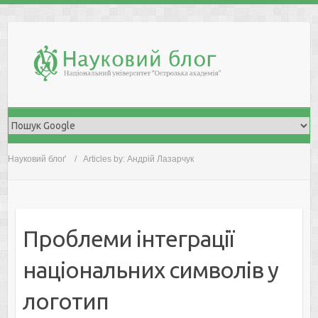
Skip
to
content
Науковий блоґ
Articles by: Андрій Лазарчук
Проблеми інтеграції
національних символів у
логотип