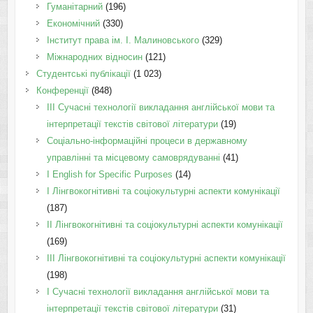
Гуманітарний
(196)
Економічний
(330)
Інститут права ім. І. Малиновського
(329)
Міжнародних відносин
(121)
Студентські публікації
(1 023)
Конференції
(848)
III Сучасні технології викладання англійської мови та
інтерпретації текстів світової літератури
(19)
Соціально-інформаційні процеси в державному
управлінні та місцевому самоврядуванні
(41)
І English for Specific Purposes
(14)
I Лінгвокогнітивні та соціокультурні аспекти комунікації
(187)
IІ Лінгвокогнітивні та соціокультурні аспекти комунікації
(169)
IІI Лінгвокогнітивні та соціокультурні аспекти комунікації
(198)
I Cучасні технології викладання англійської мови та
інтерпретації текстів світової літератури
(31)