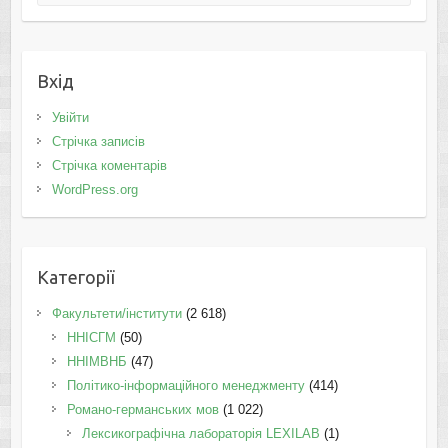
Вхід
Увійти
Стрічка записів
Стрічка коментарів
WordPress.org
Категорії
Факультети/інститути
(2 618)
ННІСГМ
(50)
ННІМВНБ
(47)
Політико-інформаційного менеджменту
(414)
Романо-германських мов
(1 022)
Лексикографічна лабораторія LEXILAB
(1)