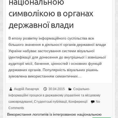
національною
символікою в органах
державної влади
В епоху розвитку інформаційного суспільства все
більшого значення в діяльності органів державної влади
України набуває застосування системи візуальної
ідентифікації для донесення до внутрішньої і зовнішньої
аудиторії місії, бачення, цінностей і основних функцій
державних органів. Популярність візуальних рішень
зумовлена використанням семантичних…
Андрій Лазарчук
30.04.2015
Соціально-
інформаційні процеси в державному управлінні та місцевому
самоврядуванні
,
Студентські публікації
,
Конференції
No
Comments
Використання логотипів із інтегрованою національною