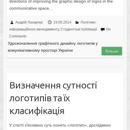
directions of improving the graphic design of logos in the
communicative space…
Андрій Лазарчук
19.05.2014
Політико-
інформаційного менеджменту
,
Студентські публікації
No
Comments
Удосконалення графічного дизайну логотипів у
комунікативному просторі України
більше
Визначення сутності
логотипів та їх
класифікація
У статті з’ясовано суть понять «логотип», досліджено