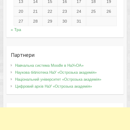
13
14
15
16
17
18
19
20
21
22
23
24
25
26
27
28
29
30
31
« Тра
Партнери
Навчальна система Moodle в НаУ«ОА»
Наукова бібліотека НаУ «Острозька академія»
Національний університет «Острозька академія»
Цифровий архів НаУ «Острозька академія»