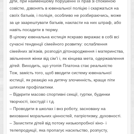
Діти, при найменшому порушенні їх прав зі спокійною
совістю, дзвонять в ювенальної поліцію і скаржаться на
своїх батьків, і поліція, особливо не розбираючись, може
за це заарештувати батьків, накласти на них штраф, або
навіть посадити в тюрму.
В цілому ювенальна юстиція яскраво виражає в собі всі
сучасні тенденції сімейного розвитку: ослаблення
сімейних зв’язків, розподіл дітонародження і материнства,
звільнення жінки від сім’ї і, як кінцева мета, одержавлення
дітей. Виходить, що утопія Платона стає реальністю
Тож, замість того, щоб вводити систему ювенальної
юстиції, як реакцію на дитячу злочинність, краще піти
шляхом профілактики.
– Відкрити масово спортивні секції, гуртки, будинки
творчості, ізостудії і т.д.
– Проводити в школах і внз роботу, засновану на
вихованні моральних цінностей, патріотизму, духовності.
– Захистити дітей від потоку низькопробної кіно- і
телепродукції, яка пропагує насильство, розпусту,