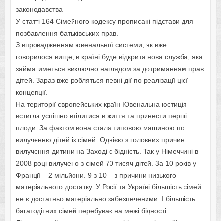
законодавства
У статті 164 Сімейного кодексу прописані підстави для
позбавлення батьківських прав.
З впровадженням ювенальної системи, як вже
говорилося вище, в країні буде відкрита нова служба, яка
займатиметься виключно наглядом за дотриманням прав
дітей. Зараз вже робляться певні дії по реалізації цієї
концепції.
На території європейських країн Ювенальна юстиція
встигла успішно втілитися в життя та принести перші
плоди. За фактом вона стала типовою машиною по
вилученню дітей із сімей. Однією з головних причин
вилучення дитини на Заході є бідність. Так у Німеччині в
2008 році вилучено з сімей 70 тисяч дітей. 3а 10 років у
Франції – 2 мільйони. 9 з 10 – з причини низького
матеріального достатку. У Росії та Україні більшість сімей
не є достатньо матеріально забезпеченими. І більшість
багатодітних сімей перебуває на межі бідності.