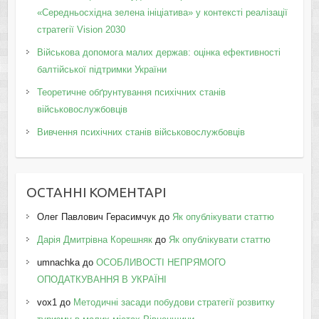
«Середньосхідна зелена ініціатива» у контексті реалізації
стратегії Vision 2030
Військова допомога малих держав: оцінка ефективності
балтійської підтримки України
Теоретичне обґрунтування психічних станів
військовослужбовців
Вивчення психічних станів військовослужбовців
ОСТАННІ КОМЕНТАРІ
Олег Павлович Герасимчук
до
Як опублікувати статтю
Дарія Дмитрівна Корешняк
до
Як опублікувати статтю
umnachka
до
ОСОБЛИВОСТІ НЕПРЯМОГО
ОПОДАТКУВАННЯ В УКРАЇНІ
vox1
до
Методичні засади побудови стратегії розвитку