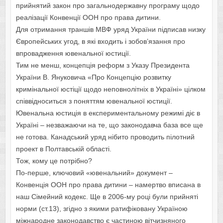
прийнятий закон про загальнодержавну програму щодо
реалізації Конвенції OOH про права дитини.
Для отримання траншів МВФ уряд України підписав низку
Європейських угод, в які входить і зобов’язання про
впровадження ювенальної юстиції.
Тим не менш, концепція реформ з Указу Президента
України В. Януковича «Про Концепцію розвитку
кримінальної юстіції щодо неповнолітніх в Україні» цілком
співвідноситься з поняттям ювенальної юстиції.
Ювенальна юстиція в експериментальному режимі діє в
Україні – незважаючи на те, що законодавча база все ще
не готова. Канадський уряд нібито проводить пілотний
проект в Полтавській області.
Тож, кому це потрібно?
По-перше, ключовий «ювенальний» документ –
Конвенція ООН про права дитини – намертво вписана в
наш Сімейний кодекс. Ще в 2006-му році були прийняті
норми (ст.13), згідно з якими ратифіковану Україною
міжнародне законодавство є частиною вітчизняного