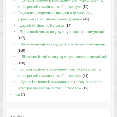
III Сучасні технології викладання англійської мови та
інтерпретації текстів світової літератури
(19)
Соціально-інформаційні процеси в державному
управлінні та місцевому самоврядуванні
(41)
І English for Specific Purposes
(14)
I Лінгвокогнітивні та соціокультурні аспекти комунікації
(187)
IІ Лінгвокогнітивні та соціокультурні аспекти комунікації
(169)
IІI Лінгвокогнітивні та соціокультурні аспекти комунікації
(198)
I Cучасні технології викладання англійської мови та
інтерпретації текстів світової літератури
(31)
II Cучасні технології викладання англійської мови та
інтерпретації текстів світової літератури
(19)
Інші
(7)