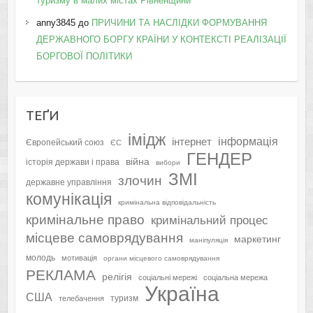
туризму в малих містах Рівненщини
anny3845
до
ПРИЧИНИ ТА НАСЛІДКИ ФОРМУВАННЯ
ДЕРЖАВНОГО БОРГУ КРАЇНИ У КОНТЕКСТІ РЕАЛІЗАЦІЇ
БОРГОВОЇ ПОЛІТИКИ
ТЕҐИ
імідж
інформація
інтернет
Європейський союз
ЄС
ГЕНДЕР
війна
історія держави і права
вибори
ЗМІ
злочин
державне управління
комунікація
кримінальна відповідальність
кримінальне право
кримінальний процес
місцеве самоврядування
маркетинг
маніпуляція
молодь
мотивація
органи місцевого самоврядування
РЕКЛАМА
релігія
соціальні мережі
соціальна мережа
Україна
США
туризм
телебачення