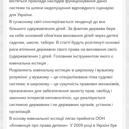
містяться приклади наслідків функціонування даної
системи та шляхи недопущення відповідного сценарію
для України.
В сучасному світі спостерігаються тенденції до все
більшого одержавлення дітей. За фактом держава бере
на себе основний обов’язок виховання дітей через дитячі
садочки, школи, табори. В статті будуть розглянуті основні
риси втілення державою свого права на виховання своїх
(одержавлених ) дітей. Головним інструментом якого є
ювенальна юстиція .
Розрізняють ювенальну юстицію в широкому і вузькому
розумінні: у вузькому – це спеціалізована гілка судової
системи; в широкому – це сукупність правових механізмів,
призначених для забезпечення захисту прав, свобод і
законних інтересів неповнолітніх, що реалізуються
системою державних і не державних органів, установ і
організацій.
В основу ювенальної юстиції лягає прийнята ООН
«Конвенція про права дитини». У 2009 році в Україні був