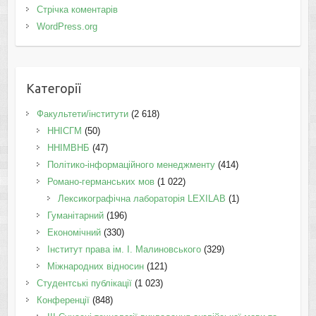
Стрічка коментарів
WordPress.org
Категорії
Факультети/інститути
(2 618)
ННІСГМ
(50)
ННІМВНБ
(47)
Політико-інформаційного менеджменту
(414)
Романо-германських мов
(1 022)
Лексикографічна лабораторія LEXILAB
(1)
Гуманітарний
(196)
Економічний
(330)
Інститут права ім. І. Малиновського
(329)
Міжнародних відносин
(121)
Студентські публікації
(1 023)
Конференції
(848)