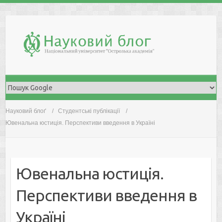
Skip
to
content
Науковий блоґ
Студентські публікації
Ювенальна юстиція. Перспективи введення в Україні
Ювенальна юстиція.
Перспективи введення в
Україні