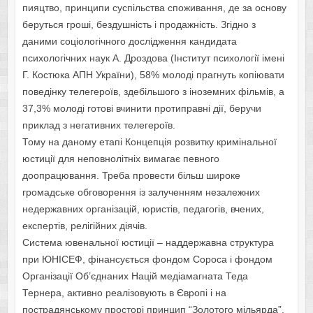
пияцтво, принципи суспільства споживання, де за основу
беруться гроші, бездушність і продажність. Згідно з
даними соціологічного дослідження кандидата
психологічних наук А. Дроздова (Інститут психології імені
Г. Костюка АПН України), 58% молоді прагнуть копіювати
поведінку телегероїв, здебільшого з іноземних фільмів, а
37,3% молоді готові вчинити протиправні дії, беручи
приклад з негативних телегероїв.
Тому на даному етапі Концепція розвитку кримінальної
юстиції для неповнолітніх вимагає певного
доопрацювання. Треба провести більш широке
громадське обговорення із залученням незалежних
недержавних організацій, юристів, педагогів, вчених,
експертів, релігійних діячів.
Система ювенальної юстиції – наддержавна структура
при ЮНІСЕФ, фінансується фондом Сороса і фондом
Організації Об’єднаних Націй медіамагната Теда
Тернера, активно реалізовують в Європі і на
пострадянському просторі принцип “Золотого мільярда”,