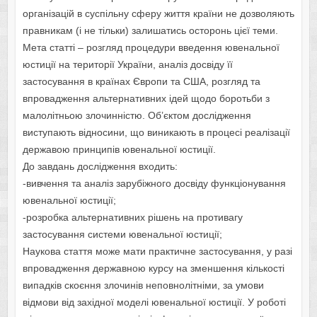
організацій в суспільну сферу життя країни не дозволяють
правникам (і не тільки) залишатись осторонь цієї теми.
Мета статті – розгляд процедури введення ювенальної
юстиції на території України, аналіз досвіду її
застосування в країнах Європи та США, розгляд та
впровадження альтернативних ідей щодо боротьби з
малолітньою злочинністю. Об’єктом дослідження
виступають відносини, що виникають в процесі реалізації
державою принципів ювенальної юстиції.
До завдань дослідження входить:
-вивчення та аналіз зарубіжного досвіду функціонування
ювенальної юстиції;
-розробка альтернативних рішень на противагу
застосування системи ювенальної юстиції;
Наукова стаття може мати практичне застосування, у разі
впровадження державною курсу на зменшення кількості
випадків скоєння злочинів неповнолітніми, за умови
відмови від західної моделі ювенальної юстиції. У роботі