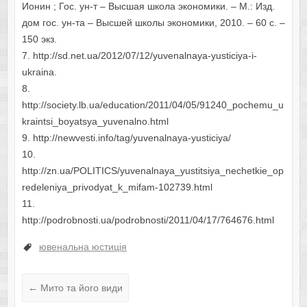
Ионин ; Гос. ун-т – Высшая школа экономики. – М.: Изд.
дом гос. ун-та – Высшей школы экономики, 2010. – 60 с. –
150 экз.
7. http://sd.net.ua/2012/07/12/yuvenalnaya-yusticiya-i-
ukraina.
8.
http://society.lb.ua/education/2011/04/05/91240_pochemu_u
kraintsi_boyatsya_yuvenalno.html
9. http://newvesti.info/tag/yuvenalnaya-yusticiya/
10.
http://zn.ua/POLITICS/yuvenalnaya_yustitsiya_nechetkie_op
redeleniya_privodyat_k_mifam-102739.html
11.
http://podrobnosti.ua/podrobnosti/2011/04/17/764676.html
ювенальна юстиція
←
Мито та його види