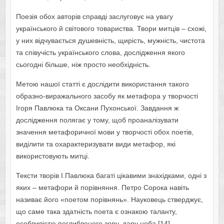
Поезія обох авторів справді заслуговує на увагу
українського й світового товариства. Твори митців – схожі,
у них відчувається душевність, щирість, мужність, чистота
та співучість українського слова, дослідження якого
сьогодні більше, ніж просто необхідність.
Метою нашої статті є дослідити використання такого
образно-виражального засобу як метафора у творчості
Ігоря Павлюка та Оксани Пухонської. Завдання ж
дослідження полягає у тому, щоб проаналізувати
значення метафоричної мови у творчості обох поетів,
виділити та охарактеризувати види метафор, які
використовують митці.
Тексти творів І.Павлюка багаті цікавими знахідками, одні з
яких – метафори й порівняння. Петро Сорока навіть
називає його «поетом порівнянь». Науковець стверджує,
що саме така здатність поета є ознакою таланту,
особливістю поглибленого зору, дару неба [14].