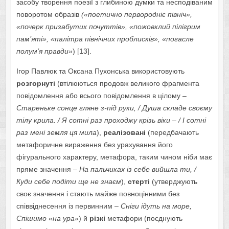
засобу творення поезії з глибиною думки та несподіваним
поворотом образів
(«поетично первородніє північ»,
«почерк призабутих почуттів», «пожовклий пілігрим
пам’яті», «палітра північних проблисків», «погасле
полум’я правди»
) [13].
Ігор Павлюк та Оксана Пухонська використовують
розгорнуті
(втілюються продовж великого фрагмента
повідомлення або всього повідомлення в цілому –
Стареньке сонце гляне з-під руки, / Душа складе своєму
тілу крила. / Я сотні раз проходжу крізь віки – / І сотні
раз мені земля ця мила
),
реалізовані
(передбачають
метафоричне вираження без урахування його
фігурального характеру, метафора, таким чином ніби має
пряме значення
– На пальчиках із себе вийшла ти, /
Куди себе подіти ще не знаєм
),
стерті
(утверджують
своє значення і стають майже повноцінними без
співвіднесення із первинним –
Cніги ідуть на море,
Cпішимо «на ура»
) й
різкі
метафори (поєднують