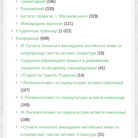
Гуманітарний
(196)
Економічний
(330)
Інститут права ім. І. Малиновського
(329)
Міжнародних відносин
(121)
Студентські публікації
(1 023)
Конференції
(848)
III Сучасні технології викладання англійської мови та
інтерпретації текстів світової літератури
(19)
Соціально-інформаційні процеси в державному
управлінні та місцевому самоврядуванні
(41)
І English for Specific Purposes
(14)
I Лінгвокогнітивні та соціокультурні аспекти комунікації
(187)
IІ Лінгвокогнітивні та соціокультурні аспекти комунікації
(169)
IІI Лінгвокогнітивні та соціокультурні аспекти комунікації
(198)
I Cучасні технології викладання англійської мови та
інтерпретації текстів світової літератури
(31)