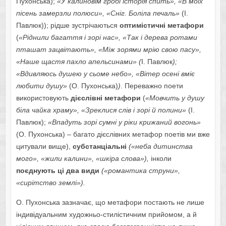
Пухонська);
«У калиновім гробі історія спить», «В моїх
пісень замерзли полюси», «Сніг. Боліла печаль»
(І.
Павлюк)); рідше зустрічаються
оптимістичні метафори
(
«Ріднили багаття і зорі нас», «Так і дерева ротами
пташат зацвітають», «Між зорями мрію свою пасу»,
«Наше щастя пахло апельсинами» (
І. Павлюк
);
«Вдивляюсь душею у сьоме небо», «Вітер осені вміє
любити душу»
(О. Пухонська)
)
. Переважно поети
використовують
дієслівні метафори
(
«Мовчить у душу
біла чайка храму», «Зреклися слів і зорі й полини»
(І.
Павлюк);
«Впадуть зорі сумні у ріки крижаний вогонь»
(О. Пухонська) – багато дієслівних метафор поетів ми вже
цитували вище),
субстанціальні
(«неба дитинства
мого», «жили калини», «шкіра слова»),
інколи
поєднують ці два види
(«романтика струни»,
«сирітство землі»).
О. Пухонська зазначає, що метафори постають не лише
індивідуальним художньо-стилістичним прийомом, а й