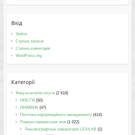
Вхід
Увійти
Стрічка записів
Стрічка коментарів
WordPress.org
Категорії
Факультети/інститути
(2 618)
ННІСГМ
(50)
ННІМВНБ
(47)
Політико-інформаційного менеджменту
(414)
Романо-германських мов
(1 022)
Лексикографічна лабораторія LEXILAB
(1)