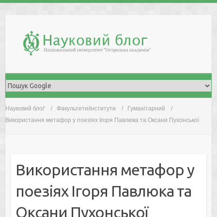
Skip
to
content
Науковий блоґ
Факультети/інститути
Гуманітарний
Використання метафор у поезіях Ігоря Павлюка та Оксани Пухонської
Використання метафор у
поезіях Ігоря Павлюка та
Оксани Пухонської