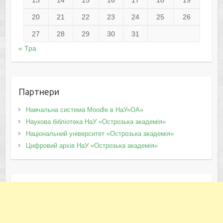
13
14
15
16
17
18
19
20
21
22
23
24
25
26
27
28
29
30
31
« Тра
Партнери
Навчальна система Moodle в НаУ«ОА»
Наукова бібліотека НаУ «Острозька академія»
Національний університет «Острозька академія»
Цифровий архів НаУ «Острозька академія»