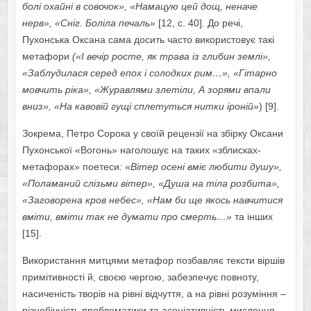
болі охайні в совочок», «Намацую цей дощ, неначе
нерв», «Сніг. Боліла печаль»
[12, с. 40]. До речі,
Пухонська Оксана сама досить часто використовує такі
метафори
(«І вечір росте, як трава із глибин землі»,
«Заблудилася серед епох і солодких рим…», «Гітарно
мовчить ріка», «Журавлями злетіли, А зорями впали
вниз», «На кавовій гущі сплетуться нитки іроній»
) [9].
Зокрема, Петро Сорока у своїй рецензії на збірку Оксани
Пухонської «Вогонь» наголошує на таких «зблисках-
метафорах» поетеси
: «Вітер осені вміє любити душу»,
«Поламаний слізьми вітер», «Душа на тіла розбита»,
«Заговорена кров небес», «Нам би ще якось навчитися
вміти, вміти так не думати про смерть…»
та інших
[15].
Використання митцями метафор позбавляє тексти віршів
примітивності й, своєю чергою, забезпечує повноту,
насиченість творів на рівні відчуття, а на рівні розуміння –
різнобічність проблематики та асоціативність мислення