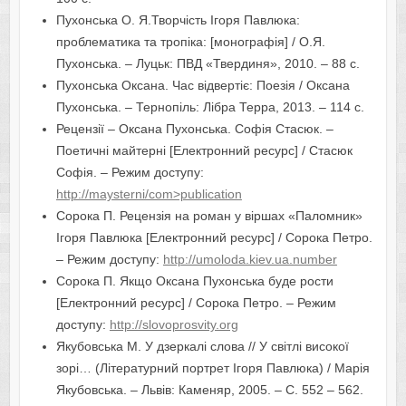
Пухонська О. Я.Творчість Ігоря Павлюка:
проблематика та тропіка: [монографія] / О.Я.
Пухонська. – Луцьк: ПВД «Твердиня», 2010. – 88 с.
Пухонська Оксана. Час відвертіє: Поезія / Оксана
Пухонська. – Тернопіль: Лібра Терра, 2013. – 114 с.
Рецензії – Оксана Пухонська. Софія Стасюк. –
Поетичні майтерні [Електронний ресурс] / Стасюк
Софія. – Режим доступу:
http://maysterni/com>publication
Сорока П. Рецензія на роман у віршах «Паломник»
Ігоря Павлюка [Електронний ресурс] / Сорока Петро.
– Режим доступу:
http://umoloda.kiev.ua.number
Сорока П. Якщо Оксана Пухонська буде рости
[Електронний ресурс] / Cорока Петро. – Режим
доступу:
http://slovoprosvity.org
Якубовська М. У дзеркалі слова // У світлі високої
зорі… (Літературний портрет Ігоря Павлюка) / Марія
Якубовська. – Львів: Каменяр, 2005. – С. 552 – 562.