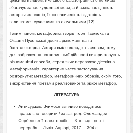
цілісним явищем, яке своєю багатогранністю не лише
збагачує запас художньої мови, а й визначає цінність
авторських текстів, їхню насиченість і здатність
залишатися сучасними та актуальними [12].
Таким чином, метафорика творів Ігоря Павлюка та
Оксани Пухонської досить різноманітна та
багатовекторна. Автори вміло володіють словом, тому
для зображення навколишньої дійсності використовують
різноманітні способи, серед яких переважає дієслівна
метафоризація, характерне часте застосування
розгорнутих метафор, метафоричних образів, окрім того,
використання поетами реалізованої та різкої метафор.
ЛІТЕРАТУРА
Антисуржик. Вчимося ввічливо поводитись і
правильно говорити / за заг. ред. Олександри
Сербенської: навч. посібн. – 3-тє вид., доп. і
переробл. – Львів: Апріорі, 2017. – 304 с.