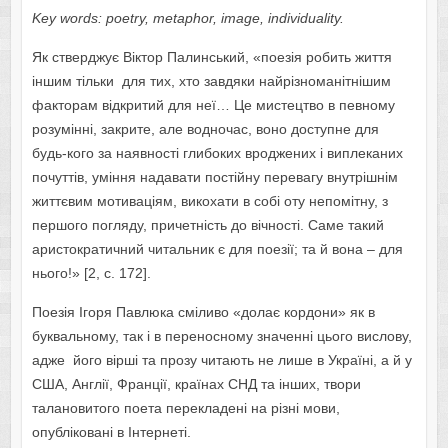
Key words: poetry, metaphor, image, individuality.
Як стверджує Віктор Палинський, «поезія робить життя
іншим тільки для тих, хто завдяки найрізноманітнішим
факторам відкритий для неї… Це мистецтво в певному
розумінні, закрите, але водночас, воно доступне для
будь-кого за наявності глибоких вроджених і виплеканих
почуттів, уміння надавати постійну перевагу внутрішнім
життєвим мотиваціям, викохати в собі оту непомітну, з
першого погляду, причетність до вічності. Саме такий
аристократичний читальник є для поезії; та й вона – для
нього!» [2, с. 172].
Поезія Ігоря Павлюка сміливо «долає кордони» як в
буквальному, так і в переносному значенні цього вислову,
адже його вірші та прозу читають не лише в Україні, а й у
США, Англії, Франції, країнах СНД та інших, твори
талановитого поета перекладені на різні мови,
опубліковані в Інтернеті.