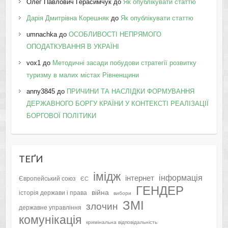
Олег Павлович Герасимчук
до
Як опублікувати статтю
Дарія Дмитрівна Корешняк
до
Як опублікувати статтю
umnachka
до
ОСОБЛИВОСТІ НЕПРЯМОГО
ОПОДАТКУВАННЯ В УКРАЇНІ
vox1
до
Методичні засади побудови стратегії розвитку
туризму в малих містах Рівненщини
anny3845
до
ПРИЧИНИ ТА НАСЛІДКИ ФОРМУВАННЯ
ДЕРЖАВНОГО БОРГУ КРАЇНИ У КОНТЕКСТІ РЕАЛІЗАЦІЇ
БОРГОВОЇ ПОЛІТИКИ
ТЕҐИ
імідж
інформація
інтернет
Європейський союз
ЄС
ГЕНДЕР
війна
історія держави і права
вибори
ЗМІ
злочин
державне управління
комунікація
кримінальна відповідальність