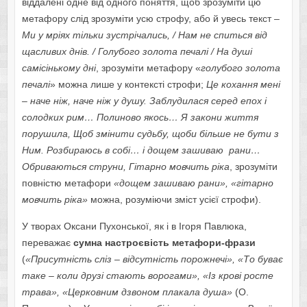
віддалені одне від одного поняття, щоб зрозуміти цю
метафору слід зрозуміти усю строфу, або й увесь текст –
Ми у мріях тільки зустрічались, / Нам не спиться від
щасливих днів. / Голубого золота печалі / На душі
самісінькому дні
, зрозуміти метафору «
голубого золота
печалі
» можна лише у контексті строфи;
Це кохання мені
– наче ніж, наче ніж у душу. Заблудилася серед епох і
солодких рим… Полиново якось… Я закони життя
порушила, Щоб змінити судьбу, щоби більше не бути з
Ним. Розбираюсь в собі… і дощем зашиваю рани…
Обриваються струни, Гітарно мовчить ріка
, зрозуміти
повністю метафори
«дощем зашиваю рани», «гітарно
мовчить ріка»
можна, розуміючи зміст усієї строфи).
У творах Оксани Пухонської, як і в Ігоря Павлюка,
переважає
сумна настроєвість метафори-фрази
(
«Присутність сліз – відсутність порожнечі», «То буває
таке – коли друзі стають ворогами», «Із крові росте
трава», «Церковним дзвоном плакала душа»
(О.