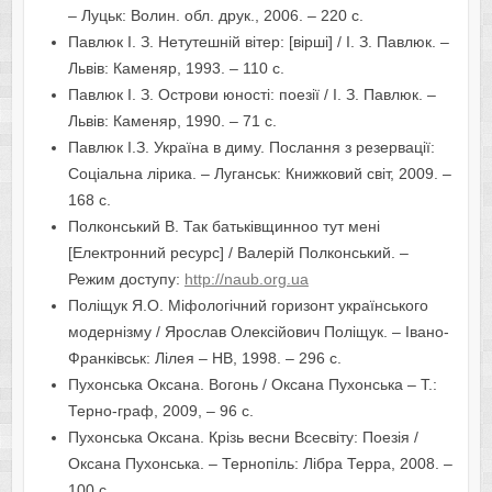
– Луцьк: Волин. обл. друк., 2006. – 220 с.
Павлюк І. З. Нетутешній вітер: [вірші] / І. З. Павлюк. –
Львів: Каменяр, 1993. – 110 с.
Павлюк І. З. Острови юності: поезії / І. З. Павлюк. –
Львів: Каменяр, 1990. – 71 с.
Павлюк І.З. Україна в диму. Послання з резервації:
Соціальна лірика. – Луганськ: Книжковий світ, 2009. –
168 с.
Полконський В. Так батьківщинноо тут мені
[Електронний ресурс] / Валерій Полконський. –
Режим доступу:
http://naub.org.ua
Поліщук Я.О. Міфологічний горизонт українського
модернізму / Ярослав Олексійович Поліщук. – Івано-
Франківськ: Лілея – НВ, 1998. – 296 с.
Пухонська Оксана. Вогонь / Оксана Пухонська – Т.:
Терно-граф, 2009, – 96 с.
Пухонська Оксана. Крізь весни Всесвіту: Поезія /
Оксана Пухонська. – Тернопіль: Лібра Терра, 2008. –
100 с.