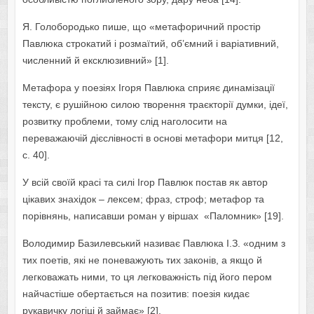
Я. Голобородько пише, що «метафоричний простір
Павлюка строкатий і розмаїтий, об’ємний і варіативний,
численний й ексклюзивний» [1].
Метафора у поезіях Ігоря Павлюка сприяє динамізації
тексту, є рушійною силою творення траєкторії думки, ідеї,
розвитку проблеми, тому слід наголосити на
переважаючій дієслівності в основі метафори митця [12,
с. 40].
У всій своїй красі та силі Ігор Павлюк постав як автор
цікавих знахідок – лексем; фраз, строф; метафор та
порівнянь, написавши роман у віршах «Паломник» [19].
Володимир Базилевський називає Павлюка І.З. «одним з
тих поетів, які не поневажують тих законів, а якщо й
легковажать ними, то ця легковажність під його пером
найчастіше обертається на позитив: поезія кидає
рукавичку логіці й займає» [2].