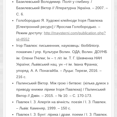
Базилевський Володимир. Політ у глибину. /
Базилевський Віктор // Літературна Україна. – 2007. –
С. 6.
Голобородько Я. Художні клейноди Ігоря Павлюка
[Електронний ресурс] / Ярослав Голобородько. –
Режим доступу:
http://maysterni.com/publication.php?
id=8552
Ігор Павлюк: письменник, науковець: біобібліогр.
покажчик / упр. Культури Волин. ОДА; Волин. ДОУНБ
ім. Олени Пчілки; Ін – т. літ. ім. Т. Г. Шевченка НАН
України; Львівський нац. ун –т ім. Івана Франка;
упоряд. А. А. Понагайба. – Луцьк: Терези, 2016. –
216 с.
Палинський Віктор. Між грою і битвою: (кілька думок з
приводу книжки лірики Ігоря Павлюка) / Палинський
Віктор // Дзвін. – 2015. – № 10. – С. 170-173.
Павлюк І. З. Алергія на вічність: поезія / І. З. Павлюк.
– Львів: Каменяр, 1999. – 150 с.
Павлюк І. З. Бунт: лірика і драм. поеми / І. З. Павлюк.