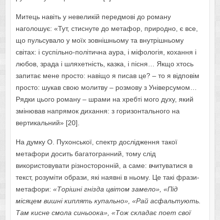
Митець навіть у невеликій передмові до роману
наголошує: «Тут, стиснуте до метафор, природно, є все,
що пульсувало у моїх зовнішньому та внутрішньому
світах: і суспільно-політична аура, і міфологія, кохання і
любов, зрада і шляхетність, казка, і пісня… Якщо хтось
запитає мене просто: навіщо я писав це? – то я відповім
просто: шукав свою молитву – розмову з Універсумом…
Рядки цього роману – шрами на хребті мого духу, який
змінював напрямок дихання: з горизонтального на
вертикальний» [20].
На думку О. Пухонської, спектр дослідження такої
метафори досить багатогранний, тому слід
використовувати різносторонній, а саме: вчитуватися в
текст, розуміти образи, які наявні в ньому. Це такі фрази-
метафори:
«Торішні гнізда цвітом замело», «Під
місяцем вишні киплять купально», «Рай асфальтують.
Там кисне смола синьоока», «Тож складає поет свої