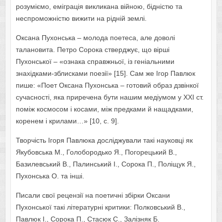
розуміємо, еміграція викликана війною, бідністю та
неспроможністю вижити на рідній землі.
Оксана Пухонська – молода поетеса, але доволі
талановита. Петро Сорока стверджує, що вірші
Пухонської – «ознака справжньої, із геніальними
знахідками-зблисками поезії» [15]. Сам же Ігор Павлюк
пише: «Поет Оксана Пухонська – готовий образ дзвінкої
сучасності, яка приречена бути нашим медіумом у ХХІ ст.
поміж космосом і косами, між предками й нащадками,
коренем і крилами…» [10, с. 9].
Творчість Ігоря Павлюка досліджували такі науковці як
Якубовська М., Голобородько Я., Погорецький В.,
Базилевський В., Палинський І., Сорока П., Поліщук Я.,
Пухонська О. та інші.
Писали свої рецензії на поетичні збірки Оксани
Пухонської такі літературні критики: Полковський В.,
Павлюк І., Сорока П., Стасюк С., Залізняк Б.