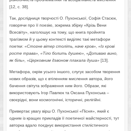
[12, с. 38].
Так, дослідниця творчості О. Пухонської, Софія Стасюк,
говорячи про її поезію, зокрема збірку «Крізь Вени
Всесвіту», наголошує на тому, що книга пройнята
трагізмом й у цьому контексті виділяє такі метафори
поетки:
«Стогне вітер століть, наче кров», «Із крові
росте трава», «Тіло болить душею», «Допиваю вино,
як біль», «Церковним дзвоном плакала душа»
[13].
Метафора, окрім усього іншого, слугує засобом творення
нових образів, що є втіленням мислення автора, його
бачення світута зображення ним його. Образи, які
використовують Ігор Павлюк та Оксана Пухонська –
своєрідні, вони космогонічні, історичні, релігійні.
Привертає увагу вірш О. Пухонської «Пісня», який є
одним із кращих прикладів її поетичної майстерності, тут
авторка вдало поєднує використання стилістичного