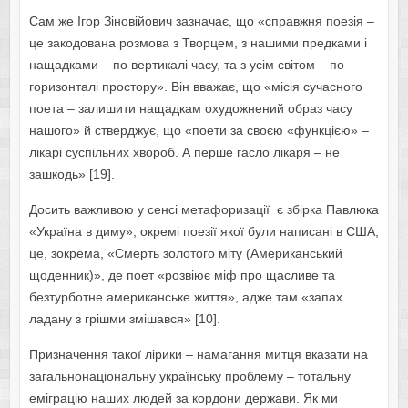
Сам же Ігор Зіновійович зазначає, що «справжня поезія –
це закодована розмова з Творцем, з нашими предками і
нащадками – по вертикалі часу, та з усім світом – по
горизонталі простору». Він вважає, що «місія сучасного
поета – залишити нащадкам охудожнений образ часу
нашого» й стверджує, що «поети за своєю «функцією» –
лікарі суспільних хвороб. А перше гасло лікаря – не
зашкодь» [19].
Досить важливою у сенсі метафоризації є збірка Павлюка
«Україна в диму», окремі поезії якої були написані в США,
це, зокрема, «Смерть золотого міту (Американський
щоденник)», де поет «розвіює міф про щасливе та
безтурботне американське життя», адже там «запах
ладану з грішми змішався» [10].
Призначення такої лірики – намагання митця вказати на
загальнонаціональну українську проблему – тотальну
еміграцію наших людей за кордони держави. Як ми