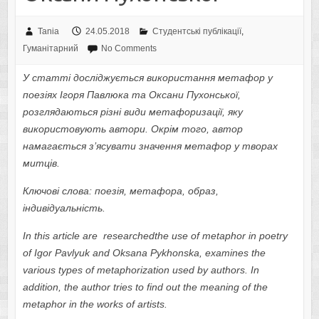
Tania
24.05.2018
Студентські публікації
,
Гуманітарний
No Comments
У статті досліджується використання метафор у
поезіях Ігоря Павлюка та Оксани Пухонської,
розглядаються різні види метафоризації, яку
використовують автори. Окрім того, автор
намагається з’ясувати значення метафор у творах
митців.
Ключові слова: поезія, метафора, образ,
індивідуальність.
In this article are researchedthe use of metaphor in poetry
of Igor Pavlyuk and Oksana Pykhonska, examines the
various types of metaphorization used by authors. In
addition, the author tries to find out the meaning of the
metaphor in the works of artists.