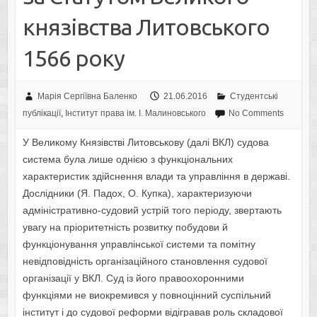
князівства Литовського
1566 року
Марія Сергіївна Баленко
21.06.2016
Студентські
публікації
,
Інститут права ім. І. Малиновського
No Comments
У Великому Князівстві Литовськову (далі ВКЛ) судова
система була лише однією з функціональних
характеристик здійснення влади та управління в державі.
Дослідники (Я. Падох, О. Купка), характеризуючи
адміністративно-судовий устрій того періоду, звертають
увагу на пріоритетність розвитку побудови й
функціонування управлінської системи та помітну
невідповідність організаційного становлення судової
організації у ВКЛ. Суд із його правоохоронними
функціями не виокремився у повноцінний суспільний
інститут і до судової реформи відігравав роль складової