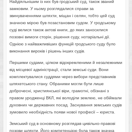
Найдіяльнішим із них був гродський суд, також званий
замковим. У ньому розглядалися справи за
звинуваченнями шляхти, міщан і селян, тобто цей суд
значною мірою був позастановим судом. У гродському
суді велися також актові книги, до яких заносилися
позовні вимоги сторін, рішення суду, нотаріальні дії.
Однією з найважливіших функцій гродського суду було
виконання вироків і рішень інших судів.
Першими судами, цілком відокремленими й незалежними
від місцевої адміністрації, стали земські суди. Вони
комплектувалися суддями через вибори представників
шляхетського стану. Обраними могли бути лише
доброчесні, християнської віри, грамотні, обізнані з
правом уродженці ВКЛ, які володіли землею, не обіймали
духовних чи державних посад. Заснування земських судів
зумовило необхідність появи нової професії – юриста.
Земський суд в основному розглядав цивільно-правові
позови шляхти. Його компетенцією була також значна