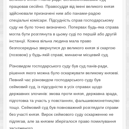
працював сесійно. Правосуддя від імені великого князя
здійснювали призначені ним або панами-радою
спеціальні комісари. Підсудність справ господарському
суду не було точно визначено. Попервах будь-яка справа
могла бути розглянута в цьому суді по першій або другій
інстанції. Кожна вільна людина мала право
безпосередньо звернутися до великого князя зі скаргою
(позовом) у будь-якій справі, минаючи місцевий суд.
Різновидом господарського суду був суд панів-ради,
рішення якого можна було оскаржувати великому князеві.
Певний час різновидом господарського суду був
сеймовий суд, із підсудністю в усіх справах щодо
державних злочинів: змова проти князя, державна зрада,
підготовка та участь у повстаннях, фальшивомонетництво
тощо. Сеймовий суд був повноважний розглядати справи
без участі князя. Вирок сеймового суду оскарженню не
підлягав, але за князем зберігалося право помилування
засудженого.