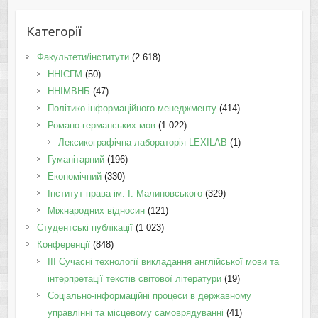
Категорії
Факультети/інститути
(2 618)
ННІСГМ
(50)
ННІМВНБ
(47)
Політико-інформаційного менеджменту
(414)
Романо-германських мов
(1 022)
Лексикографічна лабораторія LEXILAB
(1)
Гуманітарний
(196)
Економічний
(330)
Інститут права ім. І. Малиновського
(329)
Міжнародних відносин
(121)
Студентські публікації
(1 023)
Конференції
(848)
III Сучасні технології викладання англійської мови та
інтерпретації текстів світової літератури
(19)
Соціально-інформаційні процеси в державному
управлінні та місцевому самоврядуванні
(41)