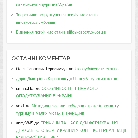
балтійської підтримки України
Теоретичне обґрунтування психічних станів
військовослужбовців
Вивчення психічних станів військовослужбовців
ОСТАННІ КОМЕНТАРІ
Олег Павлович Герасимчук
до
Як опублікувати статтю
Дарія Дмитрівна Корешняк
до
Як опублікувати статтю
umnachka
до
ОСОБЛИВОСТІ НЕПРЯМОГО
ОПОДАТКУВАННЯ В УКРАЇНІ
vox1
до
Методичні засади побудови стратегії розвитку
туризму в малих містах Рівненщини
anny3845
до
ПРИЧИНИ ТА НАСЛІДКИ ФОРМУВАННЯ
ДЕРЖАВНОГО БОРГУ КРАЇНИ У КОНТЕКСТІ РЕАЛІЗАЦІЇ
БОРГОВОЇ ПОЛІТИКИ