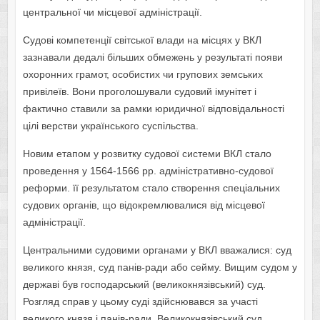
центральної чи місцевої адміністрації.
Судові компетенції світської влади на місцях у ВКЛ
зазнавали дедалі більших обмежень у результаті появи
охоронних грамот, особистих чи групових земських
привілеїв. Вони проголошували судовий імунітет і
фактично ставили за рамки юридичної відповідальності
цілі верстви українського суспільства.
Новим етапом у розвитку судової системи ВКЛ стало
проведення у 1564-1566 рр. адміністративно-судової
реформи. її результатом стало створення спеціальних
судових органів, що відокремлювалися від місцевої
адміністрації.
Центральними судовими органами у ВКЛ вважалися: суд
великого князя, суд панів-ради або сейму. Вищим судом у
державі був господарський (великокнязівський) суд.
Розгляд справ у цьому суді здійснювався за участі
великого князя і панів-ради. Великокнязівський суд