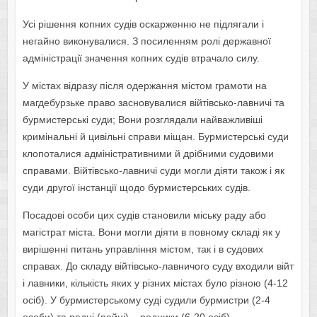
Усі рішення копних судів оскарженню не підлягали і
негайно виконувалися. З посиленням ролі державної
адміністрації значення копних судів втрачало силу.
У містах відразу після одержання містом грамоти на
магдебурзьке право засновувалися війтівсько-лавничі та
бурмистерські суди; Вони розглядали найважливіші
кримінальні й цивільні справи міщан. Бурмистерські суди
клопоталися адміністративними й дрібними судовими
справами. Війтівсько-лавничі суди могли діяти також і як
суди другої інстанції щодо бурмистерських судів.
Посадові особи цих судів становили міську раду або
магістрат міста. Вони могли діяти в повному складі як у
вирішенні питань управління містом, так і в судових
справах. До складу війтівсько-лавничого суду входили війт
і лавники, кількість яких у різних містах було різною (4-12
осіб). У бурмистерському суді судили бурмистри (2-4