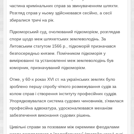
частина кримінальних справ за звинуваченням шляхти.
Розгляд справ у ньому здійснювався сесійно, а сесії
збиралися тричі на рік.
Підкоморський суд, очолюваний підкоморієм, розглядав
спори щодо меж шляхетських землеволодінь. За
Литовським статутом 1566 р., підкоморій призначався
безпосередньо князем. Помічником підкоморія у
вимірюванні та установленні меж землеволодінь був
коморник, призначуваний підкоморієм.
Отже, у 60-х роках XVI ст. на українських землях було
зроблено першу спробу чіткого розмежування судів за
колом справ і створення інституту професійних суддів.
Упорядковувалася система судових чиновників, з’явилася
професійна адвокатура, удосконалювався механізм
забезпечення виконання судових рішень.
Цивільні справи за позовами між окремими феодалами