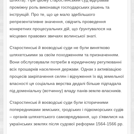
шляхта). При цьому старостинський суд відігравав
проміжну роль виконавця господарських рішень та
інструкцій. Про те, що це мало здебільшого
репрезентативне значення, свідчить проведення
конкретних процесуальних дій, що ґрунтувалося на
місцевих правових звичаях волинської знаті.
Старостинські й воєводські суди не були винятково
шляхетськими за своїм походженням та призначенням.
Вони обслуговували потреби в юридичному регулюванні
всіх прошарків населення держави. Однак з активізацією
процесів закріпачення селян і відчуження їх від земельної
власності ця соціальна верства дедалі більше підпадала
під доменіальну (вотчинну) владу панів-земле-власників.
Старостинські й воєводські суди були історичними
попередниками земських, гродських і підкоморських судів
– органів шляхетського самоврядування, що з’явилися на
українських землях після судової реформи 1564-1566 рр.