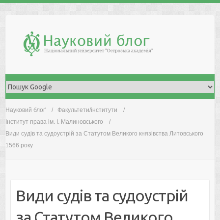
Skip
to
content
Науковий блоґ
Факультети/інститути
Інститут права ім. І. Малиновського
Види судів та судоустрій за Статутом Великого князівства Литовського
1566 року
Види судів та судоустрій
за Статутом Великого