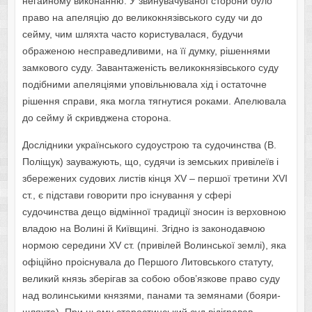
негайному виконанню. У звинувачуваної сторони було
право на апеляцію до великокнязівського суду чи до
сейму, чим шляхта часто користувалася, будучи
ображеною несправедливими, на її думку, рішеннями
замкового суду. Завантаженість великокнязівського суду
подібними апеляціями уповільнювала хід і остаточне
рішення справи, яка могла тягнутися роками. Апелювала
до сейму й скривджена сторона.
Дослідники українського судоустрою та судочинства (В.
Поліщук) зауважують, що, судячи із земських привілеїв і
збережених судових листів кінця XV – першої третини XVI
ст., є підстави говорити про існування у сфері
судочинства дещо відмінної традиції зносин із верховною
владою на Волині й Київщині. Згідно із законодавчою
нормою середини XV ст. (привілей Волинської землі), яка
офіційно проіснувала до Першого Литовського статуту,
великий князь зберігав за собою обов’язкове право суду
над волинськими князями, панами та земянами (бояри-