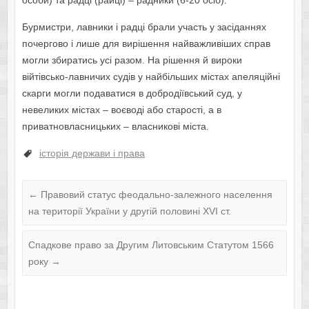
особи) та радці (райці) – радники (6-20 осіб).
Бурмистри, лавники і радці брали участь у засіданнях
почергово і лише для вирішення найважливіших справ
могли збиратись усі разом. На рішення й вироки
війтівсько-лавничих судів у найбільших містах апеляційні
скарги могли подаватися в добродіївський суд, у
невеликих містах – воєводі або старості, а в
приватновласницьких – власникові міста.
історія держави і права
←
Правовий статус феодально-залежного населення
на території України у другій половині XVI ст.
Спадкове право за Другим Литовським Статутом 1566
року
→