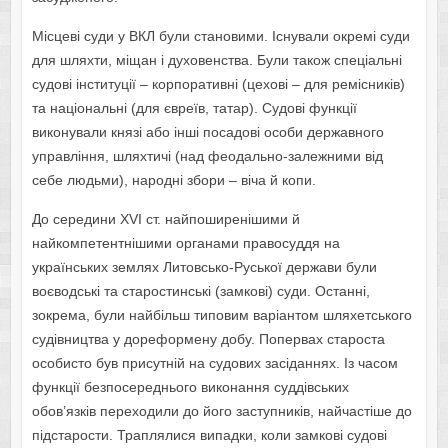
Місцеві суди у ВКЛ були становими. Існували окремі суди
для шляхти, міщан і духовенства. Були також спеціальні
судові інституції – корпоративні (цехові – для ремісників)
та національні (для євреїв, татар). Судові функції
виконували князі або інші посадові особи державного
управління, шляхтичі (над феодально-залежними від
себе людьми), народні збори – віча й копи.
До середини XVI ст. найпоширенішими й
найкомпетентнішими органами правосуддя на
українських землях Литовсько-Руської держави були
воєводські та старостинські (замкові) суди. Останні,
зокрема, були найбільш типовим варіантом шляхетського
судівництва у дореформену добу. Попервах староста
особисто був присутній на судових засіданнях. Із часом
функції безпосереднього виконання суддівських
обов’язків переходили до його заступників, найчастіше до
підстарости. Траплялися випадки, коли замкові судові