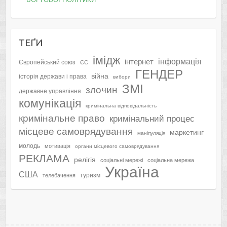
ТЕҐИ
імідж
інформація
інтернет
Європейський союз
ЄС
ГЕНДЕР
війна
історія держави і права
вибори
ЗМІ
злочин
державне управління
комунікація
кримінальна відповідальність
кримінальне право
кримінальний процес
місцеве самоврядування
маркетинг
маніпуляція
молодь
мотивація
органи місцевого самоврядування
РЕКЛАМА
релігія
соціальні мережі
соціальна мережа
Україна
США
туризм
телебачення