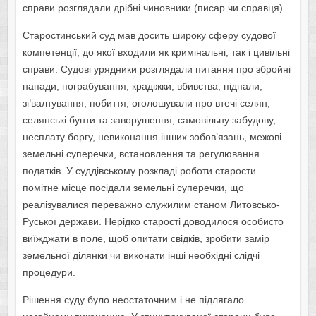
справи розглядали дрібні чиновники (писар чи справця).
Старостинський суд мав досить широку сферу судової
компетенції, до якої входили як кримінальні, так і цивільні
справи. Судові урядники розглядали питання про збройні
напади, пограбування, крадіжки, вбивства, підпали,
зґвалтування, побиття, оголошували про втечі селян,
селянські бунти та заворушення, самовільну забудову,
несплату боргу, невиконання інших зобов’язань, межові
земельні суперечки, встановлення та регулювання
податків. У суддівському розкладі роботи старости
помітне місце посідали земельні суперечки, що
реалізувалися переважно служилим станом Литовсько-
Руської держави. Нерідко старості доводилося особисто
виїжджати в поле, щоб опитати свідків, зробити замір
земельної ділянки чи виконати інші необхідні слідчі
процедури.
Рішення суду було неостаточним і не підлягало