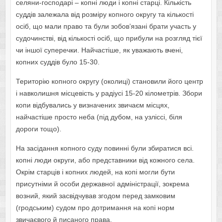
селяни-господарі – копні люди і копні старці. Кількість
суддів залежала від розміру копного округу та кількості
осіб, що мали право та були зобов’язані брати участь у
судочинстві, від кількості осіб, що прибули на розгляд тієї
чи іншої суперечки. Найчастіше, як уважають вчені,
копних суддів було 15-30.
Територію копного округу (околиці) становили його центр
і навколишня місцевість у радіусі 15-20 кілометрів. Збори
копи відбувались у визначених звичаєм місцях,
найчастіше просто неба (під дубом, на узліссі, біля
дороги тощо).
На засідання копного суду повинні були збиратися всі.
копні люди округи, або представники від кожного села.
Окрім старців і копних людей, на копі могли бути
присутніми й особи державної адміністрації, зокрема
возний, який засвідчував згодом перед замковим
(гродським) судом про дотримання на копі норм
звичаєвого й писаного права.