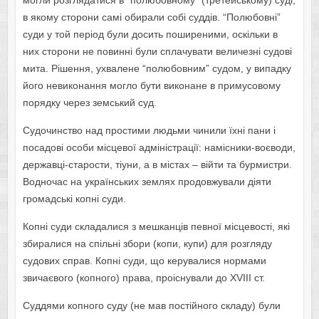
могли розглядатися в “полюбовному” (третейському) суді,
в якому сторони самі обирали собі суддів. “Полюбовні”
суди у той період були досить поширеними, оскільки в
них сторони не повинні були сплачувати величезні судові
мита. Рішення, ухвалене “полюбовним” судом, у випадку
його невиконання могло бути виконане в примусовому
порядку через земський суд.
Судочинство над простими людьми чинили їхні пани і
посадові особи місцевої адміністрації: намісники-воєводи,
державці-старости, тіуни, а в містах – війти та бурмистри.
Водночас на українських землях продовжували діяти
громадські копні суди.
Копні суди складалися з мешканців певної місцевості, які
збиралися на спільні збори (копи, купи) для розгляду
судових справ. Копні суди, що керувалися нормами
звичаєвого (копного) права, проіснували до XVIII ст.
Суддями копного суду (не мав постійного складу) були