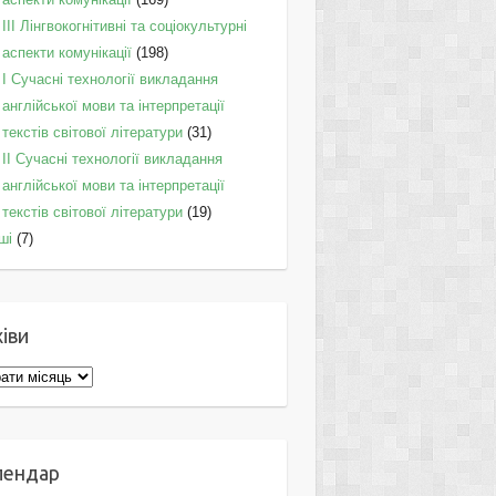
IІI Лінгвокогнітивні та соціокультурні
аспекти комунікації
(198)
I Cучасні технології викладання
англійської мови та інтерпретації
текстів світової літератури
(31)
II Cучасні технології викладання
англійської мови та інтерпретації
текстів світової літератури
(19)
ші
(7)
іви
ви
лендар