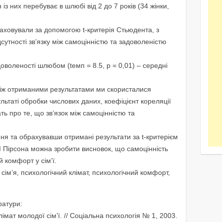
 із них перебуває в шлюбі від 2 до 7 років (34 жінки,
раховували за допомогою t-критерія Стьюдента, з
сутності зв’язку між самоцінністю та задоволеністю
оволеності шлюбом (tемп = 8.5, р = 0,01) – середні
 між отриманими результатами ми скористалися
ультаті обробки числових даних, коефіцієнт кореляції
ать про те, що зв’язок між самоцінністю та
ня та обрахувавши отримані результати за t-критерієм
ї Пірсона можна зробити висновок, що самоцінність
 комфорт у сім’ї.
 сім’я, психологічний клімат, психологічний комфорт,
ратури:
лімат молодої сім’ї. // Соціальна психологія № 1, 2003.