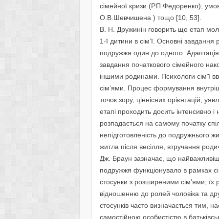
сімейної кризи (Р.П.Федоренко); ум
О.В.Шевчишена ) тощо [10, 53].
В. Н. Дружинін говорить що етап мол
1-ї дитини в сім’ї. Основні завдання
подружжя один до одного. Адаптація
завдання початкового сімейного нако
іншими родинами. Психологи сім’ї в
сім’ями. Процес формування внутріш
точок зору, ціннісних орієнтацій, уя
етапі проходить досить інтенсивно 
розпадається на самому початку спі
непідготовленість до подружнього жит
житла після весілля, втручання роди
Дж. Браун зазначає, що найважливіш
подружжя функціонувало в рамках сі
стосунки з розширеними сім’ями; їх 
відношенню до ролей чоловіка та др
стосунків часто визначається тим, н
самостійною особистістю в батьківській