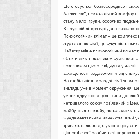
Що стосується безпосередньо психоло
Алексеєвої, психологічний комфорт 
стану малої групи, особливо людськи
В науковій літературі дане визначення
Психологічний клімат – це комплекс
згуртуванню сім’ї, це сукупність психол
Найяскравіше психологічний клімат п
об’єктивним показником сумісності є
показником цього є відчуття у членів
захищеності, задоволення від спілку
На стабільність молодої сім’ї значно
вигляді, уже в момент одруження. Це
умови одруження, різні типи дошлюб
нетривалого союзу пов’язаний з іде
майбутнього шлюбу, легковажним ст
Фундаментальним чинником, який ум
тривалість любові, є уміння цінуват
цінності своєї особистості переважно