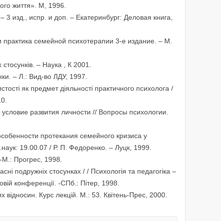
ого життя». М, 1996.
 3 изд., испр. и доп. – Екатеринбург: Деловая книга,
 и практика семейной психотерапии 3-е издание. – М.
 стосунків. – Наука , К 2001.
ки. – Л.: Вид-во ЛДУ, 1997.
бистості як предмет діяльності практичного психолога /
10.
к условие развития личности // Вопросы психологии.
особенности протекания семейного кризиса у
наук: 19.00.07 / Р. П. Федоренко. – Луцк, 1999.
 -М.: Прогрес, 1998.
сні подружніх стосунках / / Психологія та педагогіка –
овій конференції. -СПб.: Пітер, 1998.
 відносин. Курс лекцій. М.: 53. Квітень-Прес, 2000.