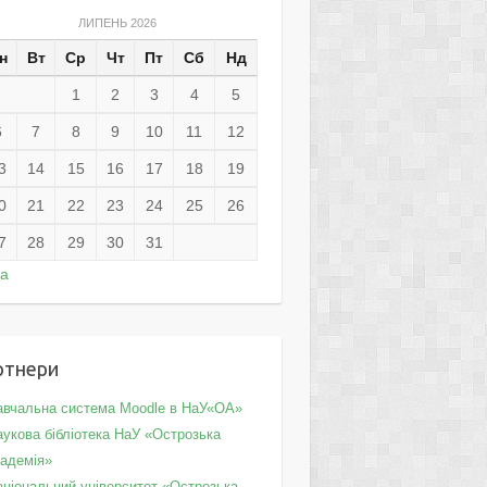
ЛИПЕНЬ 2026
н
Вт
Ср
Чт
Пт
Сб
Нд
1
2
3
4
5
6
7
8
9
10
11
12
3
14
15
16
17
18
19
0
21
22
23
24
25
26
7
28
29
30
31
ра
ртнери
авчальна система Moodle в НаУ«ОА»
укова бібліотека НаУ «Острозька
кадемія»
аціональний університет «Острозька