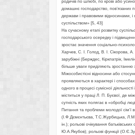
родичів по шлюбі, по крові або усин
домашнє господарство, пов’язаних п
держави і правовими відносинами, і 
суспільством» [5, 43]
На сучасному етапі розвитку суспільс
господарського осередку і підвищення
зростає значення соціально-психологі
Харчев, С. І. Голод, В. І. Сікорова, А
зарубіжні (Берждес, Кіркпатрік, Імелі
більше уваги приділяють зростанню зн
Міжособистісні відносини або стосун
проявляються в характері і способах
одного в процесі сумісної діяльност
міститься у праці Л. П. Буєвої, де м
сутність яких полягає в «обробці л
Питання та проблеми молодої сім’ї в
(І.Ф.Дємєнтьєва, Т.С.Журбицька, Л.М
ін.); рольові очікування батьківських
Ю.А.Якубов); рольові функції (О.Є.Зу