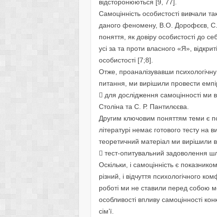
відсторонюються [9, 77].
Самоцінність особистості вивчали та
даного феномену, В.О. Дорофєєв, С.
поняття, як довіру особистості до се
усі за та проти власного «Я», відкрит
особистості [7;8].
Отже, проаналізувавши психологічну
питання, ми вирішили провести емпір
 для дослідження самоцінності ми 
Століна та С. Р. Пантилєєва.
Другим ключовим поняттям теми є пс
літературі немає готового тесту на 
теоретичний матеріал ми вирішили в
 тест-опитувальний задоволення шл
Оскільки, і самоцінність є показником
різний, і відчуття психологічного ком
роботі ми не ставили перед собою м
особливості впливу самоцінності кон
сім’ї.