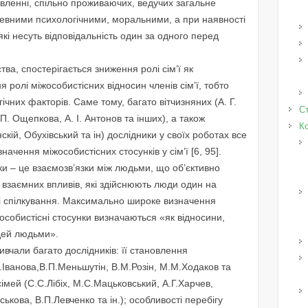
овленні, спільно проживаючих, ведучих загальне
евними психологічними, моральними, а при наявності
які несуть відповідальність один за одного перед
тва, спостерігається зниження ролі сім’ї як
 ролі міжособистісних відносин членів сім’ї, тобто
чних факторів. Саме тому, багато вітчизняних (А. Г.
Ст
. П. Ощепкова, А. І. Антонов та інших), а також
К
нскій, Обухівський та ін) дослідники у своїх роботах все
ачення міжособистісних стосунків у сім’ї [6, 95].
ки – це взаємозв’язки між людьми, що об’єктивно
 взаємних впливів, які здійснюють люди один на
і і спілкування. Максимально широке визначення
іжособистісні стосунки визначаються «як відносини,
юдей людьми».
ивчали багато дослідників: її становлення
.Іванова,В.П.Меньшутін, В.М.Розін, М.М.Ходаков та
 сімей (С.С.Лібіх, М.С.Мацьковський, А.Г.Харчев,
ськова, В.П.Левченко та ін.); особливості перебігу