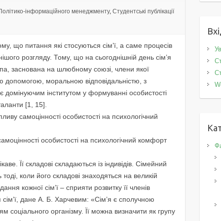
Політико-інформаційного менеджменту
,
Студентські публікації
Вхі
тому, що питання які стосуються сім’ї, а саме процесів
Ув
нішого розгляду. Тому, що на сьогоднішній день сім’я
Ст
упа, заснована на шлюбному союзі, члени якої
Ст
ою допомогою, моральною відповідальністю, з
W
ає домінуючим інститутом у формуванні особистості
таланти [1, 15].
пливу самоцінності особистості на психологічний
Кат
самоцінності особистості на психологічний комфорт
Фа
каве. Її складові складаються із індивідів. Сімейний
 тоді, коли його складові знаходяться на великій
дання кожної сім’ї – сприяти розвитку її членів
сім’ї, дане А. Б. Харчевим: «Сім’я є сполучною
м соціального організму. Її можна визначити як групу