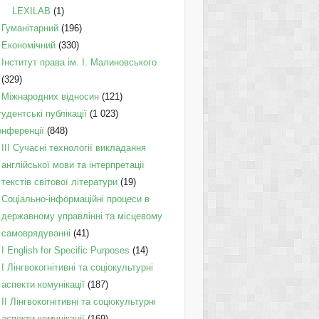
LEXILAB
(1)
Гуманітарний
(196)
Економічний
(330)
Інститут права ім. І. Малиновського
(329)
Міжнародних відносин
(121)
удентські публікації
(1 023)
онференції
(848)
III Сучасні технології викладання
англійської мови та інтерпретації
текстів світової літератури
(19)
Соціально-інформаційні процеси в
державному управлінні та місцевому
самоврядуванні
(41)
І English for Specific Purposes
(14)
I Лінгвокогнітивні та соціокультурні
аспекти комунікації
(187)
IІ Лінгвокогнітивні та соціокультурні
аспекти комунікації
(169)