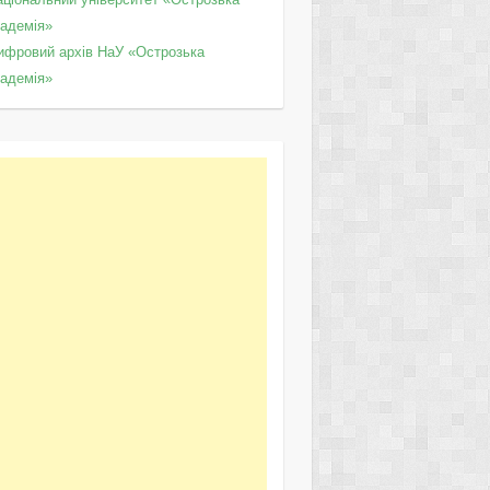
кадемія»
ифровий архів НаУ «Острозька
кадемія»