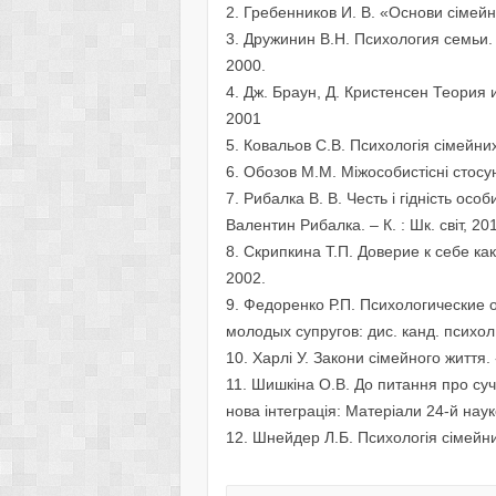
2. Гребенников И. В. «Основи сімейн
3. Дружинин В.Н. Психология семьи. –
2000.
4. Дж. Браун, Д. Кристенсен Теория
2001
5. Ковальов С.В. Психологія сімейних
6. Обозов М.М. Міжособистісні стосун
7. Рибалка В. В. Честь і гідність осо
Валентин Рибалка. – К. : Шк. світ, 20
8. Скрипкина Т.П. Доверие к себе ка
2002.
9. Федоренко Р.П. Психологические 
молодых супругов: дис. канд. психол.
10. Харлі У. Закони сімейного життя.
11. Шишкіна О.В. До питання про суча
нова інтеграція: Матеріали 24-й наук
12. Шнейдер Л.Б. Психологія сімейних