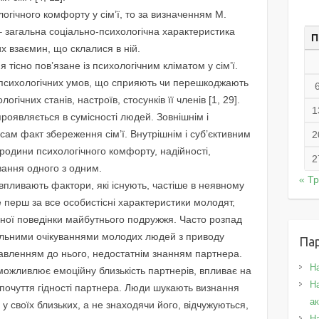
гічного комфорту у сім’ї, то за визначенням М.
– загальна соціально-психологічна характеристика
П
х взаємин, що склалися в ній.
 тісно пов’язане із психологічним кліматом у сім’ї.
 психологічних умов, що сприяють чи перешкоджають
огічних станів, настроїв, стосунків її членів [1, 29].
1
роявляється в сумісності людей. Зовнішнім і
 сам факт збереження сім’ї. Внутрішнім і суб’єктивним
2
 родини психологічного комфорту, надійності,
2
вання одного з одним.
« Т
 впливають фактори, які існують, частіше в неявному
 перш за все особистісні характеристики молодят,
ної поведінки майбутнього подружжя. Часто розпад
альними очікуваннями молодих людей з приводу
Па
авленням до нього, недостатнім знанням партнера.
Н
ожливлює емоційну близькість партнерів, впливає на
На
и почуття гідності партнера. Люди шукають визнання
а
 у своїх близьких, а не знаходячи його, відчужуються,
Н