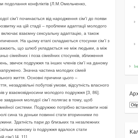
ови подолання конфліктів (Л.М.Омельченко,
одої сім’ї починається від народження сім’ї до появи
 розвитку на цій стадії – проблеми адаптації молодого
 включає взаємну сексуальну адаптацію, а також
пичення. На цьому етапі складаються стосунки сім’ї з
важають, що шлюб укладається не між людьми, а між
ньо сімейних і поза сімейних стосунків, зближення
влень, звичок подружжя та інших членів сім’ї на даному
Ін
і напружено. Значна частина молодих сімей
льного життя. Основні причини цього –
тя, незадовільні побутові умови, відсутність власного
чів у взаємовідносини молодого подружжя [3, 86].
Арх
е завдання молодої сім’ї полягає в тому, щоб
Архі
мейної системи. Подружжю потрібно встановити нові
ролі сина та доньки повинні стати вторинними по
ужини. Здатність пари до близьких та незалежних
аскільки кожному із подружжя вдалося стати
Ка
 сім’ї [4, 11].