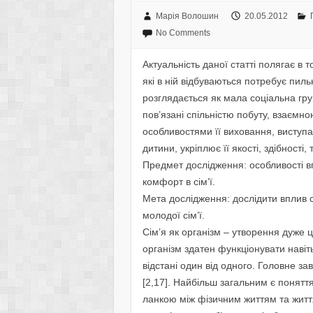
Марія Волошин
20.05.2012
No Comments
Актуальність даної статті полягає в 
які в ній відбуваються потребує пиль
розглядається як мала соціальна гр
пов’язані спільністю побуту, взаємн
особливостями її виховання, виступ
дитини, укріплює її якості, здібності, 
Предмет дослідження: особливості в
комфорт в сім’ї.
Мета дослідження: дослідити вплив 
молодої сім’ї.
Сім’я як організм – утворення дуже ці
організм здатен функціонувати навіть
відстані один від одного. Головне зав
[2,17].
Найбільш загальним є поняття 
ланкою між фізичним життям та життя