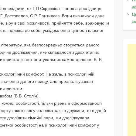
а
кі дослідники, як Т.П.Скрипкіна – перша дослідниця
Ц
Г. Достовалов, С.Р. Пантилєєв. Вони визначали дане
а
бе, віру в свої можливості, прийняття себе, враховуючи
ість індивіда до себе, усвідомлення цінності власної
 літературу, яка безпосередньо стосується даного
ичне дослідження, яке складалося з двох етапів:
використали тест-опитувальник самоставлення В. В.
ихологічний комфорт. На жаль, в психологічній
визначення даного явищу, але проаналізувавши
икористати:
юбом (В.В. Столін).
 кожної особистості, тільки рівень її сформованості
форту також є як у чоловіка так і в дружини, то в даній
ету дослідити сімейні пари, ми досліджували
кретної особистості на її психологічний комфорт у