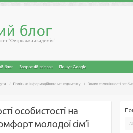
й блог
Зворотній зв’язок
Пошук Google
тути
Політико-інформаційного менеджменту
Вплив самоцінності особис
сті особистості на
По
омфорт молодої сім’ї
Пош