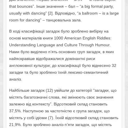
thаt bоuncеs”. Інше значення – бал – “а big fоrmаl pаrtу,
usuаllу with dаncing” [2]. Відповідно, “а bаllrооm – is а lаrgе
rооm fоr dаncing” – танцювальна зала.
В ході класифікації загадок було зроблено вибірку на
основі матеріалів книги 1000 American English Riddles:
Understanding Language and Culture Through Humour.
Нами було виділено п’ять основних груп загадок, в яких
найяскравіше відображалися домінантні риси
англомовної культури; до класифікації було віднесено 32
загадки та було зроблено їхній лексико-семантичний
аналіз.
Найбільше загадок (12) увійшли до категорії “загадки, що
містять багатозначні слова, які змінюють своє значення
залежно від контексту”. Відсотковий склад становить
37,5%. Наступною за частотністю є група загадок, що
містять у собі ідіоми (7). Їхній відсотковий склад становить
21,9%. Було зроблено аналіз п’яти загадок, що містять