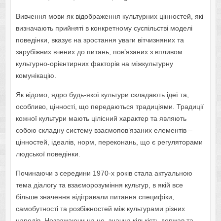
Вивчення мови як відображення культурних цінностей, які
визначають прийняті в конкретному суспільстві моделі
поведінки, вказує на зростання уваги вітчизняних та
зарубіжних вчених до питань, пов’язаних з впливом
культурно-орієнтирних факторів на міжкультурну
комунікацію.
Як відомо, ядро будь-якої культури складають ідеї та,
особливо, цінності, що передаються традиціями. Традиції
кожної культури мають цілісний характер та являють
собою складну систему взаємопов’язаних елементів –
цінностей, ідеалів, норм, переконань, що є регуляторами
людської поведінки.
Починаючи з середини 1970-х років стала актуальною
тема діалогу та взаєморозуміння культур, в якій все
більше значення відігравали питання специфіки,
самобутності та розбіжностей між культурами різних
народів. Незважаючи на це, значна кількість держав та