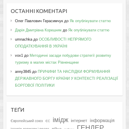
ОСТАННІ КОМЕНТАРІ
Олег Павлович Герасимчук
до
Як опублікувати статтю
Дарія Дмитрівна Корешняк
до
Як опублікувати статтю
umnachka
до
ОСОБЛИВОСТІ НЕПРЯМОГО
ОПОДАТКУВАННЯ В УКРАЇНІ
vox1
до
Методичні засади побудови стратегії розвитку
туризму в малих містах Рівненщини
anny3845
до
ПРИЧИНИ ТА НАСЛІДКИ ФОРМУВАННЯ
ДЕРЖАВНОГО БОРГУ КРАЇНИ У КОНТЕКСТІ РЕАЛІЗАЦІЇ
БОРГОВОЇ ПОЛІТИКИ
ТЕҐИ
імідж
інформація
інтернет
Європейський союз
ЄС
ГЕНДЕР
війна