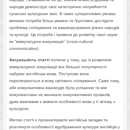
народів демонструє своє категоричне неприйняття
сучасних культурних змін. В таких суперечливих умовах
виникає потреба більш уважно та ґрунтовно дослідити
проблему спілкування та взаєморозуміння різних народів
та культур. Ця потреба і привела до розвитку такої науки
як “міжкультурна комунікація” (cross-cultural
communication).
Актуальність статті
полягає у тому, що із розвитком
міжкультурної комунікації все більшої популярності
набуває англійська мова. Поступово вона
перетворюється в мову світового спілкування. Саме тому,
аби комунікативна взаємодія була успішною та між
комунікантами не виникало комунікативних провалів,
дуже важливим є вивчати особливості мови у її зв’язку з
культурою.
Метою статті є проаналізувати англійські загадки та
розглянути особливості відображення культури англійців у