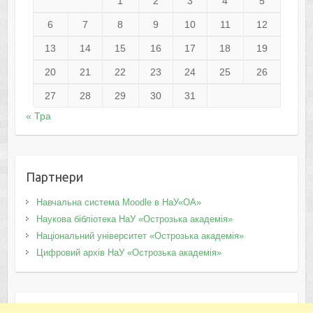
1
2
3
4
5
6
7
8
9
10
11
12
13
14
15
16
17
18
19
20
21
22
23
24
25
26
27
28
29
30
31
« Тра
Партнери
Навчальна система Moodle в НаУ«ОА»
Наукова бібліотека НаУ «Острозька академія»
Національний університет «Острозька академія»
Цифровий архів НаУ «Острозька академія»