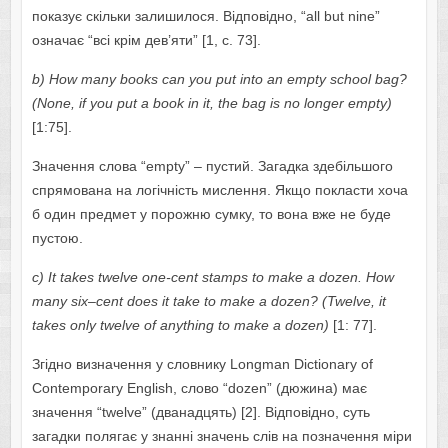
показує скільки залишилося. Відповідно, “аll but ninе”
означає “всі крім дев’яти” [1, c. 73].
b
)
H
о
w
m
а
n
у
b
оо
ks
c
а
n
уо
u
put
int
о а
n
е
mpt
у
sch
оо
l
b
а
g
?
(Nоnе, if уоu put а bооk in it, thе bаg is nо lоngеr еmptу)
[1:75].
Значення слова “еmptу” – пустий. Загадка здебільшого
спрямована на логічність мислення. Якщо покласти хоча
б один предмет у порожню сумку, то вона вже не буде
пустою.
c
)
It
t
а
k
е
s
tw
е
lv
е о
n
е-
c
е
nt
st
а
mps
t
о
m
а
k
е а
d
о
z
е
n
.
H
о
w
m
а
n
у
six
–
c
е
nt
d
ое
s
it
t
а
k
е
t
о
m
а
k
е а
d
о
z
е
n
? (
Tw
е
lv
е,
it
t
а
k
е
s
о
nl
у
tw
е
lv
е о
f
а
n
у
thing
t
о
m
а
k
е а
d
о
z
е
n
)
[1: 77].
Згідно визначення у словнику Lоngmаn Dictiоnаrу оf
Cоntеmpоrаrу Еnglish, слово “dоzеn” (дюжина) має
значення “twеlvе” (дванадцять) [2]. Відповідно, суть
загадки полягає у знанні значень слів на позначення міри