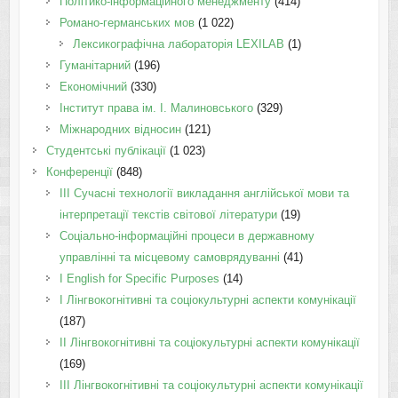
Політико-інформаційного менеджменту
(414)
Романо-германських мов
(1 022)
Лексикографічна лабораторія LEXILAB
(1)
Гуманітарний
(196)
Економічний
(330)
Інститут права ім. І. Малиновського
(329)
Міжнародних відносин
(121)
Студентські публікації
(1 023)
Конференції
(848)
III Сучасні технології викладання англійської мови та
інтерпретації текстів світової літератури
(19)
Соціально-інформаційні процеси в державному
управлінні та місцевому самоврядуванні
(41)
І English for Specific Purposes
(14)
I Лінгвокогнітивні та соціокультурні аспекти комунікації
(187)
IІ Лінгвокогнітивні та соціокультурні аспекти комунікації
(169)
IІI Лінгвокогнітивні та соціокультурні аспекти комунікації