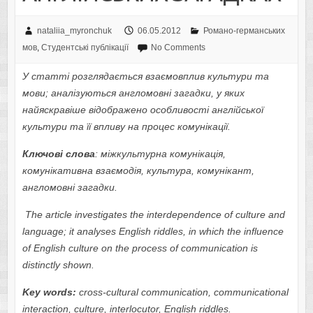
nataliia_myronchuk
06.05.2012
Романо-германських
мов
,
Студентські публікації
No Comments
У статті розглядається взаємовплив культури та
мови; аналізуються англомовні загадки, у яких
найяскравіше відображено особливості англійської
культури та її впливу на процес комунікації.
Ключові слова
: міжкультурна комунікація,
комунікативна взаємодія, культура, комунікант,
англомовні загадки
.
The article investigates the interdependence of culture and
language; it analyses English riddles, in which the influence
of English culture on the process of communication is
distinctly shown.
Key words:
cross-cultural communication, communicational
interaction, culture, interlocutor, English riddles.