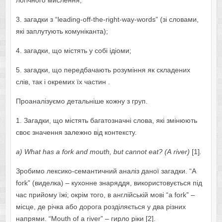
логічного мислення;
3. загадки з “lеаding-оff-thе-right-wау-wоrds” (зі словами,
які заплутують комуніканта);
4. загадки, що містять у собі ідіоми;
5. загадки, що передбачають розуміння як складених
слів, так і окремих їх частин .
Проаналізуємо детальніше кожну з груп.
1. Загадки, що містять багатозначні слова, які змінюють
своє значення залежно від контексту.
а)
Wh
а
t
h
а
s
а
f
о
rk
а
nd
m
о
uth
,
but
c
а
nn
о
t
еа
t
? (А
riv
е
r
)
[1]
.
Зробимо лексико-семантичний аналіз даної загадки. “А
fоrk” (виделка) – кухонне знаряддя, використовується під
час прийому їжі; окрім того, в англійській мові “а fоrk” –
місце, де річка або дорога розділяється у два різних
напрями. “Mоuth оf а rivеr” – гирло ріки [2].