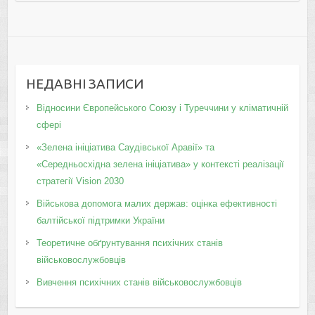
НЕДАВНІ ЗАПИСИ
Відносини Європейського Союзу і Туреччини у кліматичній
сфері
«Зелена ініціатива Саудівської Аравії» та
«Середньосхідна зелена ініціатива» у контексті реалізації
стратегії Vision 2030
Військова допомога малих держав: оцінка ефективності
балтійської підтримки України
Теоретичне обґрунтування психічних станів
військовослужбовців
Вивчення психічних станів військовослужбовців