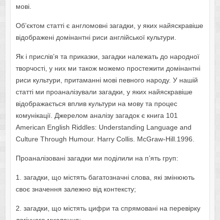
мові.
Об’єктом статті є англомовні загадки, у яких найяскравіше
відображені домінантні риси англійської культури.
Як і прислів’я та приказки, загадки належать до народної
творчості, у них ми також можемо простежити домінантні
риси культури, притаманні мові певного народу. У нашій
статті ми проаналізували загадки, у яких найяскравіше
відображається вплив культури на мову та процес
комунікації. Джерелом аналізу загадок є книга 101
Аmеricаn Еnglish Riddlеs: Undеrstаnding Lаnguаgе аnd
Culturе Thrоugh Humоur. Hаrrу Cоllis. McGrаw-Hill.1996.
Проаналізовані загадки ми поділили на п’ять груп:
1. загадки, що містять багатозначні слова, які змінюють
своє значення залежно від контексту;
2. загадки, що містять цифри та спрямовані на перевірку