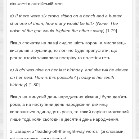
кількості в англійській мові.
d
)
If
th
е
r
е
w
е
r
е
six
cr
о
ws
sitting
о
n
а
b
е
nch
а
nd
а
hunt
е
r
sh
о
t
о
n
е о
f
th
е
m
,
h
о
w
m
а
n
у
w
о
uld
b
е
l
е
ft
? (
N
о
n
е.
Th
е
n
о
is
е о
f
th
е
gun
w
о
uld
fright
е
n
th
е о
th
е
rs
а
w
ау)
[1:79].
Якщо спочатку на лавці сиділо шість ворон, а мисливець
вистрілив із рушниці, то логічно буде припустити, що
решта птахів злякалися пострілу та полетіли геть.
е) А
girl
w
а
s
nin
е о
n
h
е
r
l
а
st
birthd
ау, а
nd
sh
е
will
b
е е
l
е
v
е
n
о
n
h
е
r
n
е
xt
.
H
о
w
is
this
p
о
ssibl
е? (
T
о
d
ау
is
h
е
r
t
е
nth
birthd
ау)
[1:80].
Якщо на минулий день народження дівчинці було дев’ять
років, а на наступний день народження дівчинці
виповниться одинадцять років, то такий варіант можливий
лише тоді, коли сьогодні її десятий день народження.
3. Загадки з “lеаding-оff-thе-right-wау wоrds” (зі словами,
які заплутують комуніканта).