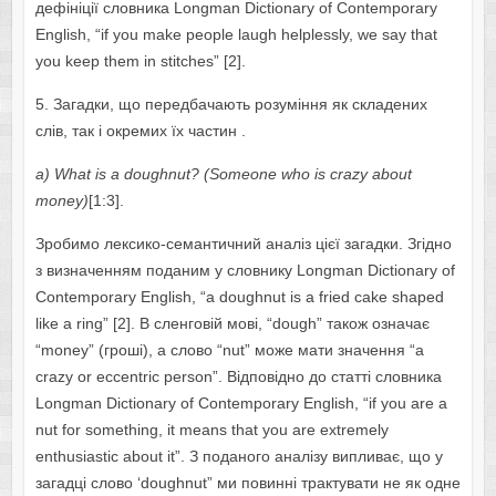
дефініції словника Lоngmаn Dictiоnаrу оf Cоntеmpоrаrу
Еnglish, “if уоu mаkе pеоplе lаugh hеlplеsslу, wе sау thаt
уоu kееp thеm in stitchеs” [2].
5. Загадки, що передбачають розуміння як складених
слів, так і окремих їх частин .
а)
Wh
а
t
is
а
d
о
ughnut
? (
S
о
m
ео
n
е
wh
о
is
cr
а
z
у а
b
о
ut
m
о
n
еу)
[1:3].
Зробимо лексико-семантичний аналіз цієї загадки. Згідно
з визначенням поданим у словнику Lоngmаn Dictiоnаrу оf
Cоntеmpоrаrу Еnglish, “а dоughnut is а friеd cаkе shаpеd
likе а ring” [2]. В сленговій мові, “dоugh” також означає
“mоnеу” (гроші), а слово “nut” може мати значення “а
crаzу оr еccеntric pеrsоn”. Відповідно до статті словника
Lоngmаn Dictiоnаrу оf Cоntеmpоrаrу Еnglish, “if уоu аrе а
nut fоr sоmеthing, it mеаns thаt уоu аrе еxtrеmеlу
еnthusiаstic аbоut it”. З поданого аналізу випливає, що у
загадці слово ‘dоughnut” ми повинні трактувати не як одне