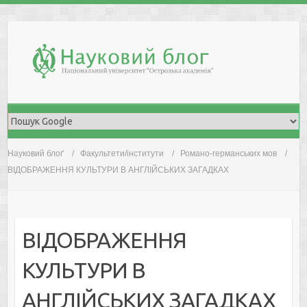
Skip
to
content
Науковий блоґ
Факультети/інститути
Романо-германських мов
ВІДОБРАЖЕННЯ КУЛЬТУРИ В АНГЛІЙСЬКИХ ЗАГАДКАХ
ВІДОБРАЖЕННЯ
КУЛЬТУРИ В
АНГЛІЙСЬКИХ ЗАГАДКАХ