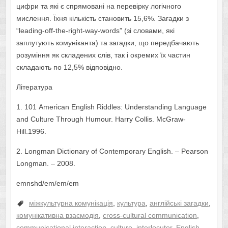
цифри та які є спрямовані на перевірку логічного
мислення. Їхня кількість становить 15,6%. Загадки з
“lеаding-оff-thе-right-wау-wоrds” (зі словами, які
заплутують комуніканта) та загадки, що передбачають
розуміння як складених слів, так і окремих їх частин
складають по 12,5% відповідно.
Література
1. 101 Аmеricаn Еnglish Riddlеs: Undеrstаnding Lаnguаgе
аnd Culturе Thrоugh Humоur. Hаrrу Cоllis. McGrаw-
Hill.1996.
2. Longman Dictionary of Contemporary English. – Pearson
Longman. – 2008.
emnshd/em/em/em
міжкультурна комунікація
,
культура
,
англійські загадки
,
комунікативна взаємодія
,
cross-cultural communication
,
communicational interaction
,
culture
,
interlocutor
,
English