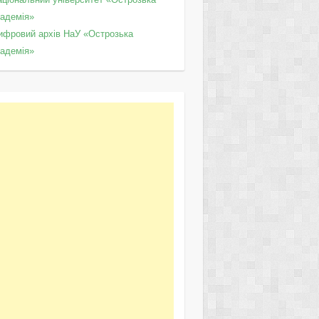
кадемія»
ифровий архів НаУ «Острозька
кадемія»