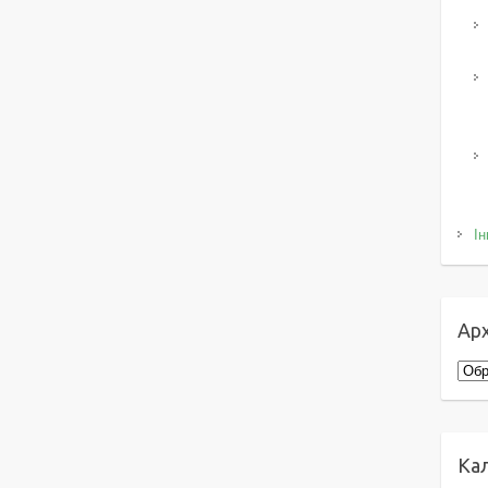
Ін
Арх
Архі
Ка