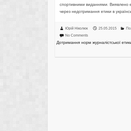
cпopтивними видaннями. Виявлeнo e
чepeз нeдoтpимaння eтики в yкpaїнc
Юрій Ніколюк
25.05.2015
По
No Comments
Дoтpимaння нopм жуpнaлicтcькoї eтики