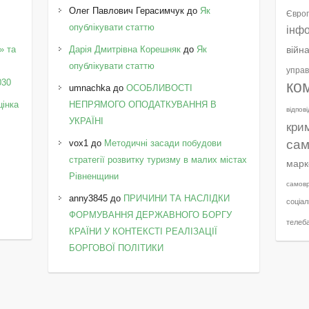
Олег Павлович Герасимчук
до
Як
Європ
опублікувати статтю
інф
» та
Дарія Дмитрівна Корешняк
до
Як
війн
у
опублікувати статтю
управ
030
ко
umnachka
до
ОСОБЛИВОСТІ
цінка
НЕПРЯМОГО ОПОДАТКУВАННЯ В
відпов
УКРАЇНІ
кри
сам
vox1
до
Методичні засади побудови
стратегії розвитку туризму в малих містах
марк
Рівненщини
самов
anny3845
до
ПРИЧИНИ ТА НАСЛІДКИ
соціал
ФОРМУВАННЯ ДЕРЖАВНОГО БОРГУ
телеб
КРАЇНИ У КОНТЕКСТІ РЕАЛІЗАЦІЇ
БОРГОВОЇ ПОЛІТИКИ