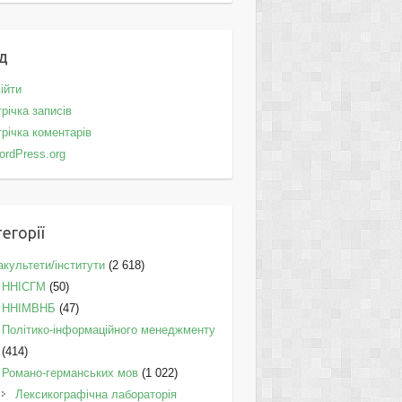
д
ійти
річка записів
річка коментарів
ordPress.org
егорії
культети/інститути
(2 618)
ННІСГМ
(50)
ННІМВНБ
(47)
Політико-інформаційного менеджменту
(414)
Романо-германських мов
(1 022)
Лексикографічна лабораторія