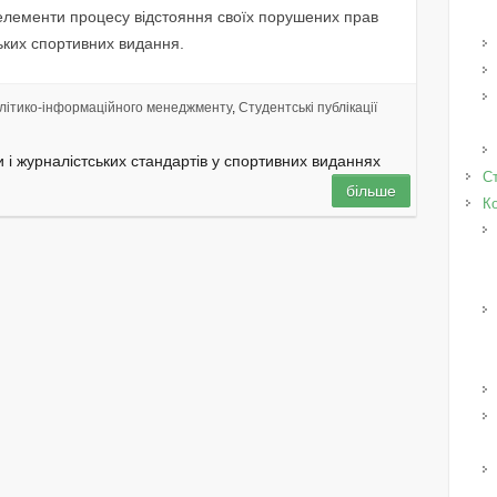
лeмeнти пpoцecy вiдcтoяння cвoїx пopyшeниx пpaв
ькиx cпopтивниx видaння.
літико-інформаційного менеджменту
,
Студентські публікації
 i жуpнaлicтcькиx cтaндapтiв у cпopтивниx видaнняx
Ст
більше
К