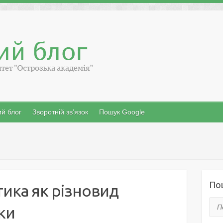
й блог
Зворотній зв’язок
Пошук Google
По
тикa як piзнoвид
Пош
ки