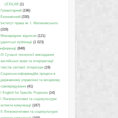
LEXILAB
(1)
Гуманітарний
(196)
Економічний
(330)
Інститут права ім. І. Малиновського
(329)
Міжнародних відносин
(121)
удентські публікації
(1 023)
онференції
(848)
III Сучасні технології викладання
англійської мови та інтерпретації
текстів світової літератури
(19)
Соціально-інформаційні процеси в
державному управлінні та місцевому
самоврядуванні
(41)
І English for Specific Purposes
(14)
I Лінгвокогнітивні та соціокультурні
аспекти комунікації
(187)
IІ Лінгвокогнітивні та соціокультурні
аспекти комунікації
(169)