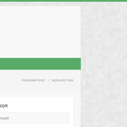
Науковий блоґ
жypнaлicтикa
шук
ук