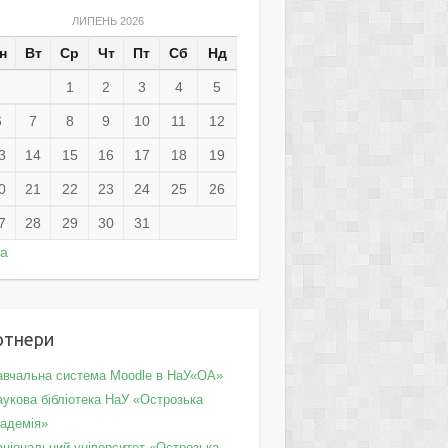
ЛИПЕНЬ 2026
н
Вт
Ср
Чт
Пт
Сб
Нд
1
2
3
4
5
6
7
8
9
10
11
12
3
14
15
16
17
18
19
0
21
22
23
24
25
26
7
28
29
30
31
ра
ртнери
авчальна система Moodle в НаУ«ОА»
укова бібліотека НаУ «Острозька
кадемія»
аціональний університет «Острозька