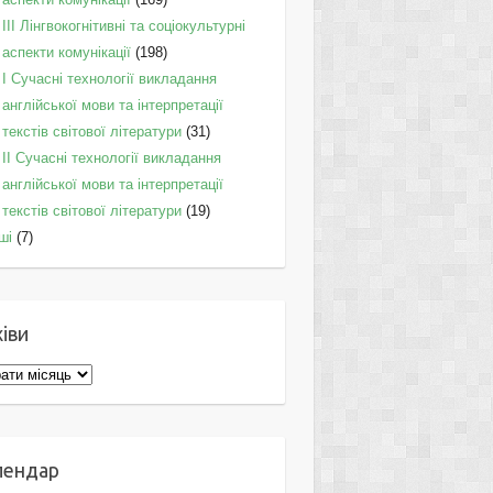
IІI Лінгвокогнітивні та соціокультурні
аспекти комунікації
(198)
I Cучасні технології викладання
англійської мови та інтерпретації
текстів світової літератури
(31)
II Cучасні технології викладання
англійської мови та інтерпретації
текстів світової літератури
(19)
ші
(7)
іви
ви
лендар