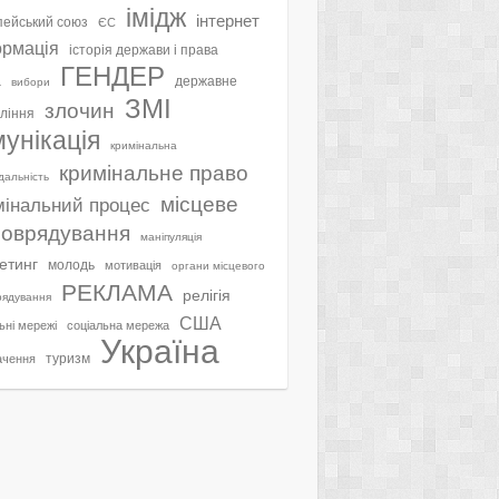
імідж
інтернет
ейський союз
ЄС
ормація
історія держави і права
ГЕНДЕР
а
державне
вибори
ЗМІ
злочин
ління
мунікація
кримінальна
кримінальне право
ідальність
місцеве
мінальний процес
оврядування
маніпуляція
етинг
молодь
мотивація
органи місцевого
РЕКЛАМА
релігія
рядування
США
ьні мережі
соціальна мережа
Україна
туризм
ачення