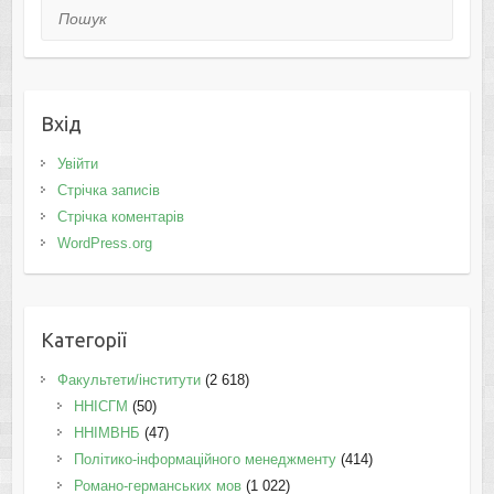
Пошук
Вхід
Увійти
Стрічка записів
Стрічка коментарів
WordPress.org
Категорії
Факультети/інститути
(2 618)
ННІСГМ
(50)
ННІМВНБ
(47)
Політико-інформаційного менеджменту
(414)
Романо-германських мов
(1 022)