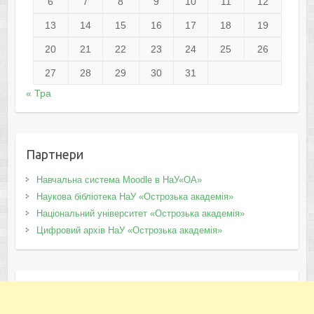
6
7
8
9
10
11
12
13
14
15
16
17
18
19
20
21
22
23
24
25
26
27
28
29
30
31
« Тра
Партнери
Навчальна система Moodle в НаУ«ОА»
Наукова бібліотека НаУ «Острозька академія»
Національний університет «Острозька академія»
Цифровий архів НаУ «Острозька академія»