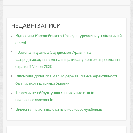
НЕДАВНІ ЗАПИСИ
Відносини Європейського Союзу і Туреччини у кліматичній
сфері
«Зелена ініціатива Саудівської Аравії» та
«Середньосхідна зелена ініціатива» у контексті реалізації
стратегії Vision 2030
Військова допомога малих держав: оцінка ефективності
балтійської підтримки України
Теоретичне обґрунтування психічних станів
військовослужбовців
Вивчення психічних станів військовослужбовців