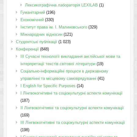
Лексикографічна лабораторія LEXILAB
(1)
Гуманітарний
(196)
Економічний
(330)
Інститут права ім. І. Малиновського
(329)
Міжнародних відносин
(121)
Студентські публікації
(1 023)
Конференції
(848)
III Сучасні технології викладання англійської мови та
інтерпретації текстів світової літератури
(19)
Соціально-інформаційні процеси в державному
управлінні та місцевому самоврядуванні
(41)
І English for Specific Purposes
(14)
I Лінгвокогнітивні та соціокультурні аспекти комунікації
(187)
IІ Лінгвокогнітивні та соціокультурні аспекти комунікації
(169)
IІI Лінгвокогнітивні та соціокультурні аспекти комунікації
(198)