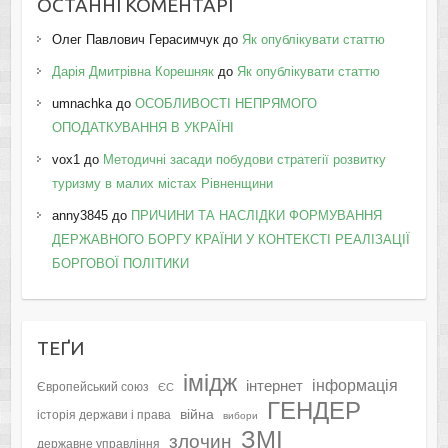
ОСТАННІ КОМЕНТАРІ
Олег Павлович Герасимчук
до
Як опублікувати статтю
Дарія Дмитрівна Корешняк
до
Як опублікувати статтю
umnachka
до
ОСОБЛИВОСТІ НЕПРЯМОГО
ОПОДАТКУВАННЯ В УКРАЇНІ
vox1
до
Методичні засади побудови стратегії розвитку
туризму в малих містах Рівненщини
anny3845
до
ПРИЧИНИ ТА НАСЛІДКИ ФОРМУВАННЯ
ДЕРЖАВНОГО БОРГУ КРАЇНИ У КОНТЕКСТІ РЕАЛІЗАЦІЇ
БОРГОВОЇ ПОЛІТИКИ
ТЕҐИ
імідж
інформація
інтернет
Європейський союз
ЄС
ГЕНДЕР
війна
історія держави і права
вибори
ЗМІ
злочин
державне управління