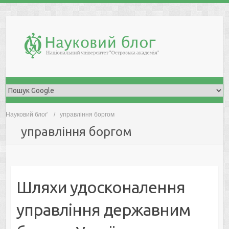
Skip
to
content
Науковий блоґ
управління боргом
управління боргом
Шляхи удосконалення
управління державним