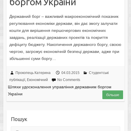
боргом України
Державний борг – важливий макроекономічний показник
регулювання економіки держави, він дає змогу залучати
кошти для вирішення першочергових економічних
завдань, реалізації державних проектів та покриття
дефіциту бюджету. Накопичення державного боргу, своєю
чергою, загрожує економічній безпеці держави, адже при
збільшенні суми боргу…
Прокопець Катерина
04.03.2015
Студентські
публікації
,
Економічний
No Comments
Шляхи удосконалення управління державним боргом
України
більше
Пошук
Пошук