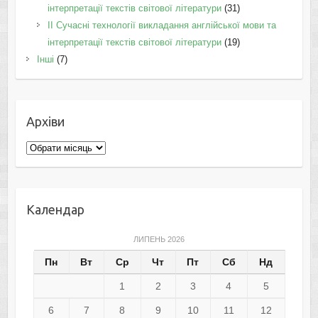
інтерпретації текстів світової літератури
(31)
II Cучасні технології викладання англійської мови та
інтерпретації текстів світової літератури
(19)
Інші
(7)
Архіви
Архіви
Календар
ЛИПЕНЬ 2026
Пн
Вт
Ср
Чт
Пт
Сб
Нд
1
2
3
4
5
6
7
8
9
10
11
12