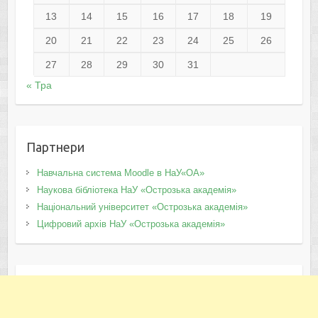
13
14
15
16
17
18
19
20
21
22
23
24
25
26
27
28
29
30
31
« Тра
Партнери
Навчальна система Moodle в НаУ«ОА»
Наукова бібліотека НаУ «Острозька академія»
Національний університет «Острозька академія»
Цифровий архів НаУ «Острозька академія»