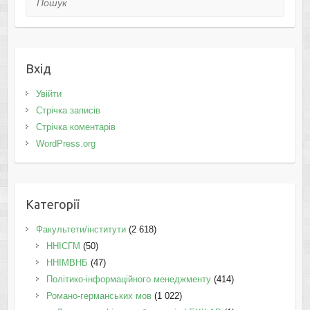
Вхід
Увійти
Стрічка записів
Стрічка коментарів
WordPress.org
Категорії
Факультети/інститути
(2 618)
ННІСГМ
(50)
ННІМВНБ
(47)
Політико-інформаційного менеджменту
(414)
Романо-германських мов
(1 022)