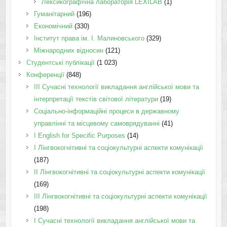
Лексикографічна лабораторія LEXILAB
(1)
Гуманітарний
(196)
Економічний
(330)
Інститут права ім. І. Малиновського
(329)
Міжнародних відносин
(121)
Студентські публікації
(1 023)
Конференції
(848)
III Сучасні технології викладання англійської мови та
інтерпретації текстів світової літератури
(19)
Соціально-інформаційні процеси в державному
управлінні та місцевому самоврядуванні
(41)
І English for Specific Purposes
(14)
I Лінгвокогнітивні та соціокультурні аспекти комунікації
(187)
IІ Лінгвокогнітивні та соціокультурні аспекти комунікації
(169)
IІI Лінгвокогнітивні та соціокультурні аспекти комунікації
(198)
I Cучасні технології викладання англійської мови та