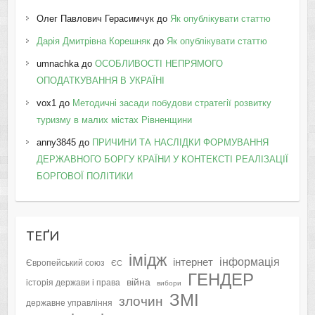
Олег Павлович Герасимчук
до
Як опублікувати статтю
Дарія Дмитрівна Корешняк
до
Як опублікувати статтю
umnachka
до
ОСОБЛИВОСТІ НЕПРЯМОГО
ОПОДАТКУВАННЯ В УКРАЇНІ
vox1
до
Методичні засади побудови стратегії розвитку
туризму в малих містах Рівненщини
anny3845
до
ПРИЧИНИ ТА НАСЛІДКИ ФОРМУВАННЯ
ДЕРЖАВНОГО БОРГУ КРАЇНИ У КОНТЕКСТІ РЕАЛІЗАЦІЇ
БОРГОВОЇ ПОЛІТИКИ
ТЕҐИ
імідж
інформація
інтернет
Європейський союз
ЄС
ГЕНДЕР
війна
історія держави і права
вибори
ЗМІ
злочин
державне управління