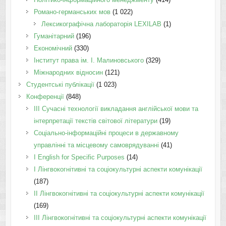
Романо-германських мов
(1 022)
Лексикографічна лабораторія LEXILAB
(1)
Гуманітарний
(196)
Економічний
(330)
Інститут права ім. І. Малиновського
(329)
Міжнародних відносин
(121)
Студентські публікації
(1 023)
Конференції
(848)
III Сучасні технології викладання англійської мови та
інтерпретації текстів світової літератури
(19)
Соціально-інформаційні процеси в державному
управлінні та місцевому самоврядуванні
(41)
І English for Specific Purposes
(14)
I Лінгвокогнітивні та соціокультурні аспекти комунікації
(187)
IІ Лінгвокогнітивні та соціокультурні аспекти комунікації
(169)
IІI Лінгвокогнітивні та соціокультурні аспекти комунікації