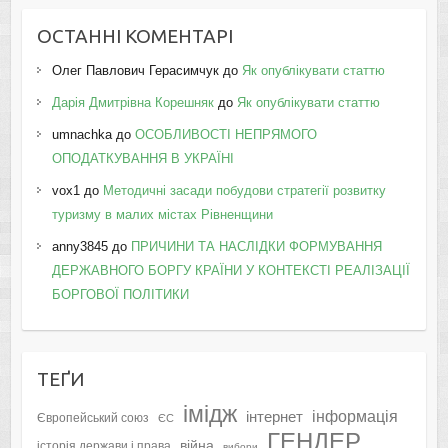
ОСТАННІ КОМЕНТАРІ
Олег Павлович Герасимчук
до
Як опублікувати статтю
Дарія Дмитрівна Корешняк
до
Як опублікувати статтю
umnachka
до
ОСОБЛИВОСТІ НЕПРЯМОГО
ОПОДАТКУВАННЯ В УКРАЇНІ
vox1
до
Методичні засади побудови стратегії розвитку
туризму в малих містах Рівненщини
anny3845
до
ПРИЧИНИ ТА НАСЛІДКИ ФОРМУВАННЯ
ДЕРЖАВНОГО БОРГУ КРАЇНИ У КОНТЕКСТІ РЕАЛІЗАЦІЇ
БОРГОВОЇ ПОЛІТИКИ
ТЕҐИ
імідж
інформація
інтернет
Європейський союз
ЄС
ГЕНДЕР
війна
історія держави і права
вибори