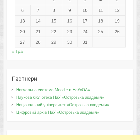
6
7
8
9
10
11
12
13
14
15
16
17
18
19
20
21
22
23
24
25
26
27
28
29
30
31
« Тра
Партнери
Навчальна система Moodle в НаУ«ОА»
Наукова бібліотека НаУ «Острозька академія»
Національний університет «Острозька академія»
Цифровий архів НаУ «Острозька академія»