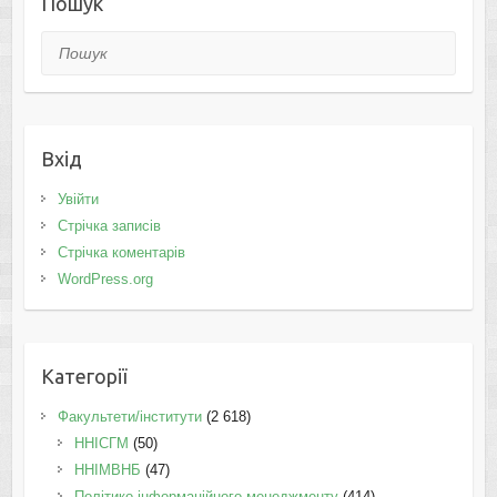
Пошук
Пошук
Вхід
Увійти
Стрічка записів
Стрічка коментарів
WordPress.org
Категорії
Факультети/інститути
(2 618)
ННІСГМ
(50)
ННІМВНБ
(47)
Політико-інформаційного менеджменту
(414)