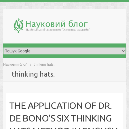
Skip
to
content
Науковий блоґ
thinking hats.
thinking hats.
THE APPLICATION OF DR.
DE BONO’S SIX THINKING