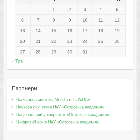
1
2
3
4
5
6
7
8
9
10
11
12
13
14
15
16
17
18
19
20
21
22
23
24
25
26
27
28
29
30
31
« Тра
Партнери
Навчальна система Moodle в НаУ«ОА»
Наукова бібліотека НаУ «Острозька академія»
Національний університет «Острозька академія»
Цифровий архів НаУ «Острозька академія»