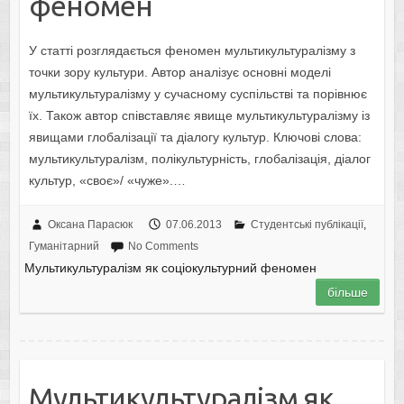
феномен
У статті розглядається феномен мультикультуралізму з
точки зору культури. Автор аналізує основні моделі
мультикультуралізму у сучасному суспільстві та порівнює
їх. Також автор співставляє явище мультикультуралізму із
явищами глобалізації та діалогу культур. Ключові слова:
мультикультуралізм, полікультурність, глобалізація, діалог
культур, «своє»/ «чуже».…
Оксана Парасюк
07.06.2013
Студентські публікації
,
Гуманітарний
No Comments
Мультикультуралізм як соціокультурний феномен
більше
Мультикультуралізм як