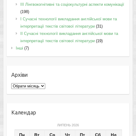
IІI Лінгвокогнітивні та соціокультурні аспекти комунікації
(198)
I Cучасні технології викладання англійської мови та
інтерпретації текстів світової літератури
(31)
II Cучасні технології викладання англійської мови та
інтерпретації текстів світової літератури
(19)
Інші
(7)
Архіви
Архіви
Календар
ЛИПЕНЬ 2026
Пн
Вт
Ср
Чт
Пт
Сб
Нд