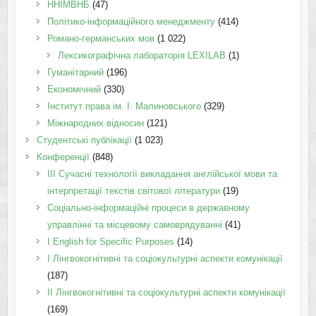
ННІМВНБ
(47)
Політико-інформаційного менеджменту
(414)
Романо-германських мов
(1 022)
Лексикографічна лабораторія LEXILAB
(1)
Гуманітарний
(196)
Економічний
(330)
Інститут права ім. І. Малиновського
(329)
Міжнародних відносин
(121)
Студентські публікації
(1 023)
Конференції
(848)
III Сучасні технології викладання англійської мови та
інтерпретації текстів світової літератури
(19)
Соціально-інформаційні процеси в державному
управлінні та місцевому самоврядуванні
(41)
І English for Specific Purposes
(14)
I Лінгвокогнітивні та соціокультурні аспекти комунікації
(187)
IІ Лінгвокогнітивні та соціокультурні аспекти комунікації
(169)