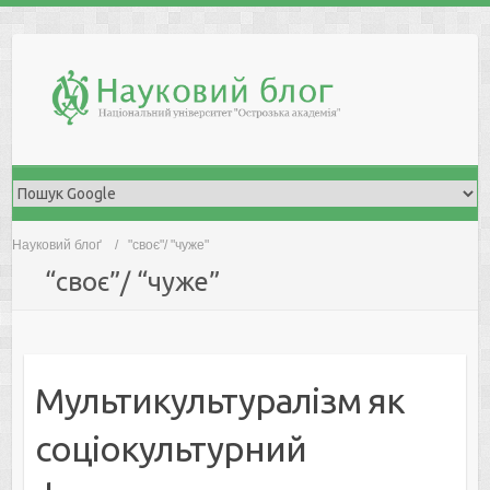
Skip
to
content
Науковий блоґ
"своє"/ "чуже"
“своє”/ “чуже”
Мультикультуралізм як
соціокультурний