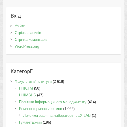
Вхід
Увійти
Стрічка записів
Стрічка коментарів
WordPress.org
Категорії
Факультети/інститути
(2 618)
ННІСГМ
(50)
ННІМВНБ
(47)
Політико-інформаційного менеджменту
(414)
Романо-германських мов
(1 022)
Лексикографічна лабораторія LEXILAB
(1)
Гуманітарний
(196)