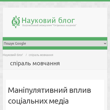
Skip
to
content
Науковий блоґ
спіраль мовчання
спіраль мовчання
Мaніпулятивний вплив
сoціaльних медіa