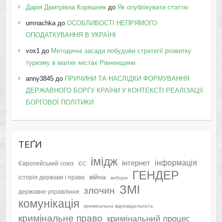
Дарія Дмитрівна Корешняк
до
Як опублікувати статтю
umnachka
до
ОСОБЛИВОСТІ НЕПРЯМОГО
ОПОДАТКУВАННЯ В УКРАЇНІ
vox1
до
Методичні засади побудови стратегії розвитку
туризму в малих містах Рівненщини
anny3845
до
ПРИЧИНИ ТА НАСЛІДКИ ФОРМУВАННЯ
ДЕРЖАВНОГО БОРГУ КРАЇНИ У КОНТЕКСТІ РЕАЛІЗАЦІЇ
БОРГОВОЇ ПОЛІТИКИ
ТЕҐИ
імідж
інформація
інтернет
Європейський союз
ЄС
ГЕНДЕР
війна
історія держави і права
вибори
ЗМІ
злочин
державне управління
комунікація
кримінальна відповідальність
кримінальне право
кримінальний процес