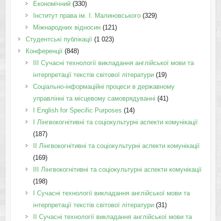
Економічний
(330)
Інститут права ім. І. Малиновського
(329)
Міжнародних відносин
(121)
Студентські публікації
(1 023)
Конференції
(848)
III Сучасні технології викладання англійської мови та
інтерпретації текстів світової літератури
(19)
Соціально-інформаційні процеси в державному
управлінні та місцевому самоврядуванні
(41)
І English for Specific Purposes
(14)
I Лінгвокогнітивні та соціокультурні аспекти комунікації
(187)
IІ Лінгвокогнітивні та соціокультурні аспекти комунікації
(169)
IІI Лінгвокогнітивні та соціокультурні аспекти комунікації
(198)
I Cучасні технології викладання англійської мови та
інтерпретації текстів світової літератури
(31)
II Cучасні технології викладання англійської мови та