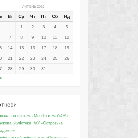
ЛИПЕНЬ 2026
н
Вт
Ср
Чт
Пт
Сб
Нд
1
2
3
4
5
6
7
8
9
10
11
12
3
14
15
16
17
18
19
0
21
22
23
24
25
26
7
28
29
30
31
ра
ртнери
авчальна система Moodle в НаУ«ОА»
укова бібліотека НаУ «Острозька
кадемія»
аціональний університет «Острозька