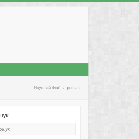
Науковий блоґ
podcast
шук
ук