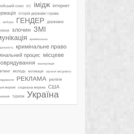
імідж
інтернет
ейський союз
ЄС
ормація
історія держави і права
ГЕНДЕР
а
державне
вибори
ЗМІ
злочин
ління
мунікація
кримінальна
кримінальне право
ідальність
місцеве
мінальний процес
оврядування
маніпуляція
етинг
молодь
мотивація
органи місцевого
РЕКЛАМА
релігія
рядування
США
ьні мережі
соціальна мережа
Україна
туризм
ачення