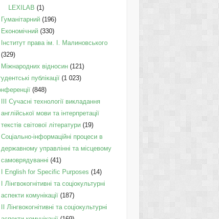
LEXILAB
(1)
Гуманітарний
(196)
Економічний
(330)
Інститут права ім. І. Малиновського
(329)
Міжнародних відносин
(121)
удентські публікації
(1 023)
онференції
(848)
III Сучасні технології викладання
англійської мови та інтерпретації
текстів світової літератури
(19)
Соціально-інформаційні процеси в
державному управлінні та місцевому
самоврядуванні
(41)
І English for Specific Purposes
(14)
I Лінгвокогнітивні та соціокультурні
аспекти комунікації
(187)
IІ Лінгвокогнітивні та соціокультурні
аспекти комунікації
(169)