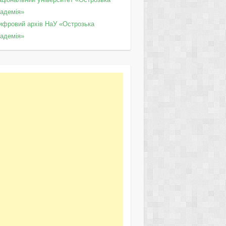
кадемія»
ифровий архів НаУ «Острозька
кадемія»