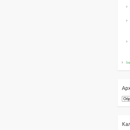
Ін
Арх
Архі
Ка