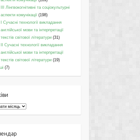
IІI Лінгвокогнітивні та соціокультурні
аспекти комунікації
(198)
I Cучасні технології викладання
англійської мови та інтерпретації
текстів світової літератури
(31)
II Cучасні технології викладання
англійської мови та інтерпретації
текстів світової літератури
(19)
ші
(7)
іви
ви
лендар