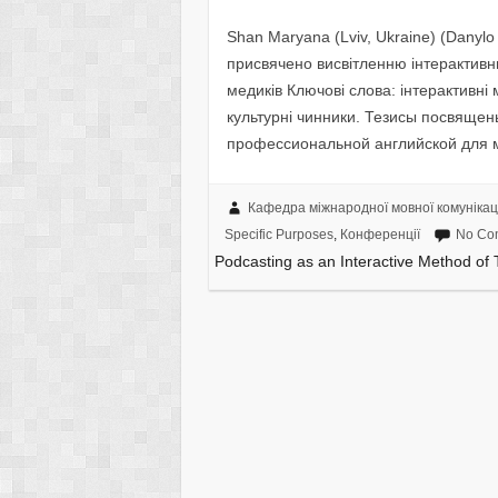
Shan Maryana (Lviv, Ukraine) (Danylo 
присвячено висвітленню інтерактивн
медиків Ключові слова: інтерактивні 
культурні чинники. Тезисы посвяще
профессиональной английской для 
Кафедра міжнародної мовної комунікаці
Specific Purposes
,
Конференції
No Co
Podcasting as an Interactive Method of 