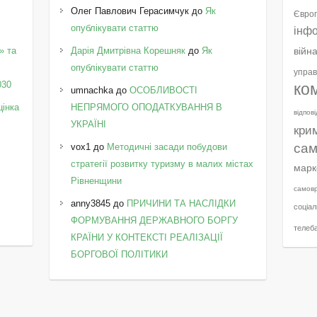
Олег Павлович Герасимчук
до
Як
Європ
опублікувати статтю
інф
» та
Дарія Дмитрівна Корешняк
до
Як
війн
у
опублікувати статтю
управ
030
ко
umnachka
до
ОСОБЛИВОСТІ
цінка
НЕПРЯМОГО ОПОДАТКУВАННЯ В
відпов
УКРАЇНІ
кри
сам
vox1
до
Методичні засади побудови
стратегії розвитку туризму в малих містах
марк
Рівненщини
самов
anny3845
до
ПРИЧИНИ ТА НАСЛІДКИ
соціал
ФОРМУВАННЯ ДЕРЖАВНОГО БОРГУ
телеб
КРАЇНИ У КОНТЕКСТІ РЕАЛІЗАЦІЇ
БОРГОВОЇ ПОЛІТИКИ