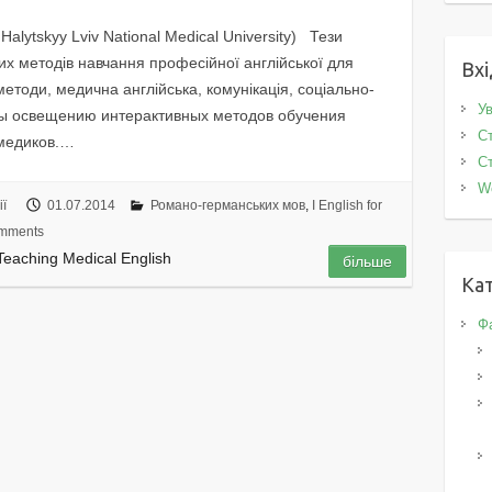
Halytskyy Lviv National Medical University) Тези
их методів навчання професійної англійської для
Вхі
методи, медична англійська, комунікація, соціально-
Ув
ны освещению интерактивных методов обучения
Ст
медиков.…
Ст
W
ї
01.07.2014
Романо-германських мов
,
І English for
mments
Teaching Medical English
більше
Кат
Фа