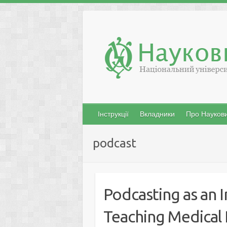
Skip
to
content
Інструкції
Вкладники
Про Наукови
podcast
Podcasting as an 
Teaching Medical 