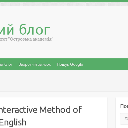
й блог
Зворотній зв’язок
Пошук Google
По
Interactive Method of
Пош
English