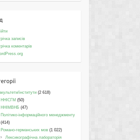
д
ійти
річка записів
річка коментарів
ordPress.org
егорії
культети/інститути
(2 618)
ННІСГМ
(50)
ННІМВНБ
(47)
Політико-інформаційного менеджменту
(414)
Романо-германських мов
(1 022)
Лексикографічна лабораторія