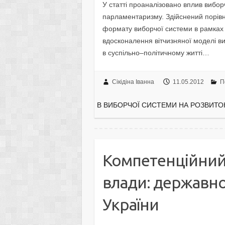
У статті проаналізовано вплив вибор
парламентаризму. Здійснений порівня
формату виборчої системи в рамках
вдосконалення вітчизняної моделі в
в суспільно–політичному житті…
Сікідіна Іванна
11.05.2012
П
В ВИБОРЧОЇ СИСТЕМИ НА РОЗВИТОК
Компетенційний 
влади: державно
України