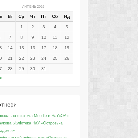
ЛИПЕНЬ 2026
н
Вт
Ср
Чт
Пт
Сб
Нд
1
2
3
4
5
6
7
8
9
10
11
12
3
14
15
16
17
18
19
0
21
22
23
24
25
26
7
28
29
30
31
ра
ртнери
авчальна система Moodle в НаУ«ОА»
укова бібліотека НаУ «Острозька
кадемія»
аціональний університет «Острозька