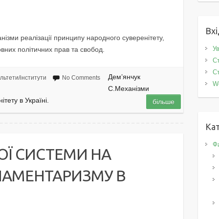
Вхі
анізми реалізації принципу народного суверенітету,
Ув
них політичних прав та свобод.
Ст
Ст
Дем’янчук
льтети/інститути
No Comments
W
С.Механізми
тету в Україні.
більше
Кат
Фа
ОЇ СИСТЕМИ НА
ЛАМЕНТАРИЗМУ В