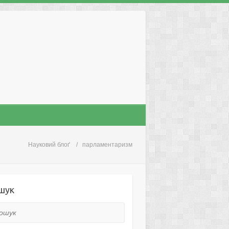
Науковий блоґ
парламентаризм
шук
ук