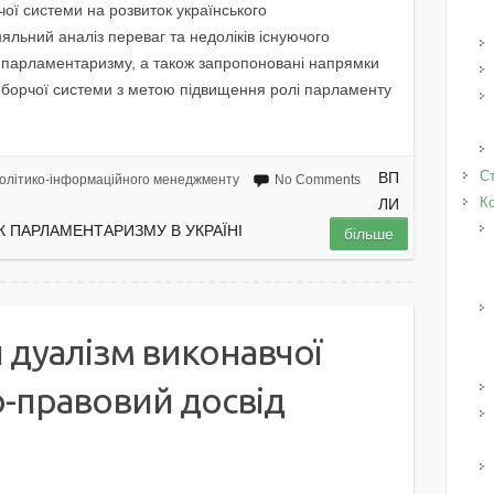
чої системи на розвиток українського
льний аналіз переваг та недоліків існуючого
 парламентаризму, а також запропоновані напрямки
иборчої системи з метою підвищення ролі парламенту
Ст
ВП
олітико-інформаційного менеджменту
No Comments
К
ЛИ
 ПАРЛАМЕНТАРИЗМУ В УКРАЇНІ
більше
дуалізм виконавчої
-правовий досвід