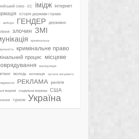
імідж
інтернет
ейський союз
ЄС
ормація
історія держави і права
ГЕНДЕР
а
державне
вибори
ЗМІ
злочин
ління
мунікація
кримінальна
кримінальне право
ідальність
місцеве
мінальний процес
оврядування
маніпуляція
етинг
молодь
мотивація
органи місцевого
РЕКЛАМА
релігія
рядування
США
ьні мережі
соціальна мережа
Україна
туризм
ачення