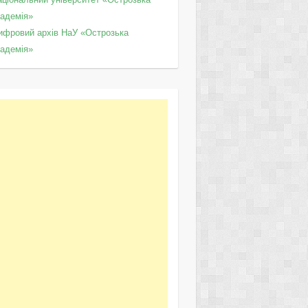
кадемія»
ифровий архів НаУ «Острозька
кадемія»