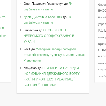
Олег Павлович Герасимчук
до
Як
Європ
опублікувати статтю
інф
» та
Дарія Дмитрівна Корешняк
до
Як
війн
у
опублікувати статтю
управ
030
ко
umnachka
до
ОСОБЛИВОСТІ
цінка
НЕПРЯМОГО ОПОДАТКУВАННЯ В
відпов
УКРАЇНІ
кри
сам
vox1
до
Методичні засади побудови
стратегії розвитку туризму в малих містах
марк
Рівненщини
самов
anny3845
до
ПРИЧИНИ ТА НАСЛІДКИ
соціал
ФОРМУВАННЯ ДЕРЖАВНОГО БОРГУ
телеб
КРАЇНИ У КОНТЕКСТІ РЕАЛІЗАЦІЇ
БОРГОВОЇ ПОЛІТИКИ