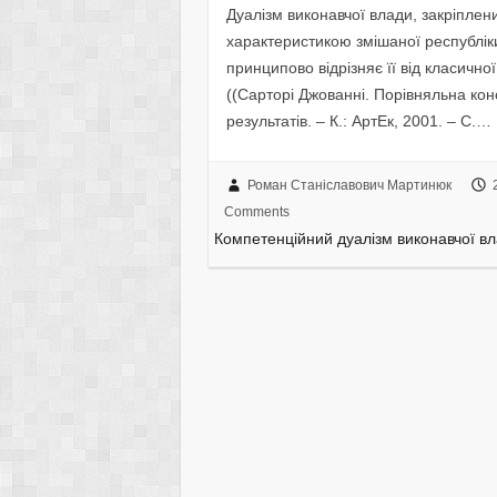
Дуалізм виконавчої влади, закріплен
характеристикою змішаної республік
принципово відрізняє її від класичн
((Сарторі Джованні. Порівняльна конс
результатів. – К.: АртЕк, 2001. – С.…
Роман Станіславович Мартинюк
Comments
Компетенційний дуалізм виконавчої вл