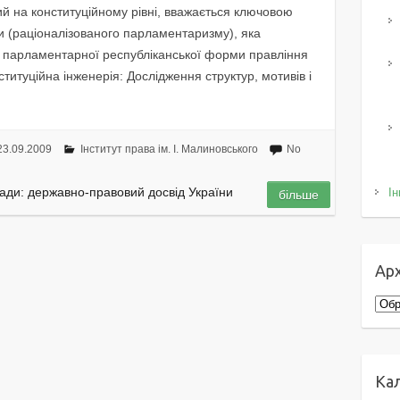
ий на конституційному рівні, вважається ключовою
и (раціоналізованого парламентаризму), яка
ої парламентарної республіканської форми правління
титуційна інженерія: Дослідження структур, мотивів і
23.09.2009
Інститут права ім. І. Малиновського
No
ади: державно-правовий досвід України
Ін
більше
Арх
Архі
Ка