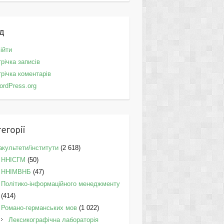
д
ійти
річка записів
річка коментарів
ordPress.org
егорії
культети/інститути
(2 618)
ННІСГМ
(50)
ННІМВНБ
(47)
Політико-інформаційного менеджменту
(414)
Романо-германських мов
(1 022)
Лексикографічна лабораторія