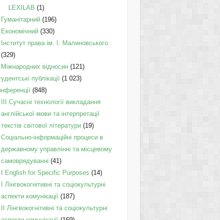
LEXILAB
(1)
Гуманітарний
(196)
Економічний
(330)
Інститут права ім. І. Малиновського
(329)
Міжнародних відносин
(121)
удентські публікації
(1 023)
онференції
(848)
III Сучасні технології викладання
англійської мови та інтерпретації
текстів світової літератури
(19)
Соціально-інформаційні процеси в
державному управлінні та місцевому
самоврядуванні
(41)
І English for Specific Purposes
(14)
I Лінгвокогнітивні та соціокультурні
аспекти комунікації
(187)
IІ Лінгвокогнітивні та соціокультурні
аспекти комунікації
(169)