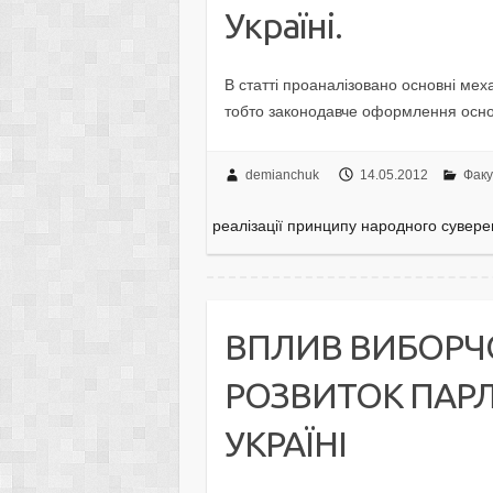
Україні.
В статті проаналізовано основні мех
тобто законодавче оформлення основ
demianchuk
14.05.2012
Факу
реалізації принципу народного суверені
ВПЛИВ ВИБОРЧ
РОЗВИТОК ПАР
УКРАЇНІ