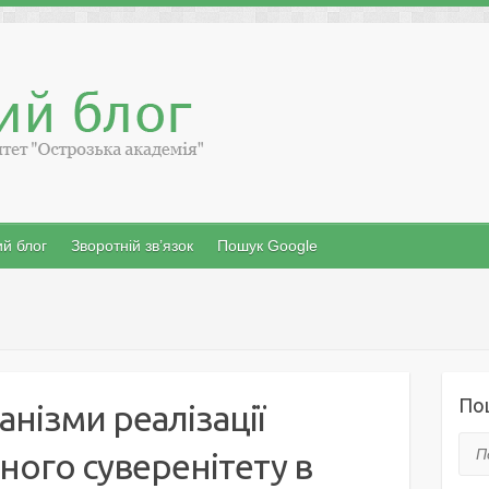
й блог
Зворотній зв’язок
Пошук Google
По
нізми реалізації
Пош
ого суверенітету в