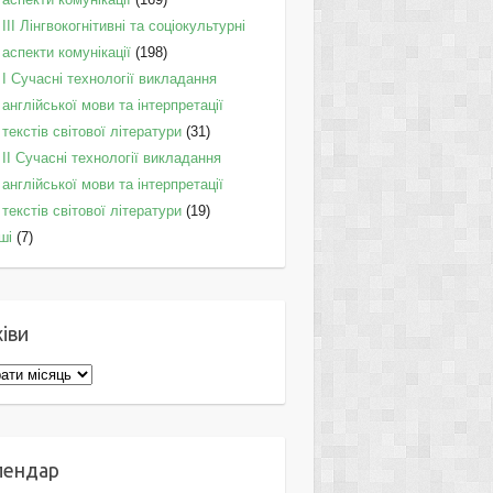
IІI Лінгвокогнітивні та соціокультурні
аспекти комунікації
(198)
I Cучасні технології викладання
англійської мови та інтерпретації
текстів світової літератури
(31)
II Cучасні технології викладання
англійської мови та інтерпретації
текстів світової літератури
(19)
ші
(7)
іви
ви
лендар