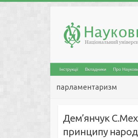
Skip
to
content
Інструкції
Вкладники
Про Наукови
парламентаризм
Дем’янчук С.Меха
принципу народн