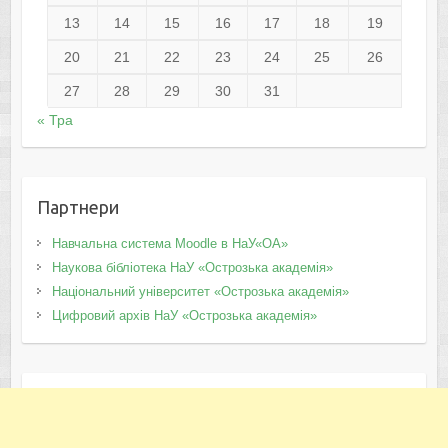
13
14
15
16
17
18
19
20
21
22
23
24
25
26
27
28
29
30
31
« Тра
Партнери
Навчальна система Moodle в НаУ«ОА»
Наукова бібліотека НаУ «Острозька академія»
Національний університет «Острозька академія»
Цифровий архів НаУ «Острозька академія»