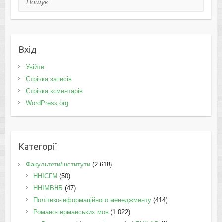
Вхід
Увійти
Стрічка записів
Стрічка коментарів
WordPress.org
Категорії
Факультети/інститути
(2 618)
ННІСГМ
(50)
ННІМВНБ
(47)
Політико-інформаційного менеджменту
(414)
Романо-германських мов
(1 022)