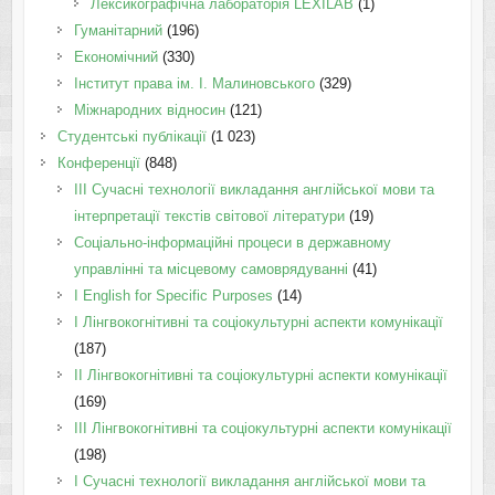
Лексикографічна лабораторія LEXILAB
(1)
Гуманітарний
(196)
Економічний
(330)
Інститут права ім. І. Малиновського
(329)
Міжнародних відносин
(121)
Студентські публікації
(1 023)
Конференції
(848)
III Сучасні технології викладання англійської мови та
інтерпретації текстів світової літератури
(19)
Соціально-інформаційні процеси в державному
управлінні та місцевому самоврядуванні
(41)
І English for Specific Purposes
(14)
I Лінгвокогнітивні та соціокультурні аспекти комунікації
(187)
IІ Лінгвокогнітивні та соціокультурні аспекти комунікації
(169)
IІI Лінгвокогнітивні та соціокультурні аспекти комунікації
(198)
I Cучасні технології викладання англійської мови та