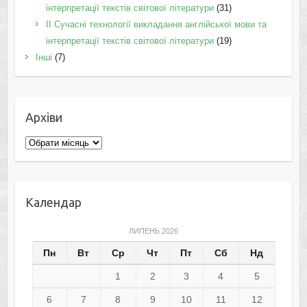
інтерпретації текстів світової літератури
(31)
II Cучасні технології викладання англійської мови та
інтерпретації текстів світової літератури
(19)
Інші
(7)
Архіви
Архіви
Календар
ЛИПЕНЬ 2026
Пн
Вт
Ср
Чт
Пт
Сб
Нд
1
2
3
4
5
6
7
8
9
10
11
12