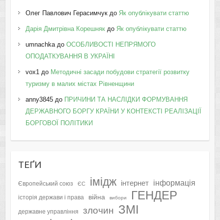
Олег Павлович Герасимчук
до
Як опублікувати статтю
Дарія Дмитрівна Корешняк
до
Як опублікувати статтю
umnachka
до
ОСОБЛИВОСТІ НЕПРЯМОГО
ОПОДАТКУВАННЯ В УКРАЇНІ
vox1
до
Методичні засади побудови стратегії розвитку
туризму в малих містах Рівненщини
anny3845
до
ПРИЧИНИ ТА НАСЛІДКИ ФОРМУВАННЯ
ДЕРЖАВНОГО БОРГУ КРАЇНИ У КОНТЕКСТІ РЕАЛІЗАЦІЇ
БОРГОВОЇ ПОЛІТИКИ
ТЕҐИ
імідж
інформація
інтернет
Європейський союз
ЄС
ГЕНДЕР
війна
історія держави і права
вибори
ЗМІ
злочин
державне управління