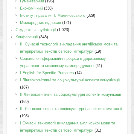
Гуманітарний
(196)
Економічний
(330)
Інститут права ім. І. Малиновського
(329)
Міжнародних відносин
(121)
Студентські публікації
(1 023)
Конференції
(848)
III Сучасні технології викладання англійської мови та
інтерпретації текстів світової літератури
(19)
Соціально-інформаційні процеси в державному
управлінні та місцевому самоврядуванні
(41)
І English for Specific Purposes
(14)
I Лінгвокогнітивні та соціокультурні аспекти комунікації
(187)
IІ Лінгвокогнітивні та соціокультурні аспекти комунікації
(169)
IІI Лінгвокогнітивні та соціокультурні аспекти комунікації
(198)
I Cучасні технології викладання англійської мови та
інтерпретації текстів світової літератури
(31)