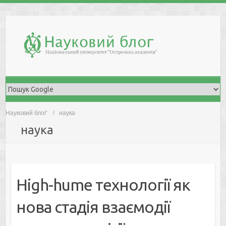
Skip
to
content
Науковий блоґ
наука
наука
High-hume технології як
нова стадія взаємодії