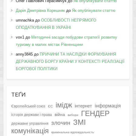
Олег Павлович Герасимчук
до
Як опублікувати статтю
Дарія Дмитрівна Корешняк
до
Як опублікувати статтю
umnachka
до
ОСОБЛИВОСТІ НЕПРЯМОГО
ОПОДАТКУВАННЯ В УКРАЇНІ
vox1
до
Методичні засади побудови стратегії розвитку
туризму в малих містах Рівненщини
anny3845
до
ПРИЧИНИ ТА НАСЛІДКИ ФОРМУВАННЯ
ДЕРЖАВНОГО БОРГУ КРАЇНИ У КОНТЕКСТІ РЕАЛІЗАЦІЇ
БОРГОВОЇ ПОЛІТИКИ
ТЕҐИ
імідж
інформація
інтернет
Європейський союз
ЄС
ГЕНДЕР
війна
історія держави і права
вибори
ЗМІ
злочин
державне управління
комунікація
кримінальна відповідальність