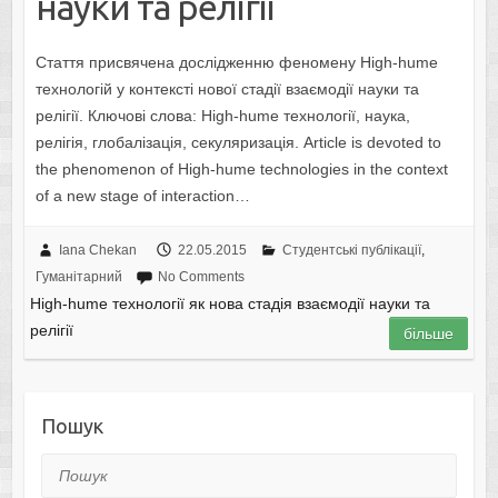
науки та релігії
Стаття присвячена дослідженню феномену High-hume
технологій у контексті нової стадії взаємодії науки та
релігії. Ключові слова: High-hume технології, наука,
релігія, глобалізація, секуляризація. Article is devoted to
the phenomenon of High-hume technologies in the context
of a new stage of interaction…
Iana Chekan
22.05.2015
Студентські публікації
,
Гуманітарний
No Comments
High-hume технології як нова стадія взаємодії науки та
релігії
більше
Пошук
Пошук