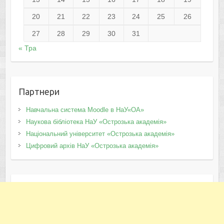
20
21
22
23
24
25
26
27
28
29
30
31
« Тра
Партнери
Навчальна система Moodle в НаУ«ОА»
Наукова бібліотека НаУ «Острозька академія»
Національний університет «Острозька академія»
Цифровий архів НаУ «Острозька академія»