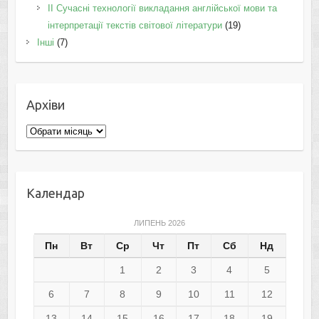
II Cучасні технології викладання англійської мови та
інтерпретації текстів світової літератури
(19)
Інші
(7)
Архіви
Архіви
Календар
ЛИПЕНЬ 2026
Пн
Вт
Ср
Чт
Пт
Сб
Нд
1
2
3
4
5
6
7
8
9
10
11
12
13
14
15
16
17
18
19