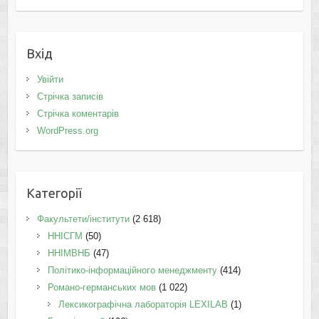
Вхід
Увійти
Стрічка записів
Стрічка коментарів
WordPress.org
Категорії
Факультети/інститути
(2 618)
ННІСГМ
(50)
ННІМВНБ
(47)
Політико-інформаційного менеджменту
(414)
Романо-германських мов
(1 022)
Лексикографічна лабораторія LEXILAB
(1)