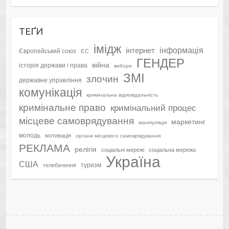
ТЕҐИ
імідж
інформація
інтернет
Європейський союз
ЄС
ГЕНДЕР
війна
історія держави і права
вибори
ЗМІ
злочин
державне управління
комунікація
кримінальна відповідальність
кримінальне право
кримінальний процес
місцеве самоврядування
маркетинг
маніпуляція
молодь
мотивація
органи місцевого самоврядування
РЕКЛАМА
релігія
соціальні мережі
соціальна мережа
Україна
США
туризм
телебачення