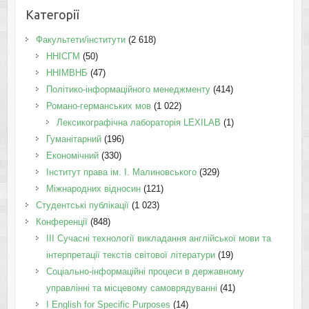
Категорії
Факультети/інститути
(2 618)
ННІСГМ
(50)
ННІМВНБ
(47)
Політико-інформаційного менеджменту
(414)
Романо-германських мов
(1 022)
Лексикографічна лабораторія LEXILAB
(1)
Гуманітарний
(196)
Економічний
(330)
Інститут права ім. І. Малиновського
(329)
Міжнародних відносин
(121)
Студентські публікації
(1 023)
Конференції
(848)
III Сучасні технології викладання англійської мови та
інтерпретації текстів світової літератури
(19)
Соціально-інформаційні процеси в державному
управлінні та місцевому самоврядуванні
(41)
І English for Specific Purposes
(14)