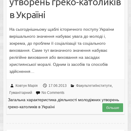
утворень греко-католиків
в Україні
На сьогоднішньому щаблі історичного поступу України
вирішального значення набуває увага до молоді і,
зокрема, до проблем її соціалізації та соціального
виховання. Саме тут визначного значення набуває
релігійне виховання або виховання на засадах
християнської моралі. Одним із засобів та способів
здійснення…
Ковтун Марія
17.06.2013
Факультети/інститути
,
Гуманітарний
No Comments
Загальна характеристика діяльності молодіжних утворень
греко-католиків в Україні
більше