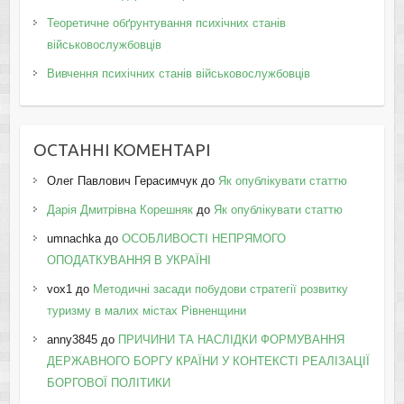
Теоретичне обґрунтування психічних станів
військовослужбовців
Вивчення психічних станів військовослужбовців
ОСТАННІ КОМЕНТАРІ
Олег Павлович Герасимчук
до
Як опублікувати статтю
Дарія Дмитрівна Корешняк
до
Як опублікувати статтю
umnachka
до
ОСОБЛИВОСТІ НЕПРЯМОГО
ОПОДАТКУВАННЯ В УКРАЇНІ
vox1
до
Методичні засади побудови стратегії розвитку
туризму в малих містах Рівненщини
anny3845
до
ПРИЧИНИ ТА НАСЛІДКИ ФОРМУВАННЯ
ДЕРЖАВНОГО БОРГУ КРАЇНИ У КОНТЕКСТІ РЕАЛІЗАЦІЇ
БОРГОВОЇ ПОЛІТИКИ