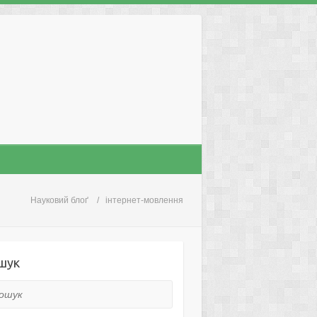
Науковий блоґ
інтернет-мовлення
шук
ук