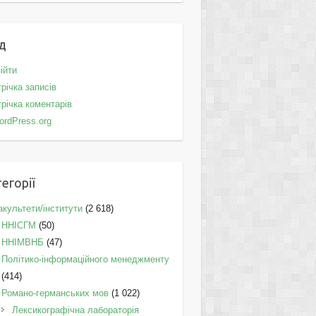
д
ійти
річка записів
річка коментарів
ordPress.org
егорії
культети/інститути
(2 618)
ННІСГМ
(50)
ННІМВНБ
(47)
Політико-інформаційного менеджменту
(414)
Романо-германських мов
(1 022)
Лексикографічна лабораторія