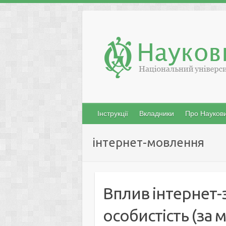
Skip
to
content
Інструкції
Вкладники
Про Наукови
інтернет-мовлення
Вплив інтернет-
особистість (за 