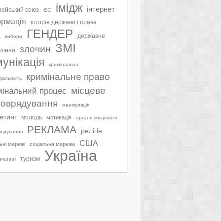
імідж
інтернет
ейський союз
ЄС
ормація
історія держави і права
ГЕНДЕР
а
державне
вибори
ЗМІ
злочин
ління
мунікація
кримінальна
кримінальне право
ідальність
місцеве
мінальний процес
оврядування
маніпуляція
етинг
молодь
мотивація
органи місцевого
РЕКЛАМА
релігія
рядування
США
ьні мережі
соціальна мережа
Україна
туризм
ачення