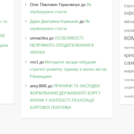
Олег Павлович Герасимчук
до
Як
Європ
опублікувати статтю
інф
» та
Дарія Дмитрівна Корешняк
до
Як
війн
у
опублікувати статтю
управ
030
ко
umnachka
до
ОСОБЛИВОСТІ
цінка
НЕПРЯМОГО ОПОДАТКУВАННЯ В
відпов
УКРАЇНІ
кри
сам
vox1
до
Методичні засади побудови
стратегії розвитку туризму в малих містах
марк
Рівненщини
самов
anny3845
до
ПРИЧИНИ ТА НАСЛІДКИ
соціал
ФОРМУВАННЯ ДЕРЖАВНОГО БОРГУ
телеб
КРАЇНИ У КОНТЕКСТІ РЕАЛІЗАЦІЇ
БОРГОВОЇ ПОЛІТИКИ