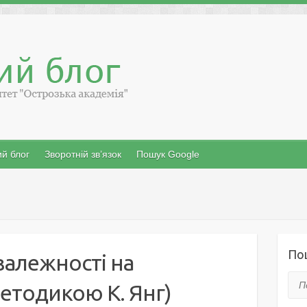
й блог
Зворотній зв’язок
Пошук Google
По
залежності на
Пош
методикою К. Янг)