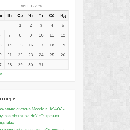
ЛИПЕНЬ 2026
н
Вт
Ср
Чт
Пт
Сб
Нд
1
2
3
4
5
6
7
8
9
10
11
12
3
14
15
16
17
18
19
0
21
22
23
24
25
26
7
28
29
30
31
ра
ртнери
авчальна система Moodle в НаУ«ОА»
укова бібліотека НаУ «Острозька
кадемія»
аціональний університет «Острозька