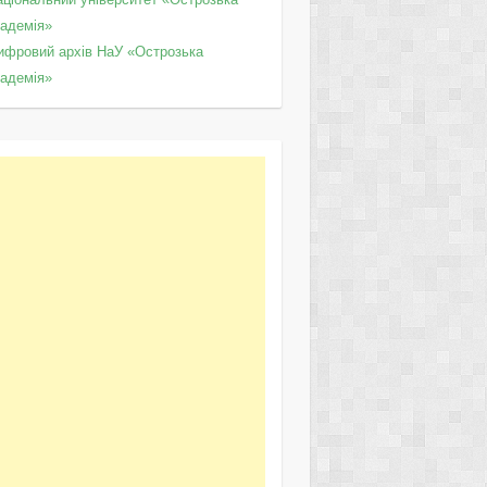
кадемія»
ифровий архів НаУ «Острозька
кадемія»