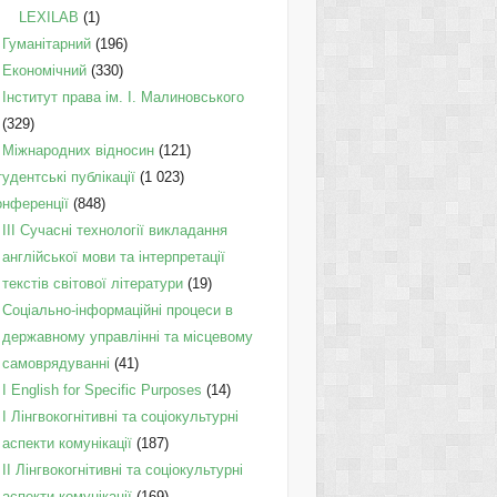
LEXILAB
(1)
Гуманітарний
(196)
Економічний
(330)
Інститут права ім. І. Малиновського
(329)
Міжнародних відносин
(121)
удентські публікації
(1 023)
онференції
(848)
III Сучасні технології викладання
англійської мови та інтерпретації
текстів світової літератури
(19)
Соціально-інформаційні процеси в
державному управлінні та місцевому
самоврядуванні
(41)
І English for Specific Purposes
(14)
I Лінгвокогнітивні та соціокультурні
аспекти комунікації
(187)
IІ Лінгвокогнітивні та соціокультурні
аспекти комунікації
(169)