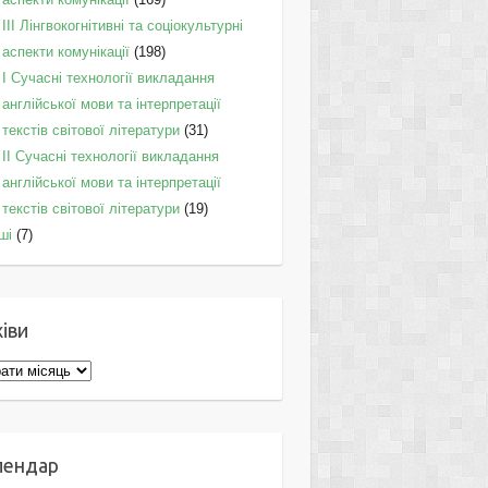
IІI Лінгвокогнітивні та соціокультурні
аспекти комунікації
(198)
I Cучасні технології викладання
англійської мови та інтерпретації
текстів світової літератури
(31)
II Cучасні технології викладання
англійської мови та інтерпретації
текстів світової літератури
(19)
ші
(7)
іви
ви
лендар