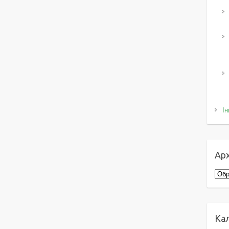
Ін
Арх
Архі
Ка