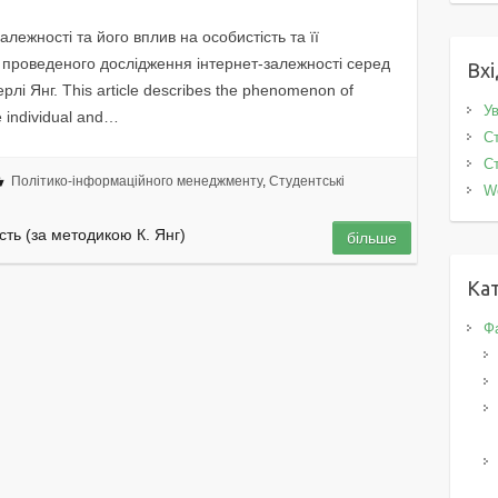
лежності та його вплив на особистість та її
 проведеного дослідження інтернет-залежності серед
Вхі
лі Янг. This article describes the phenomenon of
Ув
he individual and…
Ст
Ст
Політико-інформаційного менеджменту
,
Студентські
W
сть (за методикою К. Янг)
більше
Кат
Фа