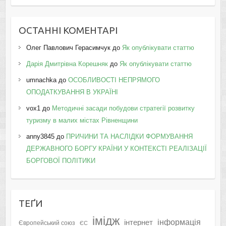
ОСТАННІ КОМЕНТАРІ
Олег Павлович Герасимчук
до
Як опублікувати статтю
Дарія Дмитрівна Корешняк
до
Як опублікувати статтю
umnachka
до
ОСОБЛИВОСТІ НЕПРЯМОГО
ОПОДАТКУВАННЯ В УКРАЇНІ
vox1
до
Методичні засади побудови стратегії розвитку
туризму в малих містах Рівненщини
anny3845
до
ПРИЧИНИ ТА НАСЛІДКИ ФОРМУВАННЯ
ДЕРЖАВНОГО БОРГУ КРАЇНИ У КОНТЕКСТІ РЕАЛІЗАЦІЇ
БОРГОВОЇ ПОЛІТИКИ
ТЕҐИ
імідж
інформація
інтернет
Європейський союз
ЄС