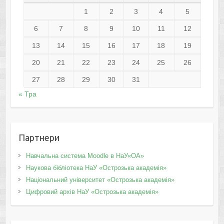
1
2
3
4
5
6
7
8
9
10
11
12
13
14
15
16
17
18
19
20
21
22
23
24
25
26
27
28
29
30
31
« Тра
Партнери
Навчальна система Moodle в НаУ«ОА»
Наукова бібліотека НаУ «Острозька академія»
Національний університет «Острозька академія»
Цифровий архів НаУ «Острозька академія»