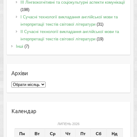
IІI Лінгвокогнітивні та соціокультурні аспекти комунікації
(198)
I Cучасні технології викладання англійської мови та
інтерпретації текстів світової літератури
(31)
II Cучасні технології викладання англійської мови та
інтерпретації текстів світової літератури
(19)
Інші
(7)
Архіви
Архіви
Календар
ЛИПЕНЬ 2026
Пн
Вт
Ср
Чт
Пт
Сб
Нд