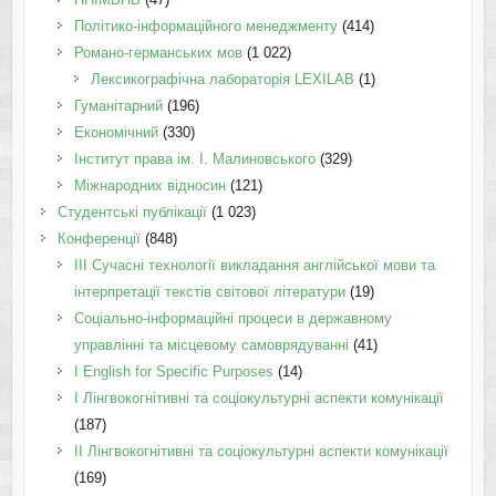
Політико-інформаційного менеджменту
(414)
Романо-германських мов
(1 022)
Лексикографічна лабораторія LEXILAB
(1)
Гуманітарний
(196)
Економічний
(330)
Інститут права ім. І. Малиновського
(329)
Міжнародних відносин
(121)
Студентські публікації
(1 023)
Конференції
(848)
III Сучасні технології викладання англійської мови та
інтерпретації текстів світової літератури
(19)
Соціально-інформаційні процеси в державному
управлінні та місцевому самоврядуванні
(41)
І English for Specific Purposes
(14)
I Лінгвокогнітивні та соціокультурні аспекти комунікації
(187)
IІ Лінгвокогнітивні та соціокультурні аспекти комунікації
(169)