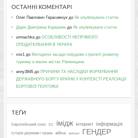
ОСТАННІ КОМЕНТАРІ
Олег Павлович Герасимчук
до
Як опублікувати статтю
Дарія Дмитрівна Корешняк
до
Як опублікувати статтю
umnachka
до
ОСОБЛИВОСТІ НЕПРЯМОГО
ОПОДАТКУВАННЯ В УКРАЇНІ
vox1
до
Методичні засади побудови стратегії розвитку
туризму в малих містах Рівненщини
anny3845
до
ПРИЧИНИ ТА НАСЛІДКИ ФОРМУВАННЯ
ДЕРЖАВНОГО БОРГУ КРАЇНИ У КОНТЕКСТІ РЕАЛІЗАЦІЇ
БОРГОВОЇ ПОЛІТИКИ
ТЕҐИ
імідж
інформація
інтернет
Європейський союз
ЄС
ГЕНДЕР
війна
історія держави і права
вибори