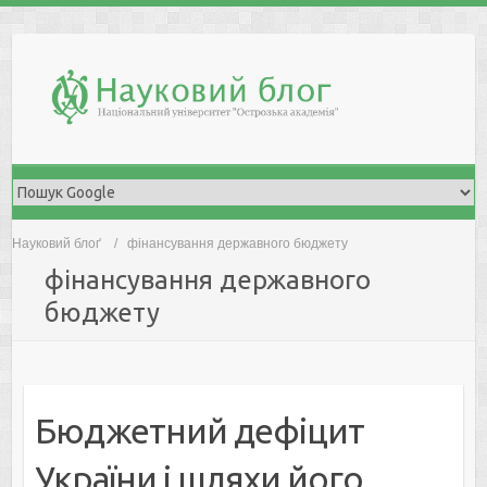
Skip
to
content
Науковий блоґ
фінансування державного бюджету
фінансування державного
бюджету
Бюджетний дефіцит
України і шляхи його