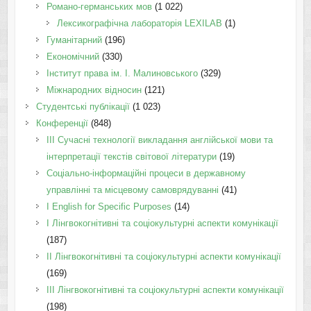
Романо-германських мов
(1 022)
Лексикографічна лабораторія LEXILAB
(1)
Гуманітарний
(196)
Економічний
(330)
Інститут права ім. І. Малиновського
(329)
Міжнародних відносин
(121)
Студентські публікації
(1 023)
Конференції
(848)
III Сучасні технології викладання англійської мови та
інтерпретації текстів світової літератури
(19)
Соціально-інформаційні процеси в державному
управлінні та місцевому самоврядуванні
(41)
І English for Specific Purposes
(14)
I Лінгвокогнітивні та соціокультурні аспекти комунікації
(187)
IІ Лінгвокогнітивні та соціокультурні аспекти комунікації
(169)
IІI Лінгвокогнітивні та соціокультурні аспекти комунікації
(198)