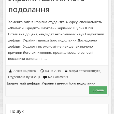
подолання
Хоменко Алісія Ігорівна студентка 4 курсу, спеціальність
«Фінанси і кредит» Науковий керівник: Шулик Юлія
Віталіївна доцент, кандидат економічних наук Бюджетний
дефіцит України і шляхи його подолання Досліджено
дефіцит бюджету як економічне явище, визначено
причини його виникнення, проаналізовано основні
показники виконання…
Алісія Ширяєва
03.05.2019
Факультети/інститути
,
Студентські публікації
No Comments
Бюджетний дефіцит України і шляхи його подолання
більше
Пошук