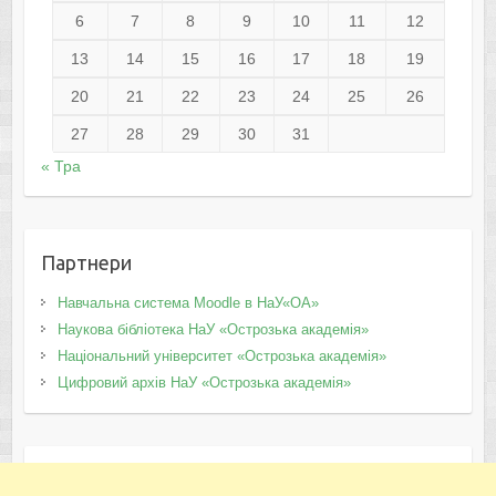
6
7
8
9
10
11
12
13
14
15
16
17
18
19
20
21
22
23
24
25
26
27
28
29
30
31
« Тра
Партнери
Навчальна система Moodle в НаУ«ОА»
Наукова бібліотека НаУ «Острозька академія»
Національний університет «Острозька академія»
Цифровий архів НаУ «Острозька академія»