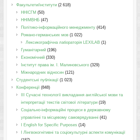
Факультети/інститути
(2 618)
ННІСГМ
(50)
ННІМВНБ
(47)
Політико-інформаційного менеджменту
(414)
Романо-германських мов
(1 022)
Лексикографічна лабораторія LEXILAB
(1)
Гуманітарний
(196)
Економічний
(330)
Інститут права ім. І. Малиновського
(329)
Міжнародних відносин
(121)
Студентські публікації
(1 023)
Конференції
(848)
III Сучасні технології викладання англійської мови та
інтерпретації текстів світової літератури
(19)
Соціально-інформаційні процеси в державному
управлінні та місцевому самоврядуванні
(41)
І English for Specific Purposes
(14)
I Лінгвокогнітивні та соціокультурні аспекти комунікації
(187)