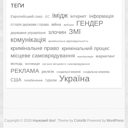
ТЕҐИ
імідж
інформація
інтернет
Європейський союз
ЄС
ГЕНДЕР
війна
історія держави і права
вибори
ЗМІ
злочин
державне управління
комунікація
кримінальна відповідальність
кримінальне право
кримінальний процес
місцеве самоврядування
маркетинг
маніпуляція
молодь
мотивація
органи місцевого самоврядування
РЕКЛАМА
релігія
соціальні мережі
соціальна мережа
Україна
США
туризм
телебачення
Copyright © 2026
Науковий блоґ
. Theme by
Colorlib
Powered by
WordPress