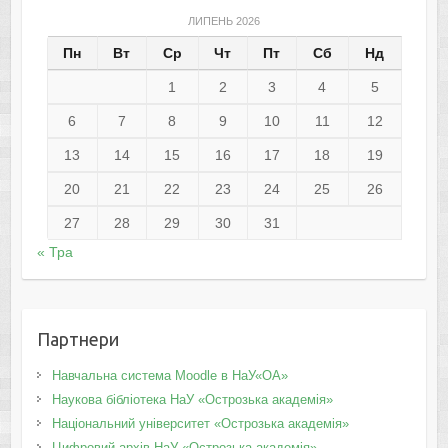
ЛИПЕНЬ 2026
Пн
Вт
Ср
Чт
Пт
Сб
Нд
1
2
3
4
5
6
7
8
9
10
11
12
13
14
15
16
17
18
19
20
21
22
23
24
25
26
27
28
29
30
31
« Тра
Партнери
Навчальна система Moodle в НаУ«ОА»
Наукова бібліотека НаУ «Острозька академія»
Національний університет «Острозька академія»
Цифровий архів НаУ «Острозька академія»