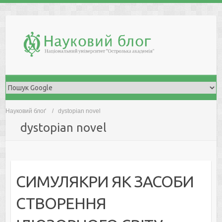
Skip
to
content
Науковий блоґ
dystopian novel
dystopian novel
СИМУЛЯКРИ ЯК ЗАСОБИ
СТВОРЕННЯ