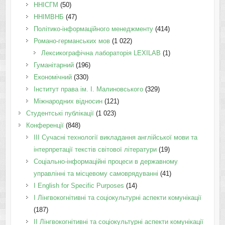
ННІСГМ
(50)
ННІМВНБ
(47)
Політико-інформаційного менеджменту
(414)
Романо-германських мов
(1 022)
Лексикографічна лабораторія LEXILAB
(1)
Гуманітарний
(196)
Економічний
(330)
Інститут права ім. І. Малиновського
(329)
Міжнародних відносин
(121)
Студентські публікації
(1 023)
Конференції
(848)
III Сучасні технології викладання англійської мови та
інтерпретації текстів світової літератури
(19)
Соціально-інформаційні процеси в державному
управлінні та місцевому самоврядуванні
(41)
І English for Specific Purposes
(14)
I Лінгвокогнітивні та соціокультурні аспекти комунікації
(187)
IІ Лінгвокогнітивні та соціокультурні аспекти комунікації