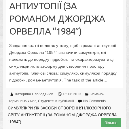
АНТИУТОПІЇ (ЗА
РОМАНОМ ДЖОРДЖА
ОРВЕЛЛА “1984”)
Завдання статті полягає у тому, щоб в романі-антиутопії
Джорджа Орвелла “1984” визначити симулякри, які
належать до порядку підробки, та охарактеризувати ці
симулякри як платформу для створення простору
антиутопії. Ключові слова: симулякр, симулякри порядку
підробки, роман-антиутопія. The task of the article…
Катерина Слободянюк
05.06.2013
Романо-
германських мов
,
Студентські публікації
No Comments
СИМУЛЯКРИ ЯК ЗАСОБИ СТВОРЕННЯ ІЛЮЗОРНОГО
СВІТУ АНТИУТОПІЇ (ЗА РОМАНОМ ДЖОРДЖА ОРВЕЛЛА
“1984”)
більше