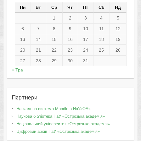
Пн
Вт
Ср
Чт
Пт
Сб
Нд
1
2
3
4
5
6
7
8
9
10
11
12
13
14
15
16
17
18
19
20
21
22
23
24
25
26
27
28
29
30
31
« Тра
Партнери
Навчальна система Moodle в НаУ«ОА»
Наукова бібліотека НаУ «Острозька академія»
Національний університет «Острозька академія»
Цифровий архів НаУ «Острозька академія»