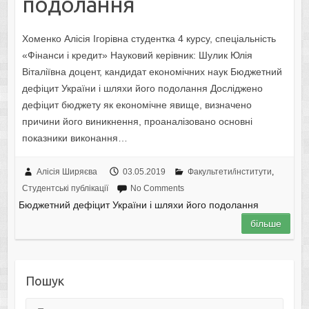
подолання
Хоменко Алісія Ігорівна студентка 4 курсу, спеціальність
«Фінанси і кредит» Науковий керівник: Шулик Юлія
Віталіївна доцент, кандидат економічних наук Бюджетний
дефіцит України і шляхи його подолання Досліджено
дефіцит бюджету як економічне явище, визначено
причини його виникнення, проаналізовано основні
показники виконання…
Алісія Ширяєва
03.05.2019
Факультети/інститути
,
Студентські публікації
No Comments
Бюджетний дефіцит України і шляхи його подолання
більше
Пошук
Пошук