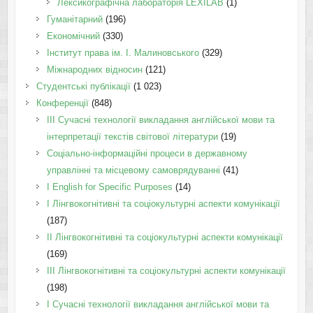
Лексикографічна лабораторія LEXILAB
(1)
Гуманітарний
(196)
Економічний
(330)
Інститут права ім. І. Малиновського
(329)
Міжнародних відносин
(121)
Студентські публікації
(1 023)
Конференції
(848)
III Сучасні технології викладання англійської мови та
інтерпретації текстів світової літератури
(19)
Соціально-інформаційні процеси в державному
управлінні та місцевому самоврядуванні
(41)
І English for Specific Purposes
(14)
I Лінгвокогнітивні та соціокультурні аспекти комунікації
(187)
IІ Лінгвокогнітивні та соціокультурні аспекти комунікації
(169)
IІI Лінгвокогнітивні та соціокультурні аспекти комунікації
(198)
I Cучасні технології викладання англійської мови та