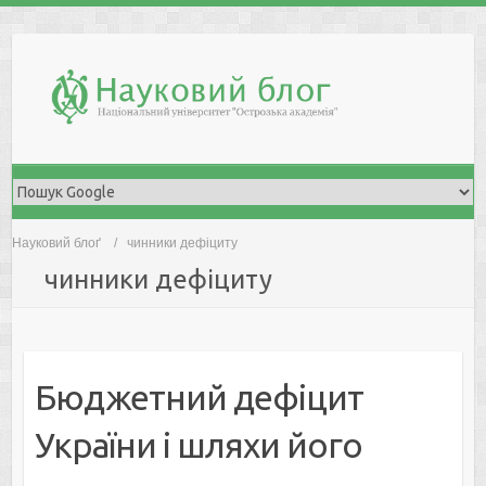
Skip
to
content
Науковий блоґ
чинники дефіциту
чинники дефіциту
Бюджетний дефіцит
України і шляхи його