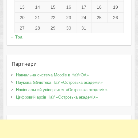
13
14
15
16
17
18
19
20
21
22
23
24
25
26
27
28
29
30
31
« Тра
Партнери
Навчальна система Moodle в НаУ«ОА»
Наукова бібліотека НаУ «Острозька академія»
Національний університет «Острозька академія»
Цифровий архів НаУ «Острозька академія»