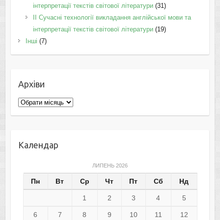
інтерпретації текстів світової літератури
(31)
II Cучасні технології викладання англійської мови та
інтерпретації текстів світової літератури
(19)
Інші
(7)
Архіви
Архіви
Календар
ЛИПЕНЬ 2026
Пн
Вт
Ср
Чт
Пт
Сб
Нд
1
2
3
4
5
6
7
8
9
10
11
12