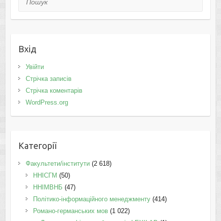
Вхід
Увійти
Стрічка записів
Стрічка коментарів
WordPress.org
Категорії
Факультети/інститути
(2 618)
ННІСГМ
(50)
ННІМВНБ
(47)
Політико-інформаційного менеджменту
(414)
Романо-германських мов
(1 022)