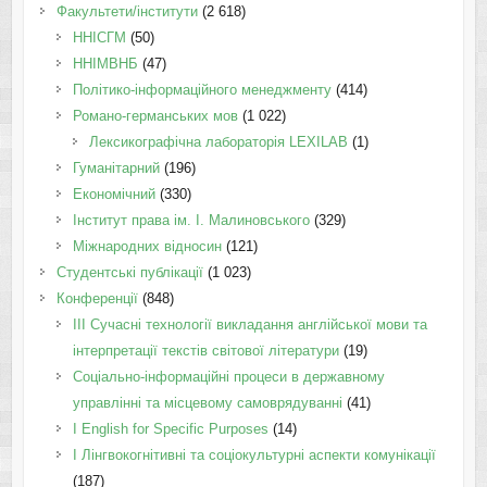
Факультети/інститути
(2 618)
ННІСГМ
(50)
ННІМВНБ
(47)
Політико-інформаційного менеджменту
(414)
Романо-германських мов
(1 022)
Лексикографічна лабораторія LEXILAB
(1)
Гуманітарний
(196)
Економічний
(330)
Інститут права ім. І. Малиновського
(329)
Міжнародних відносин
(121)
Студентські публікації
(1 023)
Конференції
(848)
III Сучасні технології викладання англійської мови та
інтерпретації текстів світової літератури
(19)
Соціально-інформаційні процеси в державному
управлінні та місцевому самоврядуванні
(41)
І English for Specific Purposes
(14)
I Лінгвокогнітивні та соціокультурні аспекти комунікації
(187)