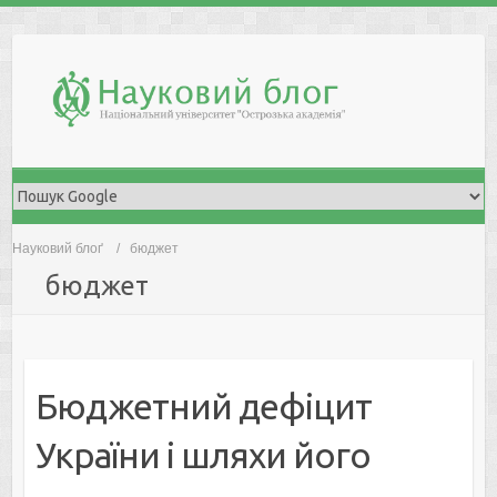
Skip
to
content
Науковий блоґ
бюджет
бюджет
Бюджетний дефіцит
України і шляхи його