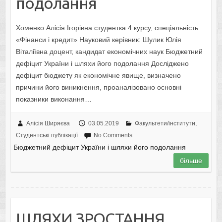
подолання
Хоменко Алісія Ігорівна студентка 4 курсу, спеціальність
«Фінанси і кредит» Науковий керівник: Шулик Юлія
Віталіївна доцент, кандидат економічних наук Бюджетний
дефіцит України і шляхи його подолання Досліджено
дефіцит бюджету як економічне явище, визначено
причини його виникнення, проаналізовано основні
показники виконання…
Алісія Ширяєва
03.05.2019
Факультети/інститути
,
Студентські публікації
No Comments
Бюджетний дефіцит України і шляхи його подолання
більше
ШЛЯХИ ЗРОСТАННЯ