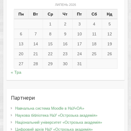
ЛИПЕНЬ 2026
Пн
Вт
Ср
Чт
Пт
Сб
Нд
1
2
3
4
5
6
7
8
9
10
11
12
13
14
15
16
17
18
19
20
21
22
23
24
25
26
27
28
29
30
31
« Тра
Партнери
Навчальна система Moodle в НаУ«ОА»
Наукова бібліотека НаУ «Острозька академія»
Національний університет «Острозька академія»
Цифровий архів НаУ «Острозька академія»