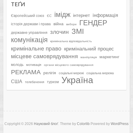
ТЕҐИ
імідж
інформація
інтернет
Європейський союз
ЄС
ГЕНДЕР
війна
історія держави і права
вибори
ЗМІ
злочин
державне управління
комунікація
кримінальна відповідальність
кримінальне право
кримінальний процес
місцеве самоврядування
маркетинг
маніпуляція
молодь
мотивація
органи місцевого самоврядування
РЕКЛАМА
релігія
соціальні мережі
соціальна мережа
Україна
США
туризм
телебачення
Copyright © 2026
Науковий блоґ
. Theme by
Colorlib
Powered by
WordPress