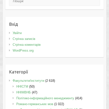
Вхід
Увійти
Стрічка записів
Стрічка коментарів
WordPress.org
Категорії
Факультети/інститути
(2 618)
ННІСГМ
(50)
ННІМВНБ
(47)
Політико-інформаційного менеджменту
(414)
Романо-германських мов
(1 022)