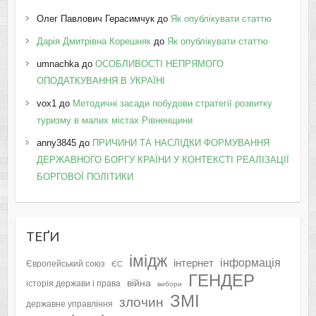
Олег Павлович Герасимчук
до
Як опублікувати статтю
Дарія Дмитрівна Корешняк
до
Як опублікувати статтю
umnachka
до
ОСОБЛИВОСТІ НЕПРЯМОГО
ОПОДАТКУВАННЯ В УКРАЇНІ
vox1
до
Методичні засади побудови стратегії розвитку
туризму в малих містах Рівненщини
anny3845
до
ПРИЧИНИ ТА НАСЛІДКИ ФОРМУВАННЯ
ДЕРЖАВНОГО БОРГУ КРАЇНИ У КОНТЕКСТІ РЕАЛІЗАЦІЇ
БОРГОВОЇ ПОЛІТИКИ
ТЕҐИ
імідж
інформація
інтернет
Європейський союз
ЄС
ГЕНДЕР
війна
історія держави і права
вибори
ЗМІ
злочин
державне управління