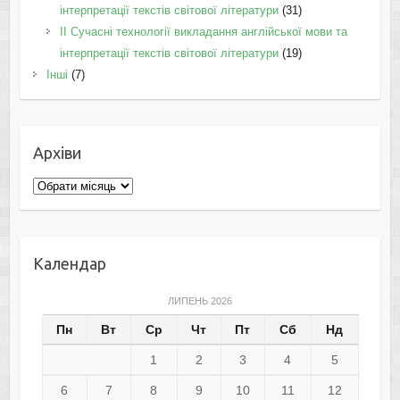
інтерпретації текстів світової літератури
(31)
II Cучасні технології викладання англійської мови та
інтерпретації текстів світової літератури
(19)
Інші
(7)
Архіви
Архіви
Календар
ЛИПЕНЬ 2026
Пн
Вт
Ср
Чт
Пт
Сб
Нд
1
2
3
4
5
6
7
8
9
10
11
12