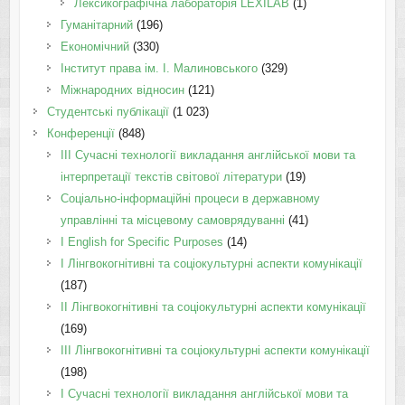
Лексикографічна лабораторія LEXILAB
(1)
Гуманітарний
(196)
Економічний
(330)
Інститут права ім. І. Малиновського
(329)
Міжнародних відносин
(121)
Студентські публікації
(1 023)
Конференції
(848)
III Сучасні технології викладання англійської мови та
інтерпретації текстів світової літератури
(19)
Соціально-інформаційні процеси в державному
управлінні та місцевому самоврядуванні
(41)
І English for Specific Purposes
(14)
I Лінгвокогнітивні та соціокультурні аспекти комунікації
(187)
IІ Лінгвокогнітивні та соціокультурні аспекти комунікації
(169)
IІI Лінгвокогнітивні та соціокультурні аспекти комунікації
(198)
I Cучасні технології викладання англійської мови та