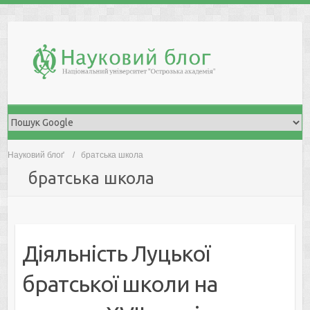
Skip
to
content
Науковий блоґ
братська школа
братська школа
Діяльність Луцької
братської школи на