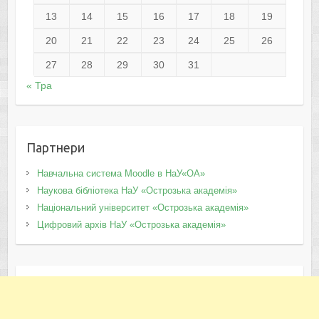
13
14
15
16
17
18
19
20
21
22
23
24
25
26
27
28
29
30
31
« Тра
Партнери
Навчальна система Moodle в НаУ«ОА»
Наукова бібліотека НаУ «Острозька академія»
Національний університет «Острозька академія»
Цифровий архів НаУ «Острозька академія»