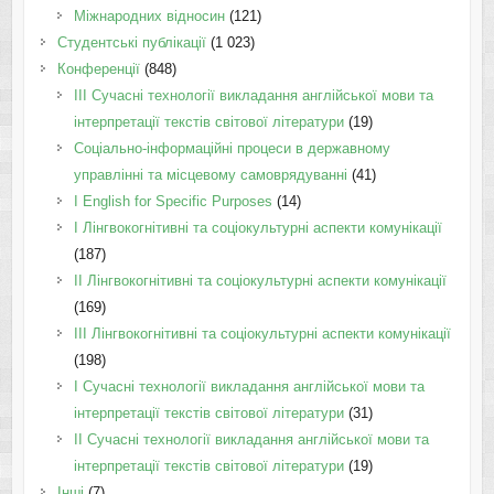
Міжнародних відносин
(121)
Студентські публікації
(1 023)
Конференції
(848)
III Сучасні технології викладання англійської мови та
інтерпретації текстів світової літератури
(19)
Соціально-інформаційні процеси в державному
управлінні та місцевому самоврядуванні
(41)
І English for Specific Purposes
(14)
I Лінгвокогнітивні та соціокультурні аспекти комунікації
(187)
IІ Лінгвокогнітивні та соціокультурні аспекти комунікації
(169)
IІI Лінгвокогнітивні та соціокультурні аспекти комунікації
(198)
I Cучасні технології викладання англійської мови та
інтерпретації текстів світової літератури
(31)
II Cучасні технології викладання англійської мови та
інтерпретації текстів світової літератури
(19)
Інші
(7)