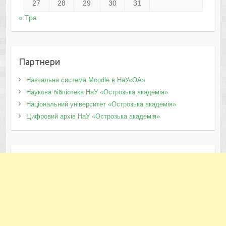
27
28
29
30
31
« Тра
Партнери
Навчальна система Moodle в НаУ«ОА»
Наукова бібліотека НаУ «Острозька академія»
Національний університет «Острозька академія»
Цифровий архів НаУ «Острозька академія»