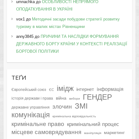
umnachka
до
ОСОБЛИВОСТІ НЕПРЯМОГО
ОПОДАТКУВАННЯ В УКРАЇНІ
vox1
до
Методичні засади побудови стратегії розвитку
туризму в малих містах Рівненщини
anny3845
до
ПРИЧИНИ ТА НАСЛІДКИ ФОРМУВАННЯ
ДЕРЖАВНОГО БОРГУ КРАЇНИ У КОНТЕКСТІ РЕАЛІЗАЦІЇ
БОРГОВОЇ ПОЛІТИКИ
ТЕҐИ
імідж
інформація
інтернет
Європейський союз
ЄС
ГЕНДЕР
війна
історія держави і права
вибори
ЗМІ
злочин
державне управління
комунікація
кримінальна відповідальність
кримінальне право
кримінальний процес
місцеве самоврядування
маркетинг
маніпуляція