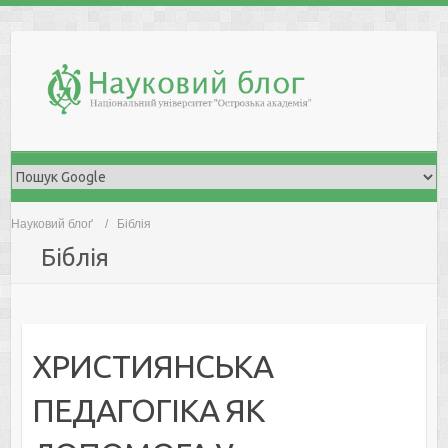
Skip
to
content
Науковий блоґ
Біблія
Біблія
ХРИСТИЯНСЬКА
ПЕДАГОГІКА ЯК