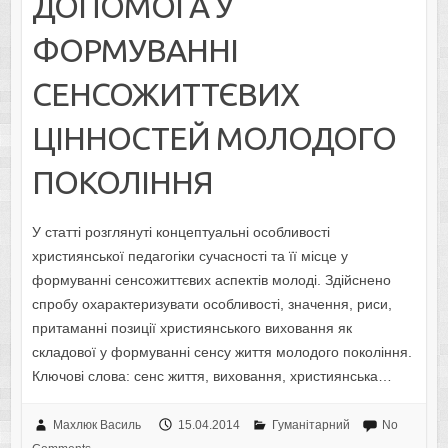
ДОПОМОГА У
ФОРМУВАННІ
СЕНСОЖИТТЄВИХ
ЦІННОСТЕЙ МОЛОДОГО
ПОКОЛІННЯ
У статті розглянуті концептуальні особливості
християнської педагогіки сучасності та її місце у
формуванні сенсожиттєвих аспектів молоді. Здійснено
спробу охарактеризувати особливості, значення, риси,
притаманні позиції християнського виховання як
складової у формуванні сенсу життя молодого покоління.
Ключові слова: сенс життя, виховання, християнська…
Махлюк Василь
15.04.2014
Гуманітарний
No