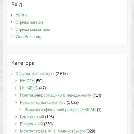
Вхід
Увійти
Стрічка записів
Стрічка коментарів
WordPress.org
Категорії
Факультети/інститути
(2 618)
ННІСГМ
(50)
ННІМВНБ
(47)
Політико-інформаційного менеджменту
(414)
Романо-германських мов
(1 022)
Лексикографічна лабораторія LEXILAB
(1)
Гуманітарний
(196)
Економічний
(330)
Інститут права ім. І. Малиновського
(329)